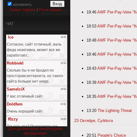
запомнить
Забыл пароль
|
Регистрация
19:46
AWF Per-Pay-Veiw "Ко
ЧАТ
18:53
AWF Per-Pay-Veiw "Ко
18:48
AWF Per-Pay-Veiw "К
18:46
AWF Per-Pay-Veiw "Ко
18:43
AWF Per-Pay-Veiw "Ко
18:39
AWF Per-Pay-Veiw "Ко
18:35
AWF Per-Pay-Veiw "Ко
13:20
The Lighting Threat
23 Октября, Суббота
Для добавления необходима
авторизация
20:51
People's Choice