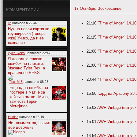
17 Октября, Воскресенье
КОММЕНТАРИИ
21:16
"Time of Anger" 14.10
ird
написал в
22:46
Нужна новая картинка
группировки (теперь
21:15
"Time of Anger" 14.10.
уже) Унико, да и ее
название.
21:08
"Time of Anger" 14.10.
Tyler_Reks
написал в
22:47
Я дополню списко
ошибок на плакате.
21:06
"Time of Anger" 14.10.
Указано Tyler Rex, а
правильно REKS.
20:44
"Time of Anger" 14.10
The_MIZ
написал в
08:28
Еще одна ошибка на
постере в матче за
15:50
Кард на АртЗону 28.
кейсы, там нет Миза,
там есть Герой
Мемфиса.
15:02
AWF Vintage (выпуск 
Hunico
написал в
13:19
15:01
AWF Vintage (выпуск 
Нет комментов, значит
все довольны
14:54
AWF Vintage (выпуск 