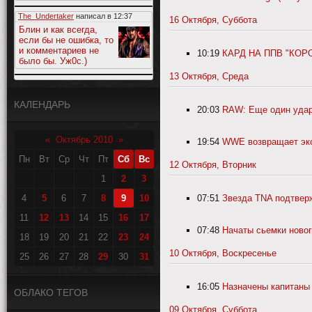
The_Undertaker
написал в
12:37
16 Октября, Суббота
Блин и как всегда,
если бы не ошибка, то
и комментариев не
10:19
КАРД НА ППВ "КОРО
было бы. Уж0с.)
13 Октября, Среда
КАЛЕНДАРЬ
20:03
RAW: Еще один удар
«
Октябрь 2010
»
19:54
WWE возвращает экс
Пн
Вт
Ср
Чт
Пт
Сб
Вс
12 Октября, Вторник
1
2
3
4
5
6
7
8
9
10
07:51
Звезда TNA подтвер
11
12
13
14
15
16
17
07:48
Начаты сьемки нов
18
19
20
21
22
23
24
10 Октября, Воскресенье
25
26
27
28
29
30
31
16:05
Назначены капитаны 
ОБЛАКО ТЕГОВ
09 Октября, Суббота