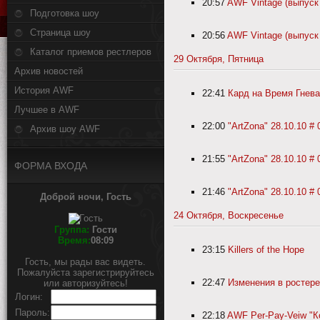
20:57
AWF Vintage (выпуск 
Подготовка шоу
Страница шоу
20:56
AWF Vintage (выпуск 
Каталог приемов рестлеров
29 Октября, Пятница
Архив новостей
История AWF
22:41
Кард на Время Гнева
Лучшее в AWF
22:00
"ArtZona" 28.10.10 # 
Архив шоу AWF
21:55
"ArtZona" 28.10.10 # 
ФОРМА ВХОДА
21:46
"ArtZona" 28.10.10 # 
Доброй ночи, Гость
24 Октября, Воскресенье
Группа:
Гости
Время:
08:09
23:15
Killers of the Hope
Гость, мы рады вас видеть.
Пожалуйста зарегистрируйтесь
22:47
Изменения в ростере
или авторизуйтесь!
Логин:
Пароль:
22:18
AWF Per-Pay-Veiw "Ко