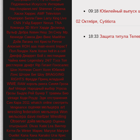
Подземелье Искусств
Интервью
http://vsplanet.net/
Shimmer
Серена
09:18
Юбилейный выпуск шоу
Хаски Харрис
AWF Television
Champion
Билли Ганн
Larry King Live
02 Октября, Суббота
CNN
Уэйд Баррет
Nexus
TNA
Команда 3D
Мэтт Харди
Десмонд
Вульф
Дебра
Кевин Неш
Эл Сноу
Мр.
18:33
Защита титула Телев
Кеннеди
Самоа Джо
Винс МакМэн
Дэйв Лагана
nxt
Кристи Риччи
Алоизия
ROH
aaa
main-event
ImpacT
Пол Лондон
Халк Хоган
hell in a cell
Джефф Джаррет
Бой с лестницаии
Чайна
кино
Legendary
24/7
Тэзз
Топ
рестлеров
драфт
Rip
Гигант Гонзсалес
Шон Уолтман
Скотт Холл
Юбилей
Лэнс Шторм
Биг Шоу
BRAGGING
RIGHTS
Фредди Принц младший
WWE
RAW
король ринга
Синяя Гроза
Awf Vintage
Народный выбор
Угроза
Грозы
Быдло Рей
Букер Т
травмы
Био
vintage
Коди Роудс
Эдж
отстранения
Син Кара
2011
whatch
online
смотреть
оценки мельцера
art
Vengeance
wresling federation
мельзера
Won
мельсера
dave meltzer
Wrestling
Observer
дэйв мельцер
Оценка
отыгрышей.
Divas
Katie Lea
Винтер
Кэтти Ли
Winter
Марис
Maryse
Maryse
Ouellet
Kana
Кана
Kanako Urai
Крис