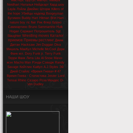
Мастерс
Брутус Магнус
Natalya
Neidhart
Наталья Нейдхарт
Кард шоу
Layla
Лэйла
Джеймс Шторм
Killers of
the hope
Убийцы надежд
Boogeyman
Бугимен
Buddy Hart
Hitman
Bret Hart
nature boy
ric flair
Рик Флер
Бруно
Саммартино
Bruno Sammartino
Hulk
Hogan
Сержант Потрошитель
Sgt.
Wrestling moves
Каталог
Slaughter
приемов
Приемы рестлинг
Джим
Дагган
Hacksaw
Jim Duggan
Diva
Мишель МакКул
Michelle McCool
Дори
Фанк мл.
Dory Funk jr.
Terry Funk
Терри Фанк
Лита
Lita
Al Snow
Мачо-
мэн
Macho Man
Рэнди Сэвидж
Randy
Savage
Кейтлин
Kaitlyn
A.J.Styles
Эй
Джей Стайлс
«Время Гнева» # 47
Время Гнева - Статистика
Jester
Lord
Tensai
Rhino
Сезаро
Роза Мендес
D-
Von Dudley
НАШИ ШОУ