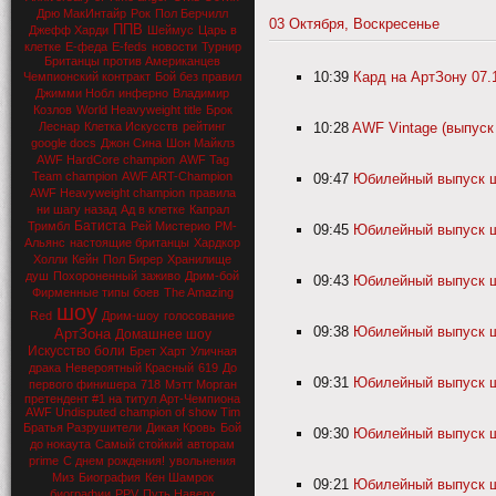
Дрю МакИнтайр
Рок
Пол Берчилл
03 Октября, Воскресенье
ППВ
Джефф Харди
Шеймус
Царь в
клетке
Е-феда
E-feds
новости
Турнир
Британцы против Американцев
10:39
Кард на АртЗону 07.
Чемпионский контракт
Бой без правил
Джимми Нобл
инферно
Владимир
Козлов
World Heavyweight title
Брок
Леснар
Клетка Искусств
рейтинг
10:28
AWF Vintage (выпуск 
google docs
Джон Сина
Шон Майклз
AWF HardCore champion
AWF Tag
Team champion
AWF ART-Champion
09:47
Юбилейный выпуск шоу
AWF Heavyweight champion
правила
ни шагу назад
Ад в клетке
Капрал
Батиста
Тримбл
Рей Мистерио
РМ-
09:45
Юбилейный выпуск шоу
Альянс
настоящие британцы
Хардкор
Холли
Кейн
Пол Бирер
Хранилище
душ
Похороненный заживо
Дрим-бой
09:43
Юбилейный выпуск шоу
Фирменные типы боев
The Amazing
шоу
Red
Дрим-шоу
голосование
09:38
Юбилейный выпуск шо
АртЗона
Домашнее шоу
Искусство боли
Брет Харт
Уличная
драка
Невероятный Красный
619
До
09:31
Юбилейный выпуск шоу
первого финишера
718
Мэтт Морган
претендент #1 на титул Арт-Чемпиона
AWF Undisputed champion of show Tim
Братья Разрушители
Дикая Кровь
Бой
09:30
Юбилейный выпуск шоу
до нокаута
Самый стойкий
авторам
prime
С днем рождения!
увольнения
Миз
Биография
Кен Шамрок
09:21
Юбилейный выпуск шоу
биографии
PPV
Путь Наверх