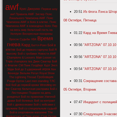
awf
Крис Джерико
Первое шоу
20:51
Из блога Лэнса Што
awf
Правила AWF
Зиглер
Пояс
Локального Чемпиона AWF
Пояс
08 Октября, Пятница
Чемпиона AWF в боях в клетке.
Пояс
Чемпиона AWF в командных боях
Пир
на весь мир
Кельтский гость на
01:22
Кард на Время Гнева
Хеллуин
Воскресные похороны
Время
Бросок Судьбы
ХБК
гнева
Кард
00:56
"АRТZONA" 07.10.10 
Бой в
Баттл-Роял
клетке
Бой до первого гарпуна
Бой Я
выхожу
Бой с гробами
Новости AWF
00:56
"АRТZONA" 07.10.10 
Champions & Loosers
Main Looser vs
Triple champions tea
Джек Сваггер
Бой
с Флагом
СМ Панк
Голдберг
Курт Энгл
00:54
"АRТZONA" 07.10.10 
игрок
Эйдж
Бой до 3 удержаний
Кен
Кеннеди
Вильям Регал
Royal Show
Гробовщик
The Lightning Thread
00:31
Сокращение состава
Рэнди Ортон
Last men standing
ТЛС
бой
Бой до первой крови
Wrestling on-
line
Сваггер
Кельтская расправа
Бой с
05 Октября, Вторник
Лестницами
Подарок на день
рожденья
Бой по правилам Уличной
драки
Бой болевых
Бой за контракт
07:47
Инцидент с полицией
Бой с дровосеками
Бой с кейсами с
оружием
Бой со специальным судьей
Бой в спортивном магазине
The
07:30
Следующее 3-часов
Anniversary of Time anger
Стив Остин