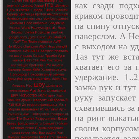
Остин
Рок
Дрю МакИнтайр
Пол
как сзади подх
ППВ
Берчилл
Джефф Харди
Шеймус
Царь в клетке
Е-феда
E-feds
новости
криком проводи
Турнир Британцы против Американцев
Чемпионский контракт
Бой без правил
на спину отпуск
Джимми Нобл
инферно
Владимир
Козлов
World Heavyweight title
Брок
Леснар
Клетка Искусств
рейтинг
паверслэм. А Не
google docs
Джон Сина
Шон Майклз
AWF Tag Team champion
AWF
с выходом на уд
HardCore champion
AWF Heavyweight
champion
AWF ART-Champion
правила
Таз тут же вст
ни шагу назад
Капрал Тримбл
Ад в
Батиста
клетке
Рей Мистерио
хватает его за
настоящие британцы
РМ-Альянс
Хардкор Холли
Кейн
Хранилище душ
удержание. 1..
Пол Бирер
Похороненный заживо
Дрим-бой
Фирменные типы боев
The
шоу
замка рук и тут
Amazing Red
Дрим-шоу
АртЗона
Домашнее
голосование
руку запускает
шоу
Искусство боли
Брет Харт
Уличная драка
Невероятный Красный
718
619
До первого финишера
Мэтт
схватившись за 
Морган
претендент #1 на титул Арт-
Чемпиона
AWF Undisputed champion of
на ринг выкатыв
show Tim
Братья Разрушители
Дикая
Кровь
Бой до нокаута
Самый стойкий
своим корпусом 
авторам
prime
С днем рождения!
увольнения
Миз
Биография
Кен
порывается зале
Шамрок
биографии
PPV
Путь Наверх