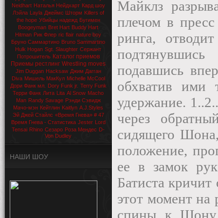
Майклз разрыва
Neidhart
Наталья Нейдхарт
Кард шоу
Лэйла
Layla
Джеймс Шторм
Killers of
плечом в прес
the hope
Убийцы надежд
Бугимен
Boogeyman
Bret Hart
Buddy Hart
ринга, отводи
Hitman
Рик Флер
ric flair
nature boy
Бруно Саммартино
Bruno Sammartino
Hulk Hogan
Sgt. Slaughter
Сержант
подтянувшись 
Каталог приемов
Потрошитель
Приемы рестлинг
Wrestling moves
подавшись впер
Jim Duggan
Hacksaw
Джим Дагган
Diva
Мишель МакКул
Michelle McCool
обхватив ими 
Дори Фанк мл.
Dory Funk jr.
Terry Funk
Терри Фанк
Лита
Lita
Al Snow
Macho
удержание. 1..2
Man
Randy Savage
Рэнди Сэвидж
Мачо-мэн
Кейтлин
Kaitlyn
A.J.Styles
через обратн
Эй Джей Стайлс
«Время Гнева» # 47
Время Гнева - Статистика
Jester
Lord
Tensai
Rhino
Сезаро
Роза Мендес
D-
сидящего Шона,
Von Dudley
положение, про
НАШИ ШОУ
ее в замок рук
Батиста кричит 
этот момент на 
спины к Шону 