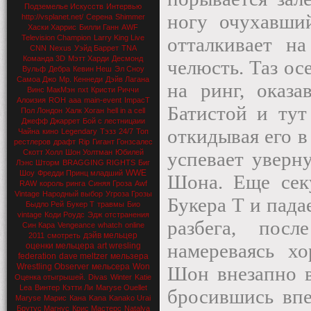
Подземелье Искусств
Интервью
ногу очухавши
http://vsplanet.net/
Серена
Shimmer
Хаски Харрис
Билли Ганн
AWF
Television Champion
Larry King Live
отталкивает н
CNN
Nexus
Уэйд Баррет
TNA
Команда 3D
Мэтт Харди
Десмонд
челюсть. Таз осе
Вульф
Дебра
Кевин Неш
Эл Сноу
Самоа Джо
Мр. Кеннеди
Дэйв Лагана
на ринг, оказ
Винс МакМэн
nxt
Кристи Риччи
Алоизия
ROH
aaa
main-event
ImpacT
Батистой и тут
Пол Лондон
Халк Хоган
hell in a cell
Джефф Джаррет
Бой с лестницаии
откидывая его в
Чайна
кино
Legendary
Тэзз
24/7
Топ
рестлеров
драфт
Rip
Гигант Гонзсалес
Скотт Холл
Шон Уолтман
Юбилей
успевает уверн
Лэнс Шторм
BRAGGING RIGHTS
Биг
WWE
Шоу
Фредди Принц младший
Шона. Еще сек
RAW
король ринга
Синяя Гроза
Awf
Vintage
Народный выбор
Угроза Грозы
Букера Т и пада
Быдло Рей
Букер Т
травмы
Био
vintage
Коди Роудс
Эдж
отстранения
разбега, пос
Син Кара
Vengeance
whatch
online
дэйв мельцер
2011
смотреть
намереваясь хо
оценки мельцера
art wresling
federation
dave meltzer
мельзера
Wrestling Observer
мельсера
Won
Шон внезапно в
Оценка отыгрышей.
Divas
Winter
Katie
Lea
Винтер
Кэтти Ли
Maryse Ouellet
бросившись впе
Maryse
Марис
Кана
Kana
Kanako Urai
Брутус Магнус
Крис Мастерс
Natalya