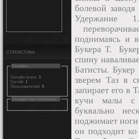
болевой заводя
Удержание 1
переворачив
поднимаясь и 
Букера Т.
Буке
СТАТИСТИКА
спину наваливае
Онлайн:
Батисты. Букер
Онлайн всего:
1
зверем Таз в с
Гостей:
1
Пользователей:
0
запирает его в 
кучи малы с 
Сегодня нас посетили:
буквально нес
поджимает ноги 
он подходит ко