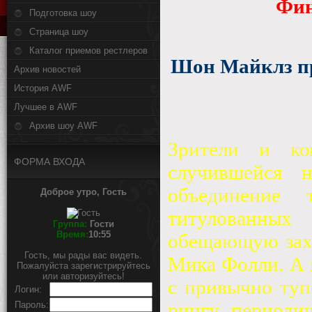
Фин
Подготовка шоу
Страница шоу
Каталог приемов рестлеров
Шон Майклз пр
Архив новостей
История AWF
Лучшее в AWF
Архив шоу AWF
Зрители и ко
ФОРМА ВХОДА
случившейся 
объединение
Доброе утро, Гость
титулованны
Группа:
Гости
Время:
10:55
обещающую захв
Гость, мы рады вас видеть.
Мика Фолли. А в
Пожалуйста зарегистрируйтесь
или авторизуйтесь!
с привычно туп
Логин:
рингу, периоди
Пароль: