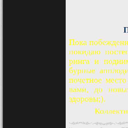
П
Пока побежденны
покидаю постеп
ринга и подни
бурные апплоди
почетное место
вами, до новы
здоровы;).
Коллекти