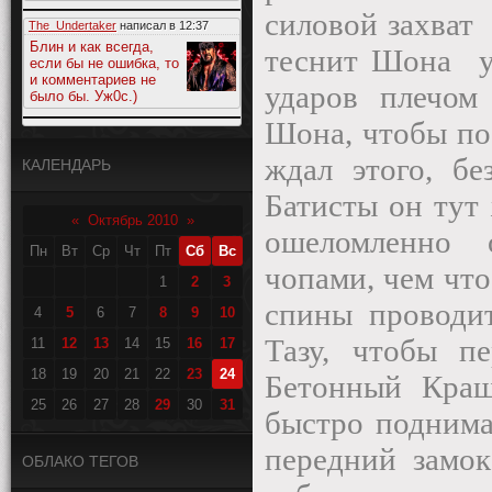
силовой захват
The_Undertaker
написал в
12:37
Блин и как всегда,
теснит Шона
если бы не ошибка, то
и комментариев не
ударов плечом 
было бы. Уж0с.)
Шона, чтобы пос
ждал этого, бе
КАЛЕНДАРЬ
Батисты он тут
«
Октябрь 2010
»
ошеломленно 
Пн
Вт
Ср
Чт
Пт
Сб
Вс
чопами, чем что
1
2
3
спины проводит
4
5
6
7
8
9
10
Тазу, чтобы п
11
12
13
14
15
16
17
18
19
20
21
22
23
24
Бетонный Краш
25
26
27
28
29
30
31
быстро поднимае
передний замок
ОБЛАКО ТЕГОВ