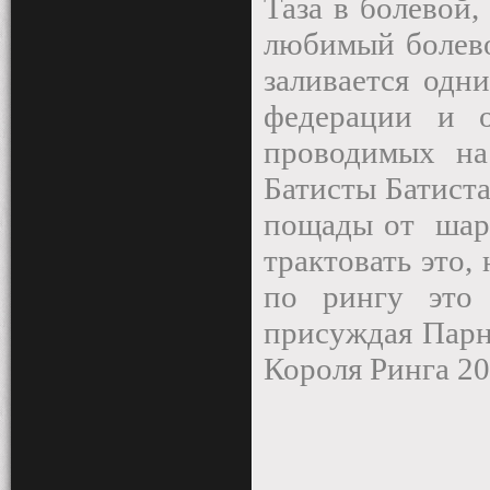
Таза в болевой,
любимый болево
заливается одн
федерации и 
проводимых на
Батисты Батиста
пощады от
шар
трактовать это,
по рингу это 
присуждая Парн
Короля Ринга 20