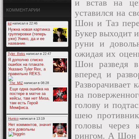
и встав на це
КОММЕНТАРИИ
уставился на св
Шон и Таз пере
ird
написал в
22:46
Нужна новая картинка
Букер выходит и
группировки (теперь
уже) Унико, да и ее
руни и доволь
название.
ожидая их оцен
Tyler_Reks
написал в
22:47
Я дополню списко
Шон разведя в
ошибок на плакате.
Указано Tyler Rex, а
вперед и разво
правильно REKS.
Разворачивает к
The_MIZ
написал в
08:28
Еще одна ошибка на
на поверженног
постере в матче за
кейсы, там нет Миза,
голову и подтас
там есть Герой
Мемфиса.
шею противника
Hunico
написал в
13:19
головы через к
Нет комментов, значит
все довольны
рингом. А Шон 