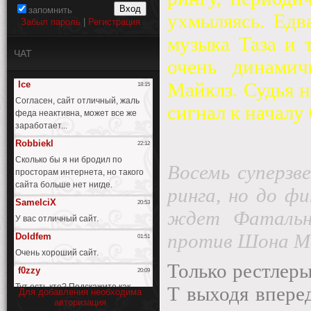
запомнить
ухмыляясь. Едв
Забыл пароль
|
Регистрация
музыка Таза и 
ЧАТ
очень динами
Майклз. Судья н
сигнал к началу 
Восемь суперзв
ринга, но до ф
ждет Фатальна
против Шона Ма
Только рестлеры
Т выходя впере
Для добавления необходима
авторизация