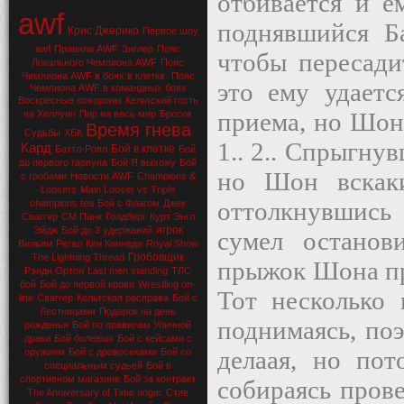
отбивается и е
awf
поднявшийся Ба
Крис Джерико
Первое шоу
awf
Правила AWF
Зиглер
Пояс
чтобы пересади
Локального Чемпиона AWF
Пояс
Чемпиона AWF в боях в клетке.
Пояс
это ему удаетс
Чемпиона AWF в командных боях
Воскресные похороны
Кельтский гость
приема, но Шон
на Хеллуин
Пир на весь мир
Бросок
Время гнева
Судьбы
ХБК
1.. 2.. Спрыгну
Кард
Бой в клетке
Баттл-Роял
Бой
до первого гарпуна
Бой Я выхожу
Бой
но Шон вскаки
с гробами
Новости AWF
Champions &
Loosers
Main Looser vs Triple
оттолкнувшись
champions tea
Бой с Флагом
Джек
Сваггер
СМ Панк
Голдберг
Курт Энгл
игрок
Эйдж
Бой до 3 удержаний
сумел останов
Вильям Регал
Кен Кеннеди
Royal Show
Гробовщик
The Lightning Thread
прыжок Шона пр
Рэнди Ортон
Last men standing
ТЛС
бой
Бой до первой крови
Wrestling on-
Тот несколько
line
Сваггер
Кельтская расправа
Бой с
Лестницами
Подарок на день
поднимаясь, по
рожденья
Бой по правилам Уличной
драки
Бой болевых
Бой с кейсами с
делаая, но по
оружием
Бой с дровосеками
Бой со
специальным судьей
Бой в
спортивном магазине
Бой за контракт
собираясь прове
The Anniversary of Time anger
Стив