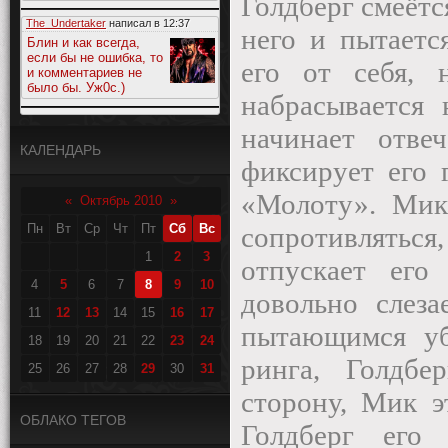
Голдберг смеётс
The_Undertaker
написал в
12:37
него и пытаетс
Блин и как всегда,
если бы не ошибка, то
его от себя,
и комментариев не
было бы. Уж0с.)
набрасывается 
начинает отве
КАЛЕНДАРЬ
фиксирует его 
«Молоту». Мик 
«
Октябрь 2010
»
Пн
Вт
Ср
Чт
Пт
Сб
Вс
сопротивляться,
1
2
3
отпускает его
4
5
6
7
8
9
10
довольно слеза
11
12
13
14
15
16
17
пытающимся уб
18
19
20
21
22
23
24
ринга, Голдб
25
26
27
28
29
30
31
сторону, Мик э
ОБЛАКО ТЕГОВ
Голдберг его