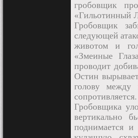
гробовщик пр
«Гильотинный Л
Гробовщик за
следующей атако
животом и гол
«Змеиные Глаза
проводит доби
Остин вырывает
голову между 
сопротивляетс
Гробовщика уло
вертикально б
поднимается и 
кулачную схва