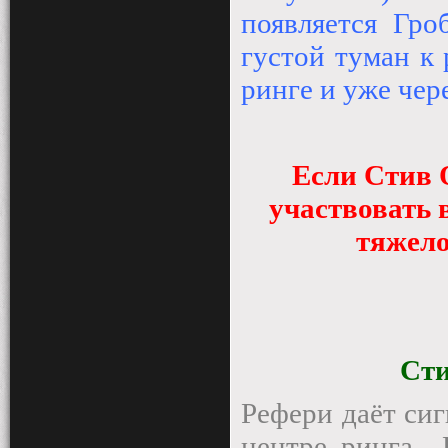
появляется Гр
густой туман к 
ринге и уже чере
Если Стив 
участвовать 
тяжело
Ст
Рефери даёт сиг
центре ринга