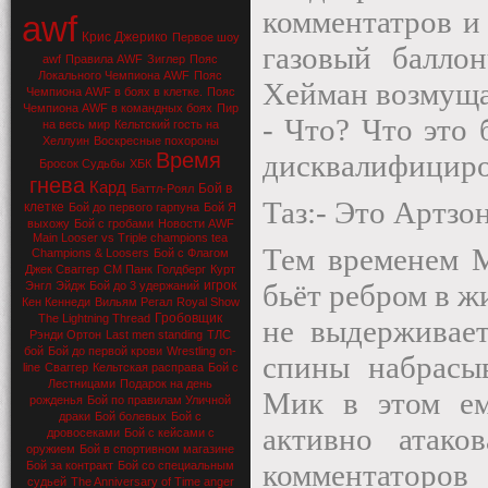
комментатров и
awf
Крис Джерико
Первое шоу
газовый балло
awf
Правила AWF
Зиглер
Пояс
Локального Чемпиона AWF
Пояс
Хейман возмуща
Чемпиона AWF в боях в клетке.
Пояс
Чемпиона AWF в командных боях
Пир
- Что? Что это
на весь мир
Кельтский гость на
Хеллуин
Воскресные похороны
Время
дисквалифициров
Бросок Судьбы
ХБК
гнева
Кард
Бой в
Баттл-Роял
Таз:- Это Артзо
клетке
Бой до первого гарпуна
Бой Я
выхожу
Бой с гробами
Новости AWF
Main Looser vs Triple champions tea
Тем временем М
Champions & Loosers
Бой с Флагом
Джек Сваггер
СМ Панк
Голдберг
Курт
игрок
бьёт ребром в жи
Энгл
Эйдж
Бой до 3 удержаний
Кен Кеннеди
Вильям Регал
Royal Show
Гробовщик
The Lightning Thread
не выдерживает
Рэнди Ортон
Last men standing
ТЛС
бой
Бой до первой крови
Wrestling on-
спины набрасыв
line
Сваггер
Кельтская расправа
Бой с
Лестницами
Подарок на день
Мик в этом ему
рожденья
Бой по правилам Уличной
драки
Бой болевых
Бой с
активно атак
дровосеками
Бой с кейсами с
оружием
Бой в спортивном магазине
комментаторов
Бой за контракт
Бой со специальным
судьей
The Anniversary of Time anger