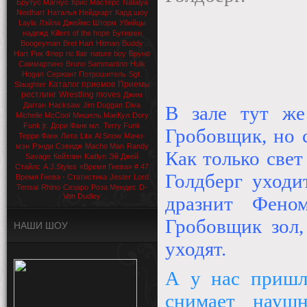
Брутус Магнус
Крис Мастерс
Natalya
Neidhart
Наталья Нейдхарт
Кард шоу
Layla
Лэйла
Джеймс Шторм
Убийцы
надежд
Killers of the hope
Бугимен
Boogeyman
Bret Hart
Hitman
Buddy
Hart
Рик Флер
ric flair
nature boy
Бруно
Саммартино
Bruno Sammartino
Hulk
Hogan
Сержант Потрошитель
Sgt.
Каталог приемов
Приемы
Slaughter
рестлинг
Wrestling moves
Джим
Дагган
Hacksaw
Jim Duggan
Diva
В зале тут же 
Michelle McCool
Мишель МакКул
Dory
Funk jr.
Дори Фанк мл.
Terry Funk
Гробовщик, но с
Терри Фанк
Лита
Lita
Al Snow
Мачо-
мэн
Рэнди Сэвидж
Macho Man
Randy
Как только свет
Savage
Кейтлин
Kaitlyn
Эй Джей
Стайлс
A.J.Styles
«Время Гнева» # 47
Голдберг уходи
Время Гнева - Статистика
Jester
Lord
Tensai
Rhino
Сезаро
Роза Мендес
D-
Von Dudley
дразнит Фено
Гробовщик зол,
НАШИ ШОУ
уходят.
А у нас пришл
снимает науш