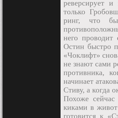
реверсирует и 
только Гробовщ
ринг, что бы
противоположны
него проводит 
Остин быстро п
«Чоклифт» снов
не знают сами р
противника, ко
начинает атаков
Стиву, а когда о
Похоже сейчас 
киками в живот
готовится к «С