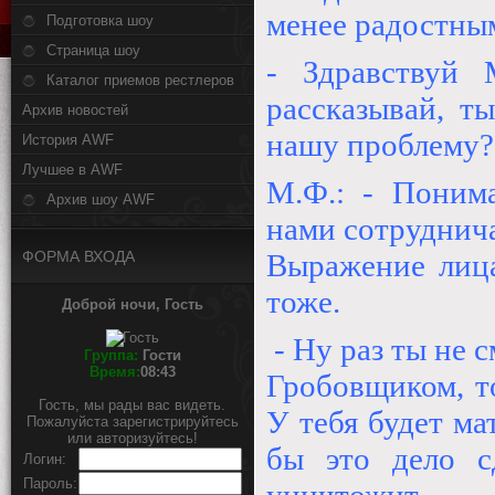
менее радостны
Подготовка шоу
Страница шоу
- Здравствуй
Каталог приемов рестлеров
рассказывай, т
Архив новостей
нашу проблему?
История AWF
Лучшее в AWF
М.Ф.: - Поним
Архив шоу AWF
нами сотруднича
ФОРМА ВХОДА
Выражение лица
тоже.
Доброй ночи, Гость
- Ну раз ты не 
Группа:
Гости
Время:
08:43
Гробовщиком, т
Гость, мы рады вас видеть.
У тебя будет ма
Пожалуйста зарегистрируйтесь
или авторизуйтесь!
бы это дело с
Логин:
Пароль: