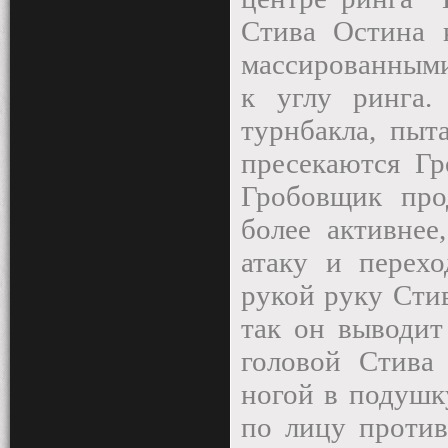
Стива Остина 
массированными
к углу ринга.
турнбакла, пыт
пресекаются Гр
Гробовщик про
более активнее
атаку и перехо
рукой руку Стив
так он выводит
головой Стива
ногой в подушк
по лицу против