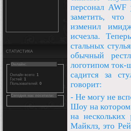
персонал
AWF
у
заметить, что
изменил имид
исчезла. Тепе
стальных стуль
СТАТИСТИКА
обычный рестл
логотипом ток-ш
Онлайн:
садится за ст
Онлайн всего:
1
Гостей:
1
говорит:
Пользователей:
0
- Не могу не в
Сегодня нас посетили:
Шоу на котором
на нескольких 
Майклз, это Ре