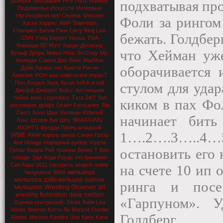
Шамрок
биографии
PPV
Путь Наверх
подхватывая пр
Подземелье Искусств
Интервью
http://vsplanet.net/
Серена
Shimmer
Фоли за рингом
Хаски Харрис
AWF Television
Champion
Билли Ганн
Larry King Live
бежать. Голдбер
CNN
Уэйд Баррет
Nexus
TNA
Команда 3D
Мэтт Харди
Десмонд
что Хейман уже
Вульф
Дебра
Кевин Неш
Эл Сноу
Мр.
Кеннеди
Самоа Джо
Винс МакМэн
оборачивается
Дэйв Лагана
nxt
Кристи Риччи
Алоизия
ROH
aaa
main-event
ImpacT
Пол Лондон
Халк Хоган
hell in a cell
стулом для удар
Джефф Джаррет
Бой с лестницаии
Чайна
кино
Legendary
Тэзз
24/7
Топ
киком в пах Фол
рестлеров
драфт
Гигант Гонзсалес
Rip
Скотт Холл
Шон Уолтман
Юбилей
начинает бить
Лэнс Шторм
Биг Шоу
BRAGGING
RIGHTS
Фредди Принц младший
1….2….3…..4
WWE
RAW
король ринга
Синяя Гроза
Awf Vintage
Народный выбор
Угроза
остановить его 
Грозы
Быдло Рей
травмы
Букер Т
Био
vintage
Эдж
Коди Роудс
отстранения
Син Кара
2011
смотреть
whatch
online
на счете 10 ип 
Won
мельзера
Vengeance
мельсера
дэйв мельцер
оценки
ринга и посе
мельцера
Wrestling Observer
art
wresling federation
dave meltzer
«Гарпуном». 
Оценка отыгрышей.
Divas
Katie Lea
Winter
Винтер
Кэтти Ли
Maryse Ouellet
Голдберг.
Марис
Maryse
Kanako Urai
Кана
Kana