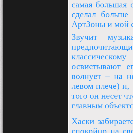
самая большая 
сделал больше 
АртЗоны и мой 
Звучит музы
предпочитаю
классическом
освистывают е
волнует – на н
левом плече) и,
того он несет ч
главным объекто
Хаски забираетс
спокойно на св