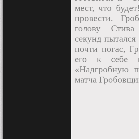
мест, что буде
провести. Гро
голову
Стива 
секунд пытался
почти погас, Г
его к себе п
«Надгробную п
матча Гробовщи