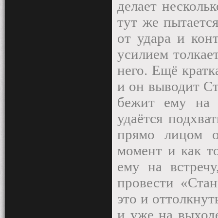
делает нескольк
тут же пытается
от удара и кон
усилием толкает
него. Ещё кратк
и он выводит Ст
бежит ему на 
удаётся подхва
прямо лицом о
момент и как т
ему на встречу
провести «Стан
это и оттолкнуть
и уже на выход