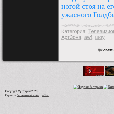
ногой стоя на е
ужасного Голдбе
Категория
:
Телевизио
АртЗона
,
awf
,
шоу
Добавлять
Copyright MyCorp © 2026
Сделать
бесплатный сайт
с
uCoz