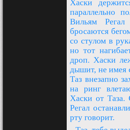
Хаски держитс
параллельно по
Вильям Регал
бросаются бегом
со стулом в рук
но тот нагибае
дроп. Хаски ле
дышит, не имея с
Таз внезапно з
на ринг влета
Хаски от Таза.
Регал останавл
рту говорит.
- Таз, тебе выд