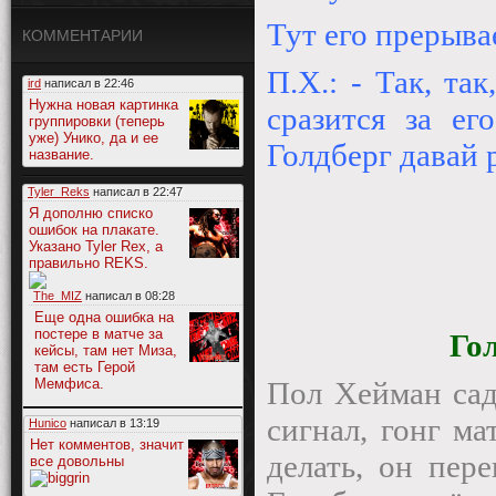
Тут его прерыв
КОММЕНТАРИИ
П.Х.: - Так, та
ird
написал в
22:46
Нужна новая картинка
сразится за ег
группировки (теперь
уже) Унико, да и ее
Голдберг давай 
название.
Tyler_Reks
написал в
22:47
Я дополню списко
ошибок на плакате.
Указано Tyler Rex, а
правильно REKS.
The_MIZ
написал в
08:28
Еще одна ошибка на
постере в матче за
Го
кейсы, там нет Миза,
там есть Герой
Мемфиса.
Пол Хейман сад
сигнал, гонг ма
Hunico
написал в
13:19
Нет комментов, значит
делать, он пере
все довольны