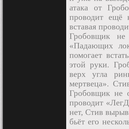
атака от Гроб
проводит ещё 
вставая провод
Гробовщик не
«Падающих лок
помогает встать
этой руки. Гро
верх угла рин
мертвеца». Сти
Гробовщик не о
проводит «ЛегД
нет, Стив вырыв
бьёт его нескол