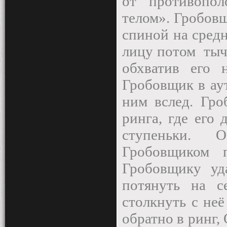
от противопо
телом». Гробов
спиной на средн
лицу потом
тыч
обхватив его 
Гробовщик в аут
ним вслед. Гро
ринга, где его
ступеньки. 
Гробовщиком п
Гробовщику уд
потянуть на с
столкнуть с не
обратно в ринг,