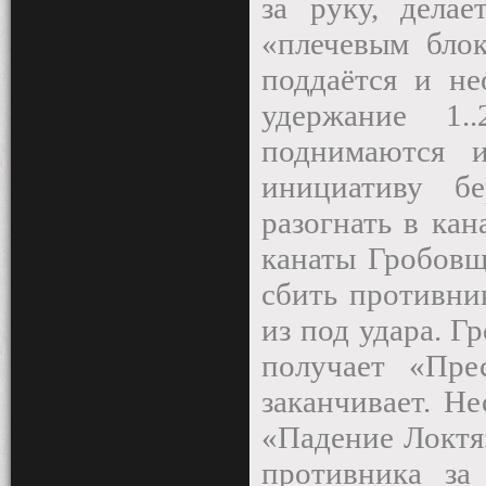
за руку, делае
«плечевым блок
поддаётся и не
удержание 1.
поднимаются 
инициативу б
разогнать в кан
канаты Гробовщ
сбить противни
из под удара. Г
получает «Пр
заканчивает. Н
«Падение Локтя
противника за