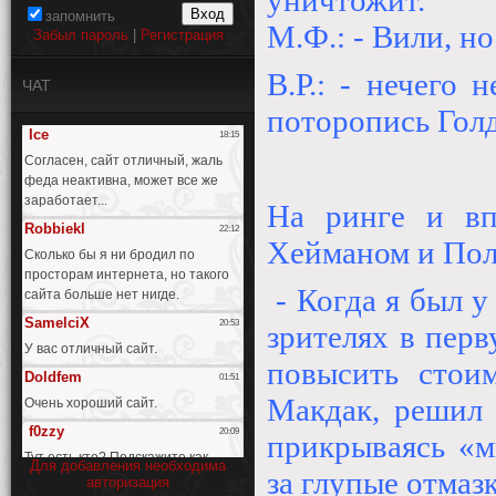
уничтожит.
запомнить
М.Ф.: - Вили, но
Забыл пароль
|
Регистрация
В.Р.: - нечего 
ЧАТ
поторопись Голд
На ринге и вп
Хейманом и Пол 
- Когда я был 
зрителях в перв
повысить стои
Макдак, решил 
прикрываясь «м
Для добавления необходима
за глупые отмаз
авторизация