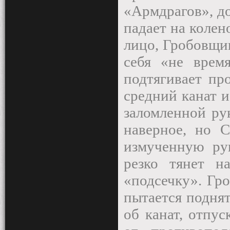
«Армдрагов», д
падает на колен
лицо, Гробовщик
себя «не врем
подтягивает пр
средний канат и
заломленной рук
наверное, но С
измученную рук
резко тянет 
«подсечку». Гро
пытается поднят
об канат, отпус