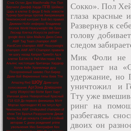
Стив Остин
Дрю МакИнтайр
Рок
Пол
Сокко». Пол Хей
ППВ
Берчилл
Джефф Харди
Шеймус
Царь в клетке
Е-феда
E-feds
новости
глаза красные и
Турнир Британцы против Американцев
Чемпионский контракт
Бой без правил
Развернув к себ
Джимми Нобл
инферно
Владимир
Козлов
World Heavyweight title
Брок
голову добивает
Леснар
Клетка Искусств
рейтинг
google docs
Шон Майклз
Джон Сина
AWF Tag Team champion
AWF
следом забирает
HardCore champion
AWF Heavyweight
champion
AWF ART-Champion
правила
ни шагу назад
Капрал Тримбл
Ад в
Мик Фоли не у
Батиста
клетке
Рей Мистерио
РМ-
Альянс
настоящие британцы
Хардкор
попадает на «
Холли
Кейн
Хранилище душ
Похороненный заживо
Пол Бирер
удержание, но 
Дрим-бой
Фирменные типы боев
The
шоу
Amazing Red
Дрим-шоу
уничтожил
и Г
АртЗона
Домашнее
голосование
шоу
Искусство боли
Брет Харт
Тту уже вмешив
Уличная драка
Невероятный Красный
718
619
До первого финишера
Мэтт
ринг на помощ
Морган
претендент #1 на титул Арт-
Чемпиона
AWF Undisputed champion of
разбегаясь сно
show Tim
Братья Разрушители
Дикая
Кровь
Бой до нокаута
Самый стойкий
двоих он разно
авторам
С днем рождения!
prime
увольнения
Миз
Биография
Кен