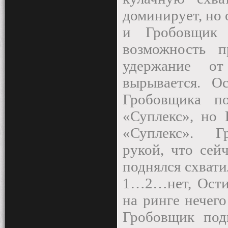
доминирует, но 
и Гробовщик 
возможность п
удержание о
вырывается. О
Гробовщика п
«Суплекс», но 
«Суплекс».
Г
рукой, что сей
поднялся схвати
1…2…нет, Остин
на ринге нечег
Гробовщик под