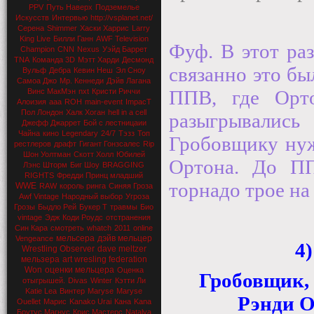
PPV
Путь Наверх
Подземелье
Искусств
Интервью
http://vsplanet.net/
Серена
Shimmer
Хаски Харрис
Larry
King Live
Билли Ганн
AWF Television
Фуф. В этот ра
Champion
CNN
Nexus
Уэйд Баррет
TNA
Команда 3D
Мэтт Харди
Десмонд
связанно это бы
Вульф
Дебра
Кевин Неш
Эл Сноу
Самоа Джо
Мр. Кеннеди
Дэйв Лагана
ППВ, где Орт
Винс МакМэн
nxt
Кристи Риччи
Алоизия
aaa
ROH
main-event
ImpacT
Пол Лондон
Халк Хоган
hell in a cell
разыгрывали
Джефф Джаррет
Бой с лестницаии
Чайна
кино
Legendary
24/7
Тэзз
Топ
Гробовщику нуж
рестлеров
драфт
Гигант Гонзсалес
Rip
Шон Уолтман
Скотт Холл
Юбилей
Ортона. До П
Лэнс Шторм
Биг Шоу
BRAGGING
RIGHTS
Фредди Принц младший
торнадо трое на
WWE
RAW
король ринга
Синяя Гроза
Awf Vintage
Народный выбор
Угроза
Грозы
Быдло Рей
Букер Т
травмы
Био
vintage
Эдж
Коди Роудс
отстранения
Син Кара
смотреть
whatch
2011
online
мельсера
дэйв мельцер
Vengeance
4)
Wrestling Observer
dave meltzer
мельзера
art wresling federation
Won
оценки мельцера
Оценка
Гробовщик, 
отыгрышей.
Divas
Winter
Кэтти Ли
Katie Lea
Винтер
Maryse
Maryse
Рэнди О
Ouellet
Марис
Kanako Urai
Кана
Kana
Брутус Магнус
Крис Мастерс
Natalya