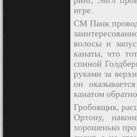
ринг, Энгл про
игре.
СМ Панк проводи
заинтересованн
волосы и запус
канаты, что то
спиной Голдберг
руками за верх
он оказываетс
канатом обратно
Гробовщик, рас
Ортону, нако
хорошенько про