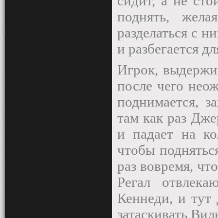
сидит, а не сто
поднять, жела
разделаться с н
и разбегается дл
Игрок, выдержи
после чего неож
поднимается, з
там как раз Дж
и падает на ко
чтобы подняться
раз вовремя, чт
Регал отвлека
Кеннеди, и тут
затаскивать Вил