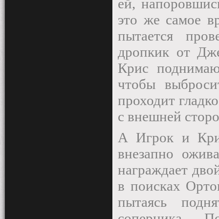
ей, напоровшис
это же самое в
пытается про
дропкик от Дже
Крис поднимаю
чтобы выброси
проходит гладко
с внешней сторо
А Игрок и Кри
внезапно ожив
награждает дво
в поисках Орто
пытаясь подн
соперника. П