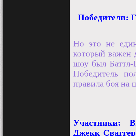
Победители: Г
Но это не еди
который важен 
шоу был Баттл-
Победитель по
правила боя на 
Участники: В
Джекк Сваггер