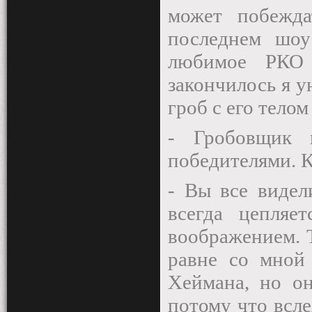
может побежд
последнем шоу
любимое РКО 
закончилось я у
гроб с его телом
- Гробовщик 
победителями. К
- Вы все видел
всегда цепляе
воображением. Т
равне со мной 
Хеймана, но он
потому что всле