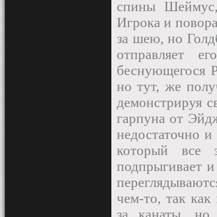
спины Шеймус,
Игрока и повора
за шею, но Голд
отправляет е
беснующегося Р
но тут, же полу
демонстрируя с
гарпуна от Эйдж
недостаточно и 
который все 
подпрыгивает и
переглядывают
чем-то, так как
за канаты, н