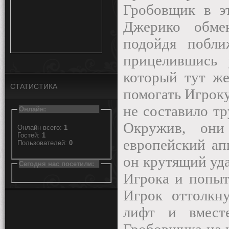
Гробовщик в э
Джерико обме
подойдя побли
прицелившись 
который тут ж
СТАТИСТИКА
помогать Игрок
не составило тр
Онлайн:
Окружив, они
Онлайн всего:
1
Гостей:
1
европейский ап
Пользователей:
0
он крутящий уда
Сегодня нас посетили:
Игрока и попыт
Игрок оттолкн
лифт и вмест