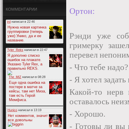
Ортон:
КОММЕНТАРИИ
ird
написал в
22:46
Нужна новая картинка
группировки (теперь
Рэнди уже соб
уже) Унико, да и ее
название.
гримерку зашел
Tyler_Reks
написал в
22:47
перевел непони
Я дополню списко
ошибок на плакате.
Указано Tyler Rex, а
- Что тебе надо?
правильно REKS.
- Я хотел задать
The_MIZ
написал в
08:28
Еще одна ошибка на
постере в матче за
Какой-то нерв 
кейсы, там нет Миза,
там есть Герой
оставалось неиз
Мемфиса.
Hunico
написал в
13:19
- Хорошо.
Нет комментов, значит
все довольны
- Готовы ли вы