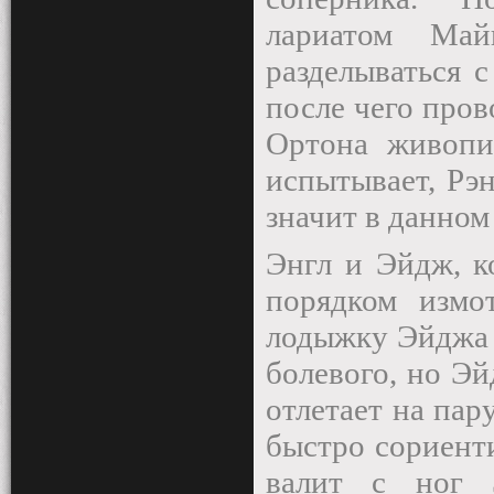
лариатом Ма
разделываться с
после чего пров
Ортона живопи
испытывает, Рэн
значит в данном
Энгл и Эйдж, к
порядком измо
лодыжку Эйджа 
болевого, но Эй
отлетает на пар
быстро сориент
валит с ног 