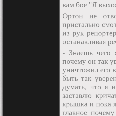
вам бое "Я выхо
Ортон не отв
пристально смо
из рук репорте
останавливая ре
- Знаешь чего 
почему он так ув
уничтожил его в 
быть так увере
думать, что я 
заставлю крича
крышка и пока я
главное почему