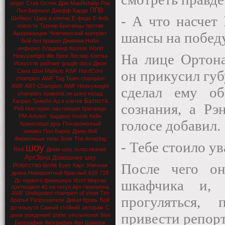
anger
Стив Остин
Дрю МакИнтайр
Рок
ППВ
Пол Берчилл
Джефф Харди
- А что насчет
Шеймус
Царь в клетке
Е-феда
E-feds
новости
Турнир Британцы против
шансы на побед
Американцев
Чемпионский контракт
Бой без правил
Джимми Нобл
инферно
Владимир Козлов
World
На лице Ортона
Heavyweight title
Брок Леснар
Клетка
Искусств
рейтинг
google docs
Джон
Сина
Шон Майклз
AWF HardCore
он прикусил губ
champion
AWF Tag Team champion
AWF ART-Champion
AWF Heavyweight
сделал ему об
champion
правила
ни шагу назад
Батиста
Капрал Тримбл
Ад в клетке
сознания, а Рэ
Рей Мистерио
настоящие британцы
РМ-Альянс
Хардкор Холли
Кейн
голосе добавил.
Хранилище душ
Похороненный
заживо
Пол Бирер
Дрим-бой
Фирменные типы боев
The Amazing
- Тебе стоило ув
шоу
Red
Дрим-шоу
голосование
АртЗона
Домашнее шоу
После чего о
Искусство боли
Брет Харт
Уличная
драка
Невероятный Красный
619
718
До первого финишера
Мэтт Морган
шкафчика и, 
претендент #1 на титул Арт-Чемпиона
AWF Undisputed champion of show Tim
прогуляться,
Братья Разрушители
Дикая Кровь
Бой
до нокаута
Самый стойкий
авторам
С
привести репорт
днем рождения!
prime
увольнения
Миз
Биография
биографии
Кен Шамрок