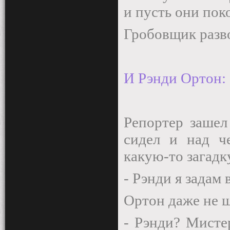
и пусть они поко
Гробовщик разво
И Рэнди Ортон:
Репортер зашел
сидел и над че
какую-то загадк
- Рэнди я задам
Ортон даже не ш
- Рэнди? Мисте