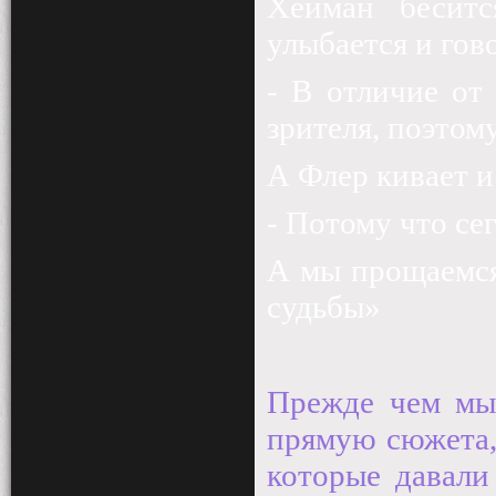
Хейман беситс
улыбается и гов
- В отличие от
зрителя, поэтом
А Флер кивает и
- Потому что се
А мы прощаемся
судьбы»
Прежде чем мы
прямую сюжета,
которые давал