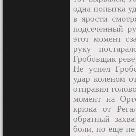
одна попытка уд
в ярости смотр
подсеченный ру
этот момент сз
руку постарал
Гробовщик реве
Не успел Гроб
удар коленом о
отправил голово
момент на Орт
крюка от Рега
обратный захва
боли, но еще не