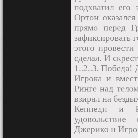
подхватил его 
Ортон оказался
прямо перед Г
зафиксировать г
этого провести
сделал. И скрес
1..2..3. Победа
Игрока и вмест
Ринге над тело
взирал на безды
Кеннеди и Ре
удовольствие
Джерико и Игро