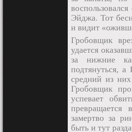
воспользовался
Эйджа. Тот бесн
и видит «оживш
Гробовщик вре
удается оказавш
за нижние ка
подтянуться, а
средний из них
Гробовщик про
успевает обви
превращается
замертво за ри
быть и тут разд