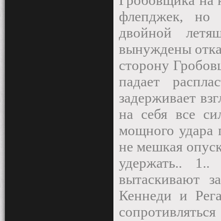
Гробовщика на 
флепджек, но 
двойной летя
вынуждены откат
сторону Гробов
падает распла
задерживает вз
на себя все си
мощного удара 
не мешкая опуск
удержать.. 1.
вытаскивают з
Кеннеди и Рега
сопротивляться