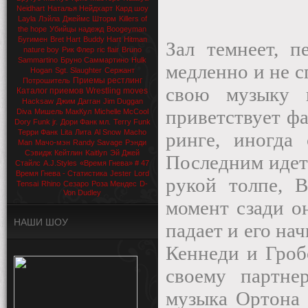
Neidhart
Наталья Нейдхарт
Кард шоу
Layla
Лэйла
Джеймс Шторм
Killers of
the hope
Убийцы надежд
Boogeyman
Бугимен
Bret Hart
Buddy Hart
Hitman
Зал темнеет, 
nature boy
Рик Флер
ric flair
Bruno
Sammartino
Бруно Саммартино
Hulk
медленно и не с
Hogan
Sgt. Slaughter
Сержант
Приемы рестлинг
Потрошитель
свою музыку 
Каталог приемов
Wrestling moves
Hacksaw
Джим Дагган
Jim Duggan
приветствует ф
Diva
Мишель МакКул
Michelle McCool
Dory Funk jr.
Дори Фанк мл.
Terry Funk
Терри Фанк
Lita
Лита
Al Snow
Macho
ринге, иногда 
Man
Мачо-мэн
Randy Savage
Рэнди
Сэвидж
Кейтлин
Kaitlyn
Эй Джей
Последним идет
Стайлс
A.J.Styles
«Время Гнева» # 47
Время Гнева - Статистика
Jester
Lord
рукой толпе, В
Tensai
Rhino
Сезаро
Роза Мендес
D-
Von Dudley
момент сзади о
НАШИ ШОУ
падает и его на
Кеннеди и Гроб
своему партне
музыка Ортона 