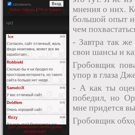
запомнить
мнения о них. К
Забыл пароль
|
Регистрация
большой опыт и 
ЧАТ
чем похвастатьс
- Завтра так же
свои шансы и ка
Гробовщик пова
упор в глаза Дж
- А как ты оце
победил, но Ор
мне придется вы
Гробовщик обход
Для добавления необходима
авторизация