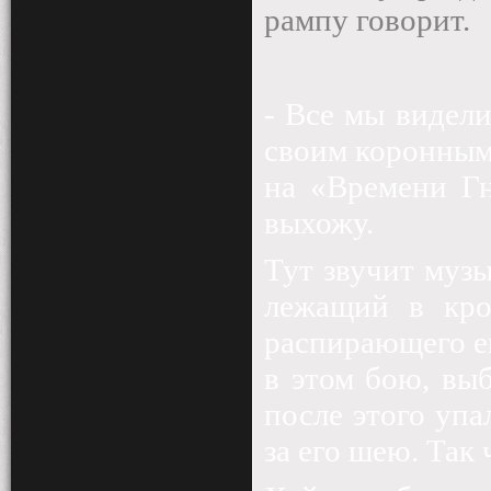
рампу говорит.
- Все мы видел
своим коронным
на «Времени Гн
выхожу.
Тут звучит музы
лежащий в кро
распирающего ег
в этом бою, вы
после этого упа
за его шею. Так 