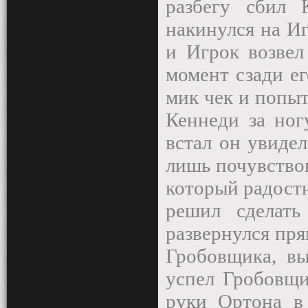
разбегу сбил 
накинулся на Иг
и Игрок возвел
момент сзади е
мик чек и попыт
Кеннеди за ног
встал он увидел
лишь почувствов
который радостн
решил сделать
развернулся пря
Гробовщика, в
успел Гробовщи
руки Ортона в