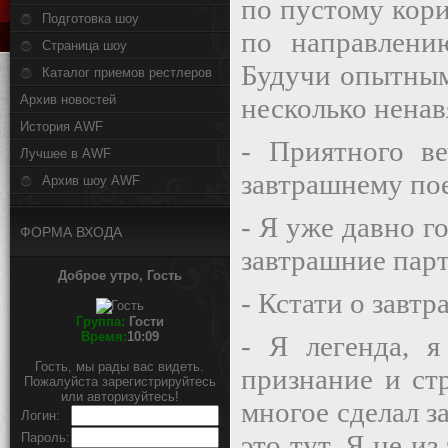
по пустому кор
Подготовка шоу
по направлени
Страница шоу
Будучи опытным
Каталог приемов рестлеров
Архив новостей
несколько ненав
История AWF
- Приятного в
Лучшее в AWF
завтрашнему по
Архив шоу AWF
- Я уже давно г
ФОРМА ВХОДА
завтрашние парт
Доброе утро, Гость
- Кстати о завт
Группа:
Гости
Время:
10:09
- Я легенда, я
Гость, мы рады вас видеть.
признание и ст
Пожалуйста зарегистрируйтесь
или авторизуйтесь!
многое сделал з
Логин:
это тут. Я не и
Пароль: