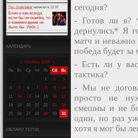
сегодня?
The_Undertaker
написал в
12:37
Блин и как всегда,
если бы не ошибка, то
- Готов ли я? 
и комментариев не
было бы. Уж0с.)
дернулись* Я г
матч и неважно 
КАЛЕНДАРЬ
победа будет за
- Есть ли у ва
«
Октябрь 2010
»
Пн
Вт
Ср
Чт
Пт
Сб
Вс
тактика?
1
2
3
- Мы не догов
4
5
6
7
8
9
10
просто не ну
11
12
13
14
15
16
17
18
19
20
21
22
23
24
смешны и не бо
25
26
27
28
29
30
31
один, но раз уж
хотя я мог бы ле
ОБЛАКО ТЕГОВ