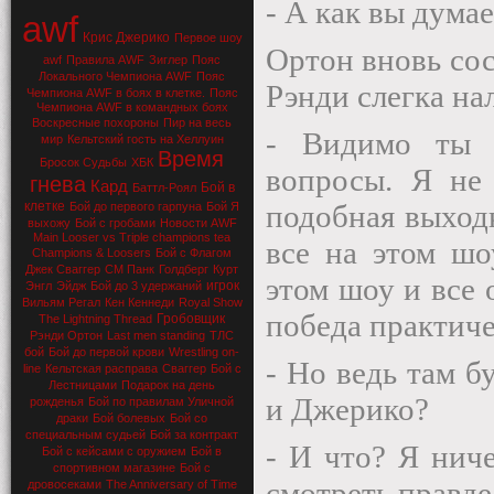
- А как вы думае
awf
Крис Джерико
Первое шоу
Ортон вновь сос
awf
Правила AWF
Зиглер
Пояс
Локального Чемпиона AWF
Пояс
Рэнди слегка на
Чемпиона AWF в боях в клетке.
Пояс
Чемпиона AWF в командных боях
Воскресные похороны
Пир на весь
- Видимо ты 
мир
Кельтский гость на Хеллуин
Время
Бросок Судьбы
ХБК
вопросы. Я не
гнева
Кард
Бой в
Баттл-Роял
клетке
подобная выходк
Бой до первого гарпуна
Бой Я
выхожу
Бой с гробами
Новости AWF
Main Looser vs Triple champions tea
все на этом шо
Champions & Loosers
Бой с Флагом
Джек Сваггер
СМ Панк
Голдберг
Курт
этом шоу и все 
игрок
Энгл
Эйдж
Бой до 3 удержаний
Вильям Регал
Кен Кеннеди
Royal Show
победа практиче
Гробовщик
The Lightning Thread
Рэнди Ортон
Last men standing
ТЛС
бой
Бой до первой крови
Wrestling on-
- Но ведь там 
line
Кельтская расправа
Сваггер
Бой с
Лестницами
Подарок на день
и Джерико?
рожденья
Бой по правилам Уличной
драки
Бой болевых
Бой со
специальным судьей
Бой за контракт
- И что? Я нич
Бой с кейсами с оружием
Бой в
спортивном магазине
Бой с
смотреть правде 
дровосеками
The Anniversary of Time