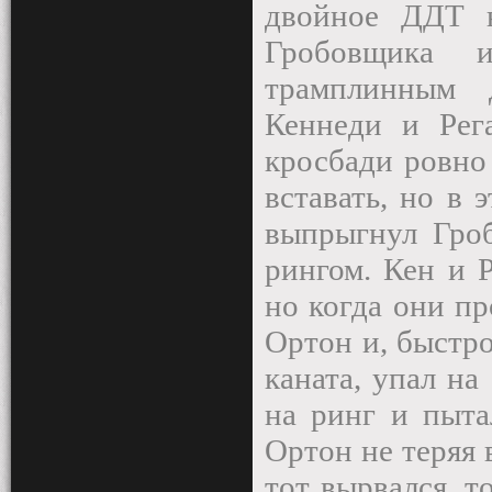
двойное ДДТ н
Гробовщика 
трамплинным 
Кеннеди и Рег
кросбади ровно
вставать, но в
выпрыгнул Гроб
рингом. Кен и Р
но когда они пр
Ортон и, быстр
каната, упал на
на ринг и пыта
Ортон не теряя 
тот вырвался, т