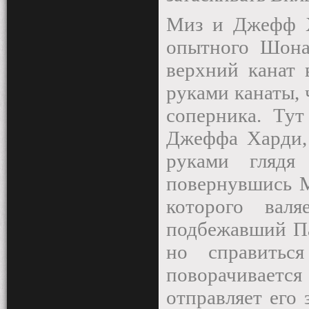
Миз и Джефф Х
опытного Шона
верхний канат 
руками канаты, 
соперника. Ту
Джеффа Харди, 
руками глядя
повернувшись М
которого вал
подбежавший Па
но справитьс
поворачивает
отправляет его 