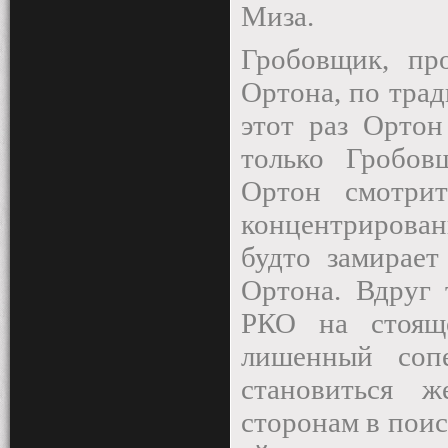
Миза.
Гробовщик, пр
Ортона, по трад
этот раз Ортон
только Гробов
Ортон смотри
концентрирова
будто замирает
Ортона. Вдруг 
РКО на стоящ
лишенный соп
становиться 
сторонам в пои