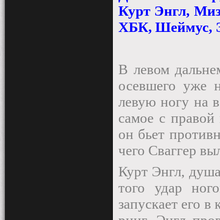
Курт Энгл, Миз
ХБК, Шеймус, 
В левом дальне
осевшего уже н
левую ногу на в
самое с правой 
он бьет противн
чего Сваггер вы
Курт Энгл, душ
того удар ног
запускает его в