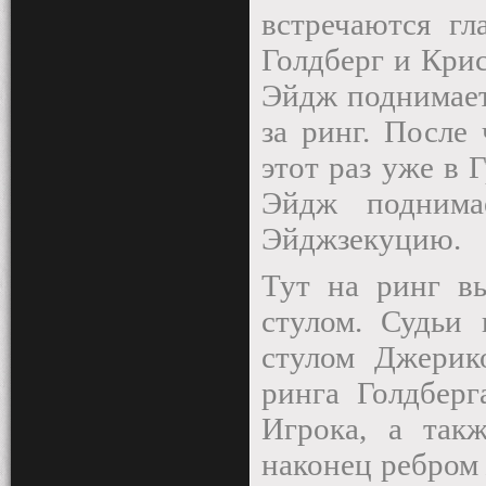
встречаются гл
Голдберг и Крис
Эйдж поднимает
за ринг. После
этот раз уже в 
Эйдж поднима
Эйджзекуцию.
Тут на ринг вы
стулом. Судьи 
стулом Джерик
ринга Голдберг
Игрока, а так
наконец ребром 