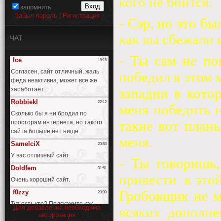
кого не боится.
запомнить
Забыл пароль
|
Регистрация
- Сэр, но это б
как вы сбежали и
ЧАТ
- Ты сам не по
победил в этом 
западни в кото
меня победить 
такие вот планы
меня.
- Ты говоришь,
привести
к это
Гробовщик не м
Для добавления необходима
всяких дополне
авторизация