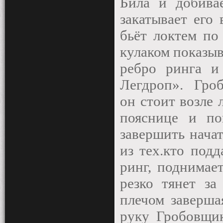
Била и добива
закатывает его 
бьёт локтем по
кулаком показыв
ребро ринга и
Легдроп».
Гро
он стоит возле 
пояснице и по
завершить начат
из тех.кто под
ринг, поднимает
резко тянет за
плечом заверша
руку Гробовщик