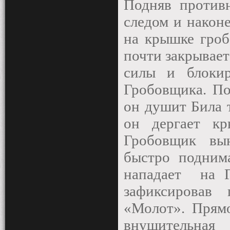
Подняв противн
следом и наконе
на крышке гроб
почти закрывает
силы и блокир
Гробовщика. По
он душит Била т
он дергает к
Гробовщик вын
быстро подним
нападает
на 
зафиксировав
«Молот». Прямо
внушительна