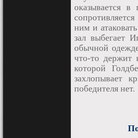
оказывается в 
сопротивляется
ним и атаковать
зал выбегает И
обычной одежде
что-то держит 
которой Голдб
захлопывает кр
победителя нет.
По