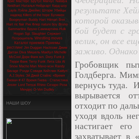
Федерацией. Н
Крис Мастерс
Брутус Магнус
Natalya
Neidhart
Наталья Нейдхарт
Кард шоу
результате Хей
Layla
Лэйла
Джеймс Шторм
Убийцы
надежд
Killers of the hope
Бугимен
которой оказыв
Boogeyman
Buddy Hart
Hitman
Bret
Hart
ric flair
Рик Флер
nature boy
Bruno
бой будет с гр
Sammartino
Бруно Саммартино
Hulk
Hogan
Sgt. Slaughter
Сержант
Wrestling moves
велик, он все 
Потрошитель
Каталог приемов
Приемы
рестлинг
Jim Duggan
Hacksaw
Джим
заживо. Однако 
Дагган
Diva
Мишель МакКул
Michelle
McCool
Дори Фанк мл.
Dory Funk jr.
Терри Фанк
Terry Funk
Лита
Lita
Al
Гробовщик пыт
Snow
Macho Man
Мачо-мэн
Randy
Savage
Рэнди Сэвидж
Кейтлин
Kaitlyn
Голдберга. Мим
A.J.Styles
Эй Джей Стайлс
«Время
Гнева» # 47
Время Гнева - Статистика
вернусь туда.
И
Jester
Lord Tensai
Rhino
Сезаро
Роза
Мендес
D-Von Dudley
вырывается от
НАШИ ШОУ
отходит по даль
уходя вдоль не
настигает ег
захватывает в 