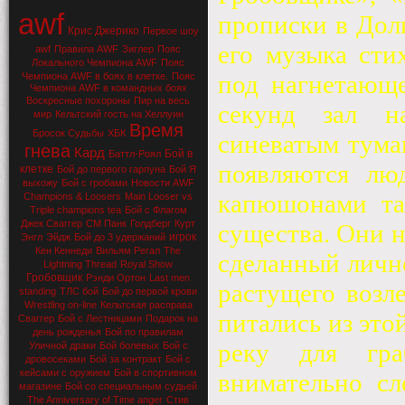
awf
прописки в Доли
Крис Джерико
Первое шоу
его музыка сти
awf
Правила AWF
Зиглер
Пояс
Локального Чемпиона AWF
Пояс
под нагнетающе
Чемпиона AWF в боях в клетке.
Пояс
Чемпиона AWF в командных боях
Воскресные похороны
Пир на весь
секунд зал на
мир
Кельтский гость на Хеллуин
Время
Бросок Судьбы
ХБК
синеватым тума
гнева
Кард
Бой в
Баттл-Роял
появляются лю
клетке
Бой до первого гарпуна
Бой Я
выхожу
Бой с гробами
Новости AWF
капюшонами та
Champions & Loosers
Main Looser vs
Triple champions tea
Бой с Флагом
Джек Сваггер
СМ Панк
Голдберг
Курт
существа. Они н
игрок
Энгл
Эйдж
Бой до 3 удержаний
Кен Кеннеди
Вильям Регал
The
сделанный личн
Lightning Thread
Royal Show
Гробовщик
Рэнди Ортон
Last men
растущего возл
standing
ТЛС бой
Бой до первой крови
Wrestling on-line
Кельтская расправа
питались из это
Сваггер
Бой с Лестницами
Подарок на
день рожденья
Бой по правилам
реку для гра
Уличной драки
Бой болевых
Бой с
дровосеками
Бой за контракт
Бой с
кейсами с оружием
Бой в спортивном
внимательно сл
магазине
Бой со специальным судьей
The Anniversary of Time anger
Стив