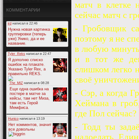
матч в клетке 
КОММЕНТАРИИ
сейчас матч с гр
ird
написал в
22:46
- Гробовщик с
Нужна новая картинка
группировки (теперь
поэтому я не сп
уже) Унико, да и ее
название.
в любую минуты,
Tyler_Reks
написал в
22:47
и в тот же де
Я дополню списко
ошибок на плакате.
слишком легко н
Указано Tyler Rex, а
правильно REKS.
своё уничтожени
The_MIZ
написал в
08:28
Еще одна ошибка на
- Сэр, а когда 
постере в матче за
кейсы, там нет Миза,
Хеймана в гроб
там есть Герой
Мемфиса.
где Пол сейчас?
Hunico
написал в
13:19
- Тодд ты зада
Нет комментов, значит
все довольны
надоедать. Един