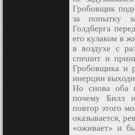
Гробовщик подн
за попытку з
Голдберга пере
его кулаком в ж
в воздухе с ра
спешит и прини
Гробовщика и р
инерции выходит
Но снова оба н
почему Билл н
повтор этого м
оказывается, ре
«оживает» и бы