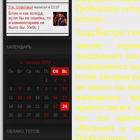
Гробовщик сегод
The_Undertaker
написал в
12:37
Блин и как всегда,
отсюда.
если бы не ошибка, то
и комментариев не
было бы. Уж0с.)
Тодд быстро ухо
Звучит терм
КАЛЕНДАРЬ
показывают как
«
Октябрь 2010
»
направляется на
Пн
Вт
Ср
Чт
Пт
Сб
Вс
готов сегодня р
1
2
3
не много по по
4
5
6
7
8
9
10
направился в
11
12
13
14
15
16
17
приветствуют р
18
19
20
21
22
23
24
его, это заме
25
26
27
28
29
30
31
«Великий и мо
ОБЛАКО ТЕГОВ
Гробовщике», «