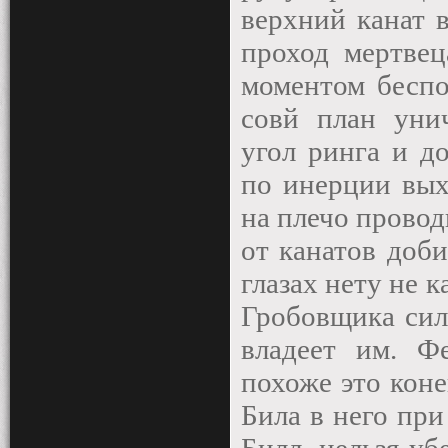
верхний канат 
проход мертвец
моментом беспо
совй план уни
угол ринга и д
по инерции вых
на плечо провод
от канатов доби
глазах нету не к
Гробовщика сил
владеет им. Ф
похоже это коне
Била в него пр