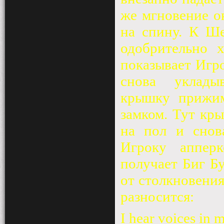
же мгновение о
на спину. К Ш
одобрительно 
показывает Игро
снова
уклады
крышку прижим
замком. Тут кр
на пол и снов
Игроку аппер
получает Биг Бу
от столкновения
разносится:
I hear voices in 