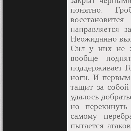
закрыт черными
понятно. Гр
восстановится
направляется з
Неожиданно выс
Сил у них не х
вообще подня
поддерживает Го
ноги. И первым
тащит за собой
удалось добратьс
но перекинуть
самому перебр
пытается атаков