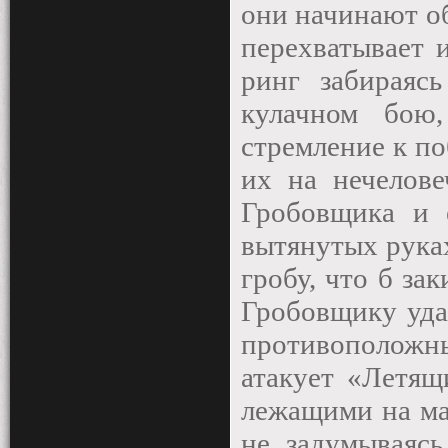
они начинают о
перехватывает 
ринг забираяс
кулачном бою
стремление к поб
их на нечелове
Гробовщика и 
вытянутых руках
гробу, что б зак
Гробовщику удаё
противополож
атакует «Летящ
лежащими на мат
не задумываясь