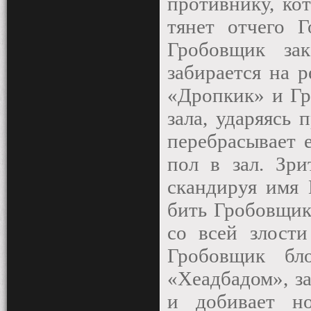
противнику, кот
тянет отчего Г
Гробовщик за
забирается на 
«Дропкик» и Гр
зала, ударяясь 
перебрасывает 
пол в зал. Зри
скандируя имя 
бить Гробовщик
со всей злости
Гробовщик бл
«Хеадбадом», з
и добивает но