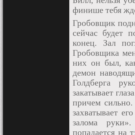
Билл, нельзя уб
финише тебя ж
Гробовщик подн
сейчас будет п
конец. Зал по
Гробовщика мен
них он был, ка
демон наводящи
Голдберга ру
закатывает глаза
причем сильно.
захватывает ег
залома руки»
попадается на т