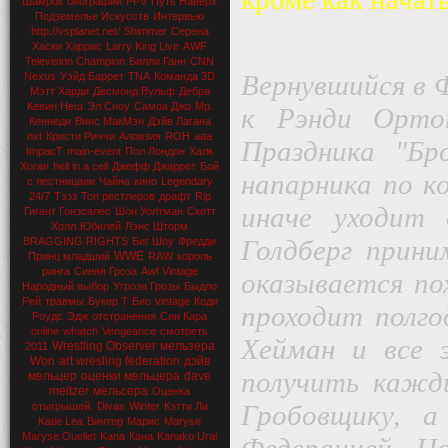
Шамрок
биографии
PPV
Путь Наверх
Подземелье Искусств
Интервью
http://vsplanet.net/
Shimmer
Серена
Хаски Харрис
Larry King Live
AWF
Television Champion
Билли Ганн
CNN
Вернувшийся в
Nexus
Уэйд Баррет
TNA
Команда 3D
Мэтт Харди
Десмонд Вульф
Дебра
Кевин Неш
Эл Сноу
Самоа Джо
Мр.
к Рэнди Орто
Кеннеди
Винс МакМэн
Дэйв Лагана
nxt
Кристи Риччи
Алоизия
ROH
aaa
Праздника "Бр
ImpacT
main-event
Пол Лондон
Халк
Хоган
hell in a cell
Джефф Джаррет
Бой
напарника по к
с лестницаии
Чайна
кино
Legendary
24/7
Тэзз
Топ рестлеров
драфт
Rip
иначе уходит 
Гигант Гонзсалес
Шон Уолтман
Скотт
Холл
Юбилей
Лэнс Шторм
Голдберг прин
BRAGGING RIGHTS
Биг Шоу
Фредди
WWE
Принц младший
RAW
король
ринга
Синяя Гроза
Awf Vintage
оказывается по
Народный выбор
Угроза Грозы
Быдло
Рей
травмы
Букер Т
Био
vintage
Коди
проходит полго
Роудс
Эдж
отстранения
Син Кара
online
whatch
Vengeance
смотреть
Хейман и все 
Wrestling Observer
мельзера
2011
Won
art wresling federation
дэйв
получить кажд
мельцер
оценки мельцера
dave
meltzer
мельсера
Оценка
Гробовщику, 
отыгрышей.
Divas
Winter
Кэтти Ли
Katie Lea
Винтер
Марис
Maryse
Maryse Ouellet
Kana
Кана
Kanako Urai