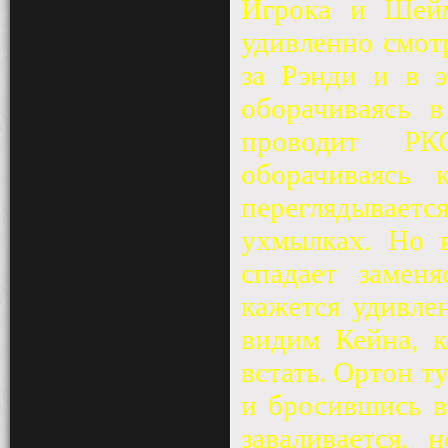
Игрока и Шейм
удивленно смот
за Рэнди и в э
оборачиваясь 
проводит РК
оборачиваясь
переглядываетс
ухмылках. Но 
спадает замен
кажется удивле
видим Кейна, к
встать. Ортон ту
и бросившись в
заваливается, 