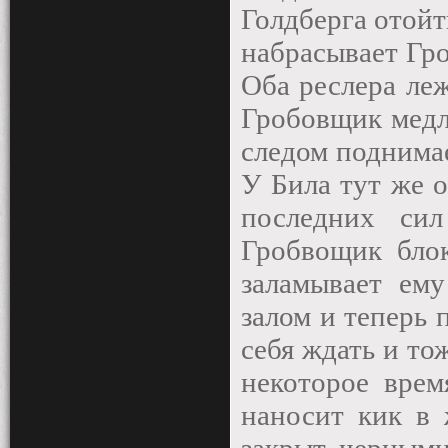
Голдберга отойт
набрасывает Гр
Оба реслера леж
Гробовщик медл
следом поднимае
У Била тут же о
последних си
Гробвощик блок
заламывает ему
залом и теперь 
себя ждать и то
некоторое врем
наносит кик в 