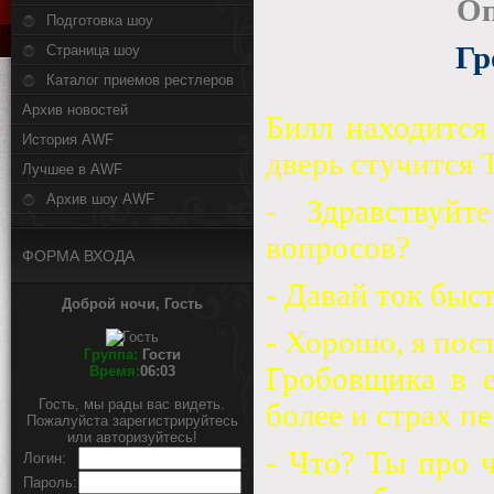
Оп
Подготовка шоу
Гр
Страница шоу
Каталог приемов рестлеров
Архив новостей
Билл находится 
История AWF
дверь стучится 
Лучшее в AWF
Архив шоу AWF
- Здравствуйт
вопросов?
ФОРМА ВХОДА
- Давай ток быст
Доброй ночи, Гость
- Хорошо, я пос
Группа:
Гости
Гробовщика в е
Время:
06:03
Гость, мы рады вас видеть.
более и страх п
Пожалуйста зарегистрируйтесь
или авторизуйтесь!
- Что? Ты про 
Логин:
Пароль: