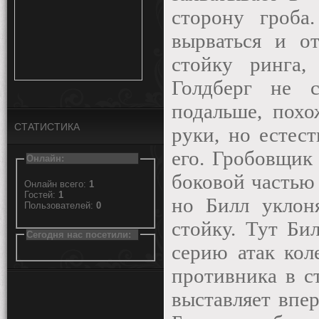
сторону гроба
вырваться и о
стойку ринга,
Голдберг не с
подальше, похо
СТАТИСТИКА
руки, но естес
его. Гробовщик 
Онлайн:
боковой частью 
Онлайн всего:
1
Гостей:
1
но Билл уклон
Пользователей:
0
стойку. Тут Би
Сегодня нас посетили:
серию атак кол
противника в с
выставляет впе