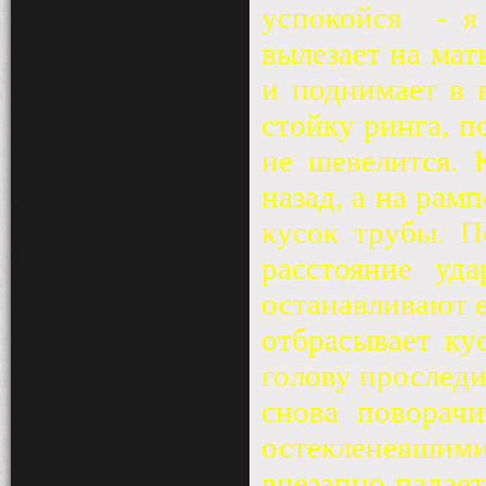
успокойся
- я
вылезает на мат
и поднимает в 
стойку ринга, п
не шевелится. 
назад, а на рам
кусок трубы. П
расстояние уд
останавливают е
отбрасывает ку
голову проследи
снова поворачи
остекленевшими
внезапно падает