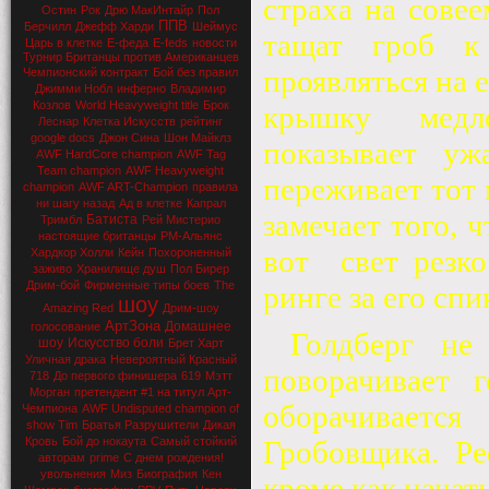
страха на сове
Остин
Рок
Дрю МакИнтайр
Пол
ППВ
Берчилл
Джефф Харди
Шеймус
тащат гроб к
Царь в клетке
Е-феда
E-feds
новости
Турнир Британцы против Американцев
проявляться на е
Чемпионский контракт
Бой без правил
Джимми Нобл
инферно
Владимир
Козлов
World Heavyweight title
Брок
крышку медле
Леснар
Клетка Искусств
рейтинг
google docs
Джон Сина
Шон Майклз
показывает уж
AWF HardCore champion
AWF Tag
Team champion
AWF Heavyweight
переживает тот 
champion
AWF ART-Champion
правила
ни шагу назад
Ад в клетке
Капрал
замечает того, 
Батиста
Тримбл
Рей Мистерио
настоящие британцы
РМ-Альянс
вот
свет резк
Хардкор Холли
Кейн
Похороненный
заживо
Хранилище душ
Пол Бирер
Дрим-бой
Фирменные типы боев
The
ринге за его сп
шоу
Amazing Red
Дрим-шоу
АртЗона
Домашнее
голосование
Голдберг не
шоу
Искусство боли
Брет Харт
Уличная драка
Невероятный Красный
поворачивает 
718
До первого финишера
619
Мэтт
Морган
претендент #1 на титул Арт-
оборачивается
Чемпиона
AWF Undisputed champion of
show Tim
Братья Разрушители
Дикая
Кровь
Бой до нокаута
Самый стойкий
Гробовщика. Ре
авторам
prime
С днем рождения!
увольнения
Миз
Биография
Кен
кроме как начать