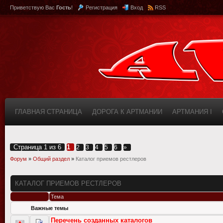
Приветствую Вас
Гость
!
Регистрация
Вход
RSS
ГЛАВНАЯ СТРАНИЦА
ДОРОГА К АРТМАНИИ
АРТМАНИЯ I
КАБИНЕТ
FAQ (ВОПРОС/ОТВЕТ)
ИНФОРМАЦИЯ О САЙТЕ
Страница
1
из
6
1
2
3
4
5
6
»
Форум
»
Общий раздел
»
Каталог приемов рестлеров
КАТАЛОГ ПРИЕМОВ РЕСТЛЕРОВ
Тема
Важные темы
Перечень созданных каталогов