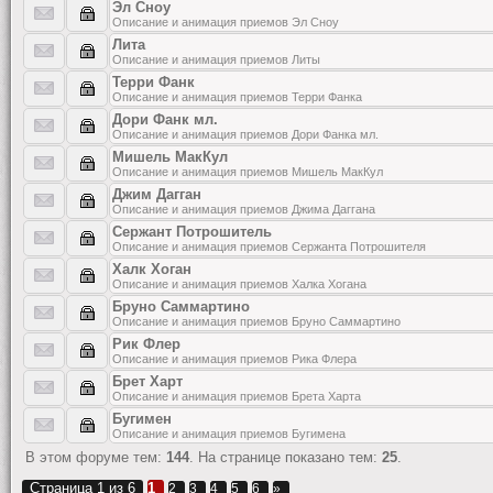
Эл Сноу
Описание и анимация приемов Эл Сноу
Лита
Описание и анимация приемов Литы
Терри Фанк
Описание и анимация приемов Терри Фанка
Дори Фанк мл.
Описание и анимация приемов Дори Фанка мл.
Мишель МакКул
Описание и анимация приемов Мишель МакКул
Джим Дагган
Описание и анимация приемов Джима Даггана
Сержант Потрошитель
Описание и анимация приемов Сержанта Потрошителя
Халк Хоган
Описание и анимация приемов Халка Хогана
Бруно Саммартино
Описание и анимация приемов Бруно Саммартино
Рик Флер
Описание и анимация приемов Рика Флера
Брет Харт
Описание и анимация приемов Брета Харта
Бугимен
Описание и анимация приемов Бугимена
В этом форуме тем:
144
. На странице показано тем:
25
.
Страница
1
из
6
1
2
3
4
5
6
»