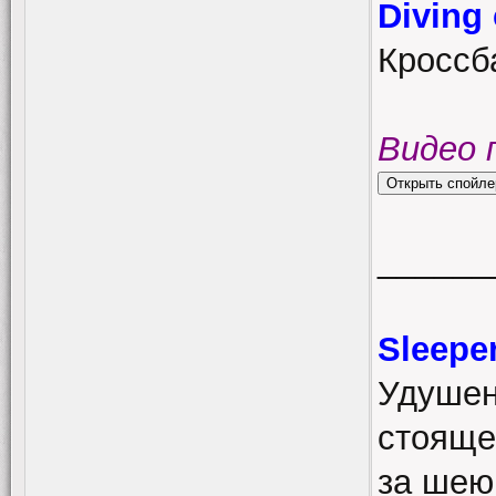
Diving
Кроссба
Видео 
______
Sleepe
Удушен
стояще
за шею,