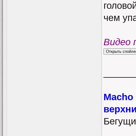
голово
чем упа
Видео 
______
Macho 
верхни
Бегущи