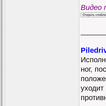
Видео 
______
Piledri
Исполн
ног, по
положен
уходит
противн