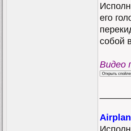
Исполн
его гол
переки
собой 
Видео 
______
Airpla
Исполн