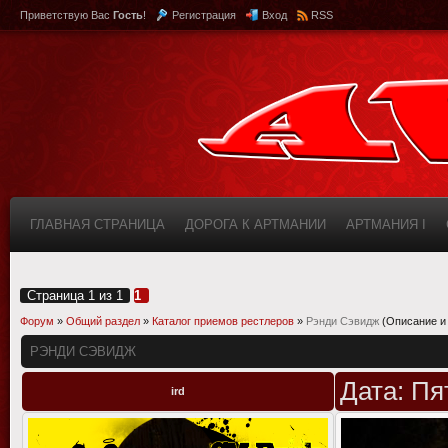
Приветствую Вас
Гость
!
Регистрация
Вход
RSS
ГЛАВНАЯ СТРАНИЦА
ДОРОГА К АРТМАНИИ
АРТМАНИЯ I
КАБИНЕТ
FAQ (ВОПРОС/ОТВЕТ)
ИНФОРМАЦИЯ О САЙТЕ
Страница
1
из
1
1
Форум
»
Общий раздел
»
Каталог приемов рестлеров
»
Рэнди Сэвидж
(Описание и
РЭНДИ СЭВИДЖ
Дата: Пя
ird