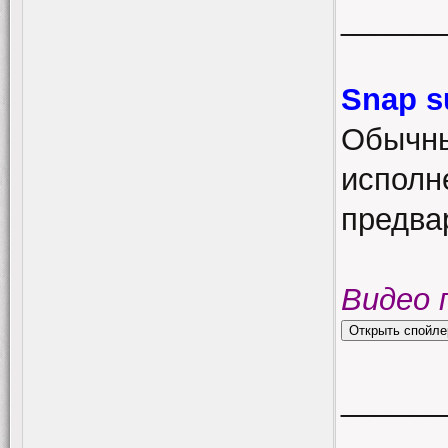
______
Snap s
Обычны
исполн
предва
Видео 
______