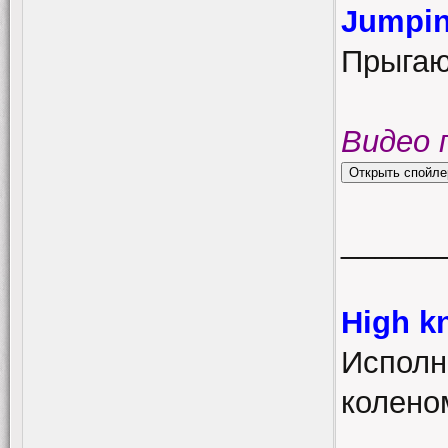
Jumpin
Прыгаю
Видео 
______
High k
Исполн
коленом