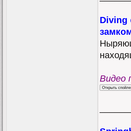
Diving
замком
Ныряющ
находя
Видео 
______