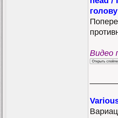
head /
голову
Попере
против
Видео 
______
Variou
Вариац