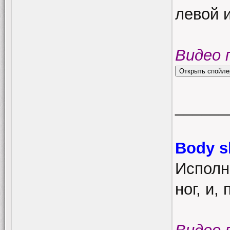
левой 
Видео 
______
Body s
Исполн
ног, и,