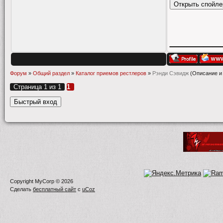
______
Форум
»
Общий раздел
»
Каталог приемов рестлеров
»
Рэнди Сэвидж
(Описание и
Страница
1
из
1
1
Copyright MyCorp © 2026
Сделать
бесплатный сайт
с
uCoz