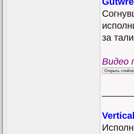
Gutwre
Согнув
исполн
за тал
Видео 
______
Vertic
Исполн