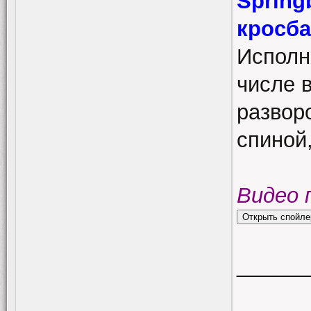
Spring
кросб
Исполн
числе в
развор
спиной
Видео 
______