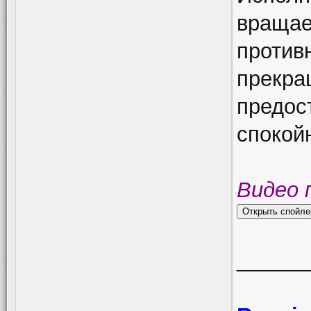
вращае
противн
прекра
предос
спокойн
Видео 
______