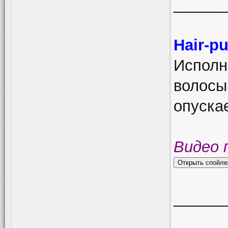
______
Hair-p
Исполн
волосы
опускае
Видео 
______