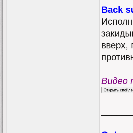
Back s
Исполн
закиды
вверх, 
противн
Видео 
______