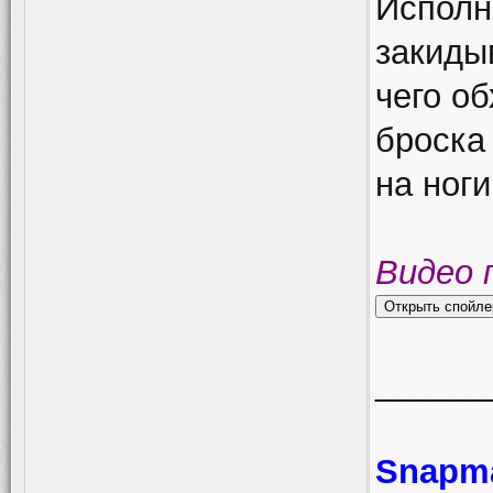
Исполн
закиды
чего об
броска 
на ноги
Видео 
______
Snapma