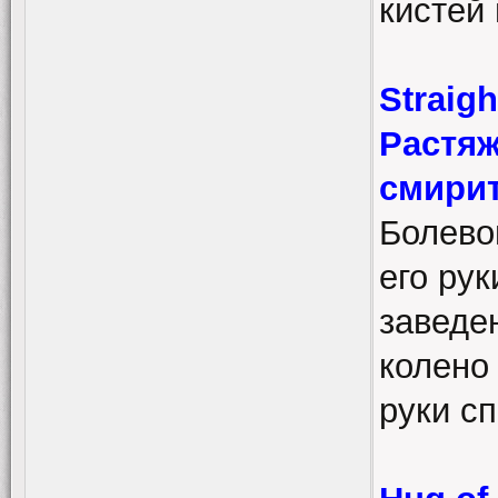
кистей 
Straigh
Растяж
смири
Болево
его рук
заведе
колено 
руки сп