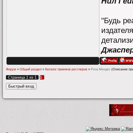
Нил Гей
"Будь ре
издателя
детализи
Джаспе
Форум
»
Общий раздел
»
Каталог приемов рестлеров
»
Роза Мендес
(Описание пр
Страница
1
из
1
1