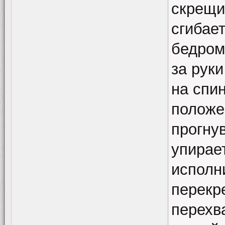
скрещи
сгибает
бедром
за рук
на спин
положе
прогну
упирае
исполн
перекр
перехв