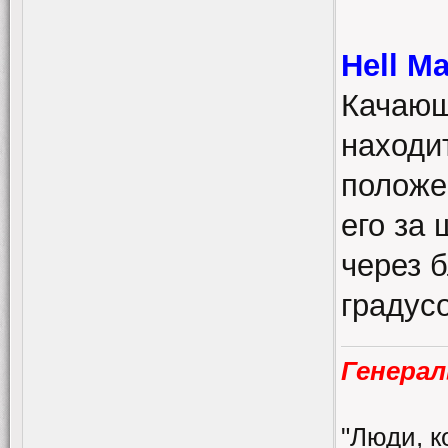
Hell M
Качающ
находи
положе
его за
через 
градусо
Генерал
"Люди, к