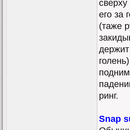
сверху
его за 
(таже р
закиды
держит
голень
подним
падени
ринг.
Snap s