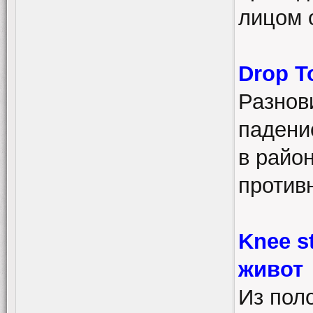
лицом 
Drop T
Разнов
падени
в райо
противн
Knee s
живот
Из пол