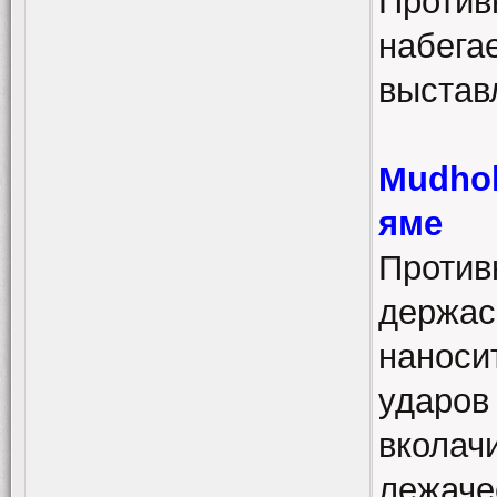
Противн
набегае
выстав
Mudhol
яме
Противн
держас
наноси
ударов
вколачи
лежаче