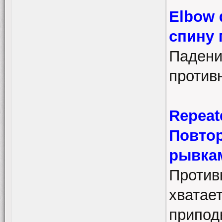
Elbow 
спину 
Падени
против
Repeate
Повто
рывка
Против
хватае
припод