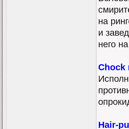
смирит
на ринг
и заве
него на
Chock 
Исполн
противн
опрокид
Hair-p