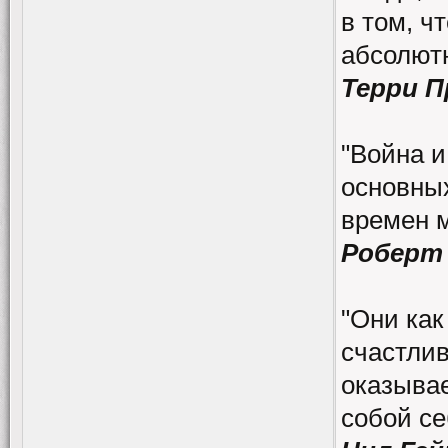
в том, ч
абсолютн
Терри 
"Война и
основных
времен 
Роберт
"Они как
счастлив
оказывае
собой се