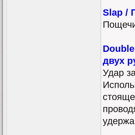
Slap /
Пощеч
Double
двух р
Удар за
Исполь
стояще
провод
удержа