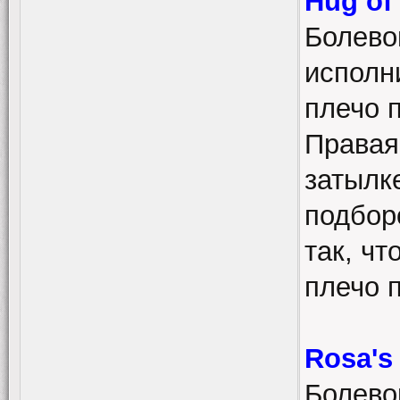
Hug of
Болево
исполни
плечо 
Правая
затылке
подбор
так, ч
плечо 
Rosa's
Болево