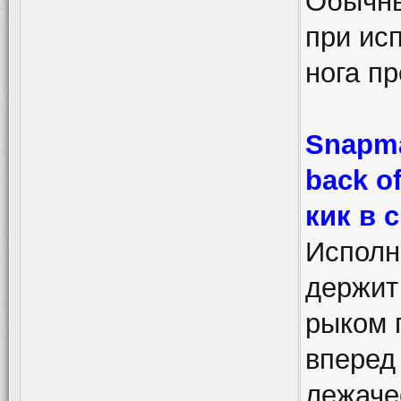
Обычны
при ис
нога пр
Snapmar
back o
кик в 
Исполн
держит 
рыком 
вперед
лежаче