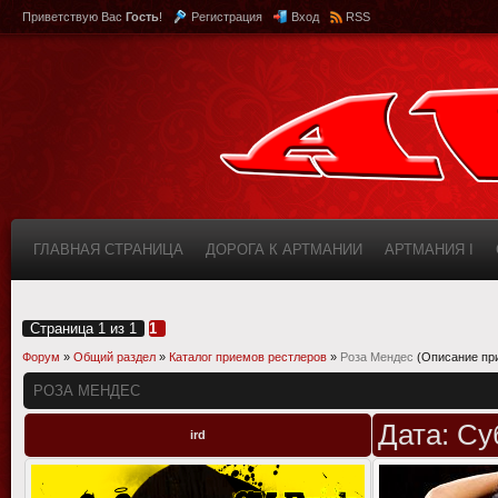
Приветствую Вас
Гость
!
Регистрация
Вход
RSS
ГЛАВНАЯ СТРАНИЦА
ДОРОГА К АРТМАНИИ
АРТМАНИЯ I
КАБИНЕТ
FAQ (ВОПРОС/ОТВЕТ)
ИНФОРМАЦИЯ О САЙТЕ
Страница
1
из
1
1
Форум
»
Общий раздел
»
Каталог приемов рестлеров
»
Роза Мендес
(Описание пр
РОЗА МЕНДЕС
Дата: Су
ird