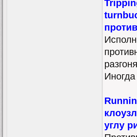
Trippin
turnbu
против
Исполн
против
разгоня
Иногда
Runnin
клоузл
углу р