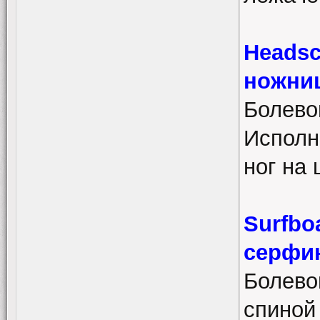
Headsc
ножни
Болево
Исполн
ног на 
Surfbo
серфин
Болево
спиной