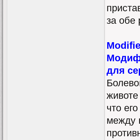
пристав
за обе 
Modifie
Модиф
для се
Болево
животе 
что его
между 
противн