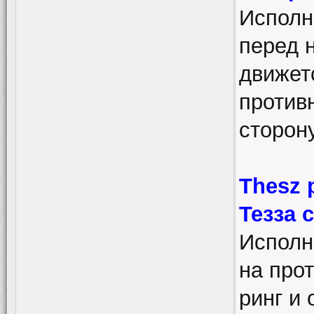
Исполн
перед 
движет
противн
сторону
Thesz p
Тезза 
Исполн
на про
ринг и 