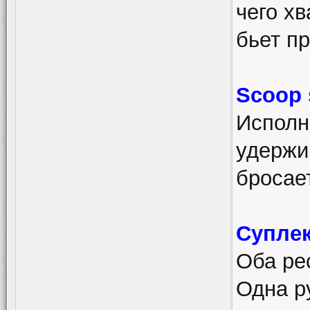
чего хв
бьет пр
Scoop 
Исполн
удержи
бросае
Суплек
Оба рес
Одна р