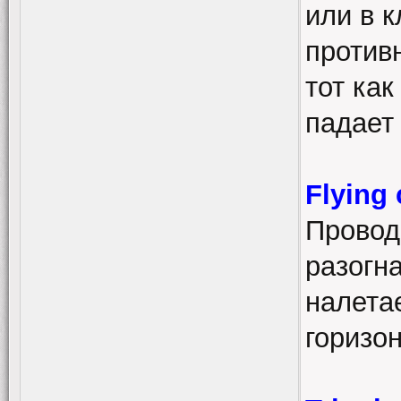
или в 
против
тот ка
падает 
Flying
Провод
разогн
налетае
горизо