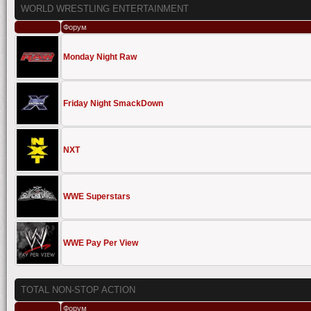
WORLD WRESTLING ENTERTAINMENT
Форум
Monday Night Raw
Friday Night SmackDown
NXT
WWE Superstars
WWE Pay Per View
TOTAL NON-STOP ACTION
Форум