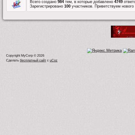
Всего создано
984
тем, в которые добавлено
4749
ответ
Зарегистрировано
100
участников. Приветствуем нового
Copyright MyCorp © 2026
Сделать
бесплатный сайт
с
uCoz