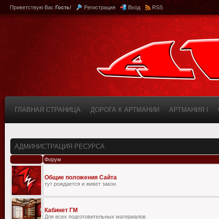
Приветствую Вас
Гость
!
Регистрация
Вход
RSS
ГЛАВНАЯ СТРАНИЦА
ДОРОГА К АРТМАНИИ
АРТМАНИЯ I
КАБИНЕТ
FAQ (ВОПРОС/ОТВЕТ)
ИНФОРМАЦИЯ О САЙТЕ
АДМИНИСТРАЦИЯ РЕСУРСА
Форум
Общие положения Сайта
тут рождается и живет закон.
Кабинет ГМ
Для всех подготовительных материалов.