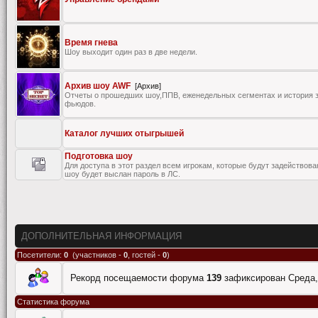
Время гнева
Шоу выходит один раз в две недели.
Архив шоу AWF
[Архив]
Отчеты о прошедших шоу,ППВ, еженедельных сегментах и история 
фьюдов.
Каталог лучших отыгрышей
Подготовка шоу
Для доступа в этот раздел всем игрокам, которые будут задействов
шоу будет выслан пароль в ЛС.
ДОПОЛНИТЕЛЬНАЯ ИНФОРМАЦИЯ
Посетители:
0
(участников -
0
, гостей -
0
)
Рекорд посещаемости форума
139
зафиксирован Среда, 
Статистика форума