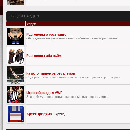
ОБЩИЙ РАЗДЕЛ
Форум
Разговоры о рестлинге
Обсуждение текущих новостей и событий из мира рестлинга
Разговоры обо всём
Каталог приемов рестлеров
Содержит описания и анимацию основных приемов рестлеров
Игровой раздел AWF
Здесь будут проводиться различные викторины и игры.
Архив форума.
[Архив]