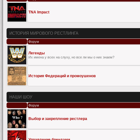
TNA Impact
ИСТОРИЯ МИРОВОГО РЕСТЛИНГА
Форум
Легенды
Их имена у всех на слуху, но все ли мы о них знаем?
История Федераций и промоушенов
НАШИ ШОУ
Форум
Выбор и закрепление рестлера
Управление брендами