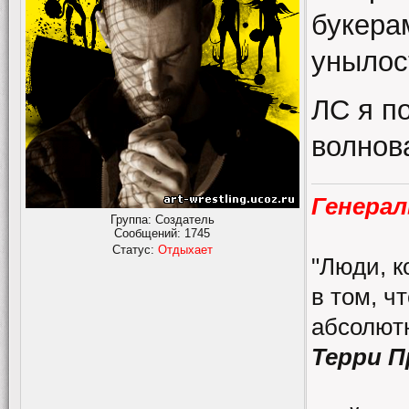
букера
унылос
ЛС я по
волнов
Генерал
Группа: Создатель
Сообщений:
1745
Статус:
Отдыхает
"Люди, к
в том, ч
абсолютн
Терри 