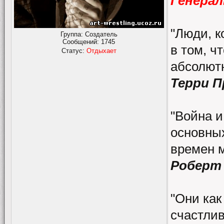
Генерал
"Люди, к
Группа: Создатель
Сообщений:
1745
в том, ч
Статус:
Отдыхает
абсолютн
Терри 
"Война и
основных
времен 
Роберт
"Они как
счастлив