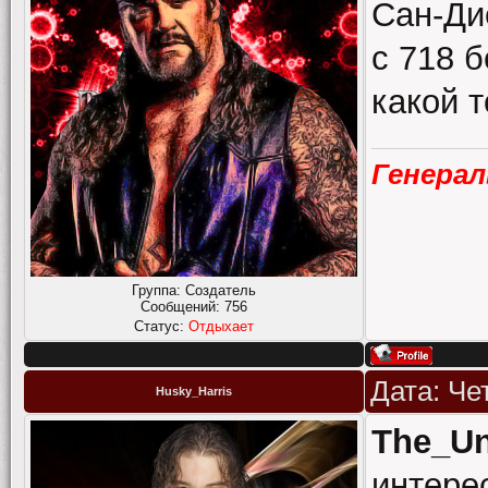
Сан-Ди
с 718 б
какой 
Генера
Группа: Создатель
Сообщений:
756
Статус:
Отдыхает
Дата: Че
Husky_Harris
The_Un
интере