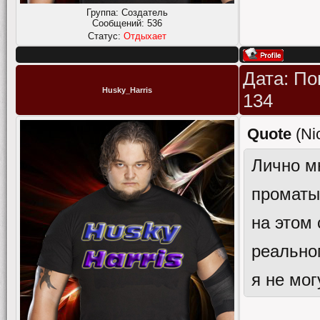
Группа: Создатель
Сообщений:
536
Статус:
Отдыхает
Дата: По
Husky_Harris
134
Quote
(
Ni
Лично м
проматы
на этом 
реально
я не мог
рестлинг