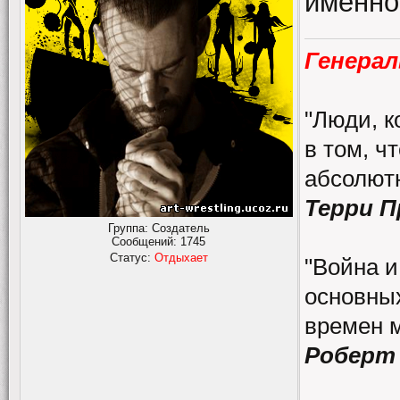
именно
Генерал
"Люди, к
в том, ч
абсолютн
Терри 
Группа: Создатель
Сообщений:
1745
Статус:
Отдыхает
"Война и
основных
времен 
Роберт