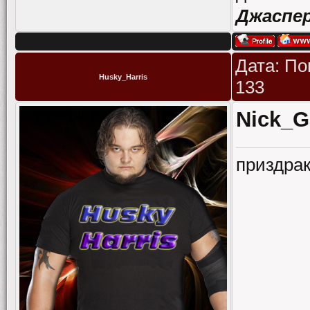
Джаспе
Дата: По
Husky_Harris
133
Nick_G
приздрак