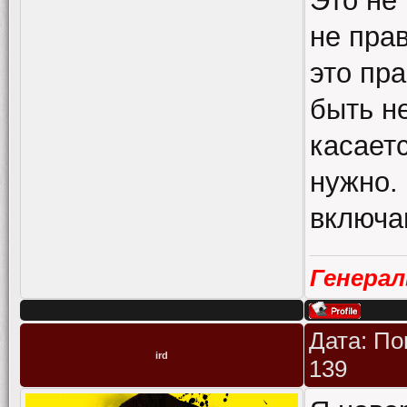
Это не
не пра
это пр
быть не
касаетс
нужно.
включа
Генера
Дата: По
ird
139