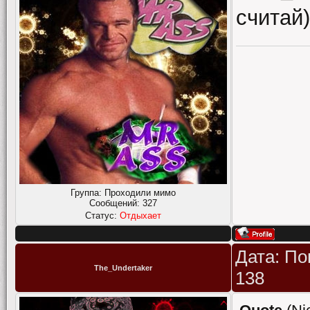
считай)
Группа: Проходили мимо
Сообщений:
327
Статус:
Отдыхает
Дата: По
The_Undertaker
138