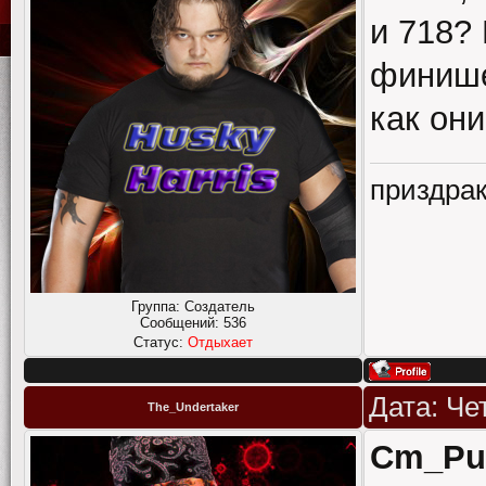
и 718? 
финише
как он
приздрак
Группа: Создатель
Сообщений:
536
Статус:
Отдыхает
Дата: Че
The_Undertaker
Cm_Pu