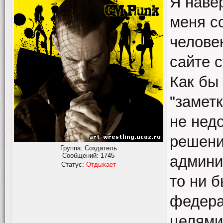
Я наве
меня с
челове
сайте 
Как бы 
"заметк
не нед
решени
Группа: Создатель
Сообщений:
1745
админи
Статус:
Отдыхает
то ни 
федера
целями