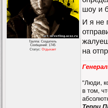
шоу и 
И я не
отправ
жалуеш
Группа: Создатель
Сообщений:
1745
на отпр
Статус:
Отдыхает
Генерал
"Люди, к
в том, ч
абсолютн
Терри 