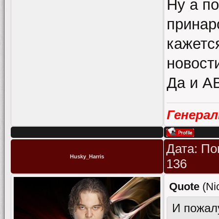
Ну а по
принар
кажется
новост
Да и А
Генера
Дата: По
Husky_Harris
136
Quote
(
Ni
И пожалу