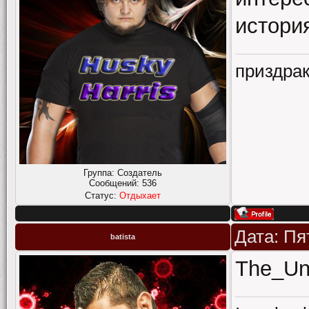
истори
приздрак
Группа: Создатель
Сообщений:
536
Статус:
Отдыхает
Дата: Пя
batista
The_Und