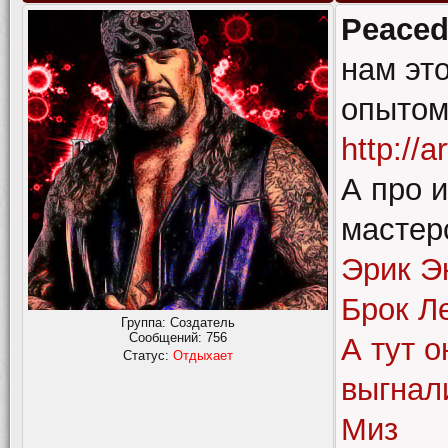
Peaced
нам эт
опытом
http://a
А про 
мастер
Эрик Э
Брок Л
Группа: Создатель
Сообщений:
756
А тут о
Статус:
Отдыхает
выгнал
Миз