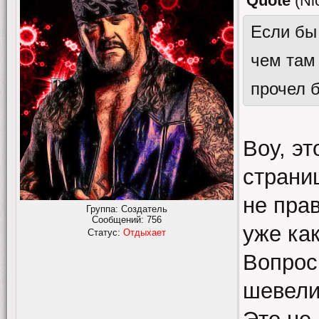
Quote
(
Ni
Если бы
чем там
прочел б
Воу, эт
страни
не прав
Группа: Создатель
Сообщений:
756
уже как
Статус:
Отдыхает
Вопрос
шевели