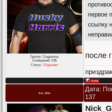
противос
первое п
ссылку н
неправи
после 
Группа: Создатель
Сообщений:
536
Статус:
Отдыхает
приздрак
Дата: По
Ass_Man
137
Nick_G