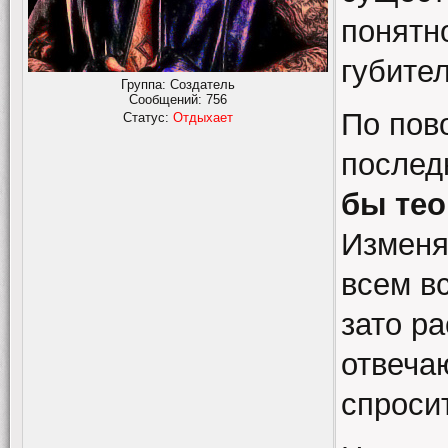
понятн
губите
Группа: Создатель
Сообщений:
756
По пов
Статус:
Отдыхает
послед
бы тео
Изменят
всем вс
зато ра
отвеча
спросит