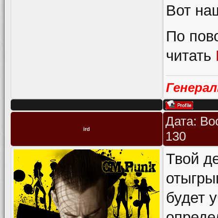
Вот на
По пов
читать
Генера
Дата: Во
ird
130
Твой де
отыгры
будет у
опреде