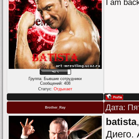
I am back
Группа: Бывшие сотрудники
Сообщений:
408
Статус:
Отдыхает
Дата: Пя
Brother_Ray
batista
Диего. 