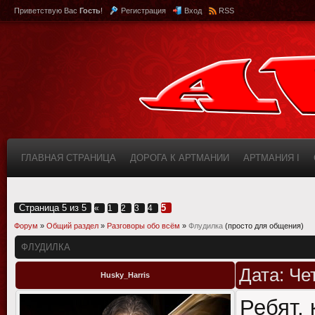
Приветствую Вас
Гость
!
Регистрация
Вход
RSS
ГЛАВНАЯ СТРАНИЦА
ДОРОГА К АРТМАНИИ
АРТМАНИЯ I
КАБИНЕТ
FAQ (ВОПРОС/ОТВЕТ)
ИНФОРМАЦИЯ О САЙТЕ
Страница
5
из
5
5
«
1
2
3
4
Форум
»
Общий раздел
»
Разговоры обо всём
»
Флудилка
(просто для общения)
ФЛУДИЛКА
Дата: Че
Husky_Harris
Ребят, 