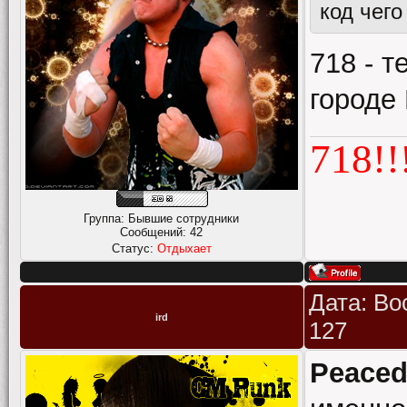
код чег
718 - 
городе
718!!
Группа: Бывшие сотрудники
Сообщений:
42
Статус:
Отдыхает
Дата: Во
ird
127
Peaced