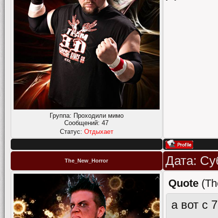
Группа: Проходили мимо
Сообщений:
47
Статус:
Отдыхает
Дата: Су
The_New_Horror
Quote
(
Th
а вот с 