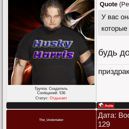
Quote
(
Pe
У вас он
которые 
будь д
приздрак
Группа: Создатель
Сообщений:
536
Статус:
Отдыхает
Дата: Во
The_Undertaker
129