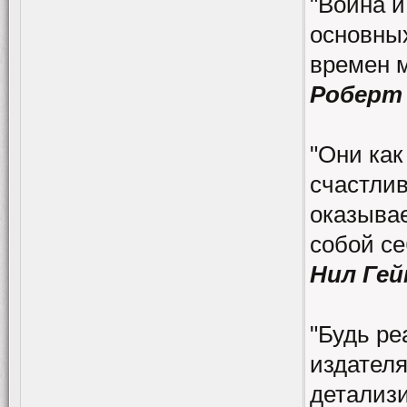
"Война и
основных
времен 
Роберт
"Они как
счастлив
оказывае
собой се
Нил Гей
"Будь ре
издателя
детализи