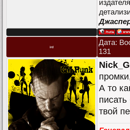
издателя
детализи
Джаспе
Дата: Во
ird
131
Nick_G
промки
А то к
писать 
твой п