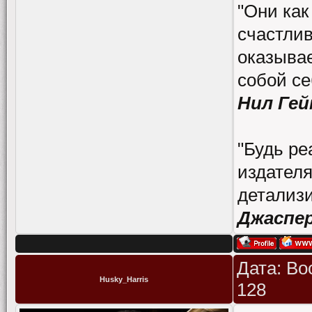
"Они как
счастлив
оказывае
собой се
Нил Гей
"Будь ре
издателя
детализи
Джаспе
Дата: Во
Husky_Harris
128