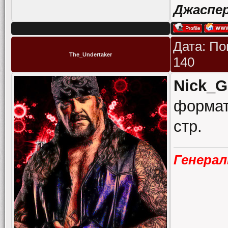
Джаспе
Дата: По
The_Undertaker
140
Nick_G
формат
стр.
Генера