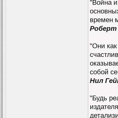
"Война и
основных
времен 
Роберт
"Они как
счастлив
оказывае
собой се
Нил Гей
"Будь ре
издателя
детализи