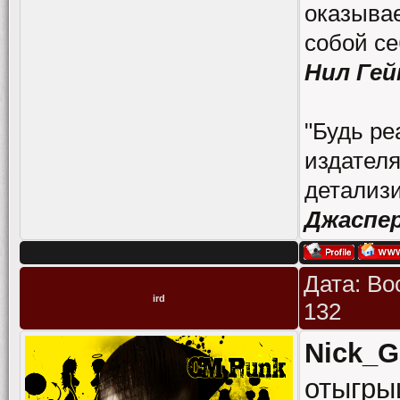
оказывае
собой се
Нил Гей
"Будь ре
издателя
детализи
Джаспе
Дата: Во
ird
132
Nick_G
отыгры