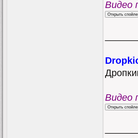
Видео 
______
Dropki
Дропки
Видео 
______