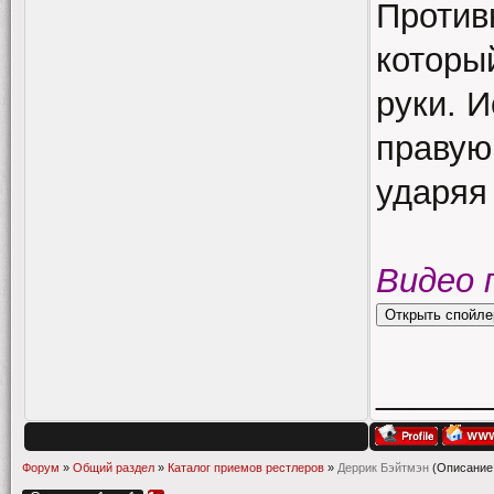
Против
которы
руки. 
правую 
ударяя
Видео 
______
Форум
»
Общий раздел
»
Каталог приемов рестлеров
»
Деррик Бэйтмэн
(Описание