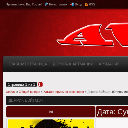
Приветствую Вас
Гость
!
Регистрация
Вход
RSS
ГЛАВНАЯ СТРАНИЦА
ДОРОГА К АРТМАНИИ
АРТМАНИЯ I
КАБИНЕТ
FAQ (ВОПРОС/ОТВЕТ)
ИНФОРМАЦИЯ О САЙТЕ
Страница
1
из
1
1
Форум
»
Общий раздел
»
Каталог приемов рестлеров
»
Деррик Бэйтмэн
(Описание
ДЕРРИК БЭЙТМЭН
Дата: Су
ird