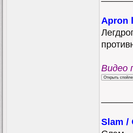
Apron 
Легдроп
против
Видео 
______
Slam /