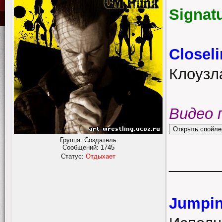
Signat
Closel
Клоузл
Видео 
Группа: Создатель
Сообщений:
1745
Статус:
Отдыхает
______
Jumpin