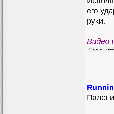
Исполн
его уд
руки.
Видео 
______
Runnin
Падени