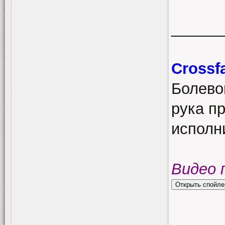
______
Crossf
Болево
рука п
исполн
Видео 
______