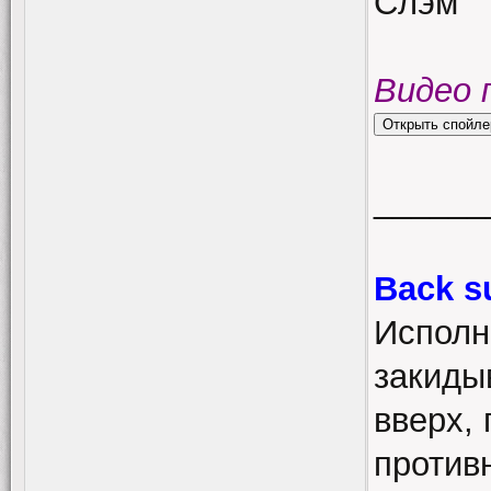
Слэм
Видео 
______
Back s
Исполн
закиды
вверх, 
противн