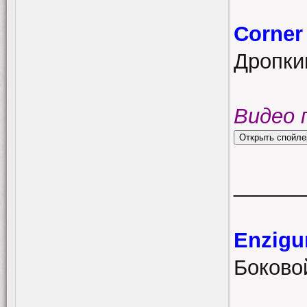
Corner
Дропкик
Видео 
______
Enzigu
Боковой