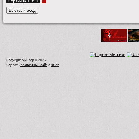
Страница
1
из
1
1
Copyright MyCorp © 2026
Сделать
бесплатный сайт
с
uCoz