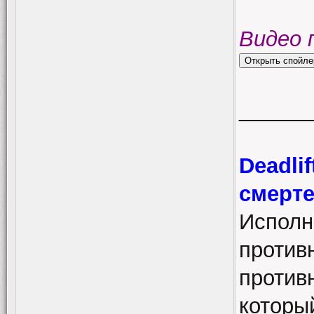
Видео 
______
Deadli
смерт
Исполн
против
против
которы