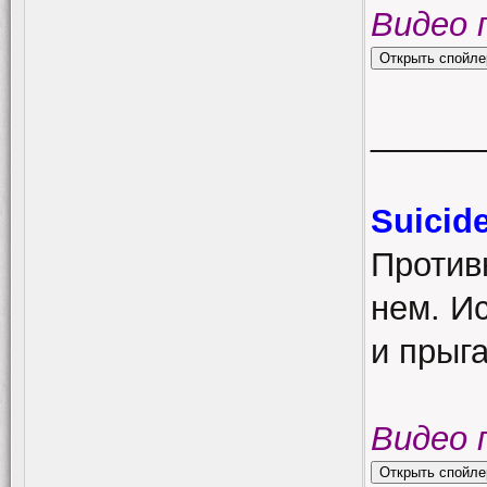
Видео 
______
Suicid
Против
нем. И
и прыг
Видео 