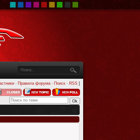
астники
·
Правила форума
·
Поиск
·
RSS
]