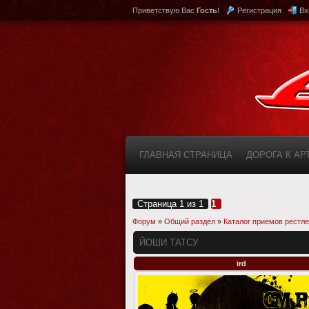
Приветствую Вас
Гость
!
Регистрация
Вх
ГЛАВНАЯ СТРАНИЦА
ДОРОГА К А
КАБИНЕТ
FAQ (ВОПРОС/ОТВЕТ)
Страница
1
из
1
1
Форум
»
Общий раздел
»
Каталог приемов рестл
ЙОШИ ТАТСУ
ird