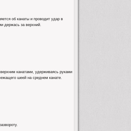
няется об канаты и проводит удар в
и держась за верхний.
 верхним канатами, удерживаясь руками
 лежащего шеей на среднем канате.
развороту.