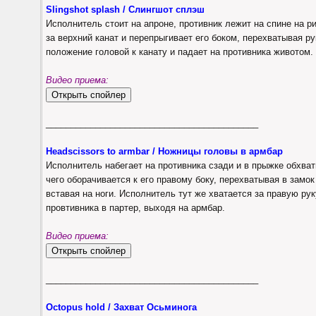
Slingshot splash / Слингшот сплэш
Исполнитель стоит на апроне, противник лежит на спине на р
за верхний канат и перепрыгивает его боком, перехватывая ру
положение головой к канату и падает на противника животом.
Видео приема:
___________________________________________
Headscissors to armbar / Ножницы головы в армбар
Исполнитель набегает на противника сзади и в прыжке обхват
чего оборачивается к его правому боку, перехватывая в замок
вставая на ноги. Исполнитель тут же хватается за правую рук
провтивника в партер, выходя на армбар.
Видео приема:
___________________________________________
Octopus hold / Захват Осьминога