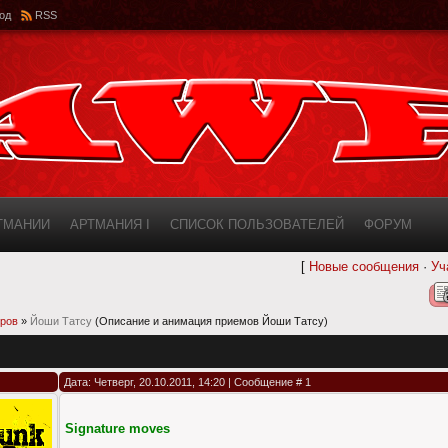
од
RSS
РТМАНИИ
АРТМАНИЯ I
СПИСОК ПОЛЬЗОВАТЕЛЕЙ
ФОРУМ
[
Новые сообщения
·
Уч
ИНФОРМАЦИЯ О САЙТЕ
AWF ROSTER
еров
»
Йоши Татсу
(Описание и анимация приемов Йоши Татсу)
Дата: Четверг, 20.10.2011, 14:20 | Сообщение #
1
Signature moves