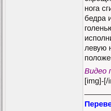
нога сг
бедра 
голенью
исполн
левую 
положе
Видео 
[img]-[/
______
Переве