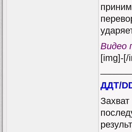
приним
перево
ударяе
Видео 
[img]-[/
______
ДДТ/D
Захват
послед
результ