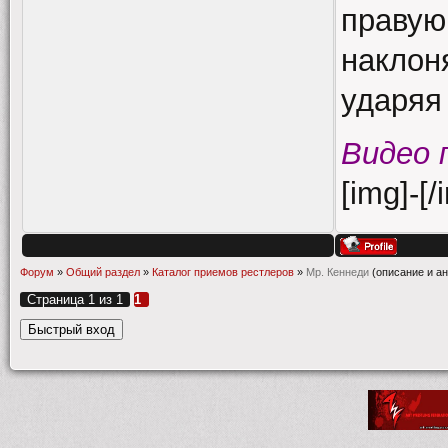
правую
наклон
ударяя
Видео 
[img]-[/
Форум
»
Общий раздел
»
Каталог приемов рестлеров
»
Мр. Кеннеди
(описание и а
Страница
1
из
1
1