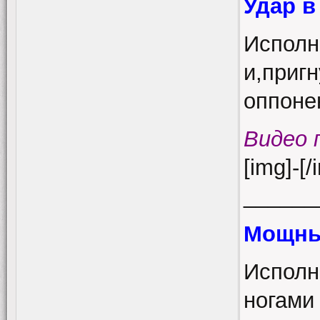
Удар в
Исполн
и,приг
оппоне
Видео 
[img]-[/
______
Мощны
Исполн
ногами 