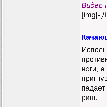
Видео 
[img]-[/
______
Качающ
Исполн
противн
ноги, а
пригну
падает
ринг.