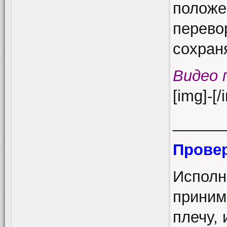
положен
перево
сохраня
Видео 
[img]-[/
______
Провер
Исполн
приним
плечу, 