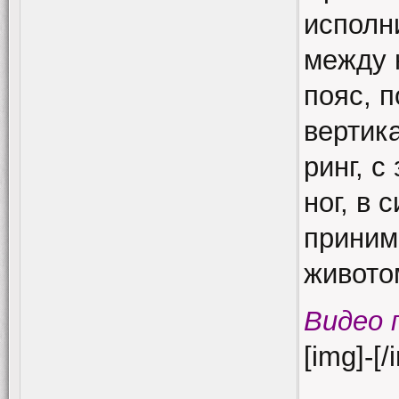
исполн
между 
пояс, 
вертик
ринг, с
ног, в 
приним
животом
Видео 
[img]-[/
______