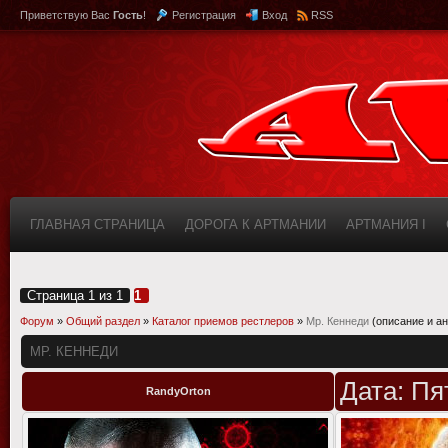
Приветствую Вас
Гость
!
Регистрация
Вход
RSS
ГЛАВНАЯ СТРАНИЦА
ДОРОГА К АРТМАНИИ
АРТМАНИЯ I
КАБИНЕТ
FAQ (ВОПРОС/ОТВЕТ)
ИНФОРМАЦИЯ О САЙТЕ
Страница
1
из
1
1
Форум
»
Общий раздел
»
Каталог приемов рестлеров
»
Мр. Кеннеди
(описание и а
МР. КЕННЕДИ
Дата: Пя
RandyOrton