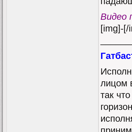
падающ
Видео 
[img]-[/
______
Гатбас
Исполн
лицом в
так чт
горизо
исполн
приним