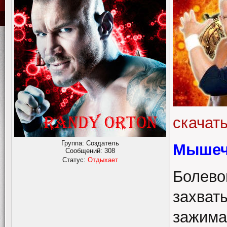
скачат
Группа: Создатель
Мышечн
Сообщений:
308
Статус:
Отдыхает
Болево
захват
зажима