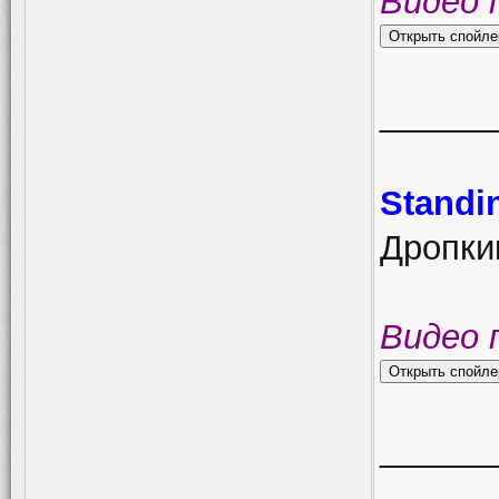
Видео 
______
Standi
Дропки
Видео 
______