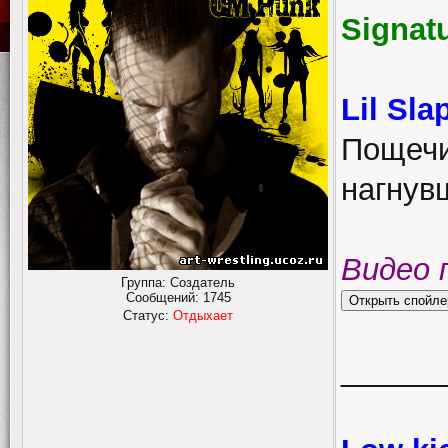
Signat
Lil Sla
Пощечи
нагнув
Видео 
Группа: Создатель
Сообщений:
1745
Статус:
Отдыхает
______