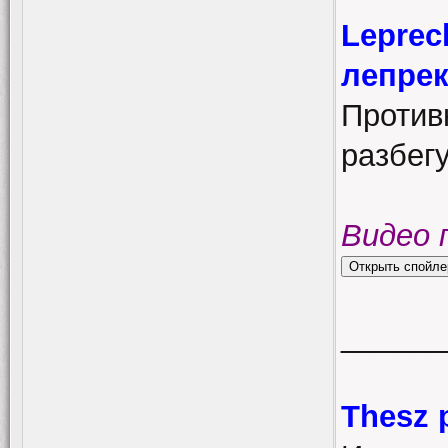
Leprec
лепрек
Противн
разбегу
Видео 
______
Thesz 