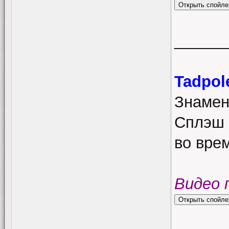
______
Tadpol
Знамен
Сплэш 
во вре
Видео 