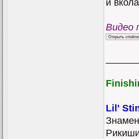
и вкола
Видео 
______
Finish
Lil' St
Знамен
Рикиши.