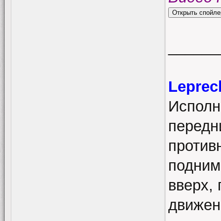
______
Leprec
Исполн
передн
против
подним
вверх, 
движен