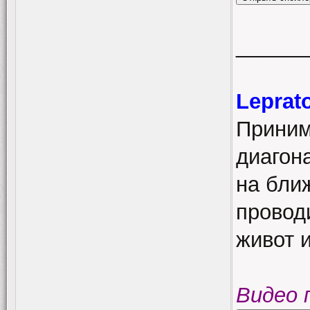
______
Leprat
Приним
диагон
на ближ
провод
живот 
Видео 