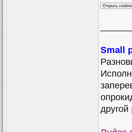
______
Small 
Разнов
Исполн
заперев
опроки
другой 