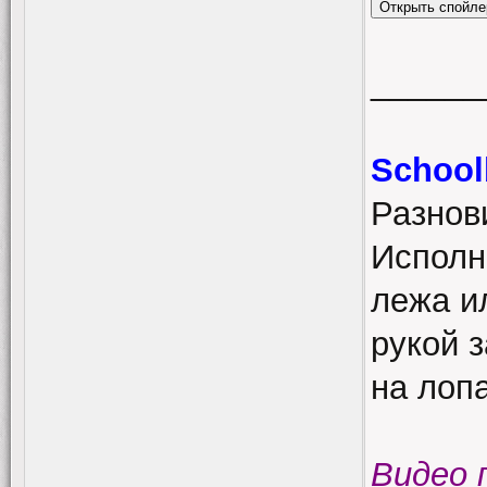
______
School
Разнов
Исполн
лежа и
рукой з
на лопа
Видео 