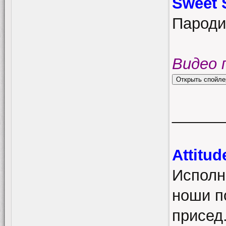
Sweet 
Пароди
Видео 
______
Attitu
Исполн
ноши п
присед