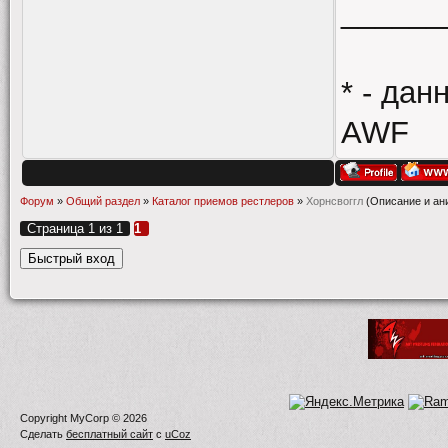
______
* - да
AWF
Форум
»
Общий раздел
»
Каталог приемов рестлеров
»
Хорнсвоггл
(Описание и ан
Страница
1
из
1
1
Copyright MyCorp © 2026
Сделать
бесплатный сайт
с
uCoz