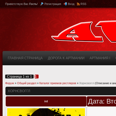
Приветствую Вас
Гость
!
Регистрация
Вход
RSS
ГЛАВНАЯ СТРАНИЦА
ДОРОГА К АРТМАНИИ
АРТМАНИЯ I
КАБИНЕТ
FAQ (ВОПРОС/ОТВЕТ)
ИНФОРМАЦИЯ О САЙТЕ
Страница
1
из
1
1
Форум
»
Общий раздел
»
Каталог приемов рестлеров
»
Хорнсвоггл
(Описание и ан
ХОРНСВОГГЛ
Дата: Вт
ird