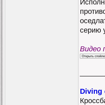
Исполн
противо
оседлат
серию 
Видео 
______
Diving
Кроссба