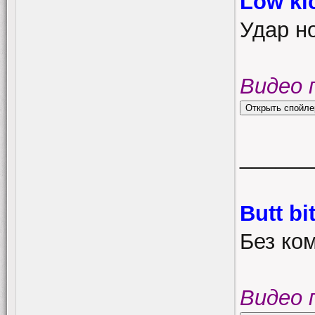
Low ki
Удар но
Видео 
______
Butt bi
Без ко
Видео 