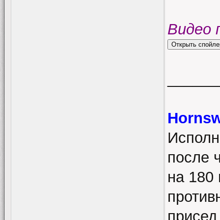
Видео 
______
Hornsw
Исполн
после 
на 180
против
присед