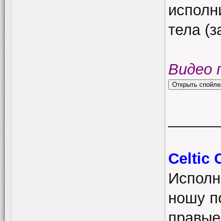
исполн
тела (з
Видео 
______
Celtic 
Исполн
ношу п
правые 