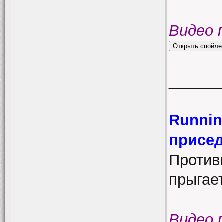
Видео 
______
Runnin
присе
Против
прыгает
Видео 