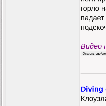
горло 
падает 
подскоч
Видео 
______
Diving
Клоузла