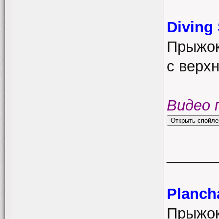
Diving
Прыжок
с верхн
Видео 
______
Planch
Прыжок