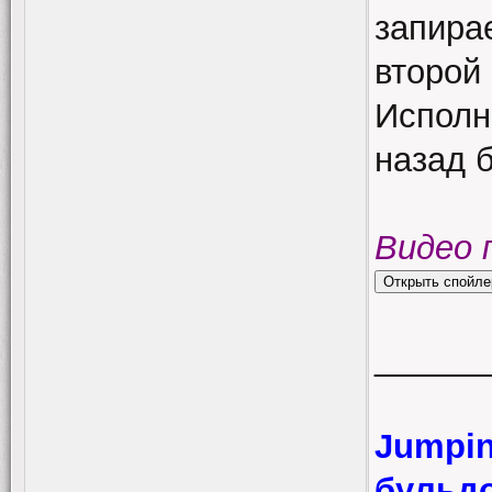
запирае
второй 
Исполн
назад 
Видео 
______
Jumpin
бульд