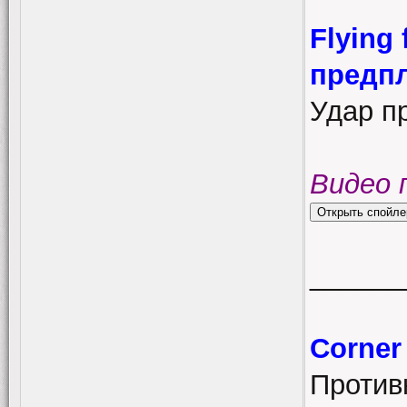
Flying
предп
Удар п
Видео 
______
Corner
Противн