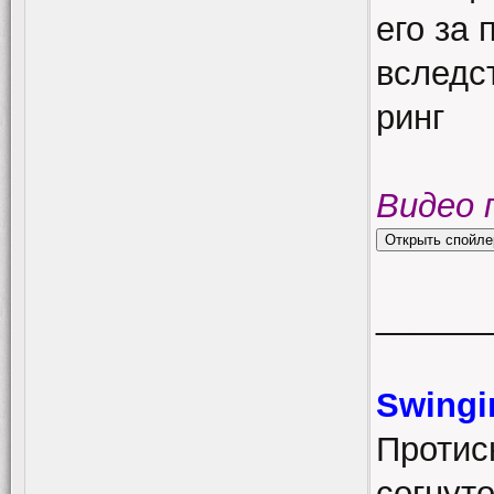
его за 
вследс
ринг
Видео 
______
Swingi
Протис
согнут