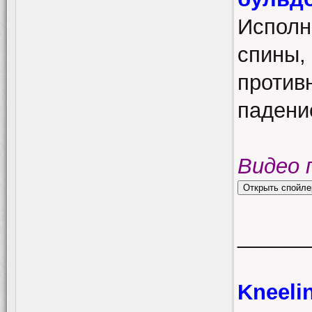
Исполн
спины,
противн
падение
Видео 
______
Kneeli