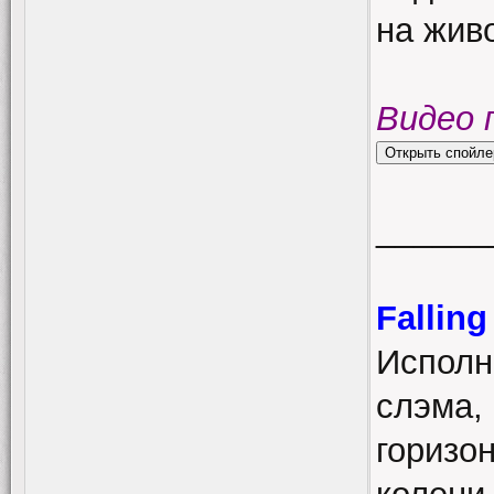
на жив
Видео 
______
Fallin
Исполн
слэма,
горизо