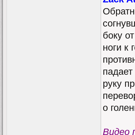
Обратн
согнув
боку от
ноги к 
против
падает
руку пр
перево
о голен
Видео 