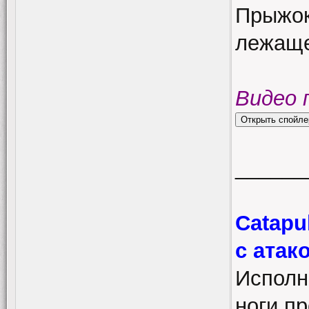
Прыжок
лежаще
Видео 
______
Catapul
с атак
Исполн
ноги пр