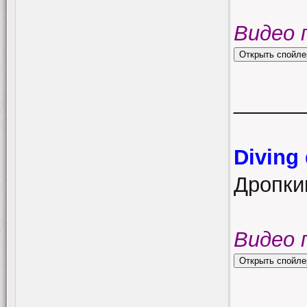
Видео 
______
Diving
Дропкик
Видео 