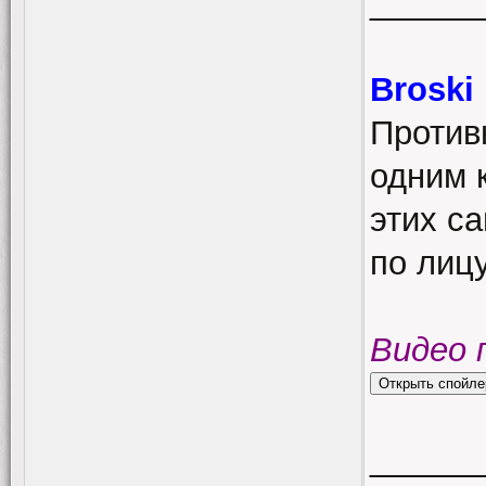
______
Broski
Противн
одним 
этих с
по лиц
Видео 
______