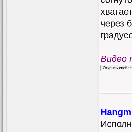
хватае
через 
градусо
Видео 
______
Hangma
Исполн