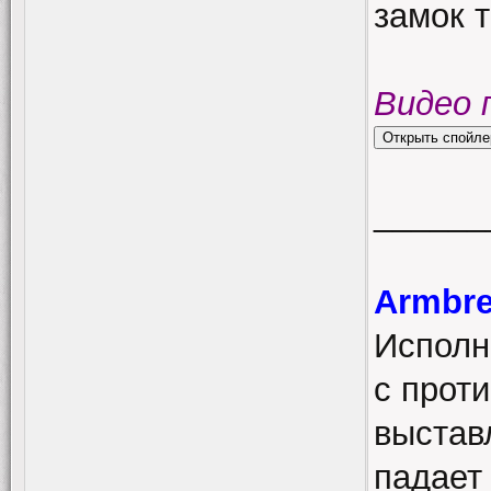
замок 
Видео 
______
Armbre
Исполн
с прот
выстав
падает 