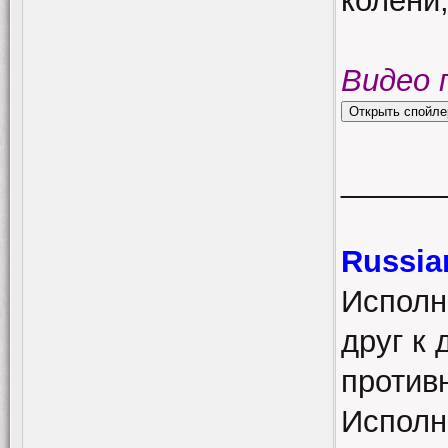
колени,
Видео 
______
Russia
Исполн
друг к 
противн
Исполн