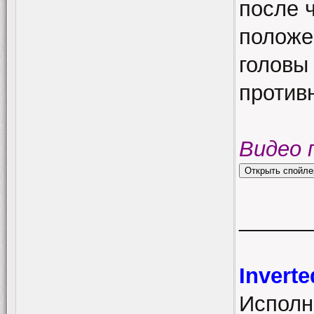
после 
положе
головы
противн
Видео 
______
Invert
Исполн