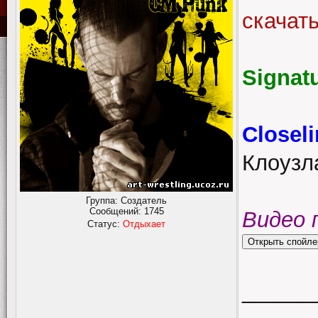
скачат
Signat
Closel
Клоузл
Группа: Создатель
Сообщений:
1745
Видео 
Статус:
Отдыхает
______