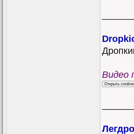
______
Dropki
Дропки
Видео 
______
Легдро