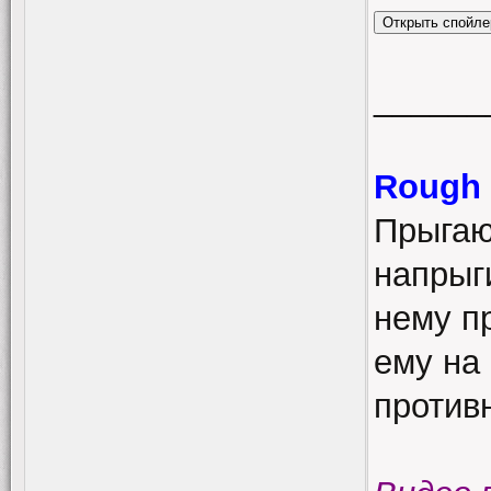
______
Rough 
Прыгаю
напрыг
нему пр
ему на 
противн