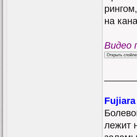
рингом,
на кан
Видео 
______
Fujiar
Болево
лежит 