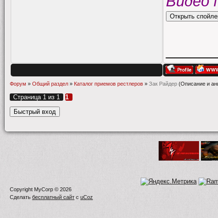
Видео 
______
Форум
»
Общий раздел
»
Каталог приемов рестлеров
»
Зак Райдер
(Описание и ан
Страница
1
из
1
1
Copyright MyCorp © 2026
Сделать
бесплатный сайт
с
uCoz