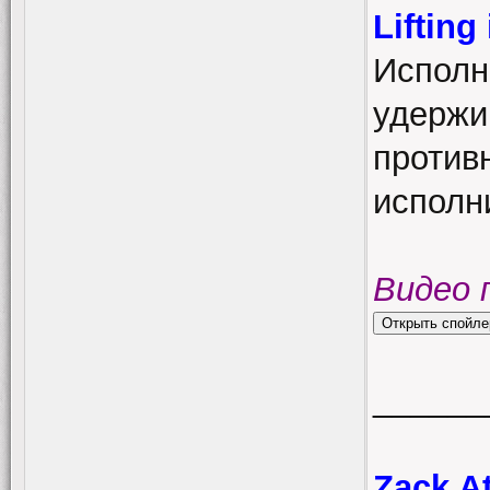
Liftin
Исполн
удержи
против
исполни
Видео 
______
Zack At