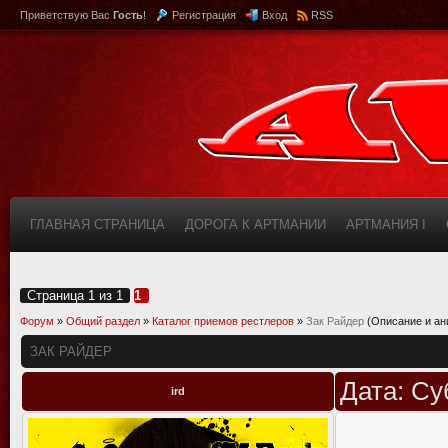
Приветствую Вас
Гость
!
Регистрация
Вход
RSS
ГЛАВНАЯ СТРАНИЦА
ДОРОГА К АРТМАНИИ
АРТМАНИЯ I
КАБИНЕТ
FAQ (ВОПРОС/ОТВЕТ)
ИНФОРМАЦИЯ О САЙТЕ
Страница
1
из
1
1
Форум
»
Общий раздел
»
Каталог приемов рестлеров
»
Зак Райдер
(Описание и ан
ЗАК РАЙДЕР
Дата: Су
ird