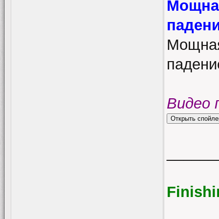
Мощная
падени
Мощная
падени
Видео 
______
Finish