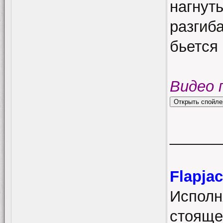
нагнуть
разгиба
бьется 
Видео 
______
Flapja
Исполн
стояще