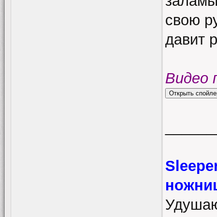
заламы
свою ру
давит 
Видео 
______
Sleepe
ножни
Удушаю