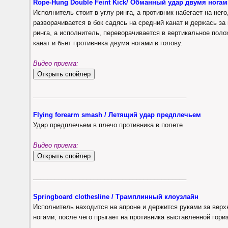
Rope-Hung Double Feint Kick/ Обманный удар двумя нога
Исполнитель стоит в углу ринга, а противник набегает на нег
разворачивается в бок садясь на средний канат и держась за 
ринга, а исполнитель, переворачивается в вертикальное поло
канат и бьет противника двумя ногами в голову.
Видео приема:
___________________________________________
Flying forearm smash / Летящий удар предплечьем
Удар предплечьем в плечо противника в полете
Видео приема:
___________________________________________
Springboard clothesline / Трамплинный клоузлайн
Исполнитель находится на апроне и держится руками за верхн
ногами, после чего прыгает на противника выставленной гори