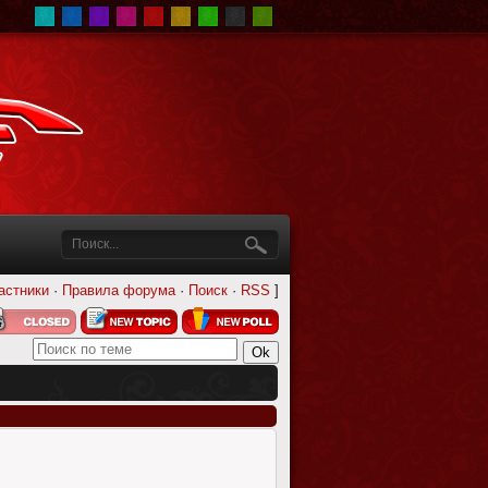
астники
·
Правила форума
·
Поиск
·
RSS
]