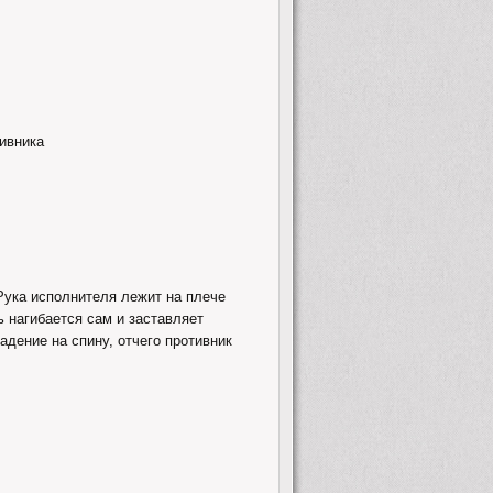
ивника
 Рука исполнителя лежит на плече
ь нагибается сам и заставляет
падение на спину, отчего противник