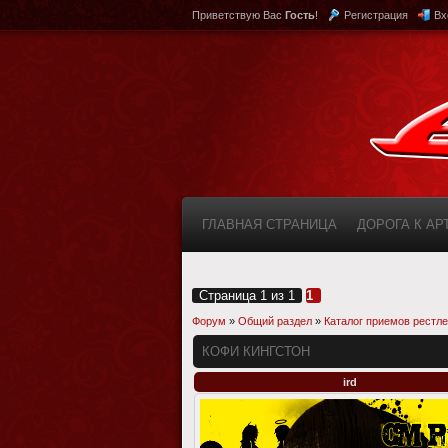
Приветствую Вас
Гость
!
Регистрация
Вх
ГЛАВНАЯ СТРАНИЦА
ДОРОГА К А
КАБИНЕТ
FAQ (ВОПРОС/ОТВЕТ)
Страница
1
из
1
1
Форум
»
Общий раздел
»
Каталог приемов рестл
КОФИ КИНГСТОН
ird