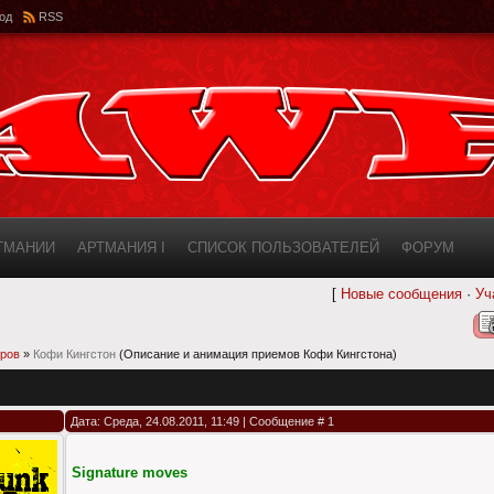
од
RSS
РТМАНИИ
АРТМАНИЯ I
СПИСОК ПОЛЬЗОВАТЕЛЕЙ
ФОРУМ
[
Новые сообщения
·
Уч
ИНФОРМАЦИЯ О САЙТЕ
AWF ROSTER
еров
»
Кофи Кингстон
(Описание и анимация приемов Кофи Кингстона)
Дата: Среда, 24.08.2011, 11:49 | Сообщение #
1
Signature moves