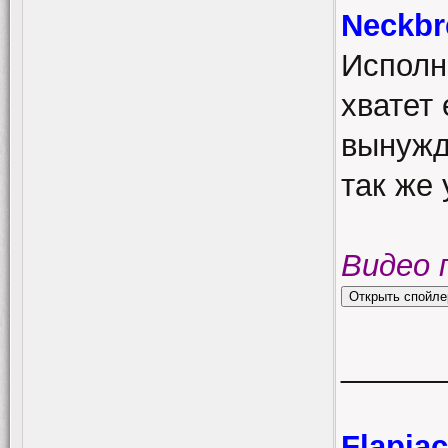
Neckbr
Исполн
хватет 
вынужд
так же 
Видео 
______
Flapja