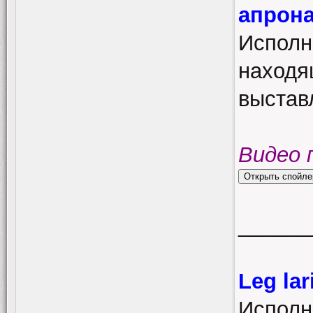
апрон
Исполн
находя
выстав
Видео 
______
Leg la
Исполн