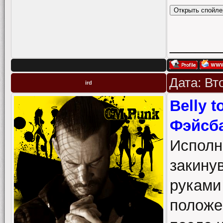
______
Дата: Вт
ird
Belly t
Фэйсба
Исполн
закину
руками
положе