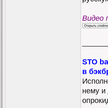
Видео 
______
STO ba
в бэкб
Исполн
нему и 
опроки