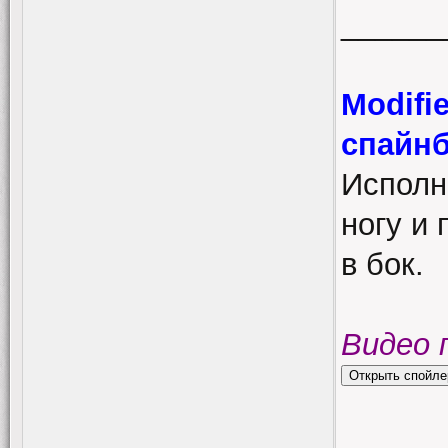
______
Modifi
спайнб
Исполн
ногу и 
в бок.
Видео 
______