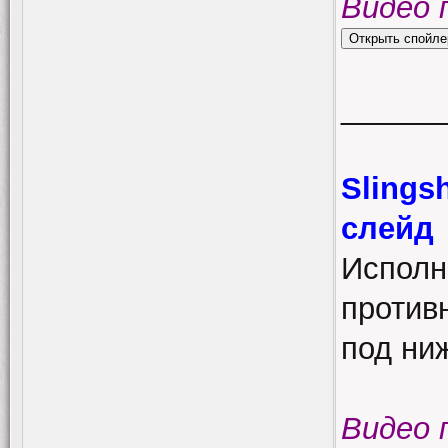
Видео 
______
Slings
слейд
Исполн
против
под ни
Видео 