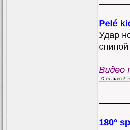
______
Pelé ki
Удар н
спиной
Видео 
______
180° sp