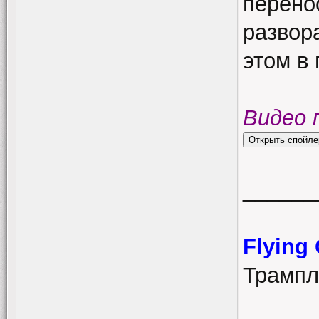
перенос
развор
этом в 
Видео 
______
Flying
Трампл