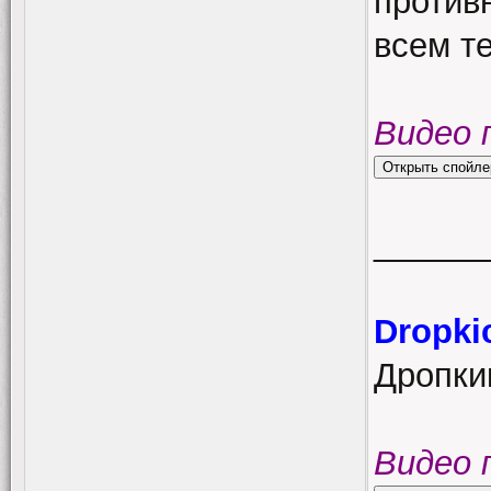
против
всем т
Видео 
______
Dropki
Дропки
Видео 