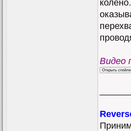
колено
оказыв
перехв
провод
Видео 
______
Revers
Приним