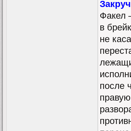
Закруч
Факел 
в брей
не кас
перест
лежащи
исполн
после ч
правую
развор
против