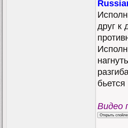
Russia
Исполн
друг к 
противн
Исполн
нагнуть
разгиба
бьется 
Видео 