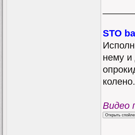
______
STO ba
Исполн
нему и 
опроки
колено
Видео 