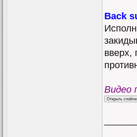
Back s
Исполн
закиды
вверх, 
противн
Видео 
______