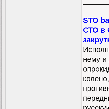
______
STO ba
СТО в 
закрут
Исполн
нему и 
опроки
колено
против
передн
русскую