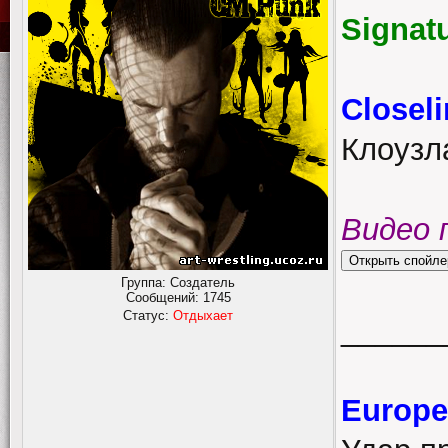
Signat
Closel
Клоузл
Видео 
Группа: Создатель
Сообщений:
1745
Статус:
Отдыхает
______
Europe