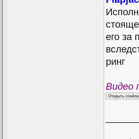
Исполн
стояще
его за 
вследс
ринг
Видео 
______