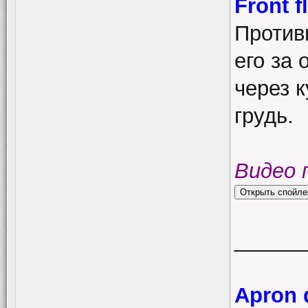
Front 
Против
его за 
через к
грудь.
Видео 
______
Apron 