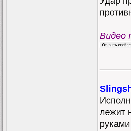
Удар п
против
Видео 
______
Slings
Исполн
лежит 
руками 