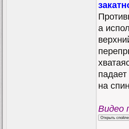
закатн
Против
а испо
верхни
перепр
хватаяс
падает
на спи
Видео 