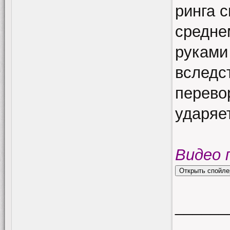
ринга с
средне
руками 
вследс
перево
ударяе
Видео 
______