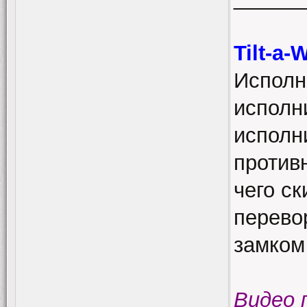
Tilt-a
Исполн
исполни
исполн
против
чего ск
перево
замком
Видео 