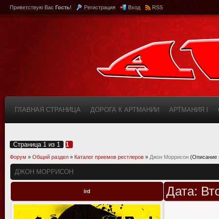
Приветствую Вас
Гость
!
Регистрация
Вход
RSS
ГЛАВНАЯ СТРАНИЦА
ДОРОГА К АРТМАНИИ
АРТМАНИЯ I
КАБИНЕТ
FAQ (ВОПРОС/ОТВЕТ)
ИНФОРМАЦИЯ О САЙТЕ
Страница
1
из
1
1
Форум
»
Общий раздел
»
Каталог приемов рестлеров
»
Джон Моррисон
(Описание 
ДЖОН МОРРИСОН
Дата: Вт
ird