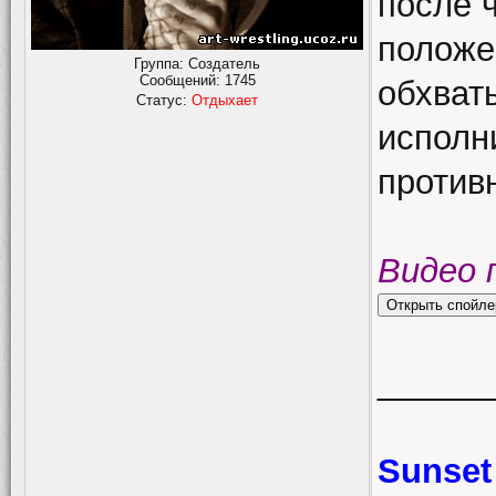
после ч
положен
Группа: Создатель
Сообщений:
1745
обхват
Статус:
Отдыхает
исполн
противн
Видео 
______
Sunset