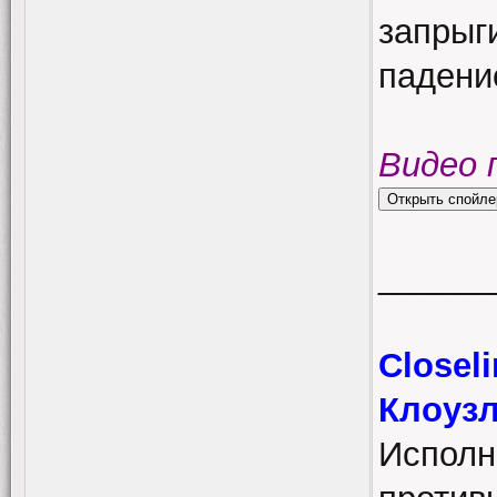
запрыги
падени
Видео 
______
Closeli
Клоузл
Исполн