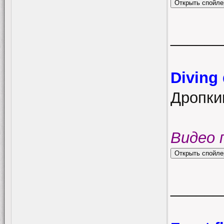
______
Diving
Дропкик
Видео 
______