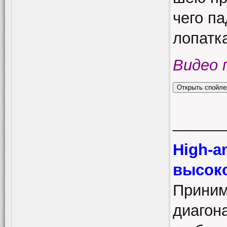
чего п
лопатка
Видео 
______
High-a
высоко
Приним
диагон