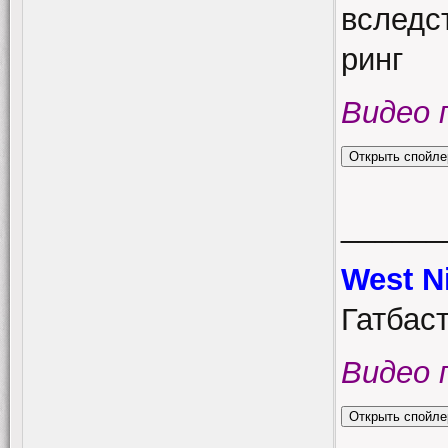
вследс
ринг
Видео 
______
West N
Гатбас
Видео 