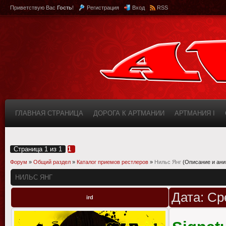
Приветствую Вас
Гость
!
Регистрация
Вход
RSS
ГЛАВНАЯ СТРАНИЦА
ДОРОГА К АРТМАНИИ
АРТМАНИЯ I
КАБИНЕТ
FAQ (ВОПРОС/ОТВЕТ)
ИНФОРМАЦИЯ О САЙТЕ
Страница
1
из
1
1
Форум
»
Общий раздел
»
Каталог приемов рестлеров
»
Нильс Янг
(Описание и ан
НИЛЬС ЯНГ
Дата: Ср
ird