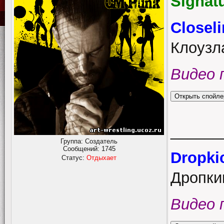
Signat
Closel
Клоузл
Видео 
______
Группа: Создатель
Сообщений:
1745
Dropki
Статус:
Отдыхает
Дропки
Видео 