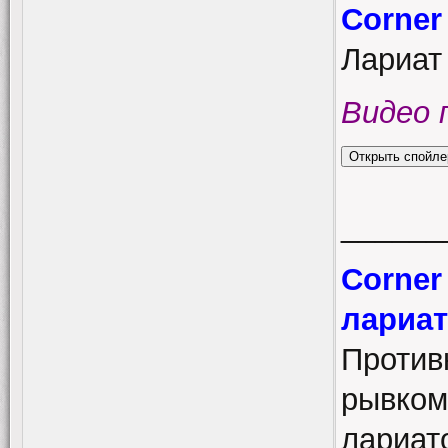
Corner 
Лариат 
Видео 
______
Corner
лариат
Противн
рывком 
лариат