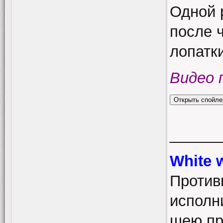
Одной 
после ч
лопатк
Видео 
______
White 
Против
исполн
шею пр