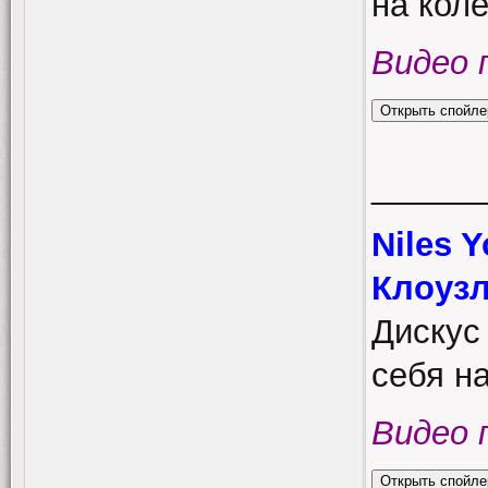
на коле
Видео 
______
Niles 
Клоузл
Дискус 
себя на
Видео 