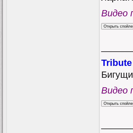
Видео 
______
Tribut
Бигущи
Видео 
______