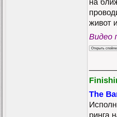
на ближ
провод
живот 
Видео 
______
Finish
The Ba
Исполн
ринга 