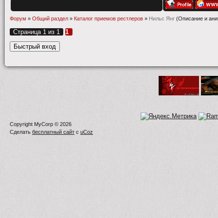
Форум
»
Общий раздел
»
Каталог приемов рестлеров
»
Нильс Янг
(Описание и ан
Страница
1
из
1
1
Copyright MyCorp © 2026
Сделать
бесплатный сайт
с
uCoz