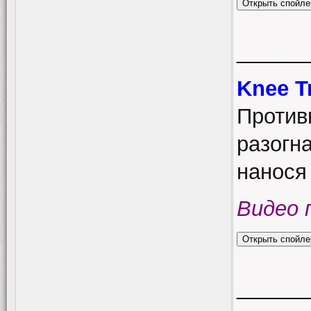
______
Knee T
Против
разогн
нанося 
Видео 
______