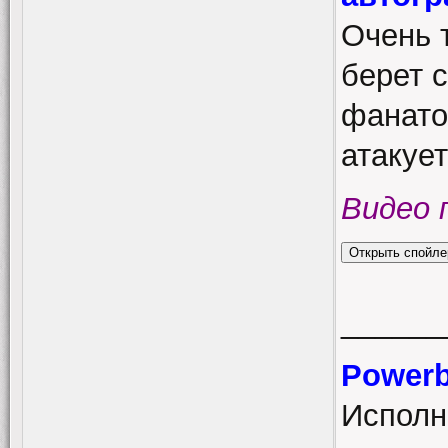
Очень 
берет с
фанатов
атакует
Видео 
______
Power
Исполн