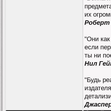
предмета
их огро
Роберт
"Они как
если пер
ты ни по
Нил Гей
"Будь ре
издателя
детализи
Джаспе