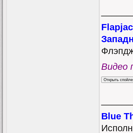
______
Flapjac
Западн
Флэпдж
Видео 
______
Blue T
Исполн