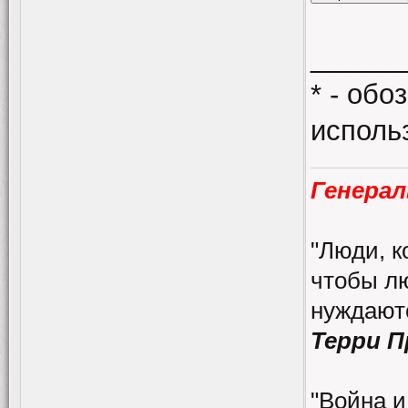
______
* - об
исполь
Генерал
"Люди, к
чтобы лю
нуждаютс
Терри 
"Война и