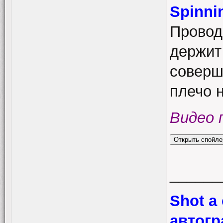
Spinni
Провод
держит
соверш
плечо н
Видео 
______
Shot a 
автог