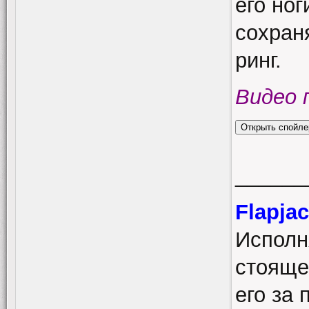
его ног
сохраня
ринг.
Видео 
______
Flapja
Исполн
стояще
его за 