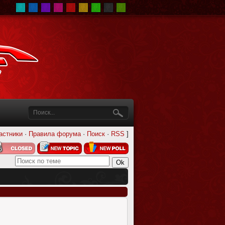
астники
·
Правила форума
·
Поиск
·
RSS
]