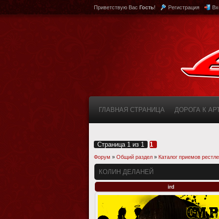
Приветствую Вас
Гость
!
Регистрация
Вх
ГЛАВНАЯ СТРАНИЦА
ДОРОГА К А
КАБИНЕТ
FAQ (ВОПРОС/ОТВЕТ)
Страница
1
из
1
1
Форум
»
Общий раздел
»
Каталог приемов рестл
КОЛИН ДЕЛАНЕЙ
ird