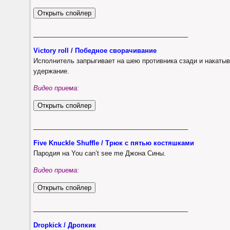
___________________________________________
Victory roll / Победное сворачивание
Исполнитель запрыгивает на шею противника сзади и накатыв
удержание.
Видео приема:
___________________________________________
Five Knuckle Shuffle / Трюк с пятью костяшками
Пародия на You can’t see me Джона Сины.
Видео приема:
___________________________________________
Dropkick / Дропкик