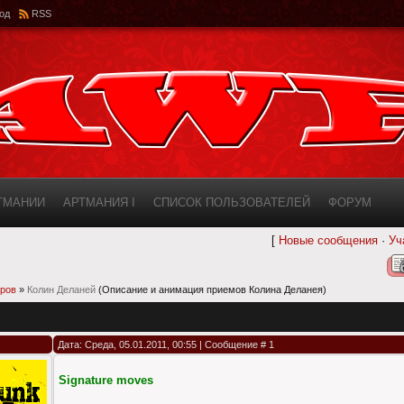
од
RSS
РТМАНИИ
АРТМАНИЯ I
СПИСОК ПОЛЬЗОВАТЕЛЕЙ
ФОРУМ
[
Новые сообщения
·
Уч
ИНФОРМАЦИЯ О САЙТЕ
AWF ROSTER
еров
»
Колин Деланей
(Описание и анимация приемов Колина Деланея)
Дата: Среда, 05.01.2011, 00:55 | Сообщение #
1
Signature moves