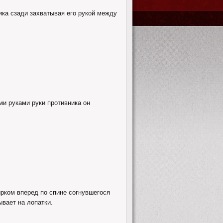
ка сзади захватывая его рукой между
ми руками руки противника он
рком вперед по спине согнувшегося
ывает на лопатки.