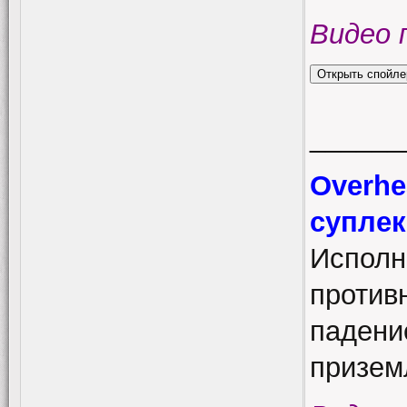
Видео 
______
Overhe
суплек
Исполн
противн
падение
призем