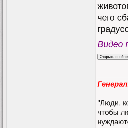
живото
чего с
градус
Видео 
Генерал
"Люди, к
чтобы лю
нуждаютс