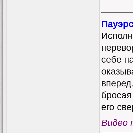
______
Пауэр
Исполн
перево
себе н
оказыв
вперед
бросая
его св
Видео 