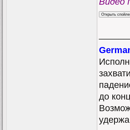
Видео 
______
German
Исполн
захвати
падение
до кон
Возмож
удержа