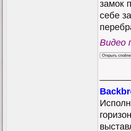
замок 
себе з
перебр
Видео 
______
Backbr
Исполн
горизо
выстав