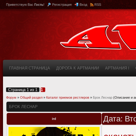
Приветствую Вас
Гость
!
Регистрация
Вход
RSS
ГЛАВНАЯ СТРАНИЦА
ДОРОГА К АРТМАНИИ
АРТМАНИЯ I
КАБИНЕТ
FAQ (ВОПРОС/ОТВЕТ)
ИНФОРМАЦИЯ О САЙТЕ
Страница
1
из
1
1
Форум
»
Общий раздел
»
Каталог приемов рестлеров
»
Брок Леснар
(Описание и а
БРОК ЛЕСНАР
Дата: Вт
ird