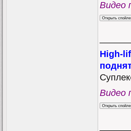
Видео 
______
High-li
поднят
Суплекс
Видео 
______