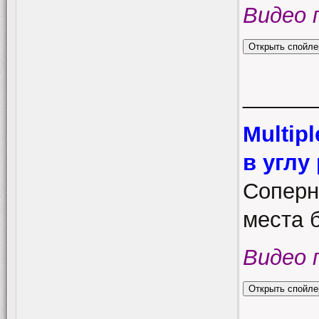
Видео 
______
Multipl
в углу
Соперни
места б
Видео 