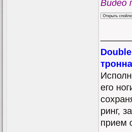
Видео 
______
Double
тронн
Исполн
его ног
сохраня
ринг, з
прием 