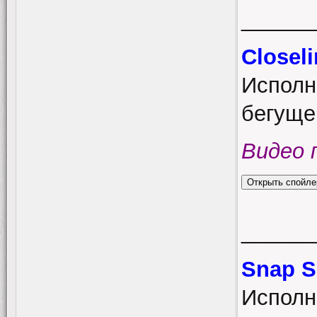
______
Closel
Исполн
бегуще
Видео 
______
Snap S
Исполн