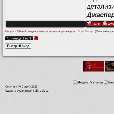
детализи
Джаспе
Форум
»
Общий раздел
»
Каталог приемов рестлеров
»
Брок Леснар
(Описание и а
Страница
1
из
1
1
Copyright MyCorp © 2026
Сделать
бесплатный сайт
с
uCoz