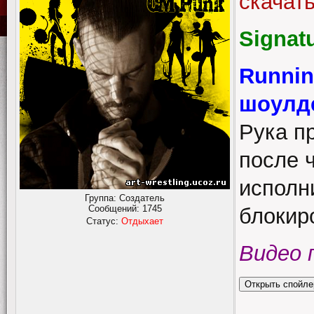
скачат
Signat
Runnin
шоулд
Рука п
после 
исполн
Группа: Создатель
Сообщений:
1745
блокир
Статус:
Отдыхает
Видео 