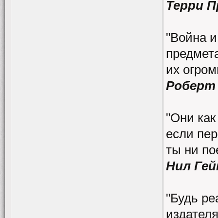
Терри 
"Война и
предмета
их огро
Роберт
"Они как
если пер
ты ни по
Нил Гей
"Будь ре
издателя