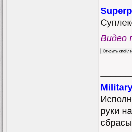
Superp
Суплекс
Видео 
______
Milita
Исполн
руки на
сбрасыв