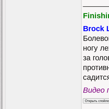
______
Finish
Brock 
Болево
ногу л
за голо
против
садитс
Видео 