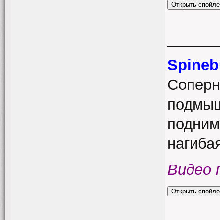
______
Spineb
Соперн
подмыш
подним
нагибая
Видео 