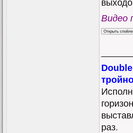
выходо
Видео 
______
Double 
тройно
Исполн
горизо
выстав
раз.