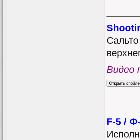
______
Shooti
Сальто
верхнег
Видео 
______
F-5 / Ф
Исполн