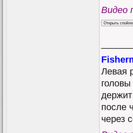
Видео 
______
Fisher
Левая 
головы 
держит
после 
через с