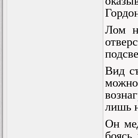
оказы
Гордо
Лом н
отверс
подсв
Вид с
можно 
возна
лишь н
Он ме
боясь