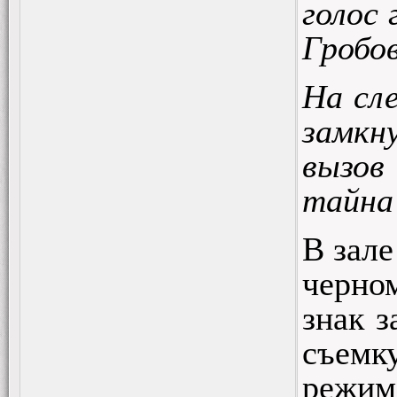
голос
Гробо
На сл
замкну
вызов
тайн
В зал
черном
знак з
съемк
режим 