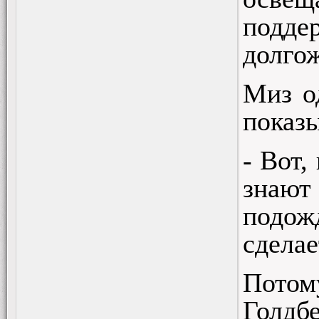
подде
долго
Миз о
показы
- Вот,
знают
подож
сделае
Потом
Голдб