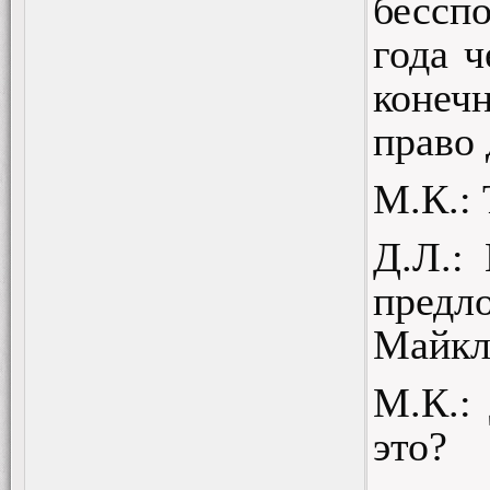
бессп
года 
конечн
право 
М.К.: 
Д.Л.:
предл
Майкл
М.К.:
это?