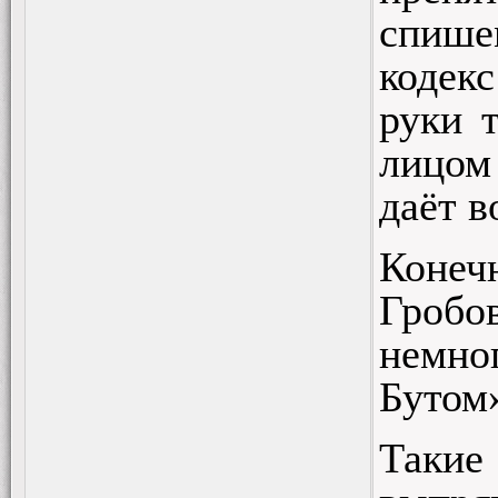
спишем
кодекс
руки 
лицом 
даёт в
Конечн
Гробов
немног
Бутом»
Такие