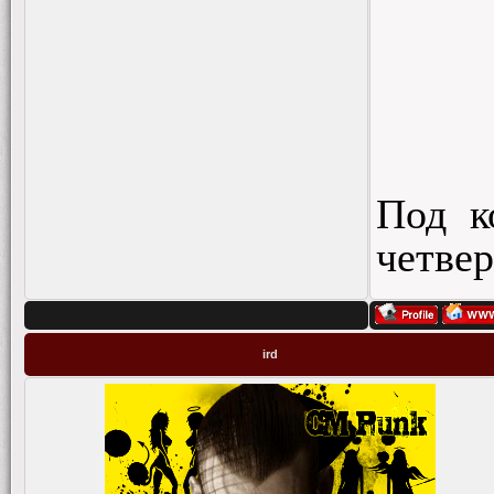
Под к
четве
ird