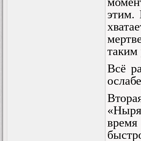
момен
этим.
хвата
мертв
таким 
Всё р
ослабе
Втора
«Ныря
время
быстр