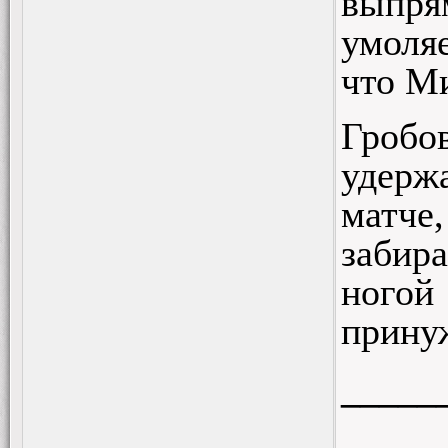
выпря
умоляе
что Ми
Гробо
удерж
матче
забира
ногой
принуж
_____