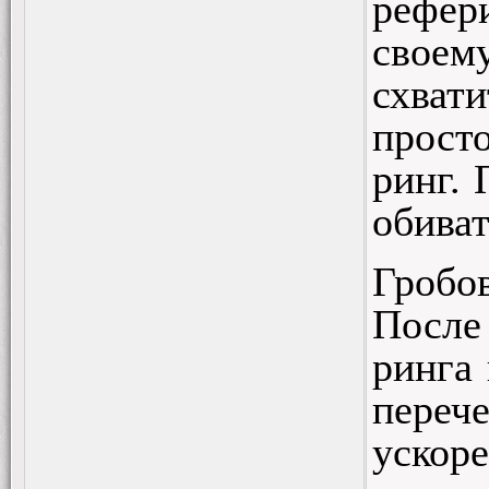
рефери
своем
схвати
прост
ринг.
обиват
Гробо
После
ринга 
перече
ускор