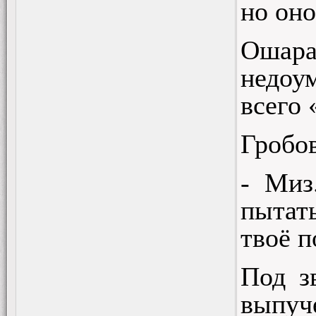
но он
Ошара
недоу
всего 
Гробов
- Миз
пытать
твоё 
Под з
выпуч