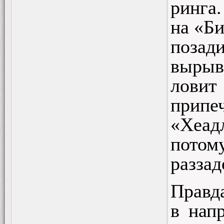
ринга.
на «Би
позад
вырыва
ловит
припе
«Хеад
потому
раззад
Правда
в нап