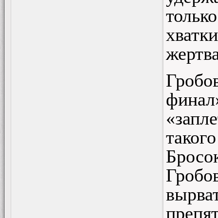
тольк
хватк
жертва
Гробо
финал
«запл
таког
Бросо
Гробов
вырват
препя