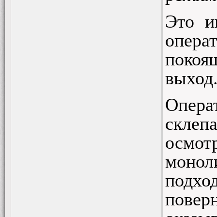
Это и
опера
покоя
выход
Опера
склеп
осмот
монол
подход
повер