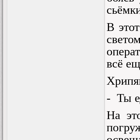
сьёмки
В этот
светом
операт
всё ещ
Хрипя
-
Ты е
На эт
погру
освещ