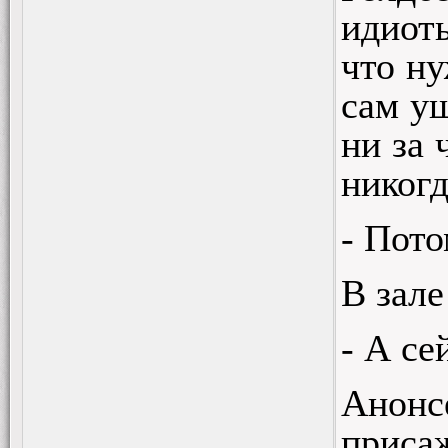
идиоты
что ну
сам уш
ни за 
никогд
- По
В зале
- А се
Анонс
присаж