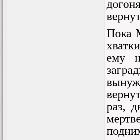
догоня
вернут
Пока 
хватки
ему н
загра
вынуж
верну
раз, 
мертв
подним