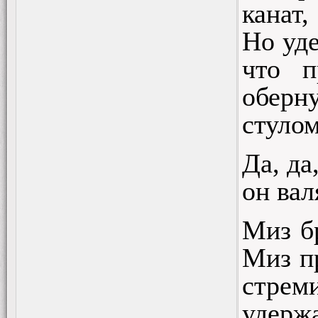
канат,
Но уде
что п
оберну
стулом
Да, да
он вал
Миз бр
Миз пр
стреми
удерж