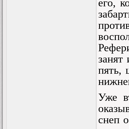
его, к
забарт
проти
воспо
Рефери
занят 
пять, 
нижнег
Уже в
оказыв
снеп о