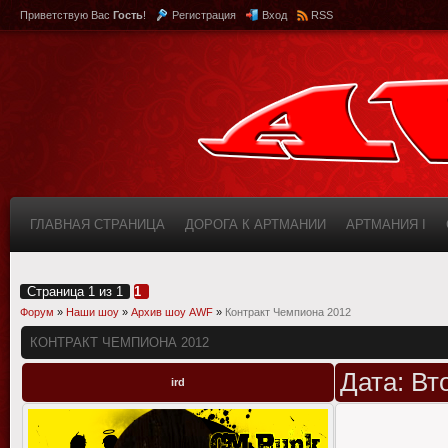
Приветствую Вас
Гость
!
Регистрация
Вход
RSS
ГЛАВНАЯ СТРАНИЦА
ДОРОГА К АРТМАНИИ
АРТМАНИЯ I
КАБИНЕТ
FAQ (ВОПРОС/ОТВЕТ)
ИНФОРМАЦИЯ О САЙТЕ
Страница
1
из
1
1
Форум
»
Наши шоу
»
Архив шоу AWF
»
Контракт Чемпиона 2012
КОНТРАКТ ЧЕМПИОНА 2012
Дата: Вт
ird