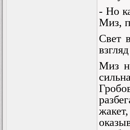
- Но к
Миз, п
Свет в
взгляд
Миз н
сильн
Гробо
разбег
жакет
оказы