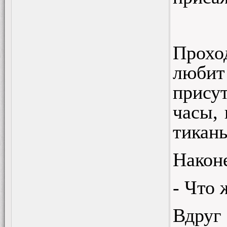
Прохо
любит
присут
часы, 
тикан
Наконе
- Что
Вдруг 