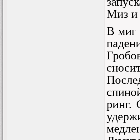
запуск
Миз и 
В миг 
падени
Гробо
сноси
После
спино
ринг.
удерж
медле