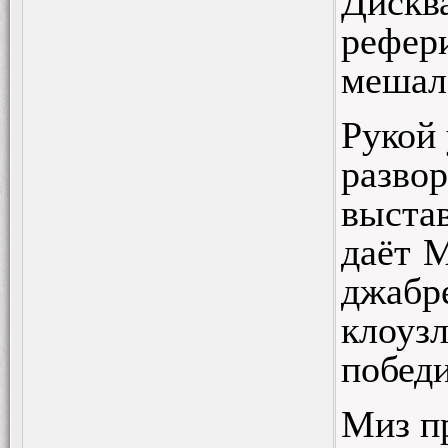
Дискв
рефери
мешал
Рукой
развор
выстав
даёт 
джабр
клоуз
победи
Миз пр