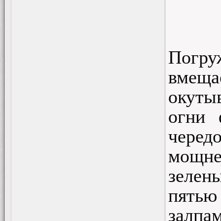
Погру
вмеща
окуты
огни 
черед
мощне
зелены
пятью
залпа