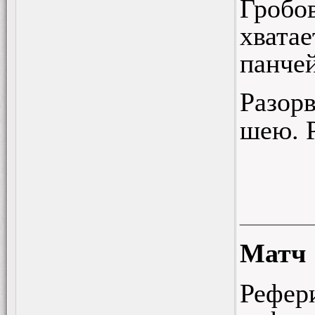
Гробо
хвата
панчей
Разор
шею. Р
_____
Матч
Рефери