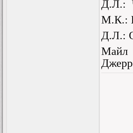
Д.Л.: 
М.К.:
Д.Л.: 
Майл 
Джерр