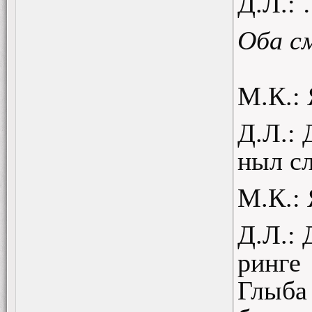
Д.Л.:
Оба с
М.К.:
Д.Л.: 
ныл сл
М.К.:
Д.Л.:
ринге
Глыба