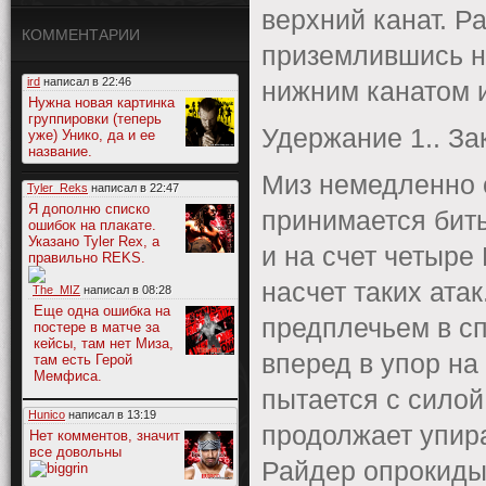
верхний канат. Р
КОММЕНТАРИИ
приземлившись на
ird
написал в
22:46
нижним канатом и
Нужна новая картинка
группировки (теперь
Удержание 1.. За
уже) Унико, да и ее
название.
Миз немедленно с
Tyler_Reks
написал в
22:47
Я дополню списко
принимается бить
ошибок на плакате.
Указано Tyler Rex, а
и на счет четыре
правильно REKS.
насчет таких атак
The_MIZ
написал в
08:28
Еще одна ошибка на
предплечьем в сп
постере в матче за
кейсы, там нет Миза,
вперед в упор на 
там есть Герой
Мемфиса.
пытается с силой 
Hunico
написал в
13:19
продолжает упира
Нет комментов, значит
все довольны
Райдер опрокидыв