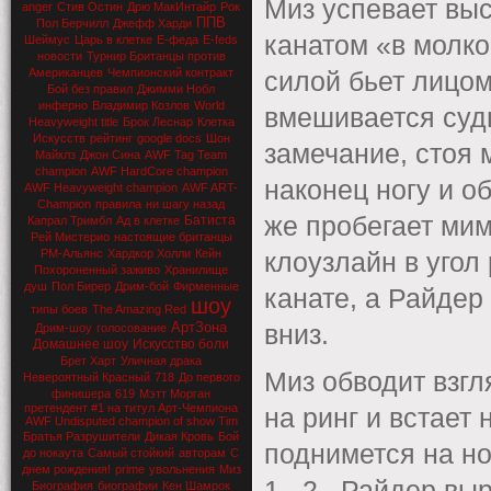
Миз успевает выс
anger
Стив Остин
Дрю МакИнтайр
Рок
ППВ
Пол Берчилл
Джефф Харди
канатом «в молко»
Шеймус
Царь в клетке
Е-феда
E-feds
новости
Турнир Британцы против
Американцев
Чемпионский контракт
силой бьет лицо
Бой без правил
Джимми Нобл
инферно
Владимир Козлов
World
вмешивается суд
Heavyweight title
Брок Леснар
Клетка
Искусств
рейтинг
google docs
Шон
замечание, стоя 
Майклз
Джон Сина
AWF Tag Team
champion
AWF HardCore champion
наконец ногу и о
AWF Heavyweight champion
AWF ART-
Champion
правила
ни шагу назад
же пробегает ми
Батиста
Капрал Тримбл
Ад в клетке
Рей Мистерио
настоящие британцы
РМ-Альянс
Хардкор Холли
Кейн
клоузлайн в угол
Похороненный заживо
Хранилище
душ
Пол Бирер
Дрим-бой
Фирменные
канате, а Райдер
шоу
типы боев
The Amazing Red
АртЗона
вниз.
Дрим-шоу
голосование
Домашнее шоу
Искусство боли
Брет Харт
Уличная драка
Миз обводит взгл
Невероятный Красный
718
До первого
финишера
619
Мэтт Морган
претендент #1 на титул Арт-Чемпиона
на ринг и встает 
AWF Undisputed champion of show Tim
Братья Разрушители
Дикая Кровь
Бой
поднимется на н
до нокаута
Самый стойкий
авторам
С
днем рождения!
prime
увольнения
Миз
1.. 2.. Райдер в
Биография
биографии
Кен Шамрок