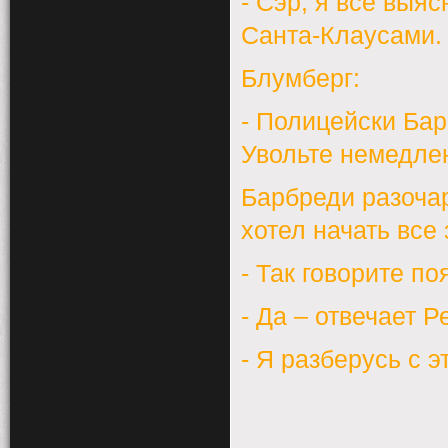
- Сэр, я все выя
Санта-Клаусами. 
Блумберг:
- Полицейски Бар
Увольте немедле
Барбреди разочар
хотел начать все
- Так говорите п
- Да
–
отвечает Р
- Я разберусь с э