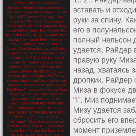
PPV
Путь Наверх
Подземелье
Искусств
Интервью
http://vsplanet.net/
вставать и отход
Shimmer
Серена
Хаски Харрис
Билли
Ганн
AWF Television Champion
Larry
руки за спину. К
King Live
CNN
Nexus
Уэйд Баррет
TNA
Команда 3D
Мэтт Харди
Десмонд
его в полунельсон
Вульф
Дебра
Кевин Неш
Эл Сноу
Мр.
Кеннеди
Самоа Джо
Дэйв Лагана
Винс
полный нельсон 
МакМэн
nxt
Кристи Риччи
Алоизия
aaa
ROH
ImpacT
main-event
Пол
удается, Райдер 
Лондон
Халк Хоган
hell in a cell
Джефф
Джаррет
Бой с лестницаии
Чайна
кино
Legendary
24/7
Тэзз
Топ рестлеров
правую руку Миза
драфт
Rip
Гигант Гонзсалес
Шон
Уолтман
Скотт Холл
Юбилей
Лэнс
назад, хватаясь з
Шторм
BRAGGING RIGHTS
Биг Шоу
WWE
Фредди Принц младший
RAW
дропкик. Райдер 
король ринга
Синяя Гроза
Awf Vintage
Народный выбор
Угроза Грозы
Быдло
Миза в фокусе д
Рей
Букер Т
травмы
Био
vintage
Эдж
Коди Роудс
отстранения
Син Кара
"I”. Миз поднимае
Vengeance
2011
смотреть
online
дэйв мельцер
мельзера
whatch
Won
оценки мельцера
мельсера
Мизу удается заб
dave meltzer
art wresling federation
Wrestling Observer
Оценка
сбросить его впе
отыгрышей.
Divas
Винтер
Katie Lea
Кэтти Ли
Winter
Maryse Ouellet
Maryse
момент приземле
Марис
Кана
Kanako Urai
Kana
Крис
Мастерс
Брутус Магнус
Наталья