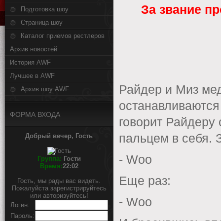
За звание пр
Подготовка шоу
Страница шоу
Каталог приемов рестлеров
Архив новостей
История AWF
Лучшее в AWF
Райдер и Миз мед
Архив шоу AWF
останавливаются 
ФОРМА ВХОДА
говорит Райдеру 
пальцем в себя. 
Добрый вечер, Гость
- Woo
Группа:
Гости
Время:
22:02
Еще раз:
Гость, мы рады вас видеть.
Пожалуйста зарегистрируйтесь
или авторизуйтесь!
- Woo
Логин:
Пароль: