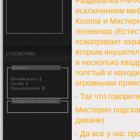
Раздевалка РМ-А
исключением ме
Козлов и Мистер
телевизор (Естес
осматривает охра
вторым внушител
СТАТИСТИКА
и несколько квад
Онлайн:
толстый и находи
Онлайн всего:
1
огромными прямо
Гостей:
1
Пользователей:
0
- Так что говорит
Сегодня нас посетили:
Мистерио подскак
диване)
- Да все у нас п