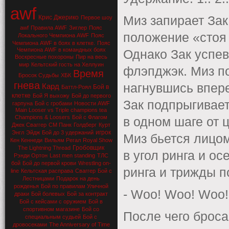
awf
Крис Джерико
Миз запирает Зак
Первое шоу
awf
Правила AWF
Зиглер
Пояс
положение «стоя 
Локального Чемпиона AWF
Пояс
Чемпиона AWF в боях в клетке.
Пояс
Чемпиона AWF в командных боях
Однако Зак успев
Воскресные похороны
Пир на весь
мир
Кельтский гость на Хеллуин
флэпджэк. Миз по
Время
Бросок Судьбы
ХБК
гнева
нагнувшись впере
Кард
Бой в
Баттл-Роял
клетке
Бой Я выхожу
Бой до первого
Зак подпрыгивает
гарпуна
Бой с гробами
Новости AWF
Main Looser vs Triple champions tea
Champions & Loosers
Бой с Флагом
в одном шаге от 
Джек Сваггер
СМ Панк
Голдберг
Курт
игрок
Энгл
Эйдж
Бой до 3 удержаний
Миз бьется лицом
Кен Кеннеди
Вильям Регал
Royal Show
Гробовщик
The Lightning Thread
в угол ринга и ос
Рэнди Ортон
Last men standing
ТЛС
бой
Бой до первой крови
Wrestling on-
ринга и трижды п
line
Кельтская расправа
Сваггер
Бой с
Лестницами
Подарок на день
рожденья
Бой по правилам Уличной
- Woo! Woo! Woo!
драки
Бой болевых
Бой за контракт
Бой с кейсами с оружием
Бой в
спортивном магазине
Бой со
После чего броса
специальным судьей
Бой с
дровосеками
The Anniversary of Time