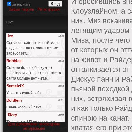
И бросившись вп
запомнить
Забыл пароль
|
Регистрация
Клоузлайном, а с
них. Миз вскакив
ЧАТ
летящим ударом 
Миза, после чего
от которых он от
на живот и Райде
отталкивается от
Дискус панч и Ра
пьяной походкой 
них, встряхивая 
и как только Рай
спиною на канат,
Для добавления необходима
хватая его при эт
авторизация