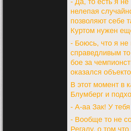
- Да, то есть я н
нелепая случайн
позволяют себе 
Куртом нужен ещ
- Боюсь, что я н
справедливым то,
бое за чемпионств
оказался объект
В этот момент в 
Блумберг и подхо
- А-аа Зак! У теб
- Вообще то не с
Регалу, о том чт