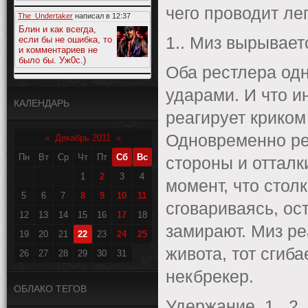
чего проводит ле
The_Undertaker
написал в
12:37
Блин и как всегда,
1.. Миз вырывает
если бы не ошибка, то
и комментариев не
было бы. Уж0с.)
Оба рестлера одн
ударами. И что и
КАЛЕНДАРЬ
реагирует криком
Одновременно ре
«
Декабрь 2011
»
Пн
Вт
Ср
Чт
Пт
Сб
Вс
стороны и отталк
1
2
3
4
момент, что стол
5
6
7
8
9
10
11
сговариваясь, ос
12
13
14
15
16
17
18
замирают. Миз ре
19
20
21
22
23
24
25
живота, тот сгиб
26
27
28
29
30
31
некбрекер.
ОБЛАКО ТЕГОВ
Удержание. 1.. 2.