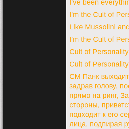
I've been everythi
I'm the Cult of Per
Like Mussolini a
I'm the Cult of Per
Cult of Personality
Cult of Personality
СМ Панк выходит 
задрав голову, п
прямо на ринг, З
стороны, приветс
подходит к его с
лица, подпирая р