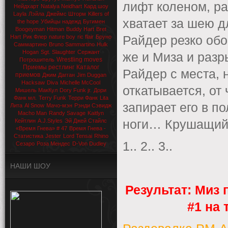
лифт коленом, ра
Нейдхарт
Natalya Neidhart
Кард шоу
Layla
Лэйла
Джеймс Шторм
Killers of
хватает за шею д
the hope
Убийцы надежд
Бугимен
Boogeyman
Hitman
Buddy Hart
Bret
Hart
Рик Флер
nature boy
ric flair
Бруно
Райдер резко обо
Саммартино
Bruno Sammartino
Hulk
Hogan
Sgt. Slaughter
Сержант
же и Миза и разр
Wrestling moves
Потрошитель
Приемы рестлинг
Каталог
Райдер с места, 
приемов
Джим Дагган
Jim Duggan
Hacksaw
Diva
Michelle McCool
откатывается, от
Мишель МакКул
Dory Funk jr.
Дори
Фанк мл.
Terry Funk
Терри Фанк
Lita
запирает его в п
Лита
Al Snow
Мачо-мэн
Рэнди Сэвидж
Macho Man
Randy Savage
Kaitlyn
Кейтлин
A.J.Styles
Эй Джей Стайлс
ноги… Крушащий
«Время Гнева» # 47
Время Гнева -
Статистика
Jester
Lord Tensai
Rhino
1.. 2.. 3..
Сезаро
Роза Мендес
D-Von Dudley
НАШИ ШОУ
Результат: Миз
#1 на