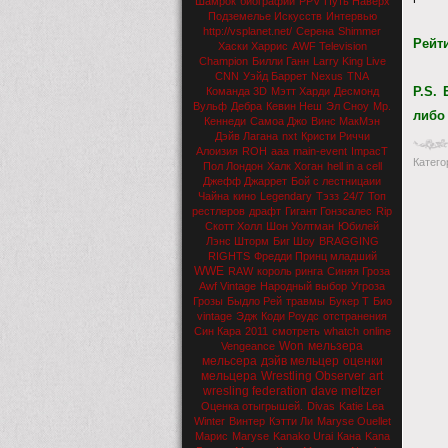
Шамрок
биографии
PPV
Путь Наверх
Подземелье Искусств
Интервью
http://vsplanet.net/
Серена
Shimmer
Рейт
Хаски Харрис
AWF Television
Champion
Билли Ганн
Larry King Live
CNN
Уэйд Баррет
Nexus
TNA
P.S.
Команда 3D
Мэтт Харди
Десмонд
Вульф
Дебра
Кевин Неш
Эл Сноу
Мр.
либо
Кеннеди
Самоа Джо
Винс МакМэн
Дэйв Лагана
nxt
Кристи Риччи
Алоизия
ROH
aaa
main-event
ImpacT
Катего
Пол Лондон
Халк Хоган
hell in a cell
Джефф Джаррет
Бой с лестницаии
Чайна
кино
Legendary
Тэзз
24/7
Топ
рестлеров
драфт
Гигант Гонзсалес
Rip
Скотт Холл
Шон Уолтман
Юбилей
Лэнс Шторм
Биг Шоу
BRAGGING
RIGHTS
Фредди Принц младший
WWE
RAW
король ринга
Синяя Гроза
Awf Vintage
Народный выбор
Угроза
Грозы
Быдло Рей
травмы
Букер Т
Био
vintage
Эдж
Коди Роудс
отстранения
Син Кара
2011
смотреть
whatch
online
Won
мельзера
Vengeance
мельсера
дэйв мельцер
оценки
мельцера
Wrestling Observer
art
wresling federation
dave meltzer
Оценка отыгрышей.
Divas
Katie Lea
Winter
Винтер
Кэтти Ли
Maryse Ouellet
Марис
Maryse
Kanako Urai
Кана
Kana