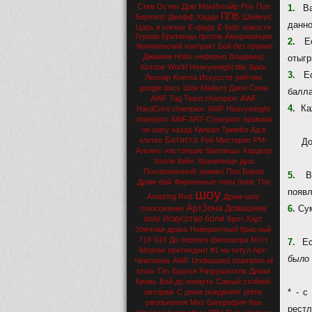
Стив Остин
Дрю МакИнтайр
Рок
Пол
1.
Ва
ППВ
Берчилл
Джефф Харди
Шеймус
данно
Царь в клетке
Е-феда
E-feds
новости
Турнир Британцы против Американцев
2.
Ес
Чемпионский контракт
Бой без правил
Джимми Нобл
инферно
Владимир
отыгр
Козлов
World Heavyweight title
Брок
3.
Есл
Леснар
Клетка Искусств
рейтинг
google docs
Шон Майклз
Джон Сина
бал
AWF Tag Team champion
AWF
4.
Каж
HardCore champion
AWF Heavyweight
champion
AWF ART-Champion
правила
ни шагу назад
Капрал Тримбл
Ад в
Батиста
клетке
Рей Мистерио
РМ-
Дома
Альянс
настоящие британцы
Хардкор
Холли
Кейн
Хранилище душ
Похороненный заживо
Пол Бирер
5.
В р
Дрим-бой
Фирменные типы боев
The
шоу
появ
Amazing Red
Дрим-шоу
АртЗона
Домашнее
6.
Сум
голосование
шоу
Искусство боли
Брет Харт
Уличная драка
Невероятный Красный
718
619
До первого финишера
Мэтт
7.
Есл
Морган
претендент #1 на титул Арт-
было 
Чемпиона
AWF Undisputed champion of
show Tim
Братья Разрушители
Дикая
Кровь
Бой до нокаута
Самый стойкий
* - с
авторам
С днем рождения!
prime
увольнения
Миз
Биография
Кен
рестл