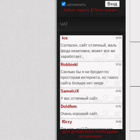
запомнить
Забыл пароль
|
Регистрация
ЧАТ
Для добавления необходима
авторизация