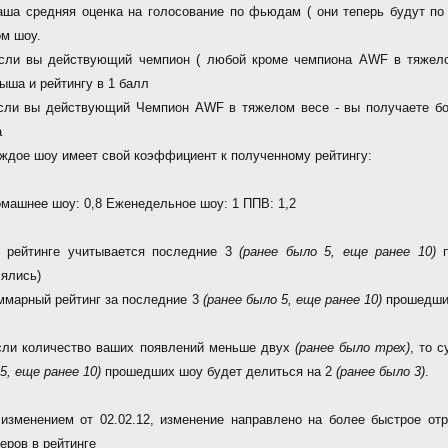
ша средняя оценка на голосование по фьюдам ( они теперь будут по 
м шоу.
ли вы действующий чемпион ( любой кроме чемпиона AWF в тяжелом
ыша и рейтингу в 1 балл
и вы действующий Чемпион AWF в тяжелом весе - вы получаете бону
ла
дое шоу имеет свой коэффициент к полученному рейтингу:
шнее шоу: 0,8 Еженедельное шоу: 1 ППВ: 1,2
ейтинге учитывается последние 3
(ранее было 5, еще ранее 10)
п
лялись)
марный рейтинг за последние 3
(ранее было 5, еще ранее 10)
прошедших
и количество ваших появлений меньше двух
(ранее было трех)
, то 
5, еще ранее 10)
прошедших шоу будет делиться на 2
(ранее было 3)
.
 изменением от 02.02.12, изменение направлено на более быстрое о
еров в рейтинге