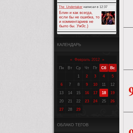
The_Undertaker
написал в
12:37
Блин и как всегда,
если бы не ошибка, то
и комментариев не
было бы. Уж0с.)
КАЛЕНДАРЬ
«
Февраль 2012
»
Пн
Вт
Ср
Чт
Пт
Сб
Вс
1
2
3
4
5
6
7
8
9
10
11
12
13
14
15
16
17
18
19
20
21
22
23
24
25
26
27
28
29
ОБЛАКО ТЕГОВ