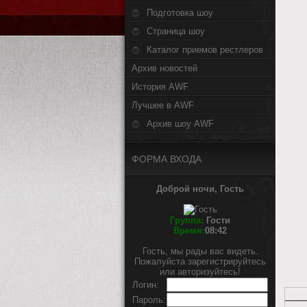
Подготовка шоу
Страница шоу
Каталог приемов рестлеров
Архив новостей
История AWF
Лучшее в AWF
Архив шоу AWF
ФОРМА ВХОДА
Доброй ночи, Гость
Группа:
Гости
Время:
08:42
Гость, мы рады вас видеть.
Пожалуйста зарегистрируйтесь
или авторизуйтесь!
Логин:
Пароль: