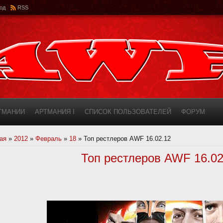
од
RSS
РТМАНИИ
АРТМАНИЯ I
СПИСОК ПОЛЬЗОВАТЕЛЕЙ
ФОРУМ
ИНФОРМАЦИЯ О САЙТЕ
AWF ROSTER
ая
»
2012
»
Февраль
»
18
» Топ рестлеров AWF 16.02.12
Топ рестлеров AWF 16.02