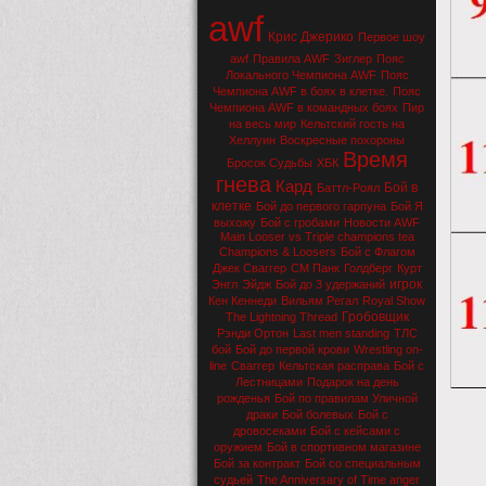
awf
Крис Джерико
Первое шоу
awf
Правила AWF
Зиглер
Пояс
Локального Чемпиона AWF
Пояс
Чемпиона AWF в боях в клетке.
Пояс
Чемпиона AWF в командных боях
Пир
на весь мир
Кельтский гость на
Хеллуин
Воскресные похороны
Время
Бросок Судьбы
ХБК
гнева
Кард
Бой в
Баттл-Роял
клетке
Бой до первого гарпуна
Бой Я
выхожу
Бой с гробами
Новости AWF
Main Looser vs Triple champions tea
Champions & Loosers
Бой с Флагом
Джек Сваггер
СМ Панк
Голдберг
Курт
игрок
Энгл
Эйдж
Бой до 3 удержаний
Кен Кеннеди
Вильям Регал
Royal Show
Гробовщик
The Lightning Thread
Рэнди Ортон
Last men standing
ТЛС
бой
Бой до первой крови
Wrestling on-
line
Сваггер
Кельтская расправа
Бой с
Лестницами
Подарок на день
рожденья
Бой по правилам Уличной
драки
Бой болевых
Бой с
дровосеками
Бой с кейсами с
оружием
Бой в спортивном магазине
Бой за контракт
Бой со специальным
судьей
The Anniversary of Time anger