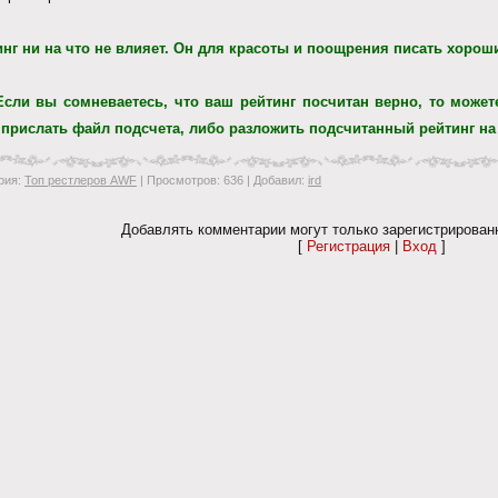
инг ни на что не влияет. Он для красоты и поощрения писать хорош
 Если вы сомневаетесь, что ваш рейтинг посчитан верно, то може
 прислать файл подсчета, либо разложить подсчитанный рейтинг н
рия
:
Топ рестлеров AWF
|
Просмотров
: 636 |
Добавил
:
ird
Добавлять комментарии могут только зарегистрирован
[
Регистрация
|
Вход
]