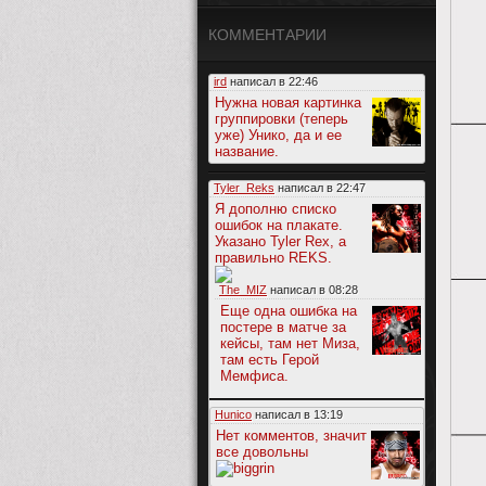
КОММЕНТАРИИ
ird
написал в
22:46
Нужна новая картинка
группировки (теперь
уже) Унико, да и ее
название.
Tyler_Reks
написал в
22:47
Я дополню списко
ошибок на плакате.
Указано Tyler Rex, а
правильно REKS.
The_MIZ
написал в
08:28
Еще одна ошибка на
постере в матче за
кейсы, там нет Миза,
там есть Герой
Мемфиса.
Hunico
написал в
13:19
Нет комментов, значит
все довольны