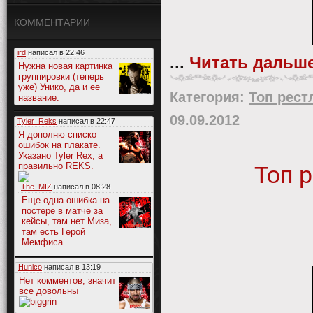
КОММЕНТАРИИ
ird
написал в
22:46
...
Читать дальше
Нужна новая картинка
группировки (теперь
уже) Унико, да и ее
Категория:
Топ рест
название.
09.09.2012
Tyler_Reks
написал в
22:47
Я дополню списко
ошибок на плакате.
Указано Tyler Rex, а
правильно REKS.
Топ 
The_MIZ
написал в
08:28
Еще одна ошибка на
постере в матче за
кейсы, там нет Миза,
там есть Герой
Мемфиса.
Hunico
написал в
13:19
Нет комментов, значит
все довольны