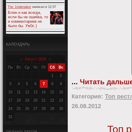
The_Undertaker
написал в
12:37
Блин и как всегда,
если бы не ошибка, то
и комментариев не
было бы. Уж0с.)
КАЛЕНДАРЬ
«
Август 2026
»
Пн
Вт
Ср
Чт
Пт
Сб
Вс
1
2
...
Читать дальше
3
4
5
6
7
8
9
10
11
12
13
14
15
16
Категория:
Топ рест
17
18
19
20
21
22
23
26.08.2012
24
25
26
27
28
29
30
31
Топ 