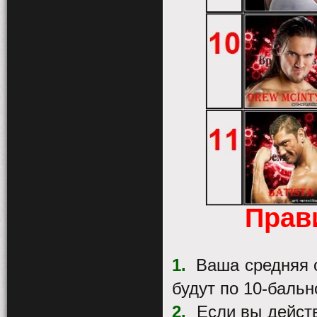
Прав
1.
Ваша средняя о
будут по 10-бальн
2.
Если вы дейст