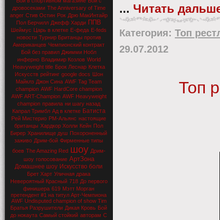
Бой в спортивном магазине
Бой с
...
Читать дальше
дровосеками
The Anniversary of Time
anger
Стив Остин
Рок
Дрю МакИнтайр
ППВ
Пол Берчилл
Джефф Харди
Шеймус
Царь в клетке
Е-феда
E-feds
Категория:
Топ рест
новости
Турнир Британцы против
Американцев
Чемпионский контракт
29.07.2012
Бой без правил
Джимми Нобл
инферно
Владимир Козлов
World
Heavyweight title
Брок Леснар
Клетка
Искусств
рейтинг
google docs
Шон
Майклз
Джон Сина
AWF Tag Team
Топ 
champion
AWF HardCore champion
AWF ART-Champion
AWF Heavyweight
champion
правила
ни шагу назад
Батиста
Капрал Тримбл
Ад в клетке
Рей Мистерио
РМ-Альянс
настоящие
британцы
Хардкор Холли
Кейн
Пол
Бирер
Хранилище душ
Похороненный
заживо
Дрим-бой
Фирменные типы
шоу
боев
The Amazing Red
Дрим-
АртЗона
шоу
голосование
Домашнее шоу
Искусство боли
Брет Харт
Уличная драка
Невероятный Красный
718
До первого
финишера
619
Мэтт Морган
претендент #1 на титул Арт-Чемпиона
AWF Undisputed champion of show Tim
Братья Разрушители
Дикая Кровь
Бой
до нокаута
Самый стойкий
авторам
С