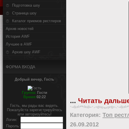
Подготовка шоу
Страница шоу
Каталог приемов рестлеров
Архив новостей
История AWF
Лучшее в AWF
Архив шоу AWF
ФОРМА ВХОДА
Добрый вечер, Гость
Группа:
Гости
Время:
02:22
...
Читать дальше
Гость, мы рады вас видеть.
Пожалуйста зарегистрируйтесь
Категория:
Топ рест
или авторизуйтесь!
Логин:
26.09.2012
Пароль: