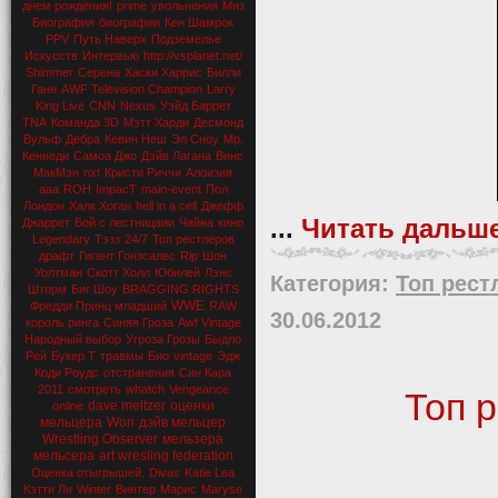
днем рождения!
prime
увольнения
Миз
Биография
биографии
Кен Шамрок
PPV
Путь Наверх
Подземелье
Искусств
Интервью
http://vsplanet.net/
Shimmer
Серена
Хаски Харрис
Билли
Ганн
AWF Television Champion
Larry
King Live
CNN
Nexus
Уэйд Баррет
TNA
Команда 3D
Мэтт Харди
Десмонд
Вульф
Дебра
Кевин Неш
Эл Сноу
Мр.
Кеннеди
Самоа Джо
Дэйв Лагана
Винс
МакМэн
nxt
Кристи Риччи
Алоизия
aaa
ROH
ImpacT
main-event
Пол
Лондон
Халк Хоган
hell in a cell
Джефф
...
Читать дальше
Джаррет
Бой с лестницаии
Чайна
кино
Legendary
Тэзз
24/7
Топ рестлеров
драфт
Гигант Гонзсалес
Rip
Шон
Уолтман
Скотт Холл
Юбилей
Лэнс
Категория:
Топ рест
Шторм
Биг Шоу
BRAGGING RIGHTS
WWE
Фредди Принц младший
RAW
30.06.2012
король ринга
Синяя Гроза
Awf Vintage
Народный выбор
Угроза Грозы
Быдло
Рей
Букер Т
травмы
Био
vintage
Эдж
Коди Роудс
отстранения
Син Кара
2011
смотреть
whatch
Vengeance
Топ 
dave meltzer
оценки
online
мельцера
Won
дэйв мельцер
Wrestling Observer
мельзера
мельсера
art wresling federation
Оценка отыгрышей.
Divas
Katie Lea
Кэтти Ли
Winter
Винтер
Марис
Maryse