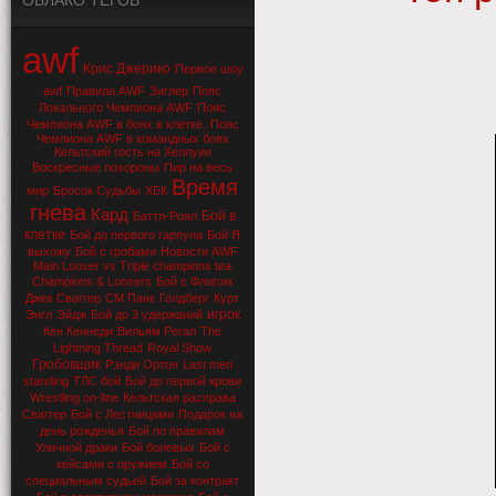
ОБЛАКО ТЕГОВ
awf
Крис Джерико
Первое шоу
awf
Правила AWF
Зиглер
Пояс
Локального Чемпиона AWF
Пояс
Чемпиона AWF в боях в клетке.
Пояс
Чемпиона AWF в командных боях
Кельтский гость на Хеллуин
Воскресные похороны
Пир на весь
Время
мир
Бросок Судьбы
ХБК
гнева
Кард
Бой в
Баттл-Роял
клетке
Бой до первого гарпуна
Бой Я
выхожу
Бой с гробами
Новости AWF
Main Looser vs Triple champions tea
Champions & Loosers
Бой с Флагом
Джек Сваггер
СМ Панк
Голдберг
Курт
игрок
Энгл
Эйдж
Бой до 3 удержаний
Кен Кеннеди
Вильям Регал
The
Lightning Thread
Royal Show
Гробовщик
Рэнди Ортон
Last men
standing
ТЛС бой
Бой до первой крови
Wrestling on-line
Кельтская расправа
Сваггер
Бой с Лестницами
Подарок на
день рожденья
Бой по правилам
Уличной драки
Бой болевых
Бой с
кейсами с оружием
Бой со
специальным судьей
Бой за контракт