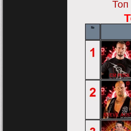
Топ
Т