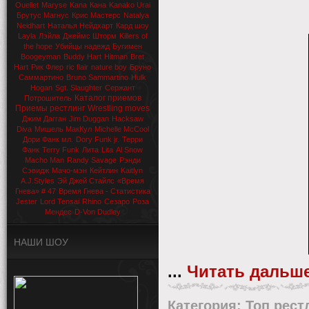
Ouellet
Maryse
Kana
Кана
Kanako Urai
Брутус Магнус
Крис Мастерс
Natalya
Neidhart
Наталья Нейдхарт
Кард шоу
Layla
Лэйла
Джеймс Шторм
Killers of
the hope
Убийцы надежд
Бугимен
Boogeyman
Buddy Hart
Hitman
Bret
Hart
Рик Флер
ric flair
nature boy
Бруно
Саммартино
Bruno Sammartino
Hulk
Hogan
Sgt. Slaughter
Сержант
Каталог приемов
Потрошитель
Приемы рестлинг
Wrestling moves
Джим Дагган
Jim Duggan
Hacksaw
Diva
Мишель МакКул
Michelle McCool
Дори Фанк мл.
Dory Funk jr.
Терри
Фанк
Terry Funk
Лита
Lita
Al Snow
Macho Man
Randy Savage
Рэнди
Сэвидж
Мачо-мэн
Кейтлин
Kaitlyn
A.J.Styles
Эй Джей Стайлс
«Время
Гнева» # 47
Время Гнева - Статистика
Jester
Lord Tensai
Rhino
Сезаро
Роза
Мендес
D-Von Dudley
НАШИ ШОУ
...
Читать дальше
Категория:
Топ рест