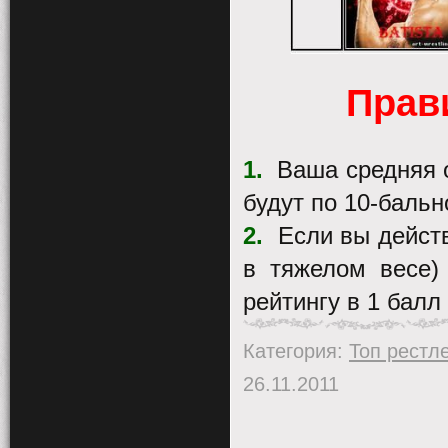
Прав
1.
Ваша средняя о
будут по 10-бальн
2.
Если вы дейст
в тяжелом весе)
рейтингу в 1 бал
Категория:
Топ рестл
26.11.2011