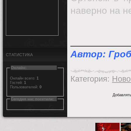
наверно на н
___________
Автор: Гроб
СТАТИСТИКА
Онлайн:
Категория
:
Ново
Онлайн всего:
1
Гостей:
1
Пользователей:
0
Добавлять
Сегодня нас посетили: