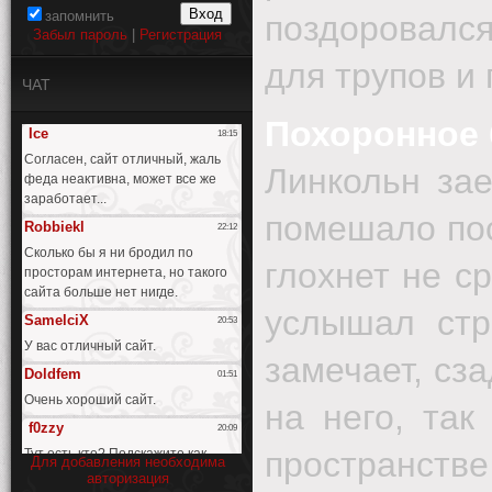
запомнить
поздоровался
Забыл пароль
|
Регистрация
для трупов и
ЧАТ
Похоронное 
Линкольн за
помешало пос
глохнет не с
услышал стр
замечает, сз
на него, так
пространств
Для добавления необходима
авторизация