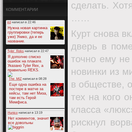
сделать. Хот
КОММЕНТАРИИ
……
ird
написал в
22:46
Нужна новая картинка
Курт снова в
группировки (теперь
уже) Унико, да и ее
название.
дверь в поме
Tyler_Reks
написал в
22:47
точно ему не
Я дополню списко
ошибок на плакате.
Указано Tyler Rex, а
новинки из м
правильно REKS.
The_MIZ
написал в
08:28
в обществе, 
Еще одна ошибка на
постере в матче за
кейсы, там нет Миза,
тех на кого 
там есть Герой
Мемфиса.
класса «люкс
Hunico
написал в
13:19
Нет комментов, значит
рискнул ворв
все довольны