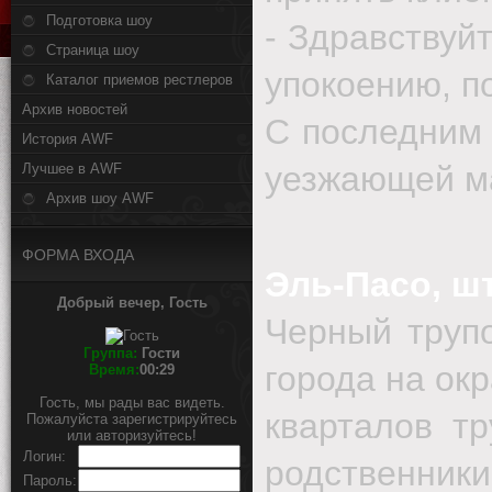
Подготовка шоу
- Здравствуй
Страница шоу
упокоению, п
Каталог приемов рестлеров
Архив новостей
С последним 
История AWF
уезжающей м
Лучшее в AWF
Архив шоу AWF
ФОРМА ВХОДА
Эль-Пасо, шт
Добрый вечер, Гость
Черный труп
Группа:
Гости
города на ок
Время:
00:29
Гость, мы рады вас видеть.
кварталов т
Пожалуйста зарегистрируйтесь
или авторизуйтесь!
Логин:
родственник
Пароль: