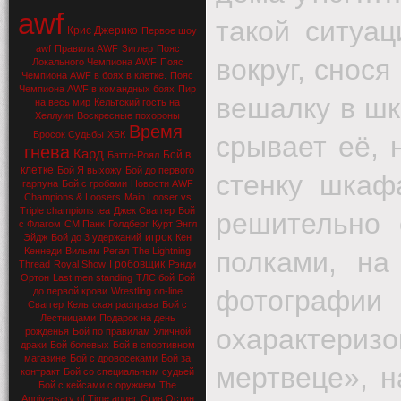
awf
такой ситуац
Крис Джерико
Первое шоу
awf
Правила AWF
Зиглер
Пояс
вокруг, снося
Локального Чемпиона AWF
Пояс
Чемпиона AWF в боях в клетке.
Пояс
Чемпиона AWF в командных боях
Пир
вешалку в шк
на весь мир
Кельтский гость на
Хеллуин
Воскресные похороны
Время
Бросок Судьбы
ХБК
срывает её, 
гнева
Кард
Бой в
Баттл-Роял
клетке
Бой Я выхожу
Бой до первого
стенку шкаф
гарпуна
Бой с гробами
Новости AWF
Champions & Loosers
Main Looser vs
Triple champions tea
Джек Сваггер
Бой
решительно 
с Флагом
СМ Панк
Голдберг
Курт Энгл
игрок
Эйдж
Бой до 3 удержаний
Кен
Кеннеди
Вильям Регал
The Lightning
полками, на
Гробовщик
Thread
Royal Show
Рэнди
Ортон
Last men standing
ТЛС бой
Бой
фотографии
до первой крови
Wrestling on-line
Сваггер
Кельтская расправа
Бой с
Лестницами
Подарок на день
охарактеризо
рожденья
Бой по правилам Уличной
драки
Бой болевых
Бой в спортивном
магазине
Бой с дровосеками
Бой за
мертвеце», н
контракт
Бой со специальным судьей
Бой с кейсами с оружием
The
Anniversary of Time anger
Стив Остин