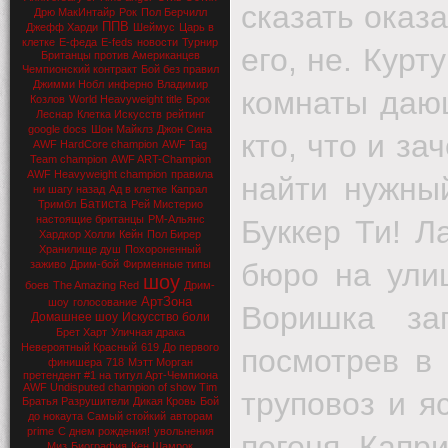
сказать оказ
Дрю МакИнтайр
Рок
Пол Берчилл
ППВ
Джефф Харди
Шеймус
Царь в
клетке
Е-феда
E-feds
новости
Турнир
его, не. Кур
Британцы против Американцев
Чемпионский контракт
Бой без правил
Джимми Нобл
инферно
Владимир
комнаты дающ
Козлов
World Heavyweight title
Брок
Леснар
Клетка Искусств
рейтинг
google docs
Шон Майклз
Джон Сина
кто, что и з
AWF HardCore champion
AWF Tag
Team champion
AWF ART-Champion
AWF Heavyweight champion
правила
найти нужны
ни шагу назад
Ад в клетке
Капрал
Батиста
Тримбл
Рей Мистерио
настоящие британцы
РМ-Альянс
Буккер Ти! Л
Хардкор Холли
Кейн
Пол Бирер
Хранилище душ
Похороненный
бюро на ули
заживо
Дрим-бой
Фирменные типы
шоу
боев
The Amazing Red
Дрим-
АртЗона
шоу
голосование
Воришка
за
Домашнее шоу
Искусство боли
Брет Харт
Уличная драка
Невероятный Красный
619
До первого
посмотрев в
финишера
718
Мэтт Морган
претендент #1 на титул Арт-Чемпиона
AWF Undisputed champion of show Tim
труповоз и я
Братья Разрушители
Дикая Кровь
Бой
до нокаута
Самый стойкий
авторам
prime
С днем рождения!
увольнения
погоня. Капр
Миз
Биография
Кен Шамрок