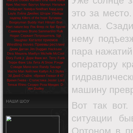
Уже солнце з
Maryse Ouellet
Kanako Urai
Кана
Kana
Крис Мастерс
Брутус Магнус
Наталья
Нейдхарт
Natalya Neidhart
Кард шоу
это за место
Layla
Лэйла
Джеймс Шторм
Убийцы
надежд
Killers of the hope
Бугимен
Boogeyman
Buddy Hart
Hitman
Bret
хлама. Сзади
Hart
nature boy
Рик Флер
ric flair
Бруно
Саммартино
Bruno Sammartino
Hulk
нему подъезж
Hogan
Сержант Потрошитель
Sgt.
Каталог приемов
Slaughter
Wrestling moves
Приемы рестлинг
пара нажатий
Джим Дагган
Jim Duggan
Hacksaw
Diva
Мишель МакКул
Michelle McCool
Dory Funk jr.
Дори Фанк мл.
Terry Funk
оператору кр
Терри Фанк
Lita
Лита
Al Snow
Рэнди
Сэвидж
Мачо-мэн
Randy Savage
Macho Man
Кейтлин
Kaitlyn
A.J.Styles
гидравличес
Эй Джей Стайлс
«Время Гнева» # 47
Время Гнева - Статистика
Jester
Lord
Tensai
Rhino
Сезаро
Роза Мендес
D-
машину прев
Von Dudley
НАШИ ШОУ
Вот так вот
ситуации бы
Ортоном в п