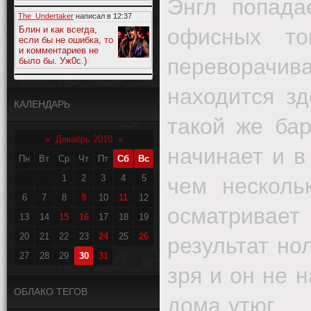
Энгл попада
The_Undertaker
написал в
12:37
Блин и как всегда,
офисных то
если бы не ошибка, то
и комментариев не
переворачива
было бы. Уж0с.)
находится зд
КАЛЕНДАРЬ
такой же ба
«
Декабрь 2010
»
начинает и в
Пн
Вт
Ср
Чт
Пт
Сб
Вс
1
2
3
4
5
чем нескол
6
7
8
9
10
11
12
осматривает
13
14
15
16
17
18
19
20
21
22
23
24
25
26
результат но
27
28
29
30
31
зря и он не 
ОБЛАКО ТЕГОВ
дома утюг……?