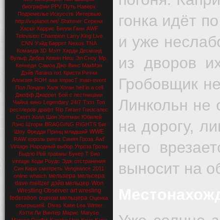
биографии
PPV
Путь Наверх
Подземелье Искусств
Интервью
гонка идёт п
http://vsplanet.net/
Shimmer
Серена
Хаски Харрис
Билли Ганн
AWF
Television Champion
Larry King Live
и уже неслаб
CNN
Уэйд Баррет
Nexus
TNA
Команда 3D
Мэтт Харди
Десмонд
из дворов и
Вульф
Дебра
Кевин Неш
Эл Сноу
Мр.
Кеннеди
Самоа Джо
Винс МакМэн
Дэйв Лагана
nxt
Кристи Риччи
Гробовщик не
Алоизия
ROH
aaa
ImpacT
main-event
Пол Лондон
Халк Хоган
hell in a cell
Джефф Джаррет
Бой с лестницаии
Линкольн не 
Чайна
кино
Legendary
24/7
Тэзз
Топ
рестлеров
драфт
Rip
Гигант Гонзсалес
Скотт Холл
Шон Уолтман
Юбилей
на дорогу, л
Лэнс Шторм
BRAGGING RIGHTS
Биг
WWE
Шоу
Фредди Принц младший
RAW
король ринга
Синяя Гроза
Awf
него врезает
Vintage
Народный выбор
Угроза Грозы
Быдло Рей
травмы
Букер Т
Био
vintage
Коди Роудс
Эдж
отстранения
выносит на о
Син Кара
смотреть
Vengeance
2011
мельзера
мельсера
online
whatch
dave meltzer
дэйв мельцер
Won
Местонахожде
Wrestling Observer
art wresling
federation
оценки мельцера
Оценка
отыгрышей.
Divas
Katie Lea
Winter
Кэтти Ли
Винтер
Марис
Maryse