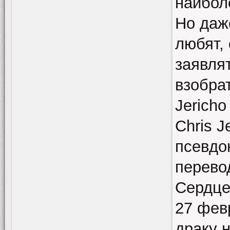
наибол
Но даж
любят,
заявлят
взобрат
Jericho
Chris J
псевдо
перево
Сердце
27 фев
драку 