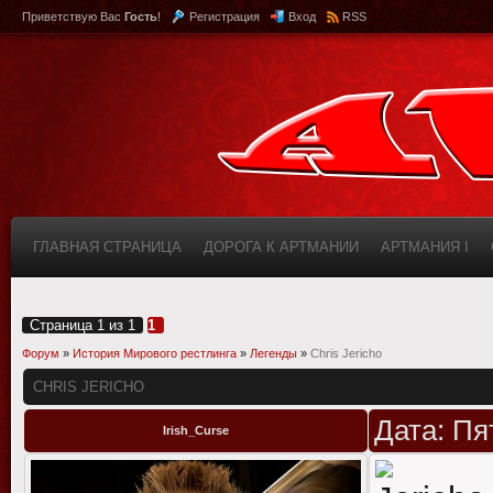
Приветствую Вас
Гость
!
Регистрация
Вход
RSS
ГЛАВНАЯ СТРАНИЦА
ДОРОГА К АРТМАНИИ
АРТМАНИЯ I
КАБИНЕТ
FAQ (ВОПРОС/ОТВЕТ)
ИНФОРМАЦИЯ О САЙТЕ
Страница
1
из
1
1
Форум
»
История Мирового рестлинга
»
Легенды
»
Chris Jericho
CHRIS JERICHO
Дата: Пя
Irish_Curse