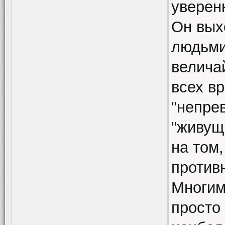
уверен
Он вых
людьми,
велича
всех в
"непре
"живущ
на том
против
Многим
просто