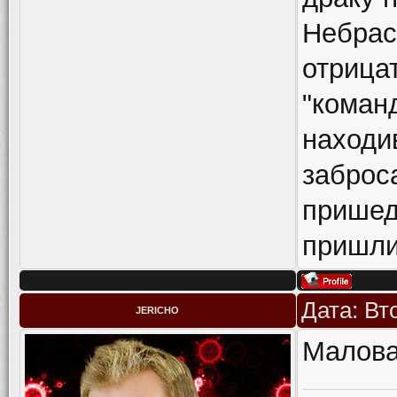
Небрас
отрица
"коман
находи
заброс
пришед
пришли
Дата: Вт
JERICHO
Малова