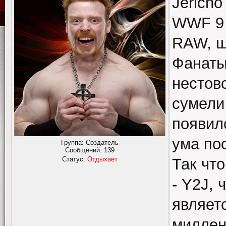
Jerich
WWF 9 
RAW, ш
Фанаты
нестов
сумели 
появил
ума по
Группа: Создатель
Сообщений:
139
Статус:
Отдыхает
Так что
- Y2J, 
являет
миллен