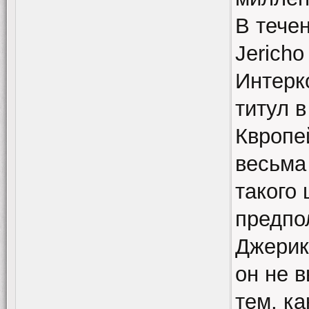
В тече
Jerich
Интерк
титул 
Квропей
весьма
такого
предпо
Джерик
он не 
тем, ка