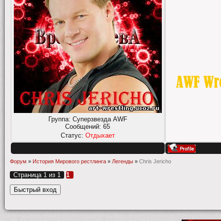
Группа: Суперзвезда AWF
Сообщений:
65
Статус:
Отдыхает
Форум
»
История Мирового рестлинга
»
Легенды
»
Chris Jericho
Страница
1
из
1
1