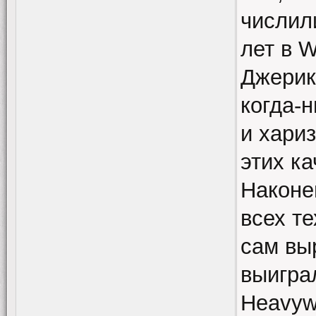
числил
лет в 
Джерик
когда-
и хари
этих к
Наконец
всех те
сам выр
выигра
Heavyw