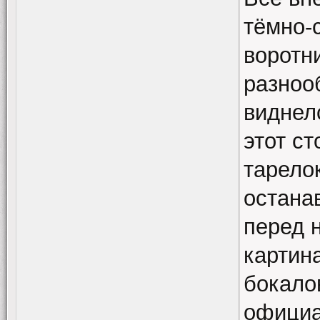
тёмно-
воротн
разноо
виднел
этот ст
тарелок
остана
перед 
картин
бокало
официа