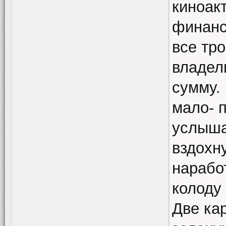
киноак
финанс
все тр
владел
сумму.
мало- 
услыша
вздохн
нарабо
колоду 
Две ка