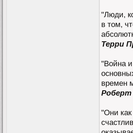
"Люди, к
в том, ч
абсолютн
Терри 
"Война и
основных
времен 
Роберт
"Они как
счастлив
оказывае