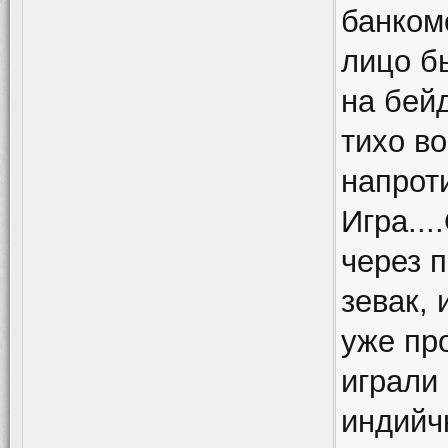
банком
лицо б
на бей
тихо в
напроти
Игра..
через 
зевак, 
уже пр
играли 
индийч