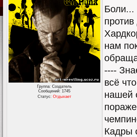
Боли..
против
Хардкор
нам по
обраща
---- Зн
всё что
Группа: Создатель
Сообщений:
1745
нашей 
Статус:
Отдыхает
поражен
чемпин
Кадры 