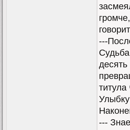
засмея
громче,
говорит
---Посл
Судьба 
десять
превра
титула
Улыбку
Наконец
--- Зна