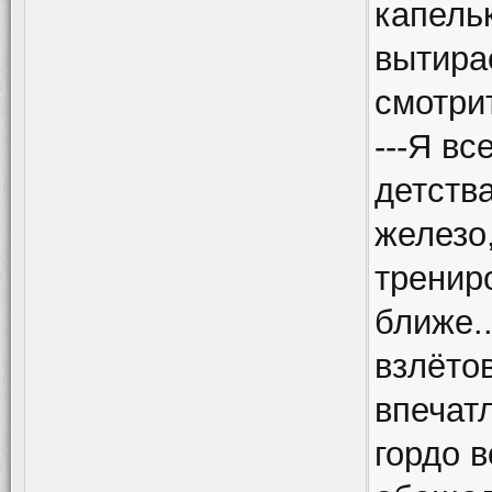
капель
вытира
смотри
---Я вс
детства
железо
тренир
ближе.
взлёто
впечат
гордо 