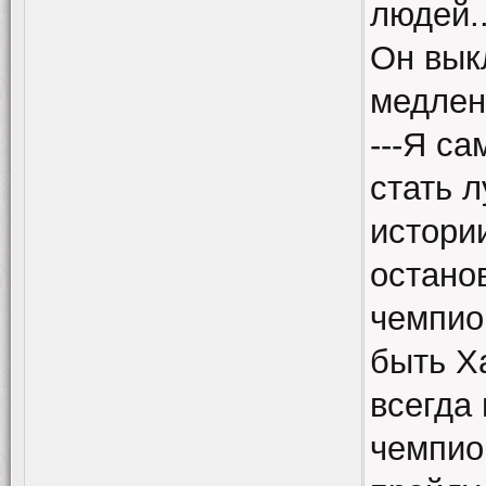
людей..
Он вык
медлен
---Я са
стать 
истори
остано
чемпио
быть Х
всегда 
чемпио