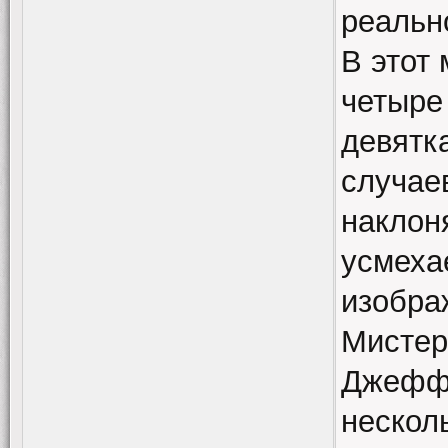
реальн
В этот
четыре
девятк
случае
наклон
усмеха
изобра
Мистер
Джеффа
несколь