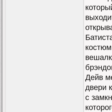
который
выходи
открыв
Батист
костюм
вешалк
брэндо
Дейв м
двери 
с замк
которо