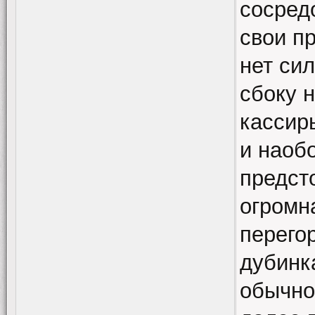
сосред
свои п
нет сил
сбоку 
кассир
и наоб
предст
огромн
перего
дубинк
обычно