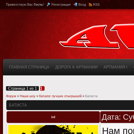
Приветствую Вас
Гость
!
Регистрация
Вход
RSS
ГЛАВНАЯ СТРАНИЦА
ДОРОГА К АРТМАНИИ
АРТМАНИЯ I
КАБИНЕТ
FAQ (ВОПРОС/ОТВЕТ)
ИНФОРМАЦИЯ О САЙТЕ
Страница
1
из
1
1
Форум
»
Наши шоу
»
Каталог лучших отыгрышей
»
Батиста
БАТИСТА
Дата: Су
ird
Нам по