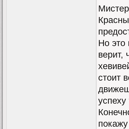
Мистер
Красны
предос
Но это 
верит, 
хевивей
стоит в
движеш
успеху
Конечн
покажу