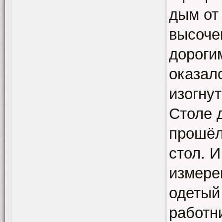
дым от
высоче
дороги
оказал
изогну
Столе д
прошёл
стол. И
измере
одетый
работн