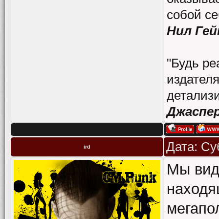
собой се
Нил Гей
"Будь ре
издателя
детализи
Джаспе
Дата: Су
ird
Мы вид
находя
мегапо