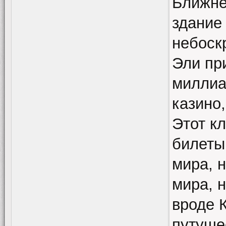
Ближне
здание
небоск
Эли пр
миллиа
казино
Этот к
билеты
мира, 
мира, 
вроде 
путуше