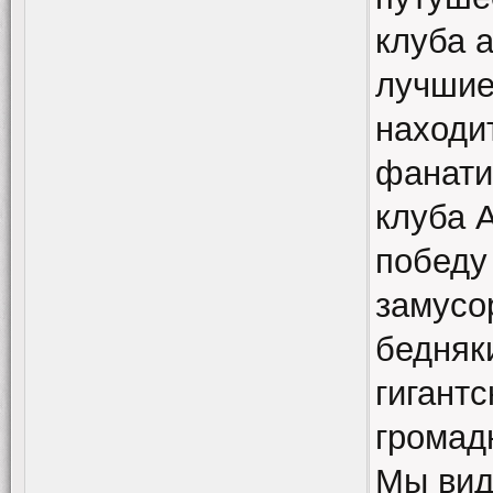
клуба 
лучшие
находи
фанати
клуба 
победу 
замусо
бедняк
гигант
громад
Мы вид