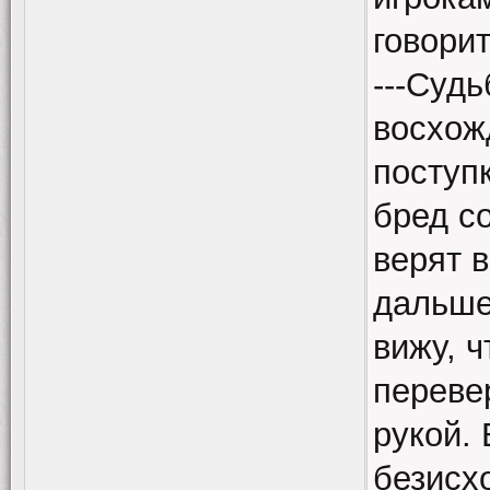
говорит
---Судь
восхож
поступ
бред с
верят 
дальше
вижу, ч
переве
рукой.
безисхо