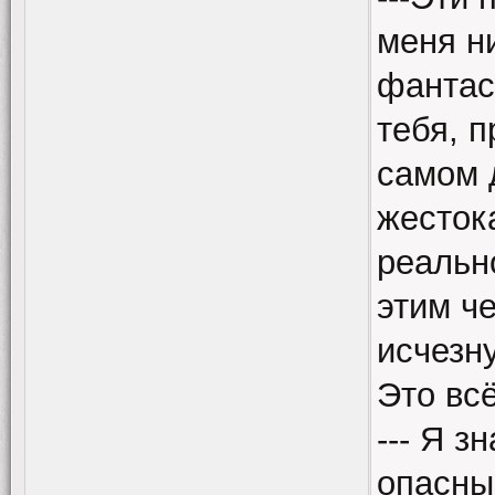
меня н
фантас
тебя, п
самом 
жесток
реальн
этим ч
исчезну
Это всё
--- Я з
опасны