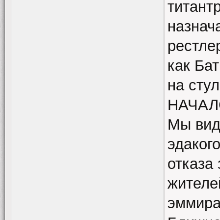
титант
назнач
рестле
как Ба
на стул.
НАЧАЛ
Мы вид
эдаког
отказа
жителе
эммира