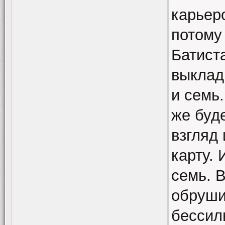
карьеро
потому 
Батиста
выклады
и семь.
же буде
взгляд
карту.
семь. В
обруши
бессил