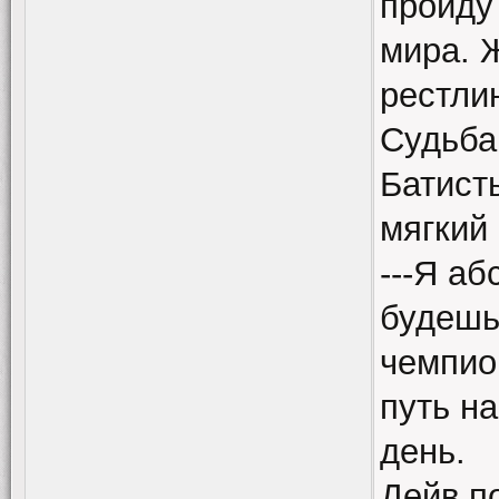
пройду
мира. 
рестлин
Судьба
Батисты
мягкий 
---Я аб
будешь
чемпио
путь на
день.
Дейв п