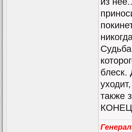
из неё.
принос
покине
никогда
Судьба 
которо
блеск. 
уходит,
также з
КОНЕЦ
Генерал