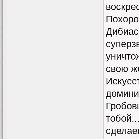
воскре
Похоро
Дибиас
суперзв
уничто
свою ж
Искусс
домини
Гробов
тобой..
сделае