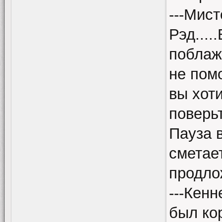
---Мист
Рэд....
поблажк
не пом
вы хоти
поверь
Пауза 
сметает
продло
---Кенн
был кор