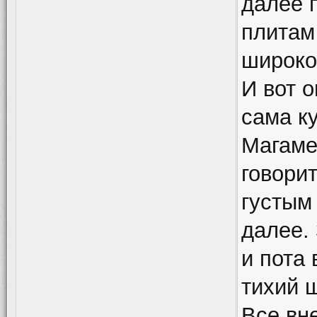
далее 
плитам
широко
И вот о
сама к
Магаме
говори
густым
далее.
и пота
тихий ш
Все вн