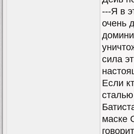
---Я в 
очень д
домини
уничто
сила эт
настоя
Если кт
сталью 
Батиста
маске С
говори