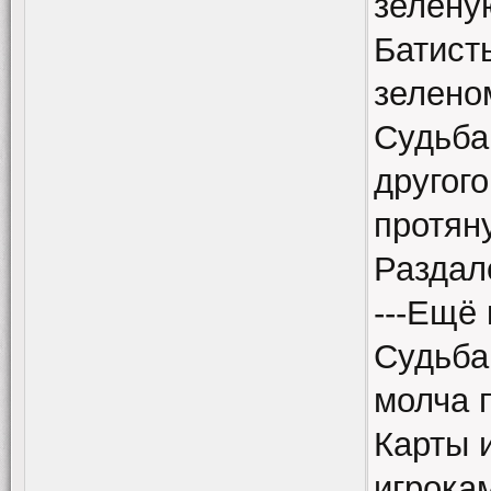
зелену
Батист
зелено
Судьба
другого
протяну
Раздалс
---Ещё 
Судьба
молча 
Карты 
игрока