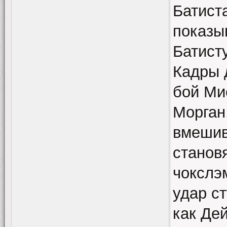
Батист
показы
Батист
Кадры 
бой Ми
Морган
вмешив
станов
чокслэ
удар с
как Де