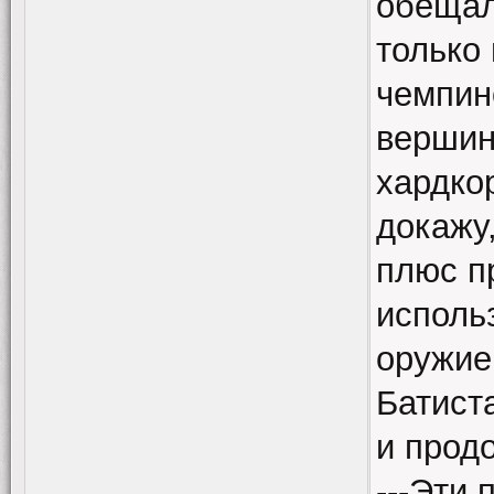
обещал
только
чемпин
вершин
хардко
докажу
плюс п
исполь
оружие.
Батист
и прод
---Эти