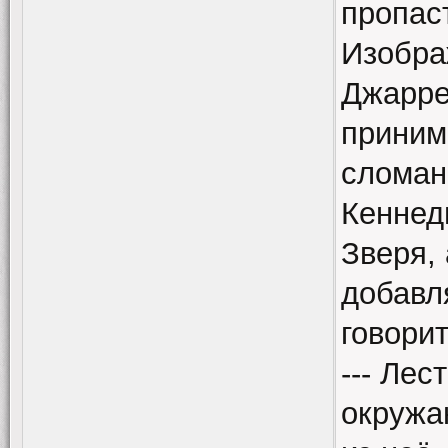
пропаст
Изобра
Джарре
приним
сломан
Кеннед
Зверя,
добавл
говори
--- Лес
окружа