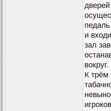
дверей 
осущес
педаль
и входи
зал зав
остана
вокруг.
К трём 
табачн
невыно
игроков