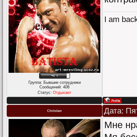
I am back
Группа: Бывшие сотрудники
Сообщений:
408
Статус:
Отдыхает
Дата: Пя
Christian
Мне нр