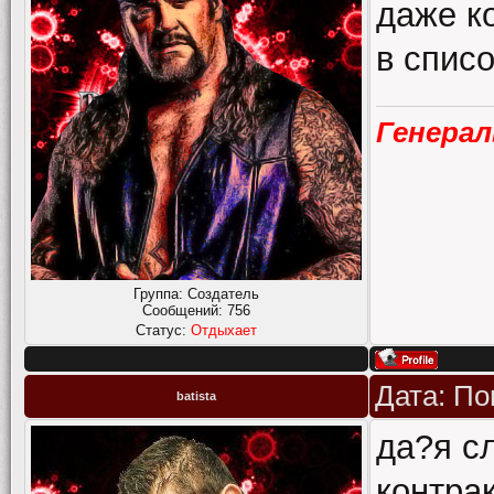
даже ко
в спис
Генера
Группа: Создатель
Сообщений:
756
Статус:
Отдыхает
Дата: По
batista
да?я с
контрак