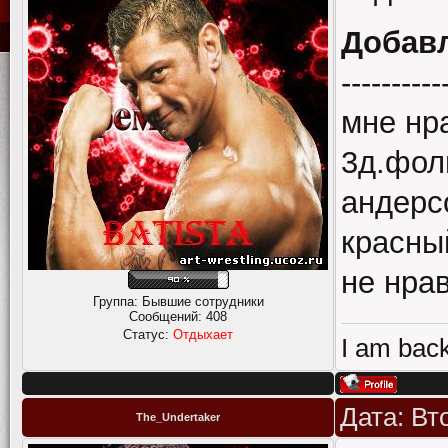
Добав
----------
мне нр
3д.фол
андерс
красны
не нра
Группа: Бывшие сотрудники
Сообщений:
408
Статус:
Отдыхает
I am back
Дата: Вт
The_Undertaker