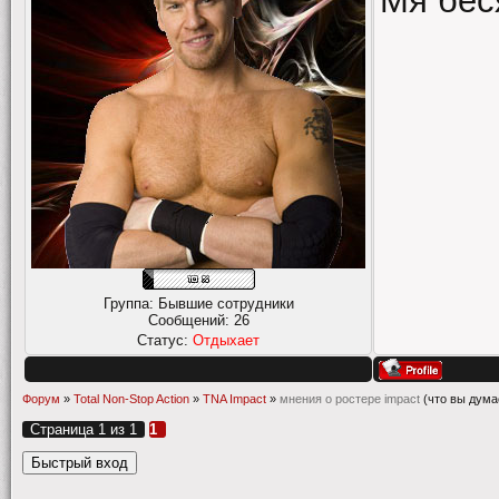
Мя бес
Группа: Бывшие сотрудники
Сообщений:
26
Статус:
Отдыхает
Форум
»
Total Non-Stop Action
»
TNA Impact
»
мнения о ростере impact
(что вы дума
Страница
1
из
1
1