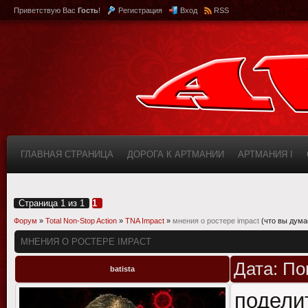
Приветствую Вас
Гость
!
Регистрация
Вход
RSS
ГЛАВНАЯ СТРАНИЦА
ДОРОГА К АРТМАНИИ
АРТМАНИЯ I
КАБИНЕТ
FAQ (ВОПРОС/ОТВЕТ)
ИНФОРМАЦИЯ О САЙТЕ
Страница
1
из
1
1
Форум
»
Total Non-Stop Action
»
TNA Impact
»
мнения о ростере impact
(что вы дума
МНЕНИЯ О РОСТЕРЕ IMPACT
Дата: По
batista
подели