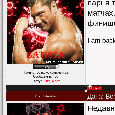
парня 
матчах
финише
I am back
Группа: Бывшие сотрудники
Сообщений:
408
Статус:
Отдыхает
Дата: Во
The_Undertaker
Недавн