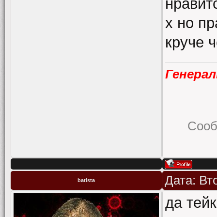
нравитс
х но пр
круче 
Генера
Сооб
Дата: Вт
batista
да тей