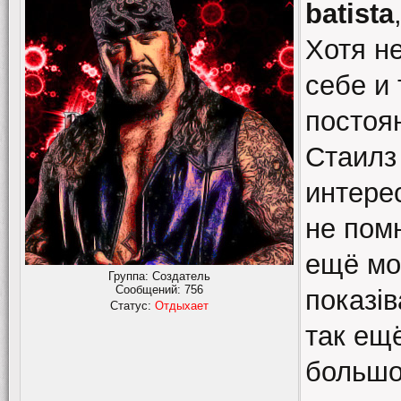
batista
Хотя не
себе и 
постоя
Стаилз 
интере
не пом
ещё мо
Группа: Создатель
Сообщений:
756
показі
Статус:
Отдыхает
так ещ
большо