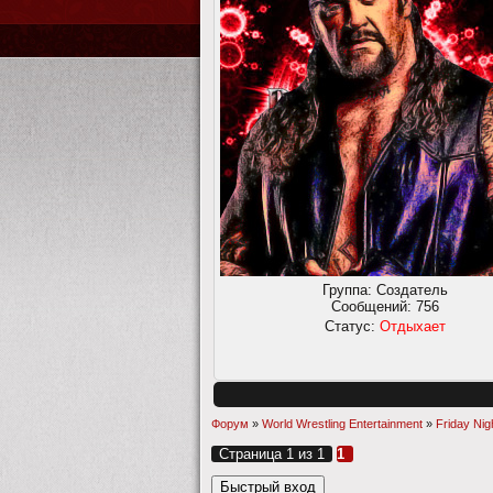
Группа: Создатель
Сообщений:
756
Статус:
Отдыхает
Форум
»
World Wrestling Entertainment
»
Friday Ni
Страница
1
из
1
1