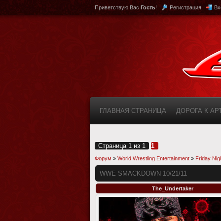
Приветствую Вас
Гость
!
Регистрация
Вх
ГЛАВНАЯ СТРАНИЦА
ДОРОГА К А
КАБИНЕТ
FAQ (ВОПРОС/ОТВЕТ)
Страница
1
из
1
1
Форум
»
World Wrestling Entertainment
»
Friday Ni
WWE SMACKDOWN 10/21/11
The_Undertaker