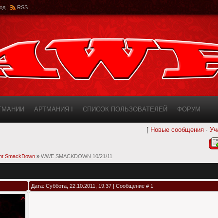
од
RSS
РТМАНИИ
АРТМАНИЯ I
СПИСОК ПОЛЬЗОВАТЕЛЕЙ
ФОРУМ
[
Новые сообщения
·
Уч
ИНФОРМАЦИЯ О САЙТЕ
AWF ROSTER
ght SmackDown
»
WWE SMACKDOWN 10/21/11
Дата: Суббота, 22.10.2011, 19:37 | Сообщение #
1