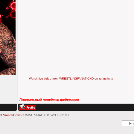
Watch live video from WRESTLINGFANATICHD on ru.justin.tv
Генеральный менеджер федерации
ght SmackDown
»
WWE SMACKDOWN 10/21/11