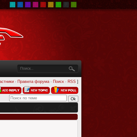
астники
·
Правила форума
·
Поиск
·
RSS
]