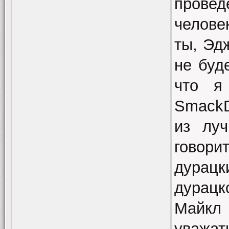
прове
челове
ты, Эд
не буд
что я
SmackD
из лу
говори
дурац
дурацк
Майкл 
уважат