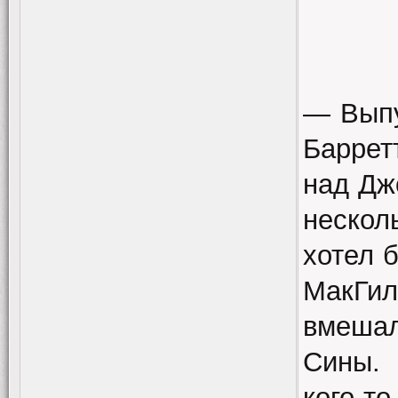
— Выпу
Баррет
над Дж
неско
хотел 
МакГил
вмешал
Сины.
кого-т