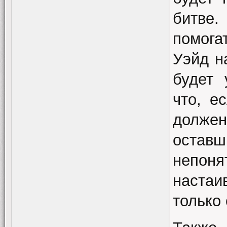
битве
помога
Уэйд н
будет 
что, е
долж
остав
непон
настаи
только 