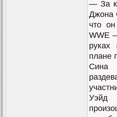
— За к
Джона 
что он
WWE – 
руках 
плане 
Сина 
разде
участн
Уэйд 
произо