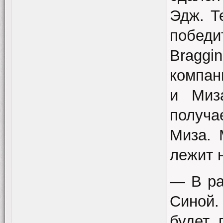
Эдж. Т
победи
Braggi
компан
и Миз
получ
Миза. 
лежит н
— В ра
Синой.
будет 