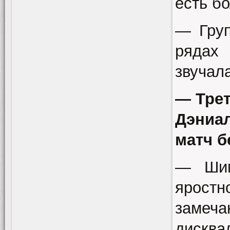
есть б
— Груп
рядах
звучала
— Трет
Дэниа
матч б
— Шим
яростн
замеч
диск