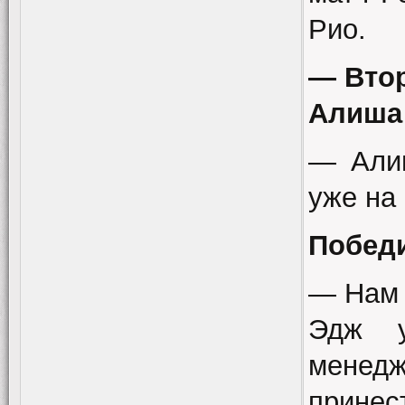
Рио.
— Втор
Алиша
— Алиш
уже на 
Победи
— Нам 
Эдж у
менедж
прине