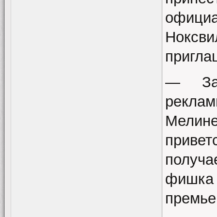
офиц
Ноксв
пригла
— За
реклам
Мелин
привет
получа
фишка
премье