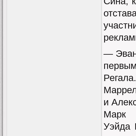
Сина, 
отста
участн
реклам
— Эван
первым
Регал
Маррел
и Алек
Марк 
Уэйда 