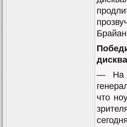
продли
прозв
Брайан
Побе
дискв
— На 
генера
что но
зрител
сегодн