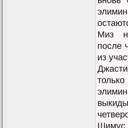
вновь
элими
остают
Миз н
после 
из уча
Джасти
тольк
элими
выкиды
четве
Шиму