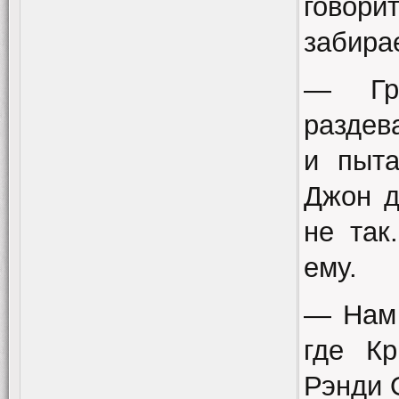
говори
забирае
— Гр
раздев
и пыта
Джон д
не так
ему.
— Нам 
где Кр
Рэнди 