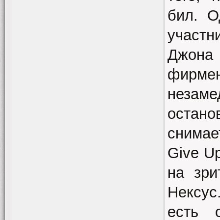
бил. О
участн
Джона
фирме
незам
остан
снимае
Give U
на зри
Нексус
есть 