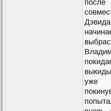
после 
совме
Дэви
начина
выбрас
Влади
поки
выкиды
уже 
покину
попыта