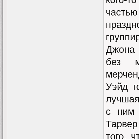
часть
празд
групп
Джона 
без м
мерчен
Уэйд г
лучшая
с ним 
Тарвер
того, 