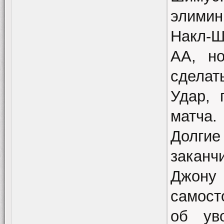
элимин
Накл-Ш
AA, н
сдела
Удар, 
матча.
Долгие
заканч
Джону
самост
об ув