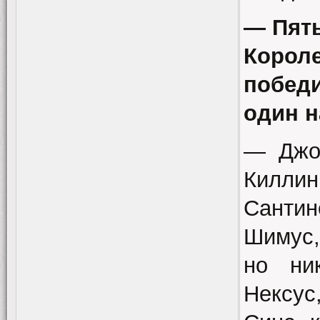
— Пят
Корол
побед
один 
— Джо
Килли
Санти
Шимус,
но ни
Нексус