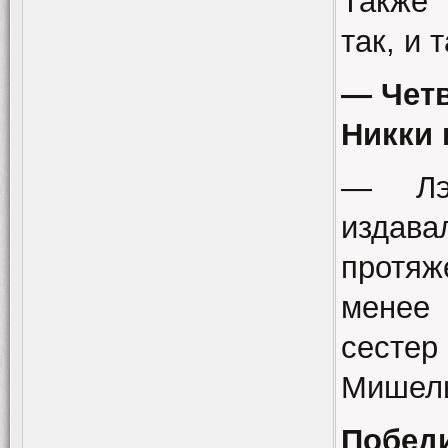
Также 
так, и 
— Четв
Никки 
— Лэ
издав
протяж
менее 
сесте
Мишель
Победи