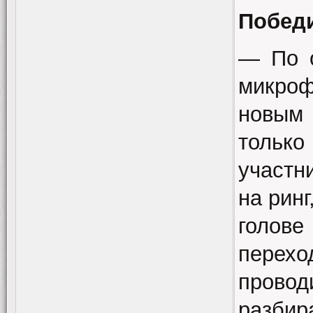
Победи
— По о
микроф
новым 
только
участн
на рин
голов
перех
провод
разбир