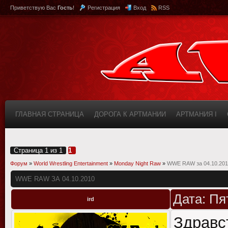
Приветствую Вас
Гость
!
Регистрация
Вход
RSS
ГЛАВНАЯ СТРАНИЦА
ДОРОГА К АРТМАНИИ
АРТМАНИЯ I
КАБИНЕТ
FAQ (ВОПРОС/ОТВЕТ)
ИНФОРМАЦИЯ О САЙТЕ
Страница
1
из
1
1
Форум
»
World Wrestling Entertainment
»
Monday Night Raw
»
WWE RAW за 04.10.201
WWE RAW ЗА 04.10.2010
Дата: Пя
ird
Здрав