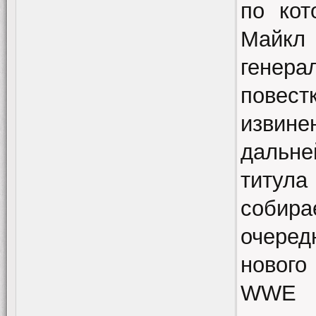
по кот
Майкл 
генера
повес
изви
дальне
титул
собир
очеред
нового
WWE –