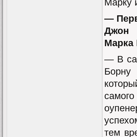
Марку 
— Пер
Джон 
Марка 
— В са
Борну
которы
самого
оупен
успехо
тем вр