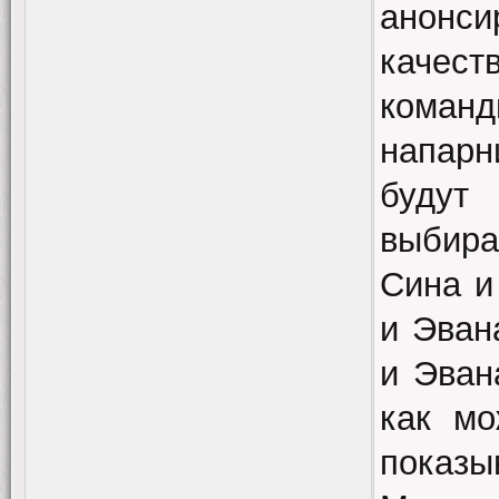
анонс
качест
команд
напарн
будут
выбир
Сина и
и Эван
и Эван
как мо
показы