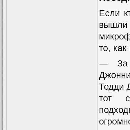
Если к
вышл
микроф
то, ка
— За 
Джонни
Тедди 
тот с
подход
огромн