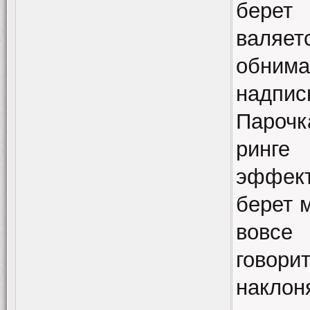
берет
валяет
обним
надпис
Пароч
ринге
эффект
берет 
вовсе
говор
наклон