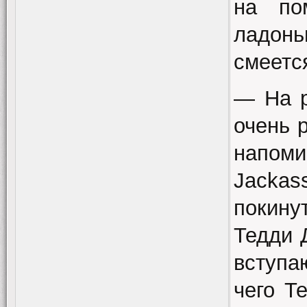
на по
ладонь
смеется
— На р
очень 
напоми
Jackas
покину
Тедди 
вступа
чего Т