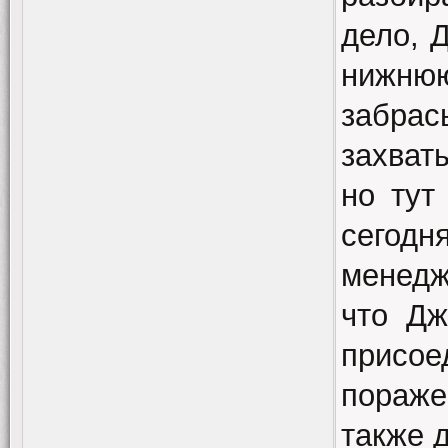
дело, 
нижн
забра
захват
но тут
сегод
менедж
что Дж
присое
пораже
также 