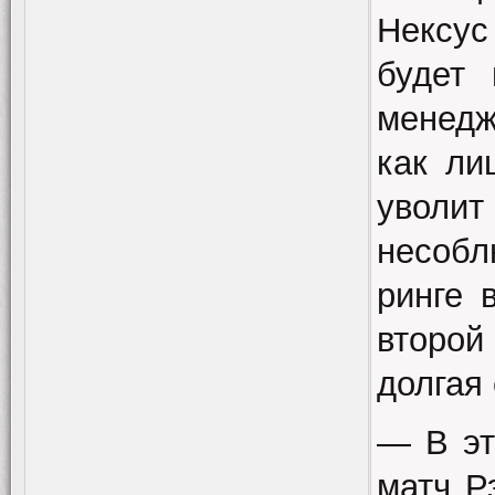
Нексус
будет 
менедж
как ли
увол
несобл
ринге 
второй
долгая
— В эт
матч Р