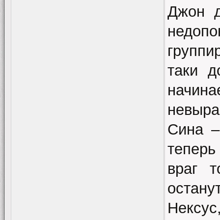
Джон д
недо
группи
таки д
начин
невыр
Сина –
теперь
враг 
остану
Нексу