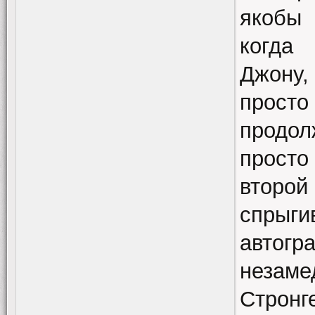
якобы 
когда
Джону,
прост
продол
прост
второй
спрыги
автог
незам
Стронг