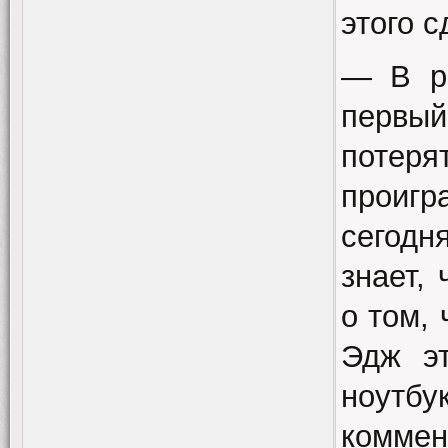
этого с
— В ра
первый
потеря
проигр
сегодн
знает,
о том,
Эдж эт
ноутбу
коммен