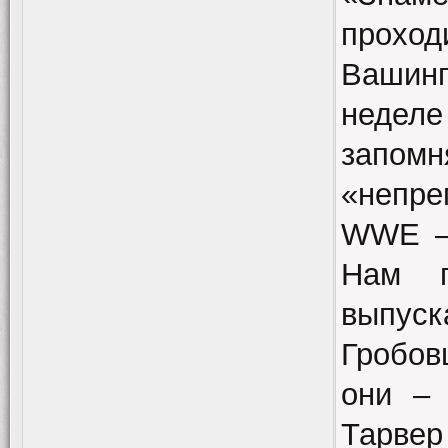
проход
Вашинг
недел
запомн
«непре
WWE – 
Нам п
выпус
Гробов
они –
Тарвер