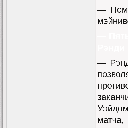
— Помо
мэйнив
— Пят
Рэнди
— Рэнд
позв
против
заканч
Уэйдом
матча,