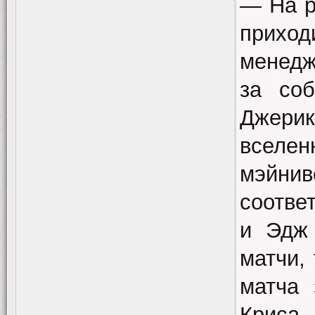
— На р
прихо
менедж
за со
Джери
вселе
мэйни
соотве
и Эдж 
матчи,
матча
Криса