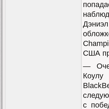
попад
наблю
Дэниэ
облож
Champi
США пр
— Оче
Коулу
BlackB
следую
с побе