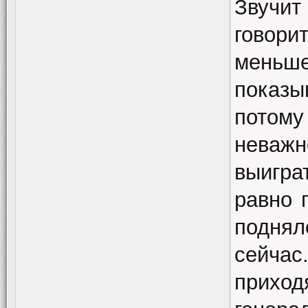
Звучи
говори
меньше
показы
потому
неважн
выигра
равно 
поднял
сейча
прихо