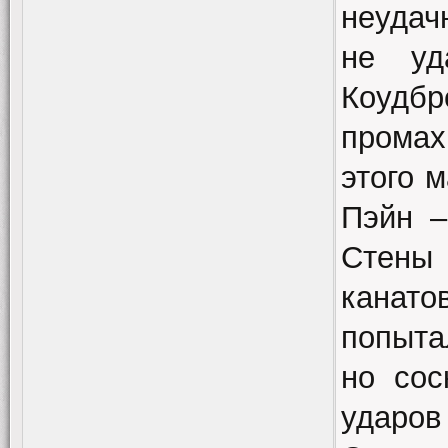
неудач
не уд
Коудбр
промах
этого 
Пэйн –
Стены 
канат
попыта
но сос
ударо