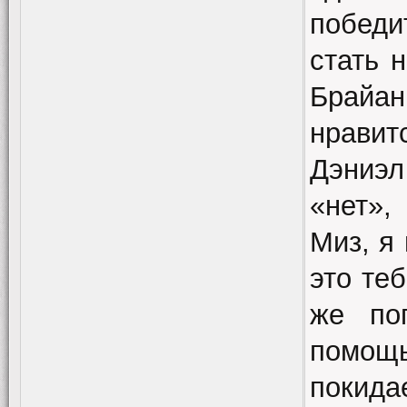
победи
стать 
Брайан
нравит
Дэниэл
«нет»,
Миз, я
это те
же по
помощь
покида