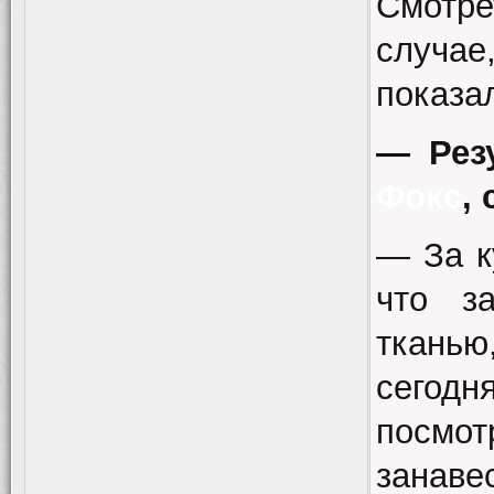
Смотре
случае
показа
— Рез
Фокс
,
— За к
что з
ткань
сегод
посмот
занаве