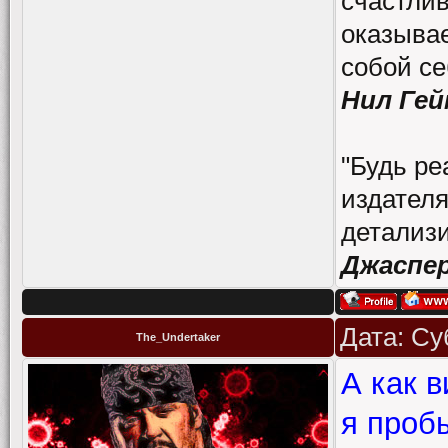
счастлив
оказывае
собой се
Нил Гей
"Будь ре
издателя
детализи
Джаспе
Дата: Су
The_Undertaker
А как в
я проб