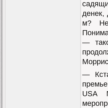
садящ
денек,
м? Не
Понима
— так
продол
Моррис
— Кст
премье
USA 
меропр