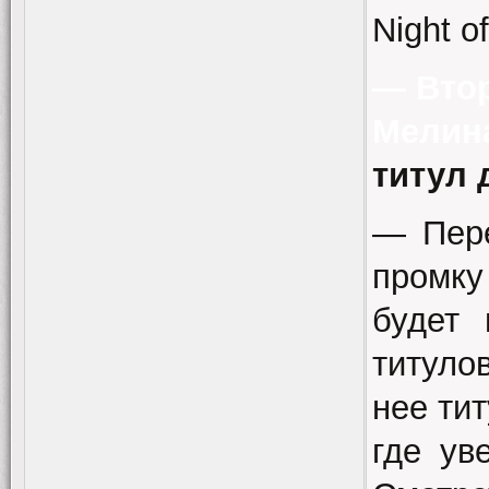
Night o
— Втор
Мелин
титул 
— Пере
промку
будет 
титуло
нее ти
где ув