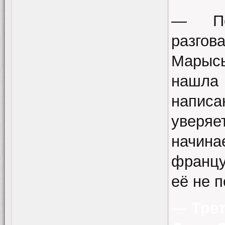
— По
разгов
Марысь
нашла
напис
уверяе
начин
францу
её не п
— Трет