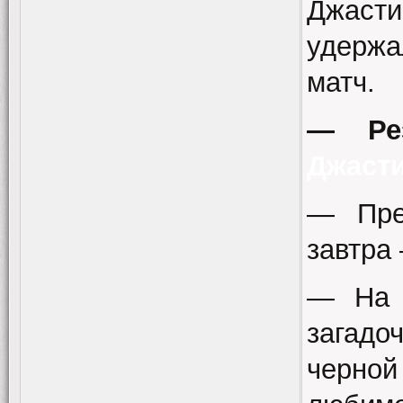
Джастин
удержа
матч.
— Ре
Джасти
— Пре
завтра 
— На 
загад
черной