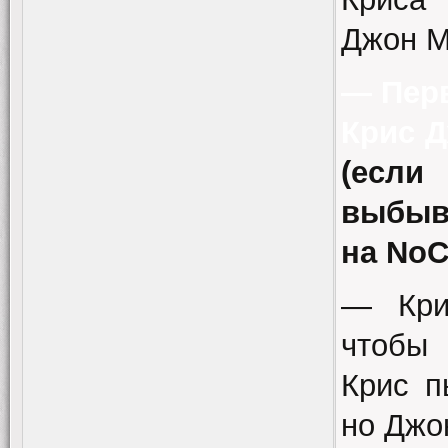
Джон М
— Пер
Крис 
(есл
выбыва
на NoC
— Кри
чтобы 
Крис п
но Джо