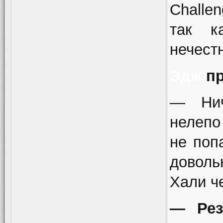
Challe
так к
нечест
Эдж
пр
— Нич
нелепо
не поп
довол
Хали ч
— Рез