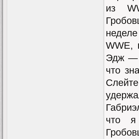
из WW
Гробо
неделе
WWE, г
Эдж — 
что зн
Слейте
удержа
Габриэ
что я
Гробо