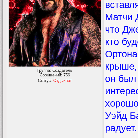
вставля
Матчи 
что Дж
кто буд
Ортона
крыше,
Группа: Создатель
Сообщений:
756
он был
Статус:
Отдыхает
интере
хорошо
Уэйд Б
радует.