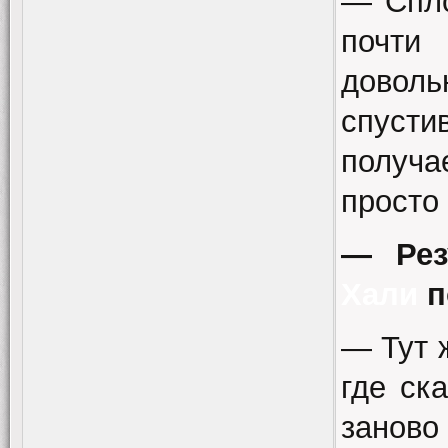
— Спло
почти
доволь
спуст
получ
просто 
— Рез
Хали
п
— Тут 
где ск
занов