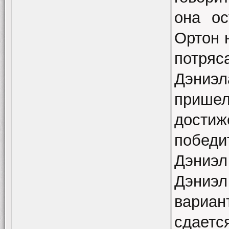
она ос
Ортон 
потряс
Дэниэ
пришел
достиж
победи
Дэниэл
Дэниэ
вариан
сдаетс