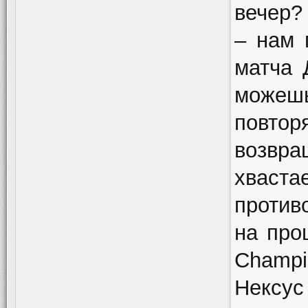
вечер?
– нам 
матча 
можешь
повтор
возвр
хваста
против
на про
Champi
Нексус