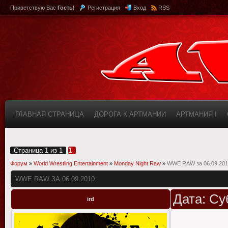
Приветствую Вас
Гость
!
Регистрация
Вход
RSS
ГЛАВНАЯ СТРАНИЦА
ДОРОГА К АРТМАНИИ
АРТМАНИЯ I
КАБИНЕТ
FAQ (ВОПРОС/ОТВЕТ)
ИНФОРМАЦИЯ О САЙТЕ
Страница
1
из
1
1
Форум
»
World Wrestling Entertainment
»
Monday Night Raw
»
WWE RAW за 06.09.201
WWE RAW ЗА 06.09.2010
Дата: Су
ird