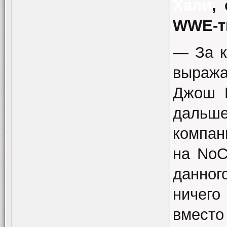
Хали
,
WWE-ти
— За к
выраж
Джош М
дальш
компан
на NoC
данного
ничег
вместо