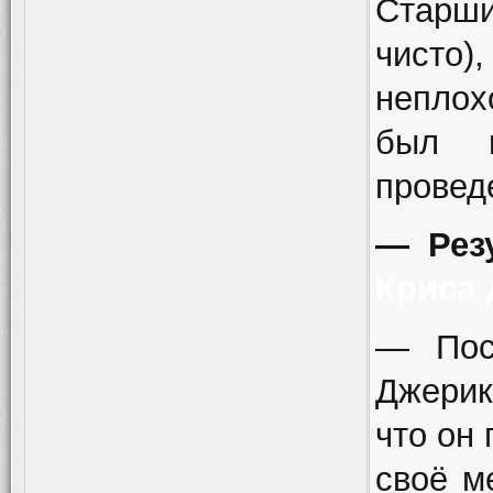
Старши
чисто
неплох
был п
провед
— Рез
Криса
— Пос
Джерик
что он 
своё м