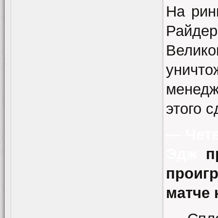
На рин
Райде
Велико
уничт
менедж
этого с
— Четв
Эдж
п
проигр
матче 