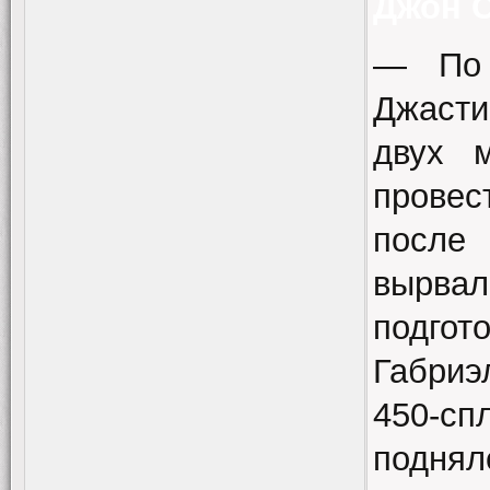
Джон 
— По 
Джасти
двух 
провес
после 
вырвал
подго
Габриэ
450-с
поднял