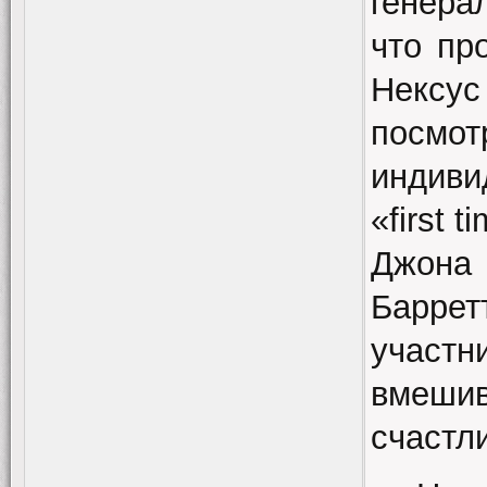
генера
что пр
Нексу
посмот
индиви
«first 
Джона 
Барре
участ
вмеши
счастл