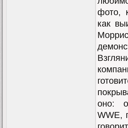
любимо
фото, 
как вы
Морри
демонс
Взгля
компа
готови
покрыв
оно: 
WWE, г
говори