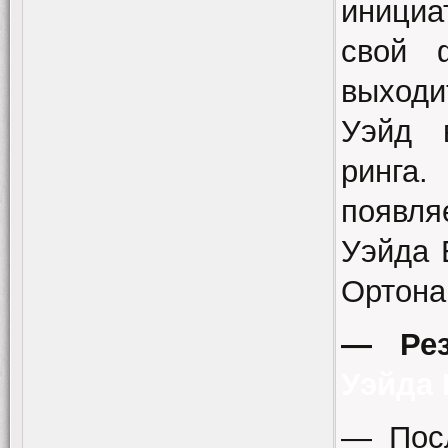
инициа
свой 
выходи
Уэйд 
ринга.
появля
Уэйда 
Ортона
— Рез
Уэйда 
— Посл