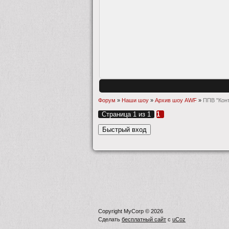
Форум
»
Наши шоу
»
Архив шоу AWF
»
ППВ "Кон
Страница
1
из
1
1
Copyright MyCorp © 2026
Сделать
бесплатный сайт
с
uCoz