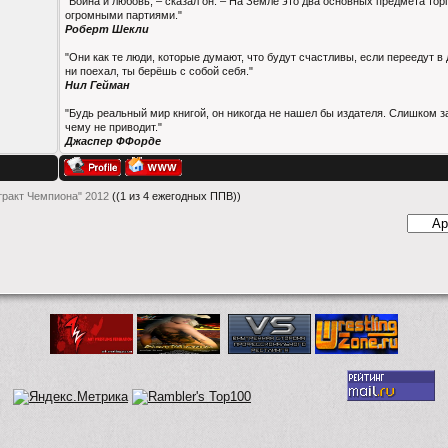
"Война и любовь, – сказал он. – На Земле это два основных предмета то
огромными партиями."
Роберт Шекли
"Они как те люди, которые думают, что будут счастливы, если переедут в 
ни поехал, ты берёшь с собой себя."
Нил Гейман
"Будь реальный мир книгой, он никогда не нашел бы издателя. Слишком з
чему не приводит."
Джаспер ФФорде
тракт Чемпиона" 2012
((1 из 4 ежегодных ППВ))