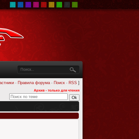
астники
·
Правила форума
·
Поиск
·
RSS
]
Архив - только для чтения