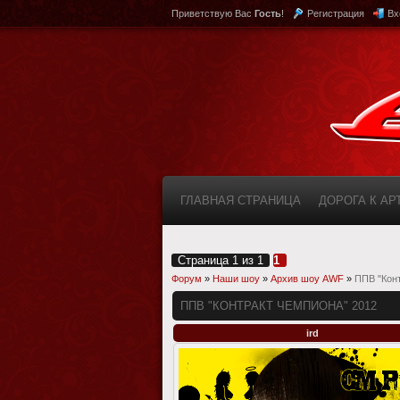
Приветствую Вас
Гость
!
Регистрация
Вх
ГЛАВНАЯ СТРАНИЦА
ДОРОГА К А
КАБИНЕТ
FAQ (ВОПРОС/ОТВЕТ)
Страница
1
из
1
1
Форум
»
Наши шоу
»
Архив шоу AWF
»
ППВ "Кон
ППВ "КОНТРАКТ ЧЕМПИОНА" 2012
ird