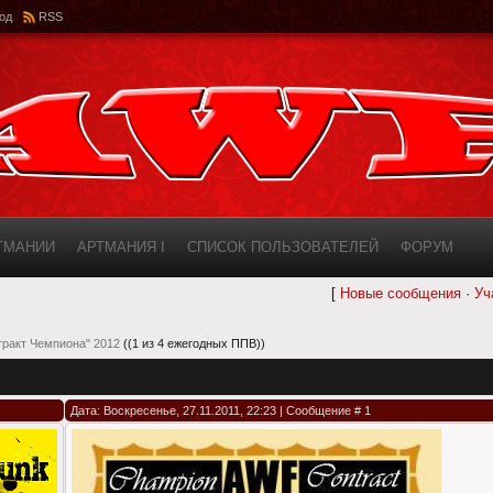
од
RSS
РТМАНИИ
АРТМАНИЯ I
СПИСОК ПОЛЬЗОВАТЕЛЕЙ
ФОРУМ
[
Новые сообщения
·
Уч
ИНФОРМАЦИЯ О САЙТЕ
AWF ROSTER
тракт Чемпиона" 2012
((1 из 4 ежегодных ППВ))
Дата: Воскресенье, 27.11.2011, 22:23 | Сообщение #
1