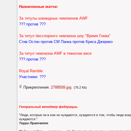
Назначенные матчи:
За титулы командных чемпионов AWF
??? против ???
За титул бесспорного чемпиона шоу "Время Гнева"
Стив Остин против СМ Панка против Криса Джерико
За титул чемпиона AWF в тяжелом весе
??? против ???
Royal Ramble
Участники: ???
Прикрепления:
2788509.jpg
(76.2 Kb)
Генеральный менеджер федерации.
"Люди, которые ни в ком не нуждаются, нуждаются в том, чтобы люди вокр
нуждаются."
Терри Пратчетт