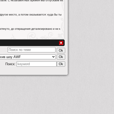
рговли. С незапамятных времен мы отпускаем их
другое место, а потом оказывается: куда бы ты
атянуто, до отвращения детализировано и ни к
Поиск: