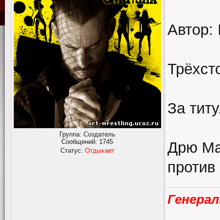
Автор: 
Трёхст
За тит
Группа: Создатель
Сообщений:
1745
Дрю Ма
Статус:
Отдыхает
против
Генерал