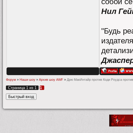
собой се
Нил Гей
"Будь ре
издателя
детализи
Джаспе
Форум
»
Наши шоу
»
Архив шоу AWF
»
Дрю МакИнтайр против Коди Роудса против
Страница
1
из
1
1