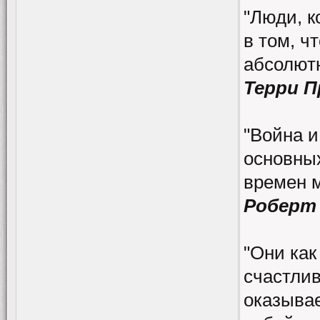
"Люди, к
в том, ч
абсолютн
Терри 
"Война и
основных
времен 
Роберт
"Они как
счастлив
оказывае