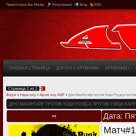
Приветствую Вас
Гость
!
Регистрация
Вход
RSS
ГЛАВНАЯ СТРАНИЦА
ДОРОГА К АРТМАНИИ
АРТМАНИЯ I
КАБИНЕТ
FAQ (ВОПРОС/ОТВЕТ)
ИНФОРМАЦИЯ О САЙТЕ
Страница
1
из
1
1
Форум
»
Наши шоу
»
Архив шоу AWF
»
Дрю МакИнтайр против Коди Роудса против
ДРЮ МАКИНТАЙР ПРОТИВ КОДИ РОУДСА ПРОТИВ УЭЙДА БАРР
Дата: Пя
ird
Матч#1