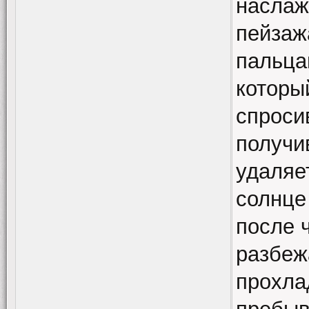
наслаж
пейзаж
пальца
которы
спроси
получи
удаляе
солнце
после ч
разбеж
прохла