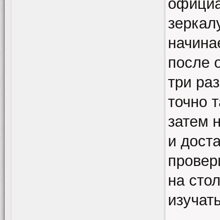
официа
зеркалу
начина
после 
три ра
точно т
затем 
и дост
провер
на сто
изучат