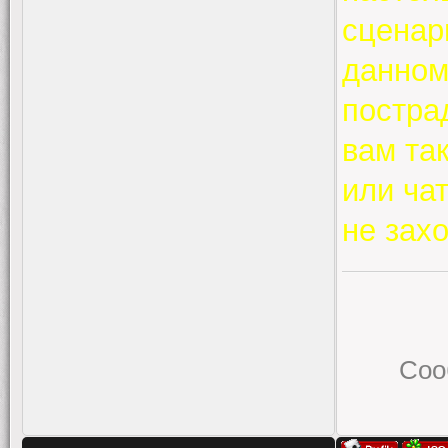
сценар
данном
постра
вам та
или ча
не захо
Соо