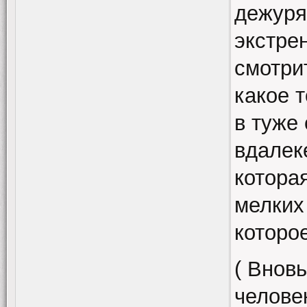
дежуря
экстрен
смотри
какое 
в туже 
вдалек
котора
мелких
которо
( Вновь
челове