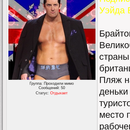
Уэйда 
Брайто
Велико
страны
британ
Пляж н
Группа: Проходили мимо
Сообщений:
50
деньки
Статус:
Отдыхает
турист
место 
рабоче