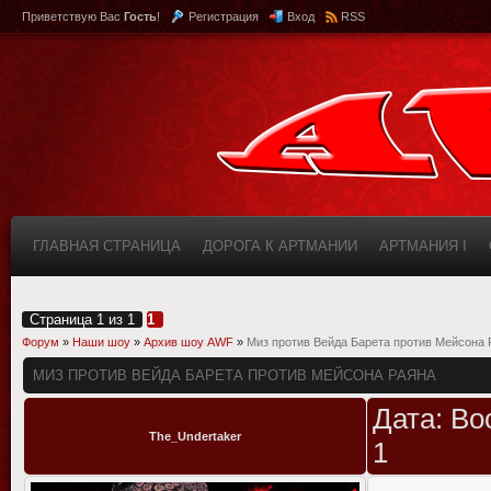
Приветствую Вас
Гость
!
Регистрация
Вход
RSS
ГЛАВНАЯ СТРАНИЦА
ДОРОГА К АРТМАНИИ
АРТМАНИЯ I
КАБИНЕТ
FAQ (ВОПРОС/ОТВЕТ)
ИНФОРМАЦИЯ О САЙТЕ
Страница
1
из
1
1
Форум
»
Наши шоу
»
Архив шоу AWF
»
Миз против Вейда Барета против Мейсона 
МИЗ ПРОТИВ ВЕЙДА БАРЕТА ПРОТИВ МЕЙСОНА РАЯНА
Дата: Во
The_Undertaker
1