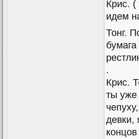
Крис. (
идем н
Тонг. П
бумага
рестли
.
Крис. 
ты уже
чепуху,
девки, 
концов