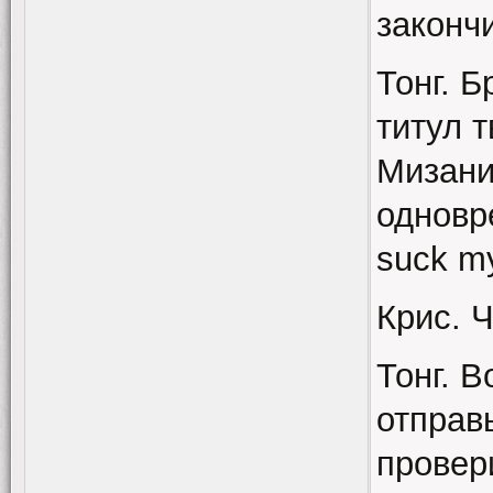
законч
Тонг. 
титул 
Мизани
одновре
suck my
Крис. 
Тонг. 
отправ
провер