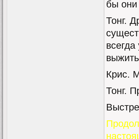
бы они
Тонг. Д
сущест
всегда
выжить 
Крис. М
Тонг. П
Выстрел
Продол
настоя