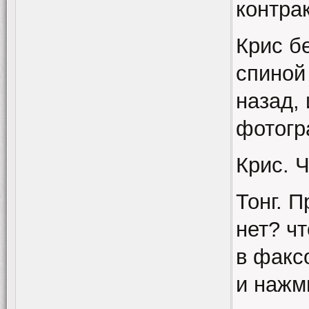
контра
Крис б
спиной 
назад, 
фотогр
Крис. 
Тонг. 
нет? ч
в факс
и нажм