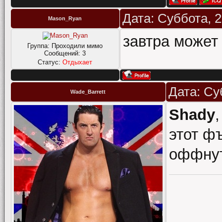
Дата: Суббота, 2
Mason_Ryan
завтра может 
Группа: Проходили мимо
Сообщений:
3
Статус:
Отдыхает
Дата: Су
Wade_Barrett
Shady
,
этот ф
оффнут