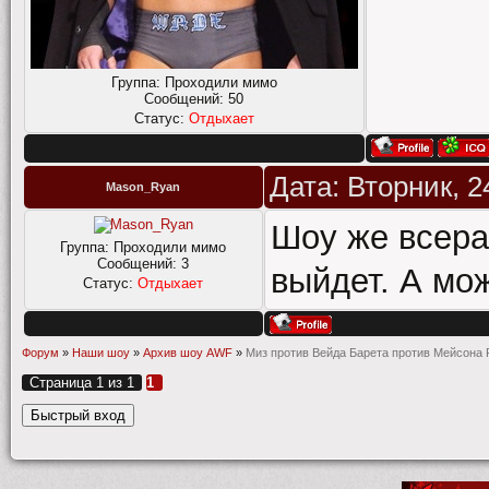
Группа: Проходили мимо
Сообщений:
50
Статус:
Отдыхает
Дата: Вторник, 2
Mason_Ryan
Шоу же всера
Группа: Проходили мимо
Сообщений:
3
выйдет. А мож
Статус:
Отдыхает
Форум
»
Наши шоу
»
Архив шоу AWF
»
Миз против Вейда Барета против Мейсона 
Страница
1
из
1
1