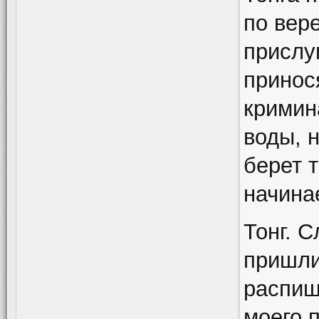
по вер
прислу
принос
кримин
воды, н
берет 
начинае
Тонг. С
пришли
распиш
моего 