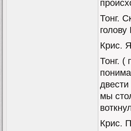
происх
Тонг. 
голову
Крис. Я
Тонг. (
понима
двести
мы стол
воткнул
Крис. П