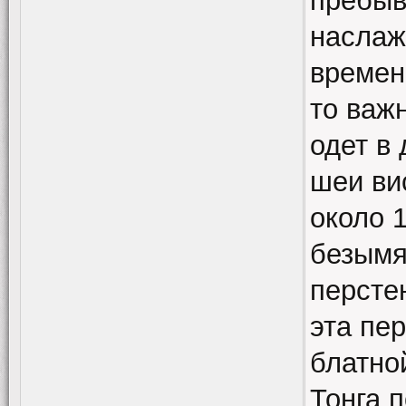
пребыв
наслаж
времен
то важ
одет в
шеи ви
около 1
безымя
перстен
эта пе
блатно
Тонга 