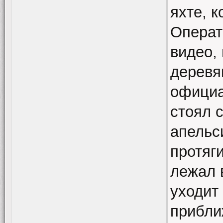
яхте, 
Операт
видео,
деревя
официа
стоял 
апельс
протяг
лежал 
уходит
прибли