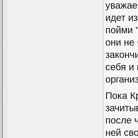
уважае
идет из
пойми 
они не 
законч
себя и
организ
Пока К
зачиты
после ч
ней св