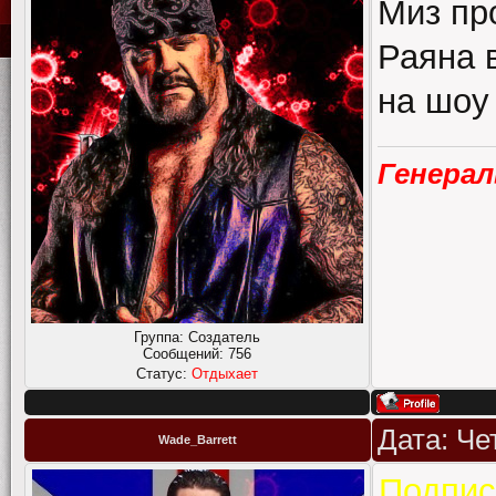
Миз пр
Раяна 
на шоу
Генера
Группа: Создатель
Сообщений:
756
Статус:
Отдыхает
Дата: Че
Wade_Barrett
Подпис