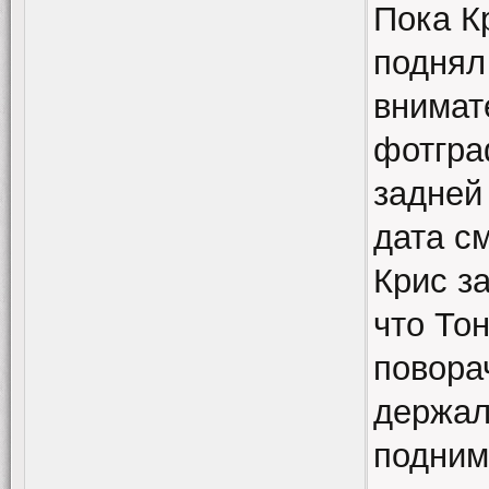
Пока К
поднял
внимате
фотгра
задней
дата см
Крис з
что Тон
поворач
держал
подним