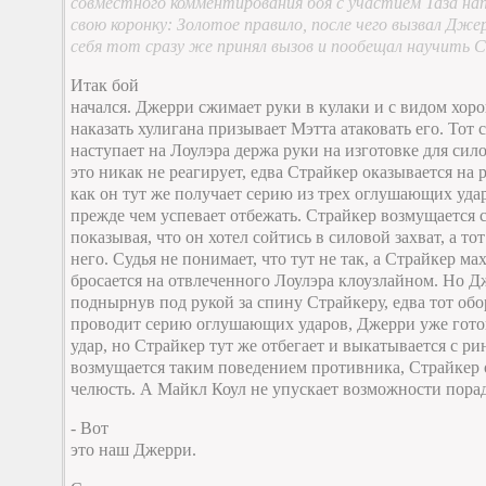
совместного комментирования боя с участием Таза нап
свою коронку: Золотое правило, после чего вызвал Джер
себя тот сразу же принял вызов и пообещал научить 
Итак бой
начался. Джерри сжимает руки в кулаки и с видом хоро
наказать хулигана призывает Мэтта атаковать его. Тот
наступает на Лоулэра держа руки на изготовке для сил
это никак не реагирует, едва Страйкер оказывается на
как он тут же получает серию из трех оглушающих удар
прежде чем успевает отбежать. Страйкер возмущается с
показывая, что он хотел сойтись в силовой захват, а то
него. Судья не понимает, что тут не так, а Страйкер ма
бросается на отвлеченного Лоулэра клоузлайном. Но Дж
поднырнув под рукой за спину Страйкеру, едва тот обо
проводит серию оглушающих ударов, Джерри уже гот
удар, но Страйкер тут же отбегает и выкатывается с р
возмущается таким поведением противника, Страйкер 
челюсть. А Майкл Коул не упускает возможности порадо
- Вот
это наш Джерри.