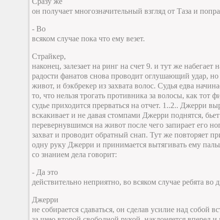
Сразу же
он получает многозначительный взгляд от Таза и попра
- Во
всяком случае пока что ему везет.
Страйкер,
наконец, залезает на ринг на счет 9. и тут же набегает н
радости фанатов снова проводит оглушающий удар, но 
живот, и бэкбрекер из захвата волос. Судья едва начин
то, что нельзя трогать противника за волосы, как тот 
судье приходится прерваться на отчет. 1..2.. Джерри в
вскакивает и не давая стомпами Джерри поднятся, бьет 
перевернувшимся на живот после чего запирает его н
захват и проводит обратный снап. Тут же повторяет пр
одну руку Джерри и принимается вытягивать ему пальц
со знанием дела говорит:
- Да это
действительно неприятно, во всяком случае ребята во д
Джерри
не собирается сдаваться, он сделав усилие над собой в
за шею второй свободной рукой, наклоняется вперед и 