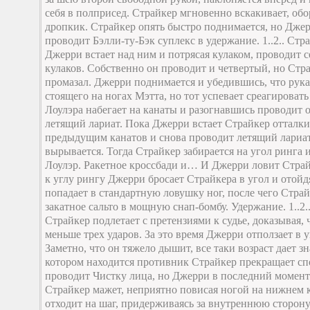
себя в полприсед. Страйкер мгновенно вскакивает, обо
дропкик. Страйкер опять быстро поднимается, но Джер
проводит Бэлли-ту-Бэк суплекс в удержание. 1..2.. Стр
Джерри встает над ним и потрясая кулаком, проводит 
кулаков. Собственно он проводит и четвертый, но Стр
промазал. Джерри поднимается и убедившись, что рука
стоящего на ногах Мэтта, но тот успевает среагироват
Лоулэра набегает на канаты и разогнавшись проводит
летящий лариат. Пока Джерри встает Страйкер отталк
предыдущим канатов и снова проводит летящий лариат.
вырывается. Тогда Страйкер забирается на угол ринга 
Лоулэр. Ракетное кроссбади и… И Джерри ловит Страй
к углу рингу Джерри бросает Страйкера в угол и отойдя
попадает в стандартную ловушку ног, после чего Страй
закатное сальто в мощную снап-бомбу. Удержание. 1..2
Страйкер подлетает с претензиями к судье, доказывая, 
меньше трех ударов. За это время Джерри отползает в у
Заметно, что он тяжело дышит, все таки возраст дает з
котором находится противник Страйкер прекращает сп
проводит Чистку лица, но Джерри в последний момент 
Страйкер мажет, неприятно повисая ногой на нижнем к
отходит на шаг, придерживаясь за внутреннюю сторону 