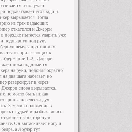
рачивается и получает
ри подхватывает его сзади и
айкер вырывается. Тогда
серию из трех падающих
айкер откатился и Джерри
 в порядке пытается ударить уже
ь и поднырнув под руку
 обернувшемуся противнику
ивается от прилегающих к
 Удержание 1..2.. Джерри
и ждет пока поднимется
кера на руки, подойдя обратно
 на два шага набегает, но
кер реверсирует в через
.. Джерри снова вырывается.
что не могло быть никак
гол ринга перевести дух.
нать. Заметив положение в
орить с судьей и разбежавшись
отклоняется в сторону и
анате. Он вытаскивает ногу и
бедра, а Лоулэр тут