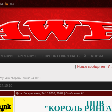
од
RSS
РТМАНИИ
АРТМАНИЯ I
СПИСОК ПОЛЬЗОВАТЕЛЕЙ
ФОРУМ
[
Новые сообщения
·
Уч
ИНФОРМАЦИЯ О САЙТЕ
AWF ROSTER
ay-Veiw "Король Ринга" 24.10.10
4.10.10
Дата: Воскресенье, 24.10.2010, 20:04 | Сообщение #
1
ППВ
"КОРОЛЬ РИНГА" 