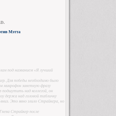
.D.
отив Мэтта
илам под названием «Я лучший
ер. Для победы необходимо было
ним микрофон заветную фразу
в подшутить над коллегой, он
шоу держа над головой табличку
 вниз. Это явно злило Страйкера, но
 Гнева Страйкер после