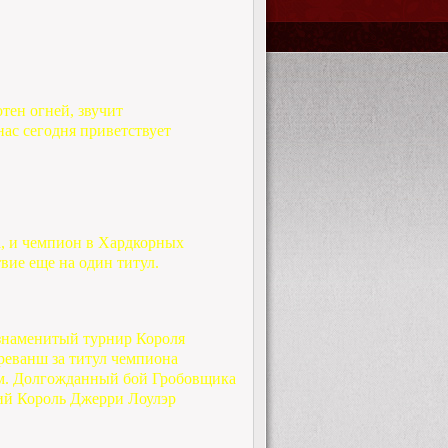
тен огней, звучит
ас сегодня приветствует
а, и чемпион в Хардкорных
твие еще на один титул.
 знаменитый турнир Короля
реванш за титул чемпиона
ом. Долгожданный бой Гробовщика
щий Король Джерри Лоулэр