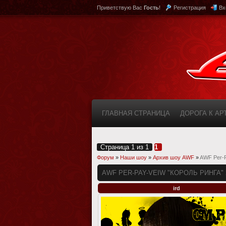
Приветствую Вас
Гость
!
Регистрация
Вх
ГЛАВНАЯ СТРАНИЦА
ДОРОГА К А
КАБИНЕТ
FAQ (ВОПРОС/ОТВЕТ)
Страница
1
из
1
1
Форум
»
Наши шоу
»
Архив шоу AWF
»
AWF Per-P
AWF PER-PAY-VEIW "КОРОЛЬ РИНГА" 2
ird