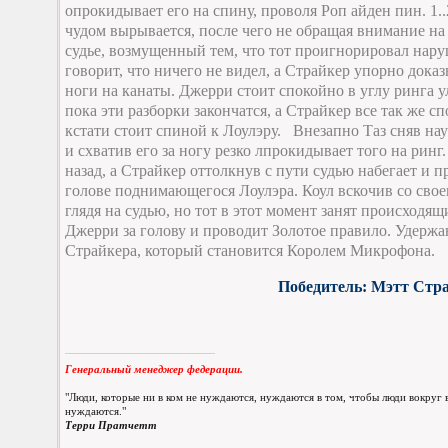
опрокидывает его на спину, проволя Роп айден пин. 1..
чудом вырывается, после чего не обращая внимание на
судье, возмущенный тем, что тот проигнорировал нар
говорит, что ничего не видел, а Страйкер упорно дока
ноги на канаты. Джерри стоит спокойно в углу ринга у
пока эти разборки закончатся, а Страйкер все так же сп
кстати стоит спиной к Лоулэру.
Внезапно Таз сняв на
и схватив его за ногу резко лпрокидывает того на ринг
назад, а Страйкер оттолкнув с пути судью набегает и 
голове поднимающегося Лоулэра. Коул вскочив со свое
глядя на судью, но тот в этот момент занят происходя
Джерри за голову и проводит Золотое правило. Удержани
Страйкера, который становится Королем Микрофона.
Победитель: Мэтт Стр
Генеральный менеджер федерации.
"Люди, которые ни в ком не нуждаются, нуждаются в том, чтобы люди вокруг в
нуждаются."
Терри Пратчетт