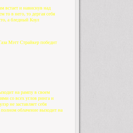
ам встает и нависнув над
 то в него, то дергая себя
сто, а бледный Коул
Таза Мэтт Страйкер победит
ыходит на рампу в своем
ями со всех углов ринга и
улэр не заставляет себя
в полном облачение выходит на