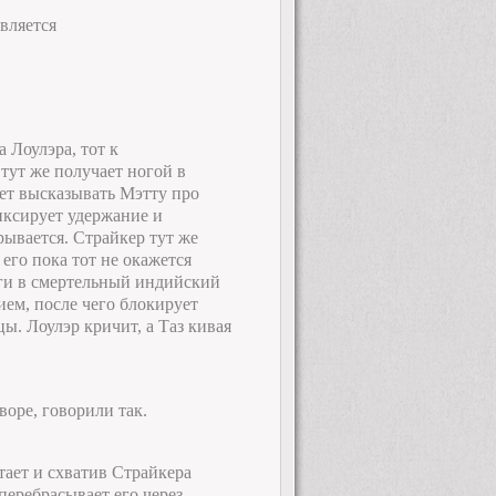
вляется
а Лоулэра, тот к
тут же получает ногой в
ает высказывать Мэтту про
фиксирует удержание и
ырывается. Страйкер тут же
его пока тот не окажется
оги в смертельный индийский
ием, после чего блокирует
ы. Лоулэр кричит, а Таз кивая
воре, говорили так.
стает и схватив Страйкера
перебрасывает его через