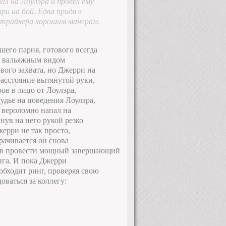
ал на Лоулэра и провел ему
ри на бой. Едва придя в
Страйкера хорошим манерам.
шего парня, готового всегда
 с вальяжным видом
ового захвата, но Джерри на
 расстояние вытянутой руки,
ов в лицо от Лоулэра,
удье на поведения Лоулэра,
т вероломно напал на
хнув на него рукой резко
ерри не так просто,
рачивается он снова
ов провести мощный завершающий
инга. И пока Джерри
обходит ринг, проверяя свою
ваться за коллегу: