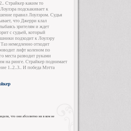
2.. Страйкер каким то
 Лоулэра подскакивает к
ушение правил Лоулэром. Судья
зывает, что Джерри клал
лыбаясь зрителям и ждет
орит с судьей, который
ушники подходит к Лоулэру
. Таз немедленно отходит
проводит лифт коленом по
го места разводит руками
щим на ринге. Страйкер поднимает
е 1..2..3.. И победа Мэтта
айкер
идели, что они абсолютно ни в ком не