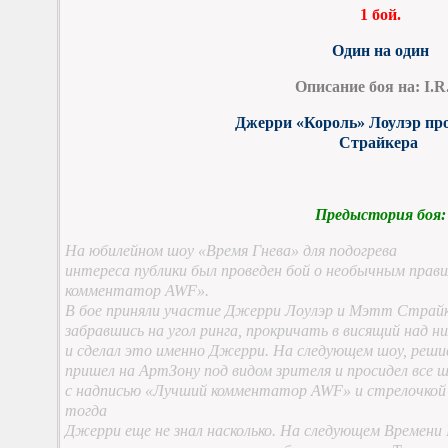
1 бой.
Один на один
Описание боя на: I.R
Джерри «Король» Лоулэр пр
Страйкера
Предыстория боя:
На юбилейном шоу «Время Гнева» для подогрева
интереса публики был проведен бой о необычным прав
комментатор
AWF
».
В бое приняли участие Джерри Лоулэр и Мэтт Страйк
забравшись на угол ринга, прокричать в висящий над 
и сделал это именно Джерри. На следующем шоу, реши
пришел на АртЗону под видом зрителя и просидел все 
с надписью «Лучший комментатор
AWF
» и стрелочкой
тогда
Джерри еще не знал насколько. На следующем Времени