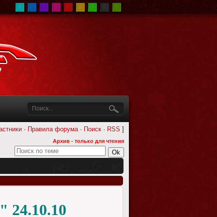
астники
·
Правила форума
·
Поиск
·
RSS
]
Архив - только для чтения
24.10.10