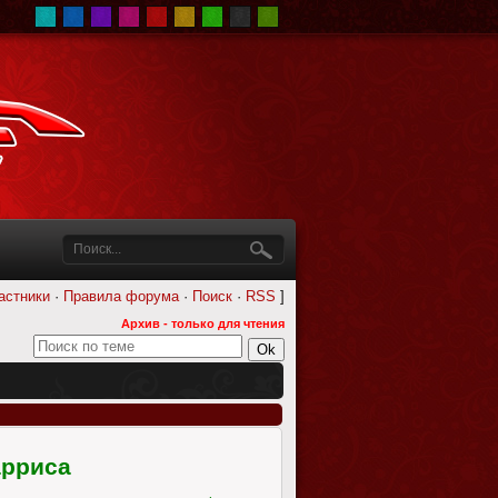
астники
·
Правила форума
·
Поиск
·
RSS
]
Архив - только для чтения
арриса