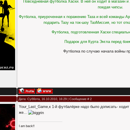
Повседневная футболка Хаски. В ней он ходит в магазин и
поедая чипсы.
Футболка, приуроченная к поражению Таза и всей команды Ар
подарить Тазу на ток-шоу ТазМиссия, но тот от
Футболка, подготовленная Хаски специальн
Подарок для Курта Энгла перед бое
Футболка по случаю начала войны п
Дата: Суббота, 16.10.2010, 16:29 | Сообщение #
2
Your_Last_Game,к 1-й футбалёрке надо было дописать- ходит
же...
I am back!!