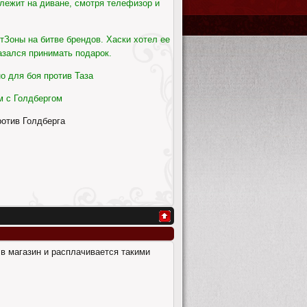
 лежит на диване, смотря телефизор и
тЗоны на битве брендов. Хаски хотел ее
казался принимать подарок.
о для боя против Таза
м с Голдбергом
ротив Голдберга
 в магазин и расплачивается такими