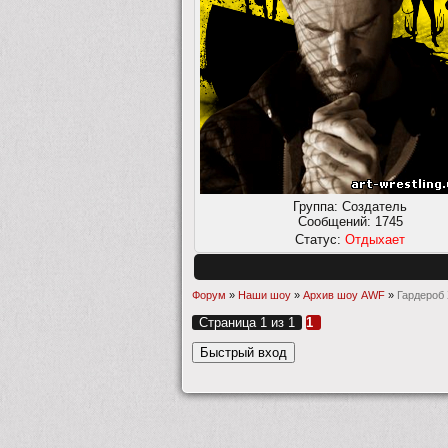
Группа: Создатель
Сообщений:
1745
Статус:
Отдыхает
Форум
»
Наши шоу
»
Архив шоу AWF
»
Гардероб
Страница
1
из
1
1