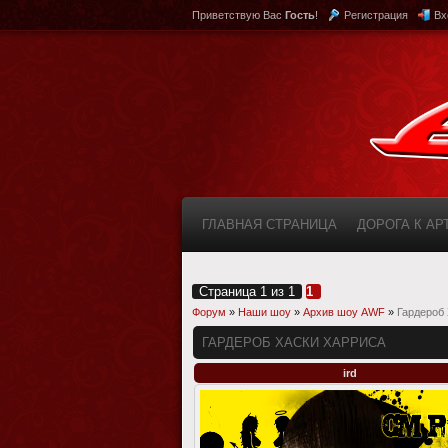
Приветствую Вас
Гость
!
Регистрация
Вх
ГЛАВНАЯ СТРАНИЦА
ДОРОГА К А
КАБИНЕТ
FAQ (ВОПРОС/ОТВЕТ)
Страница
1
из
1
1
Форум
»
Наши шоу
»
Архив шоу AWF
»
Гардероб
ГАРДЕРОБ ХАСКИ ХАРРИСА
ird