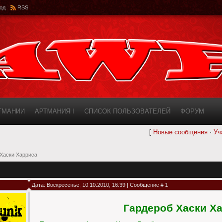
од
RSS
РТМАНИИ
АРТМАНИЯ I
СПИСОК ПОЛЬЗОВАТЕЛЕЙ
ФОРУМ
[
Новые сообщения
·
Уч
ИНФОРМАЦИЯ О САЙТЕ
AWF ROSTER
 Хаски Харриса
Дата: Воскресенье, 10.10.2010, 16:39 | Сообщение #
1
Гардероб Хаски Х