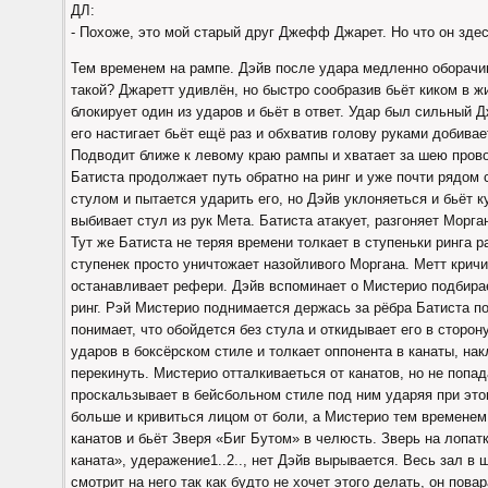
ДЛ:
- Похоже, это мой старый друг Джефф Джарет. Но что он здес
Тем временем на рампе. Дэйв после удара медленно оборачив
такой? Джаретт удивлён, но быстро сообразив бьёт киком в жи
блокирует один из ударов и бьёт в ответ. Удар был сильный 
его настигает бьёт ещё раз и обхватив голову руками добивае
Подводит ближе к левому краю рампы и хватает за шею пров
Батиста продолжает путь обратно на ринг и уже почти рядом 
стулом и пытается ударить его, но Дэйв уклоняеться и бьёт к
выбивает стул из рук Мета. Батиста атакует, разгоняет Морган
Тут же Батиста не теряя времени толкает в ступеньки ринга 
ступенек просто уничтожает назойливого Моргана. Метт кричи
останавливает рефери. Дэйв вспоминает о Мистерио подбира
ринг. Рэй Мистерио поднимается держась за рёбра Батиста по
понимает, что обойдется без стула и откидывает его в сторо
ударов в боксёрском стиле и толкает оппонента в канаты, нак
перекинуть. Мистерио отталкиваеться от канатов, но не попад
проскальзывает в бейсбольном стиле под ним ударяя при это
больше и кривиться лицом от боли, а Мистерио тем временем
канатов и бьёт Зверя «Биг Бутом» в челюсть. Зверь на лопа
каната», удеражение1..2.., нет Дэйв вырывается. Весь зал в 
смотрит на него так как будто не хочет этого делать, он пов