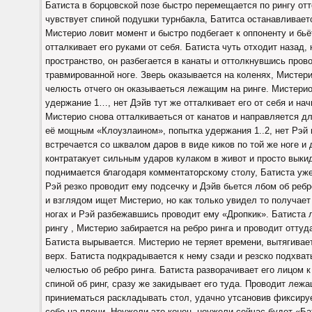
Батиста в борцовской позе быстро перемещается по рингу отт
чувствует спиной подушки турнбакла, Батитса останавливаетс
Мистерио ловит момент и быстро подбегает к оппоненту и бьё
отталкивает его руками от себя. Батиста чуть отходит назад,
пространство, он разбегается в канаты и оттолкнувшись пров
травмированной ноге. Зверь оказывается на коленях, Мистери
челюсть отчего он оказываеться лежащим на ринге. Мистери
удержание 1…, нет Дэйв тут же отталкивает его от себя и на
Мистерио снова отталкиваеться от канатов и направляется дл
её мощным «Клоузлаином», попытка удержания 1..2, нет Рэй н
встречается со шквалом даров в виде киков по той же ноге и
контратакует сильным ударов кулаком в живот и просто выки
поднимается благодаря комментаторскому столу, Батиста уже 
Рэй резко проводит ему подсечку и Дэйв бьется лбом об реб
и взглядом ищет Мистерио, но как только увидел то получает
ногах и Рэй разбежавшись проводит ему «Дропкик». Батиста 
рингу , Мистерио забирается на ребро ринга и проводит отту
Батиста вырывается. Мистерио не теряет времени, вытягивает
верх. Батиста подкрадывается к нему сзади и резско подхваты
челюстью об ребро ринга. Батиста разворачивает его лицом к
спиной об ринг, сразу же закидывает его туда. Проводит ле
приниематься раскладывать стол, удачно утсановив фиксиру
себе на плечи. Неужели это конец, неужели сейчас будет «Б