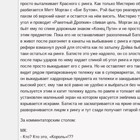
просто выталкивает Красного с ринга. Как только Мистерио об
разбегается Метт Морган с «Биг Бутом», Рэй быстро реагиру
пахом об верхний канат и остается на нём висеть. Мистерио 
угол и проводит «Ракетный Дропкик» сбивая цель. Морган за 
бьёт ему по спине дорожным знаком «Конец Пути» и не просто
этим предметом. Пока его не останавливает разозленный Бати
в живот после разгоняет в канаты на выбывание с ринга и пр
рефери взмахнул рукой для отсчёта как по затылку Дэйва бьё
таки остаться на ринге. Батисте это уже надоело, он со злос
после пары ударов по нему кидает спиной об угол ринга и пр
после просто выкидывает его с ринга. Но не оставляет его так
видит рядом припаркованную тележку как в супермаркетах, по
он выкидывает хардкорные предмета из тележки и закидывает
высокий рост, ему там всё равно не удобно и выбраться без 
пользуется этим и катит тележку вдоль по рампе и толкает её
установлен маленький экран на котором красуется эмблема шо
взрывается искрами. Батиста не засматривается на яркие огн
разворачивается лицом к рингу и тут сзади получает гитарой 
За комментаторским столом:
МК:
- Кто? Кто это, «Король»!??