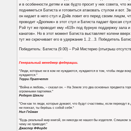
и в особенности детям и как будто просит у них совета, что ж
подниметься Батиста и готовиться атаковать стулом и вот. Зв
он кидает в него стул и Дэйв ловит его перед своим лицом, ч
проводит «Дропкик» в этот стул и Батиста падает бросая стул
Рэй тут же проводит ему «619» под бурную поддержку зала 
канатов». Но в этот момент Батиста выставляет колени вверх
тут же скрючивает его в удержание 1..2…3. Победитель Батис
Победитель: Батиста (9.00) – Рэй Мистерио (отыгрыш отсутств
Генеральный менеджер федерации.
"Люди, которые ни в ком не нуждаются, нуждаются в том, чтобы люди вокр
нуждаются."
Терри Пратчетт
"Война и любовь, – сказал он. – На Земле это два основных предмета то
огромными партиями."
Роберт Шекли
"Они как те люди, которые думают, что будут счастливы, если переедут в 
ни поехал, ты берёшь с собой себя."
Нил Гейман
"Будь реальный мир книгой, он никогда не нашел бы издателя. Слишком з
чему не приводит."
Джаспер ФФорде