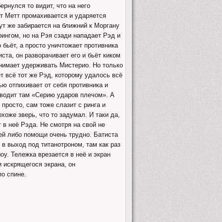
ернулся то видит, что на него
ет Метт промахивается и ударяется
тут же забирается на ближний к Моргану
рингом, но на Рэя сзади нападает Рэд и
 бьёт, а просто уничтожает противника
ста, он разворачивает его и бьёт киком
инимает удерживать Мистерио. Но только
т всё тот же Рэд, которому удалось всё
тью отпихивает от себя противника и
оводит там «Серию ударов плечом». А
 просто, сам тоже слазит с ринга и
хоже зверь, что то задумал. И таки да,
 в неё Рэда. Не смотря на свой не
чей либо помощи очень трудно. Батиста
 в выход под титанотроном, там как раз
у. Тележка врезается в неё и экран
и искрящегося экрана, он
по спине.