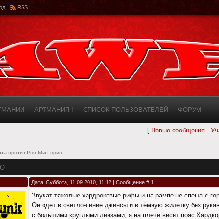
од
RSS
РТМАНИИ
АРТМАНИЯ I
СПИСОК ПОЛЬЗОВАТЕЛЕЙ
ФОРУМ
[
Новые сообщения
·
Уч
ИНФОРМАЦИЯ О САЙТЕ
AWF ROSTER
ста против Рея Мистерио
ИО
Дата: Суббота, 11.09.2010, 11:12 | Сообщение #
1
Звучат тяжолые хардроковые рифы и на рампе не спеша с го
Он одет в светло-синие джинсы и в тёмную жилетку без рука
с большими круглыми линзами, а на плече висит пояс Хардко