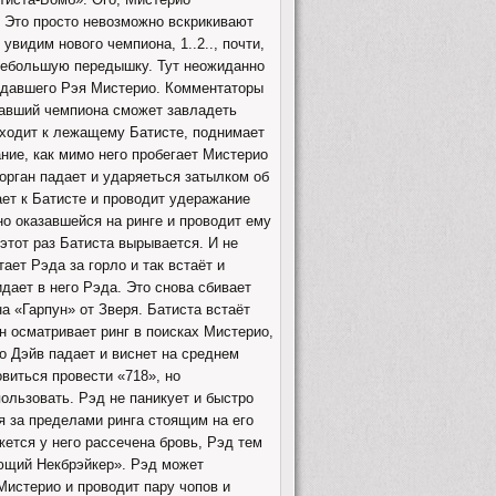
. Это просто невозможно вскрикивают
видим нового чемпиона, 1..2.., почти,
 небольшую передышку. Тут неожиданно
жидавшего Рэя Мистерио. Комментаторы
жавший чемпиона сможет завладеть
дходит к лежащему Батисте, поднимает
ние, как мимо него пробегает Мистерио
орган падает и ударяеться затылком об
ает к Батисте и проводит удеражание
анно оказавшейся на ринге и проводит ему
 этот раз Батиста вырывается. И не
ет Рэда за горло и так встаёт и
дает в него Рэда. Это снова сбивает
на «Гарпун» от Зверя. Батиста встаёт
он осматривает ринг в поисках Мистерио,
го Дэйв падает и виснет на среднем
овиться провести «718», но
пользовать. Рэд не паникует и быстро
я за пределами ринга стоящим на его
жется у него рассечена бровь, Рэд тем
яющий Некбрэйкер». Рэд может
 Мистерио и проводит пару чопов и