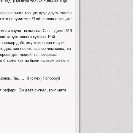
ый зад. (Публика только сильнее ещё
леры на ринге трощат друг другу головы.
ы это получитете. Я объявляю о защите
ами и звучат позывные Сан – Диего 619
иветствует своего кумира. Рэй
, анонсер даёт ему микрофон в руки.
 не достоин носить звание чемпиона, ты
героев для людей, ты позоришь
 б такие как ты были на этом ринге и
пионом. Ты…….!! (смех) Попробуй
я рефери. Он даёт сигнал, гонг матч