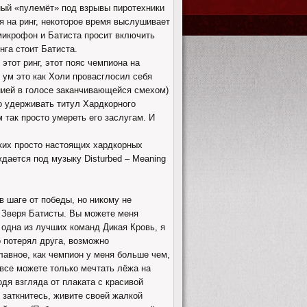
ный «пулемёт» под взрывы пиротехники
я на ринг, некоторое время выслушивает
 микрофон и Батиста просит включить
нга стоит Батиста.
 этот ринг, этот пояс чемпиона на
ш ум это как Холи провасглосил себя
нией в голосе заканчивающейся смехом)
о удерживать титул Хардкорного
 так просто умереть его заслугам. И
ких просто настоящих хардкорных
дается под музыку Disturbed – Meaning
 в шаге от победы, но никому не
. Зверя Батисты. Вы можете меня
 одна из лучших команд Дикая Кровь, я
о потерял друга, возможно
лавное, как чемпион у меня больше чем,
 все можете только мечтать лёжа на
дя взгляда от плаката с красивой
заткнитесь, живите своей жалкой