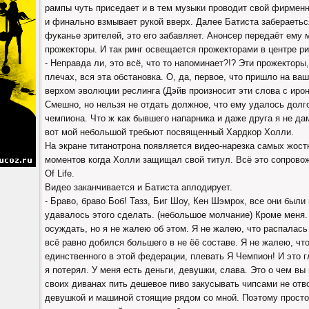
рампы чуть приседает и в тем музыки проводит свой фирмен
и финально взмывает рукой вверх. Далее Батиста забераетьс
фуканье зрителей, это его забавляет. Анонсер передаёт ему
прожекторы. И так ринг освещается прожекторами в центре ри
- Неправда ли, это всё, что то напоминает?!? Эти прожекторы,
плечах, вся эта обстановка. О, да, первое, что пришло на ва
верхом эволюции реслинга (Дэйв произносит эти слова с иро
Смешно, но нельзя не отдать должное, что ему удалось долг
чемпиона. Что ж как бывшего напарника и даже друга я не дам
вот мой небольшой требьют посвященный Хардкор Холли.
На экране титанотрона появляется видео-нарезка самых жост
моментов когда Холли защищал свой титул. Всё это сопровож
Of Life.
Видео заканчивается и Батиста аплодирует.
- Браво, браво Боб! Тазз, Биг Шоу, Кен Шэмрок, все они были
удавалось этого сделать. (небольшое молчание) Кроме меня
осуждать, но я не жалею об этом. Я не жалею, что распалась
всё равно добился большего в не ёё составе. Я не жалею, чт
единственного в этой федерации, плевать Я Чемпион! И это г
я потерял. У меня есть деньги, девушки, слава. Это о чем вы
своих диванах пить дешевое пиво закусывать чипсами не отво
девушкой и машиной стоящие рядом со мной. Поэтому просто 