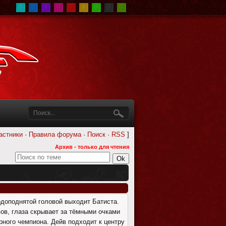
астники
·
Правила форума
·
Поиск
·
RSS
]
Архив - только для чтения
рдоподнятой головой выходит Батиста.
вов, глаза скрывает за тёмными очками
рного чемпиона. Дейв подходит к центру