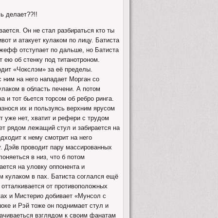
ь делает??!!
ается. Он не стал разбираться кто ты
вот и атакует кулаком по лицу. Батиста
Джефф отступает по дальше, но Батиста
т ею об стенку под титанотроном.
одит «Чокслэм» за её пределы.
с ним на него нападает Морган со
улаком в область печени. А потом
а и тот бьется торсом об ребро ринга.
разнося их и пользуясь верхним ярусом
т уже нет, хватит и рефери с трудом
ет рядом лежащий стул и забирается на
дходит к нему смотрит на него
ну. Дэйв проводит пару массированных
лоняеться в низ, что б потом
ается на уловку оппонента и
м кулаком в пах. Батиста соглался ещё
 отталкивается от противоположных
тках и Мистерио добивает «Мунсол с
шоке и Рэй тоже он поднимает стул и
арачиваеться взглядом к своим фанатам