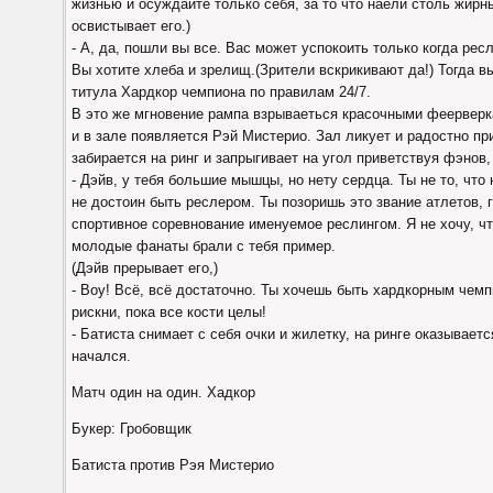
жизнью и осуждайте только себя, за то что наели столь жирн
освистывает его.)
- А, да, пошли вы все. Вас может успокоить только когда рес
Вы хотите хлеба и зрелищ.(Зрители вскрикивают да!) Тогда в
титула Хардкор чемпиона по правилам 24/7.
В это же мгновение рампа взрываеться красочными феерверк
и в зале появляется Рэй Мистерио. Зал ликует и радостно пр
забирается на ринг и запрыгивает на угол приветствуя фэнов
- Дэйв, у тебя большие мышцы, но нету сердца. Ты не то, что
не достоин быть реслером. Ты позоришь это звание атлетов, 
спортивное соревнование именуемое реслингом. Я не хочу, что
молодые фанаты брали с тебя пример.
(Дэйв прерывает его,)
- Воу! Всё, всё достаточно. Ты хочешь быть хардкорным чем
рискни, пока все кости целы!
- Батиста снимает с себя очки и жилетку, на ринге оказываетс
начался.
Матч один на один. Хадкор
Букер: Гробовщик
Батиста против Рэя Мистерио