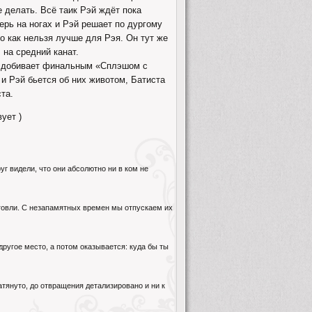
е делать. Всё таик Рэй ждёт пока
ерь на ногах и Рэй решает по дургому
то как нельзя лучше для Рэя. Он тут же
 на средний канат.
и добивает финальным «Сплэшом с
 и Рэй бьется об них животом, Батиста
та.
ует )
уг видели, что они абсолютно ни в ком не
рговли. С незапамятных времен мы отпускаем их
другое место, а потом оказывается: куда бы ты
атянуто, до отвращения детализировано и ни к