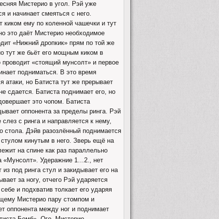
есняя Мистерио в угол. Рэй уже
я и начинает смеяться с него.
т киком ему по коленной чашечки и тут
 но это даёт Мистерио необходимое
одит «Нижний дропкик» прям по той же
о тут же бьёт его мощным киком в
о проводит «стоящий мунсолт» и первое
чинает подниматься. В это время
я атаки, но Батиста тут же прерывает
е сдается. Батиста поднимает его, но
 довершает это чопом. Батиста
дывает оппонента за пределы ринга. Рэй
слез с ринга и направляется к нему,
ро стола. Дэйв разозлённый поднимается
 стулом кинутым в него. Зверь ещё на
лежит на спине как раз параллельно
да «Мунсолт». Удеражние 1…2., нет
 из под ринга стул и закидывает его на
вает за ногу, отчего Рэй ударяется
 себе и подхватив толкает его ударяя
жащему Мистерио пару стомпом и
ет оппонента между ног и поднимает
атиста-Бомб». Ого, Мистерио