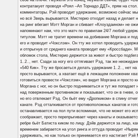
контратакует проводя «Роял –Ап Торнадо ДДТ», прям на стол
комментаторы. Рэй проводит удержание, возможно сейчас мы у
но всё Зверь вырывается. Мистерио отходит назад и делает
на ринг вбегает Мэтт Морган и сбивает «Клоуздаином» не о
напоминают нам, что это матч по правилам 24/7 любой удер
титулом. Мэтт не тратит времени на добивание Моргана и по
его и проводит «Чокслэм». Он тту же хотел проводить удержа
и отпрыгнув от среднего каната проводит ему «Кроссбади». М
обломок стола, Мистерио держится за живот и быстро подбег
1..2.., нет. Сзади за ногу его оттягивает Рэд, так же неожид
«540 Кик». Тту же бросаеться делать удержание 1..2.., нет на
просто вырывается, а хватает ещё в лежащем положении хвата
готовиться провести «Чокслэм», но видит Моргана и просто ки
Моргана с ног, но он быстро поднимаеться и тут же попадает 
над поверженным противником и показывает, что он в гневе, 
но его отвлекает Рэд. Он бьёт ему «Дропкиком» в спину отче
канате. Рэд отталкивается от противоположных канатов и гот
останавливается на пол пути вспоминая, что не может его ис
соображает, просто перепрыгивает через канаты и оказываетс
ребре бьёт Батиста киком по лицу. Дэйв держится за лицо, ка
временем забирается на угол ринга и оттуда проводит «Ныр
удерживать, но как только он принимается его настигает Рэй