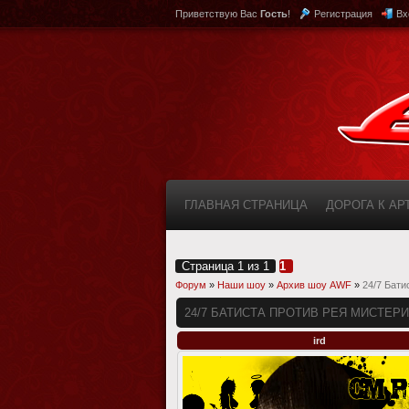
Приветствую Вас
Гость
!
Регистрация
Вх
ГЛАВНАЯ СТРАНИЦА
ДОРОГА К А
КАБИНЕТ
FAQ (ВОПРОС/ОТВЕТ)
Страница
1
из
1
1
Форум
»
Наши шоу
»
Архив шоу AWF
»
24/7 Бати
24/7 БАТИСТА ПРОТИВ РЕЯ МИСТЕР
ird