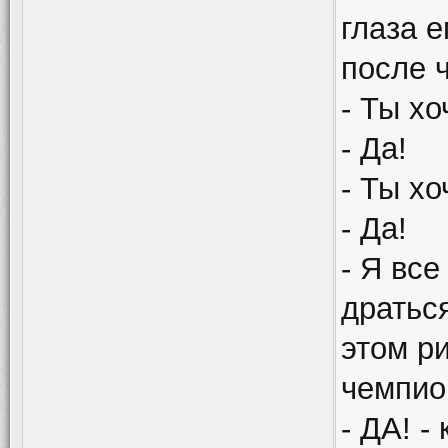
глаза е
после ч
- Ты х
- Да!
- Ты х
- Да!
- Я вс
дратьс
этом ри
чемпио
- ДА! -