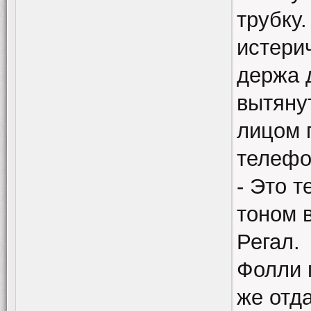
трубку
истери
держа 
вытяну
лицом п
телефо
- Это т
тоном в
Регал.
Фолли 
же отд