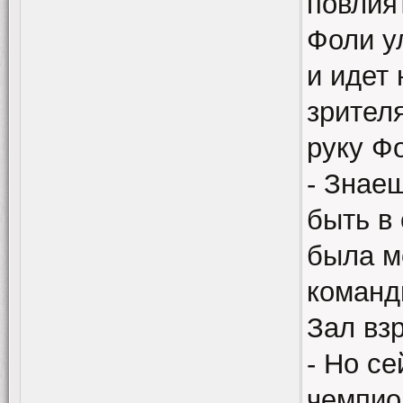
повлия
Фоли у
и идет 
зрител
руку Фо
- Знае
быть в 
была м
команд
Зал вз
- Но с
чемпио