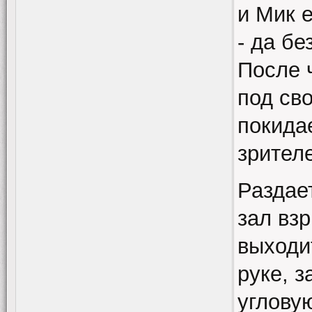
и Мик е
- да бе
После 
под св
покида
зрител
Раздае
зал взр
выходи
руке, з
углову