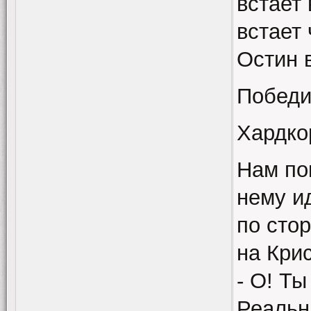
встает 
встает
Остин в
Победи
Хардко
Нам по
нему и
по сто
на Кри
- О! Т
Реальн