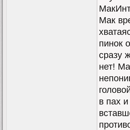
МакИнт
Мак вре
хватая
пинок о
сразу ж
нет! М
непони
головой
в пах и
вставш
против