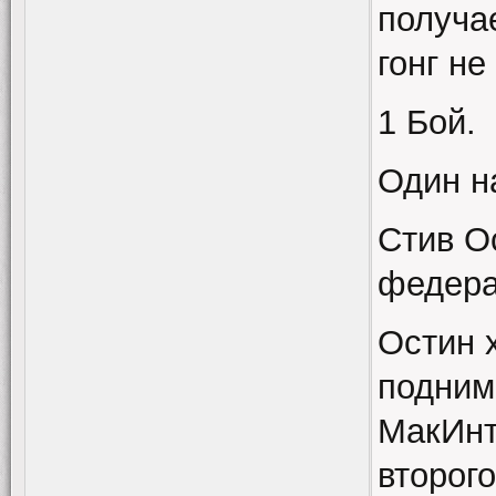
получа
гонг не
1 Бой.
Один н
Стив О
федера
Остин 
поднима
МакИнт
второг