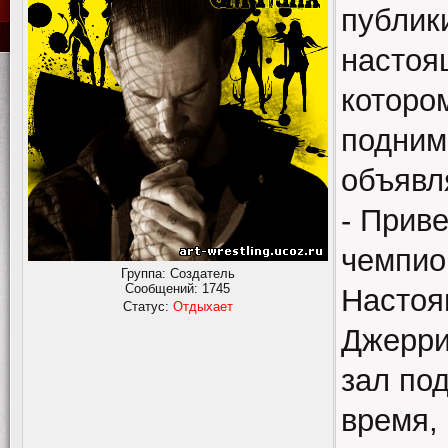
публик
настоя
которо
подним
объявл
- Прив
чемпио
Группа: Создатель
Сообщений:
1745
Настоя
Статус:
Отдыхает
Джерри
зал по
время,