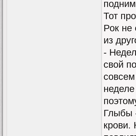
подним
Тот про
Рок не
из дру
- Неде
свой п
совсем
неделе
поэтом
Глыбы 
крови. 