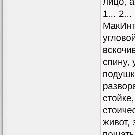
лицо, 
1... 2.
МакИнт
угловой
вскочи
спину,
подушк
развор
стойке
стоичес
живот, 
пошаты