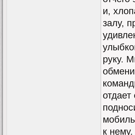
и, хло
залу, 
удивле
улыбкой
руку. М
обмени
команд
отдает
подноси
мобиль
к нему