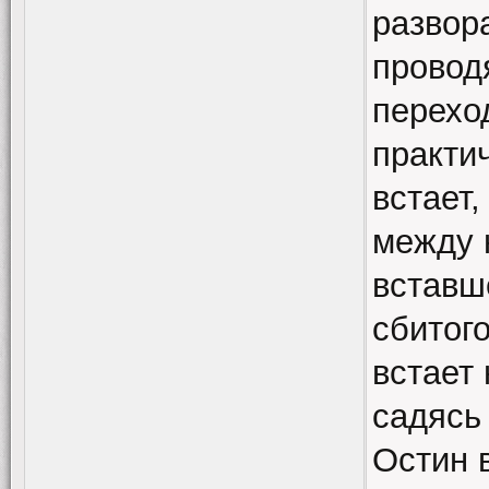
развора
провод
переход
практи
встает,
между 
вставш
сбитого
встает 
садясь 
Остин 