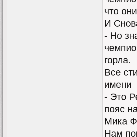
что они
И Снов
- Но з
чемпио
горла.
Все ст
имени
- Это Р
пояс н
Мика Ф
Нам по