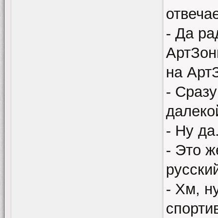
отвечае
- Да ра
АртЗон
на Арт
- Сразу
далеко
- Ну да
- Это ж
русский
- Хм, н
спорти