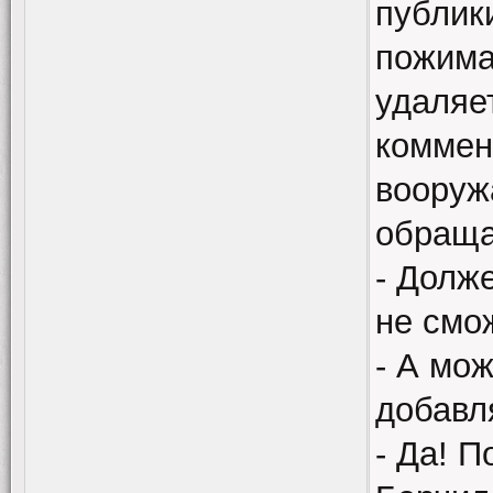
публик
пожима
удаляе
коммен
вооруж
обраща
- Долж
не смо
- А мож
добавл
- Да! 