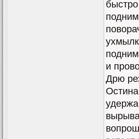
быстро
поднима
повора
ухмылк
подним
и пров
Дрю ре
Остина
удержа
вырыва
вопроша