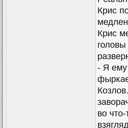
Крис п
медлен
Крис м
головы 
развер
- Я ем
фыркае
Козлов
заворач
во что
взягля