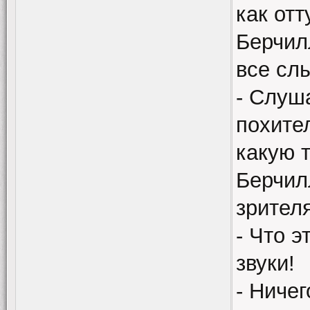
как от
Берчил
все сл
- Слуш
похите
какую 
Берчил
зрител
- Что 
звуки!
- Ничег