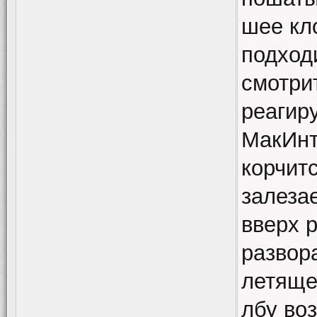
шее кл
подход
смотрит
реагиру
МакИнт
корчитс
залеза
вверх 
развор
летяще
лбу во