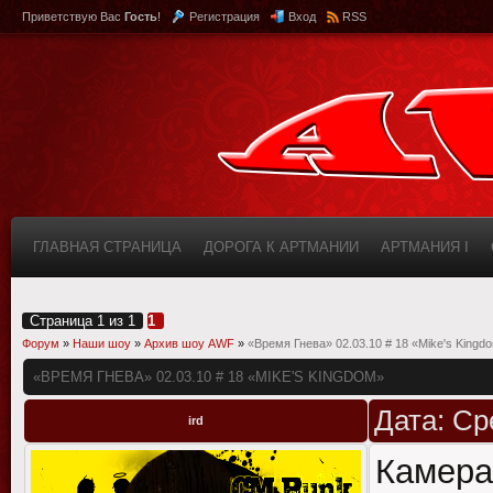
Приветствую Вас
Гость
!
Регистрация
Вход
RSS
ГЛАВНАЯ СТРАНИЦА
ДОРОГА К АРТМАНИИ
АРТМАНИЯ I
КАБИНЕТ
FAQ (ВОПРОС/ОТВЕТ)
ИНФОРМАЦИЯ О САЙТЕ
Страница
1
из
1
1
Форум
»
Наши шоу
»
Архив шоу AWF
»
«Время Гнева» 02.03.10 # 18 «Mike's Kingd
«ВРЕМЯ ГНЕВА» 02.03.10 # 18 «MIKE'S KINGDOM»
Дата: Ср
ird
Камера