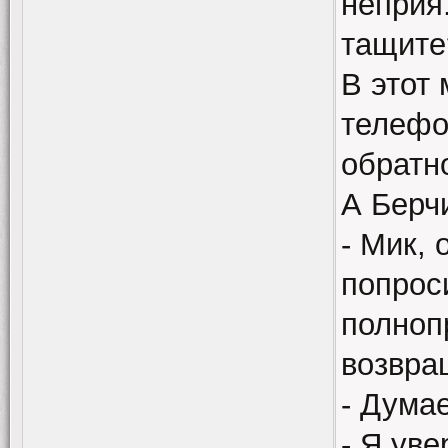
неприя
тащите
В этот
телефо
обратн
А Берч
- Мик,
попрос
полноп
возвра
- Дума
- Я уве