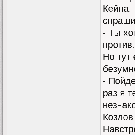
Кейна. 
спраши
- Ты хо
против.
Но тут
безумн
- Пойд
раз я т
незнак
Козлов
Навстр