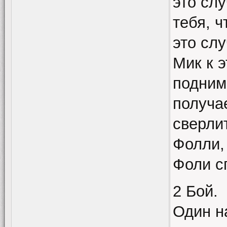
это сл
тебя, 
это слу
Мик к 
подним
получа
сверли
Фолли,
Фоли с
2 Бой.
Один н