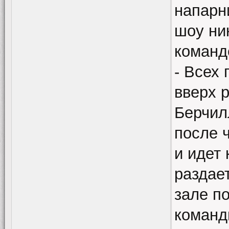
напарн
шоу ник
команд
- Всех 
вверх р
Берчил
после 
и идет 
раздае
зале п
команд