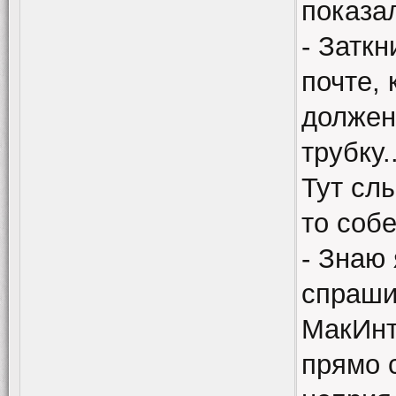
показал
- Затк
почте, 
должен 
трубку..
Тут сл
то соб
- Знаю 
спраши
МакИнт
прямо 