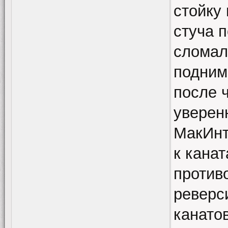
стойку
стуча 
сломали
подним
после ч
уверен
МакИнта
к канат
против
реверс
канато