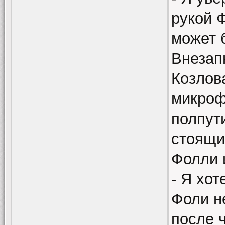
рукой Ф
может 
Внезап
Козлова
микроф
полпути
стоящи
Фолли 
- Я хот
Фоли н
после 