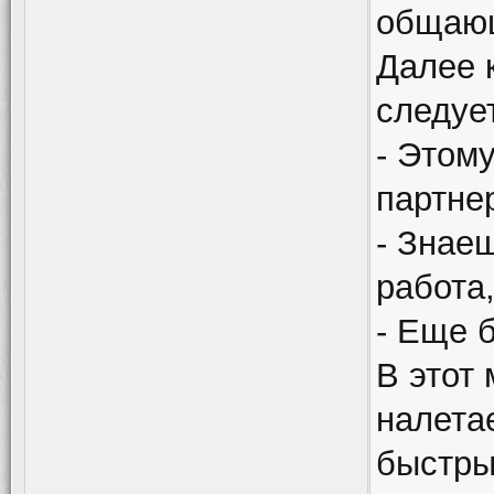
общающ
Далее 
следует
- Этому
партне
- Знае
работа
- Еще б
В этот
налетае
быстры