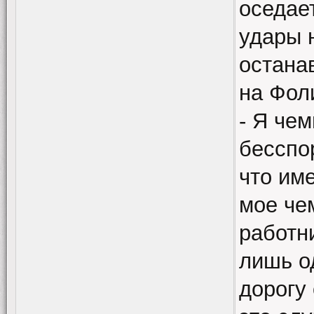
оседае
удары н
остана
на Фол
- Я че
бесспо
что им
мое че
работн
лишь о
дорогу