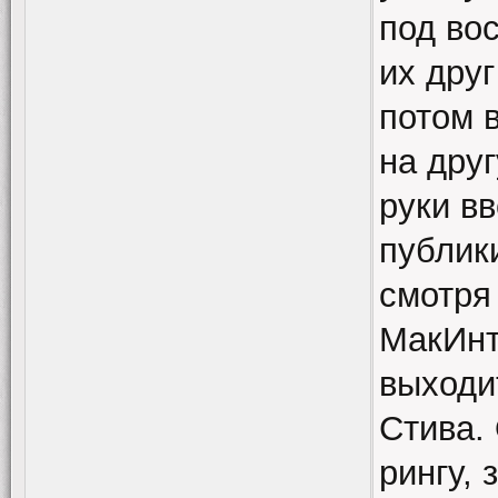
под во
их друг
потом 
на дру
руки вв
публики
смотря
МакИнт
выходи
Стива.
рингу, 