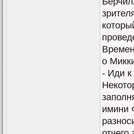
Берчил
зрител
которы
провед
Времен
о Микк
- Иди к
Некото
заполн
имини 
разнос
отчего 