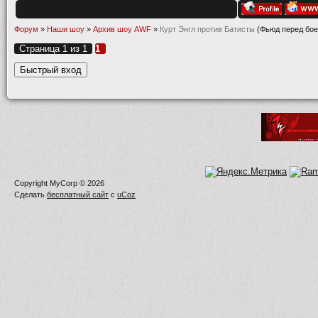
Форум
»
Наши шоу
»
Архив шоу AWF
»
Курт Энгл против Батисты
(Фьюд перед бо
Страница
1
из
1
1
Copyright MyCorp © 2026
Сделать
бесплатный сайт
с
uCoz