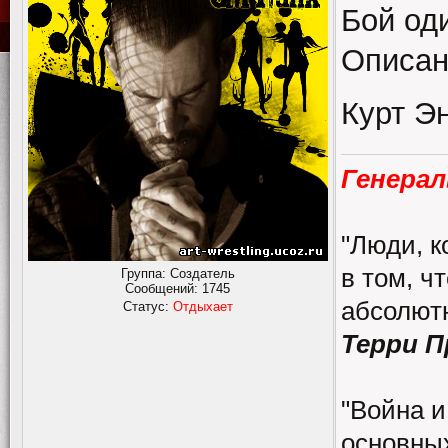
Бой од
Описан
Курт Э
Генерал
"Люди, к
в том, ч
Группа: Создатель
Сообщений:
1745
абсолютн
Статус:
Отдыхает
Терри 
"Война и
основных