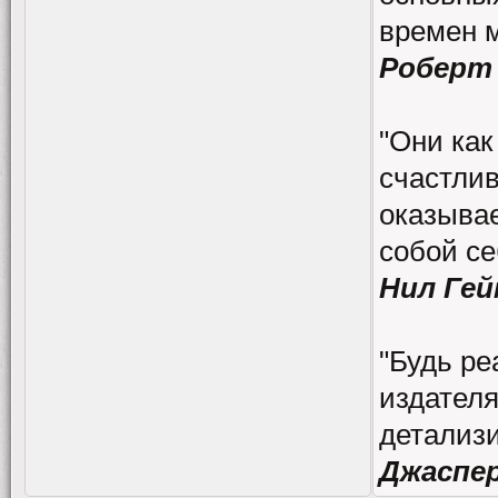
времен 
Роберт
"Они как
счастлив
оказывае
собой се
Нил Гей
"Будь ре
издателя
детализи
Джаспе