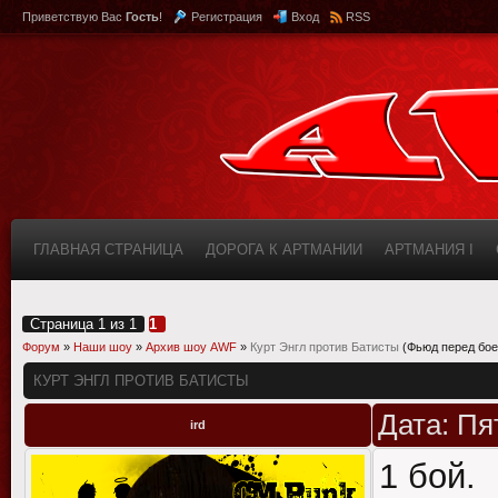
Приветствую Вас
Гость
!
Регистрация
Вход
RSS
ГЛАВНАЯ СТРАНИЦА
ДОРОГА К АРТМАНИИ
АРТМАНИЯ I
КАБИНЕТ
FAQ (ВОПРОС/ОТВЕТ)
ИНФОРМАЦИЯ О САЙТЕ
Страница
1
из
1
1
Форум
»
Наши шоу
»
Архив шоу AWF
»
Курт Энгл против Батисты
(Фьюд перед бо
КУРТ ЭНГЛ ПРОТИВ БАТИСТЫ
Дата: Пя
ird
1 бой.