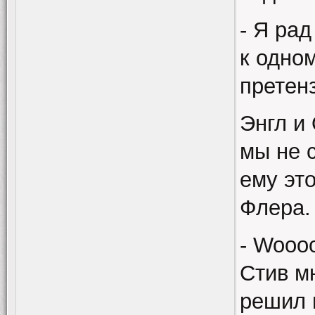
- Я ра
к одно
претен
Энгл и 
мы не 
ему эт
Флера.
- Wooo
Стив мн
решил 