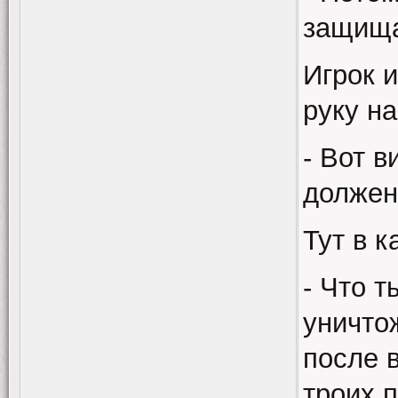
защища
Игрок 
руку н
- Вот 
должен
Тут в 
- Что 
уничто
после 
троих 