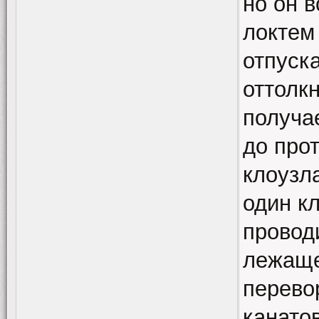
но он в
локтем
отпуск
оттолкн
получа
до про
клоузл
один к
провод
лежаще
перевор
канато