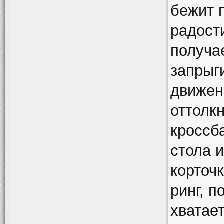
бежит 
радост
получа
запрыг
движен
оттолк
кроссба
стола 
корточ
ринг, 
хватае