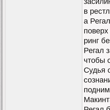
засили
в рестл
а Регал
поверх 
ринг б
Регал 
чтобы с
Судья 
сознани
подним
Макинт
Регал 