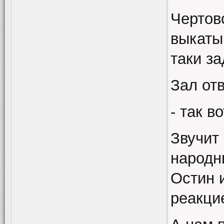
Чертовс
выкатыв
таки з
Зал от
- так в
Звучит
народн
Остин 
реакци