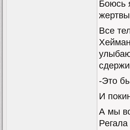
Боюсь я
жертвы
Все те
Хейман
улыбаю
сдержи
-Это б
И покин
А мы в
Регала