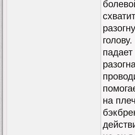
болево
схватит
разогн
голову
падает
разогн
проводи
помогае
на пле
бэкбрек
действ