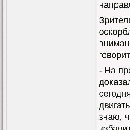
направл
Зрител
оскорб
внимани
говорит
- На п
доказа
сегодня
двигат
знаю, 
избавит