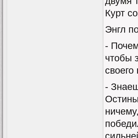
двумя 
Курт с
Энгл п
- Поче
чтобы 
своего
- Знае
Остиным
ничему
победи
сильне