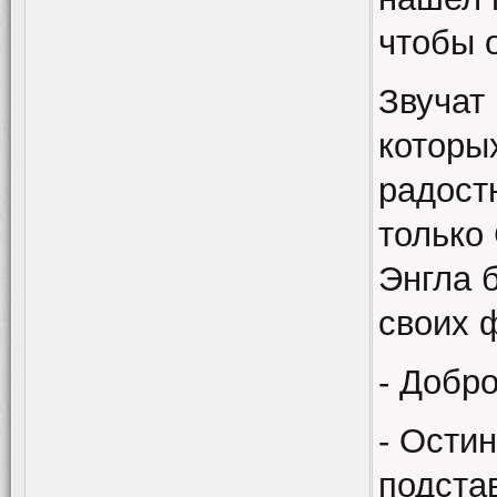
чтобы о
Звучат
которы
радост
только
Энгла б
своих 
- Добр
- Остин
подста