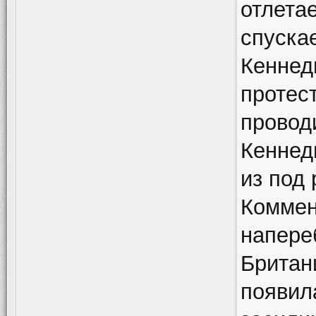
отлета
спускае
Кеннед
протес
провод
Кеннед
из под 
Коммен
напере
Британи
появил