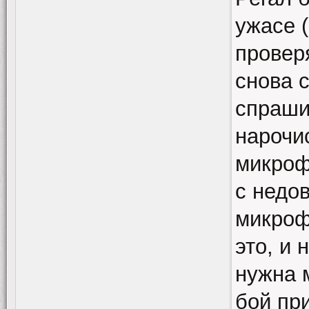
ужасе (
проверя
снова 
спраши
нарочи
микроф
с недов
микроф
это, и 
нужна 
бой пр