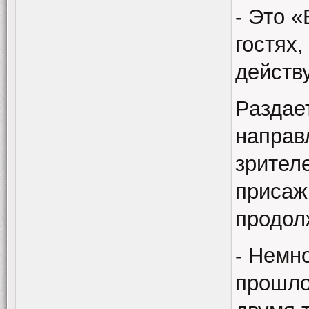
- Это 
гостях
действ
Раздае
направ
зрителе
присаж
продол
- Немн
прошло