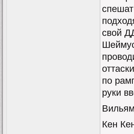
спешат
подход
свой Д
Шеймус
провод
оттаск
по рам
руки в
Вильям
Кен Ке