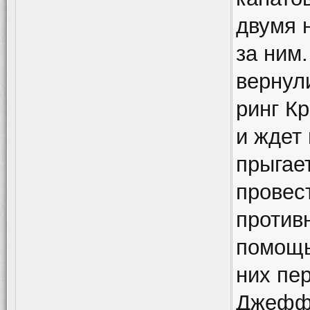
двумя 
за ним
вернул
ринг Кр
и ждет
прыгае
провес
противн
помощь
них пер
Джефф 