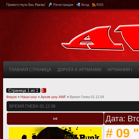
Приветствую Вас
Гость
!
Регистрация
Вход
RSS
ГЛАВНАЯ СТРАНИЦА
ДОРОГА К АРТМАНИИ
АРТМАНИЯ I
КАБИНЕТ
FAQ (ВОПРОС/ОТВЕТ)
ИНФОРМАЦИЯ О САЙТЕ
Страница
1
из
1
1
Форум
»
Наши шоу
»
Архив шоу AWF
»
Время Гнева 01.12.09
ВРЕМЯ ГНЕВА 01.12.09
Дата: Вт
ird
# 09