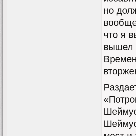
но долж
вообще
что я 
вышел 
Времен
вторже
Раздае
«Потро
Шеймус
Шеймус
мест и 