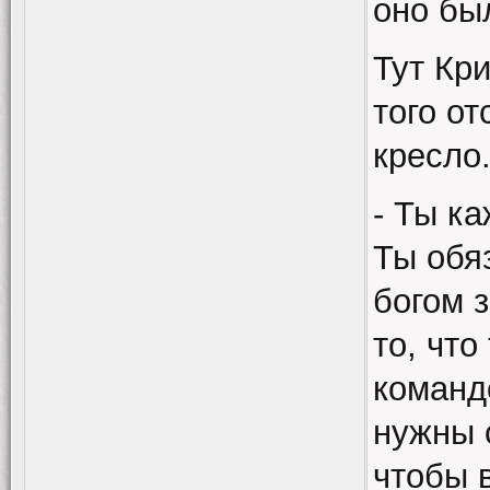
оно бы
Тут Кр
того от
кресло
- Ты ка
Ты обя
богом 
то, чт
команд
нужны 
чтобы 