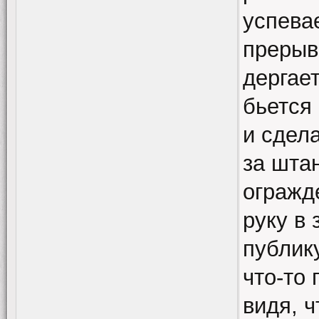
успевае
прерыв
дергае
бьется
и сдела
за шта
огражде
руку в
публик
что-то
видя, 