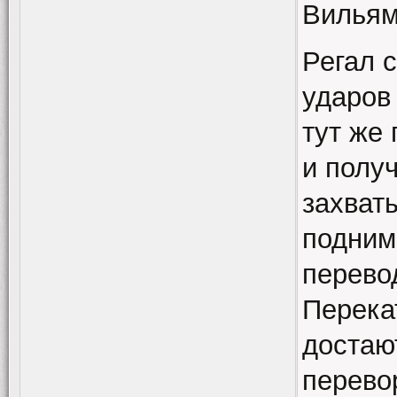
Вильям
Регал 
ударов 
тут же
и полу
захват
подним
перево
Перека
достаю
перевор