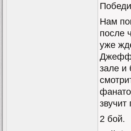
Победи
Нам по
после 
уже жде
Джеффа
зале и
смотри
фанатов
звучит 
2 бой.