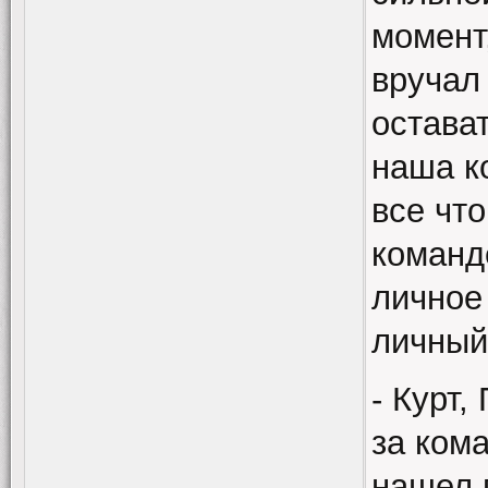
момент
вручал
остава
наша к
все что
команде
личное
личный
- Курт
за ком
нашел 