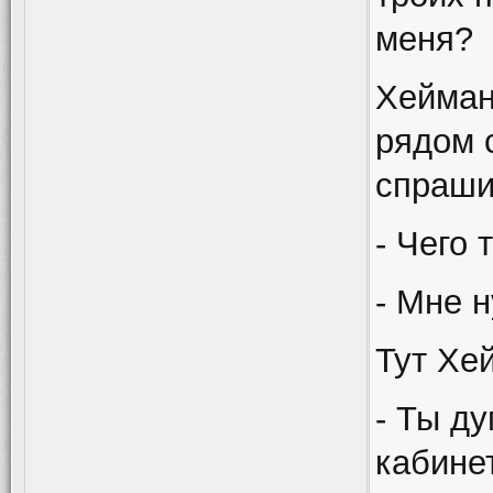
меня?
Хейман
рядом 
спраши
- Чего
- Мне 
Тут Хе
- Ты д
кабинет