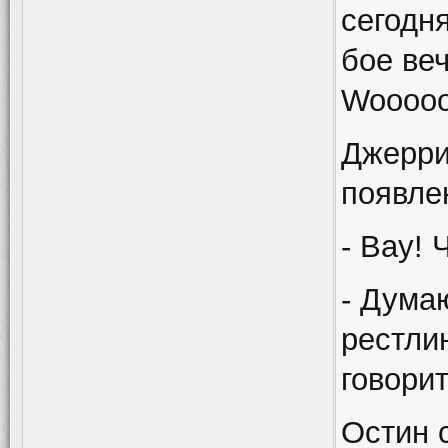
сегодн
бое веч
Wooooo
Джерри
появле
- Вау! 
- Думаю
рестли
говори
Остин с