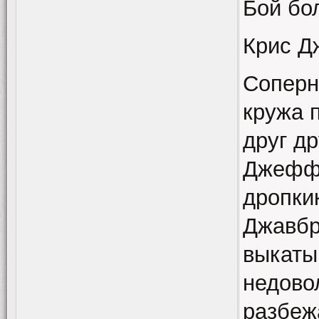
Бой бо
Крис Д
Соперн
кружа 
друг др
Джефф 
дропки
Джавбр
выкатыв
недово
разбеж