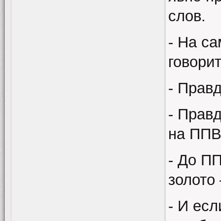
слов.
- На с
говори
- Прав
- Правд
на ППВ
- До П
золото 
- И ес