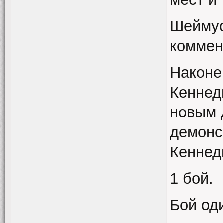
Шеймус
коммен
Наконе
Кеннеди
новым 
демонс
Кеннед
1 бой.
Бой од