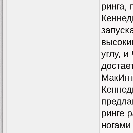
ринга, 
Кеннед
запуска
высоки
углу, и
достает
МакИнт
Кеннед
предлаг
ринге 
ногами 