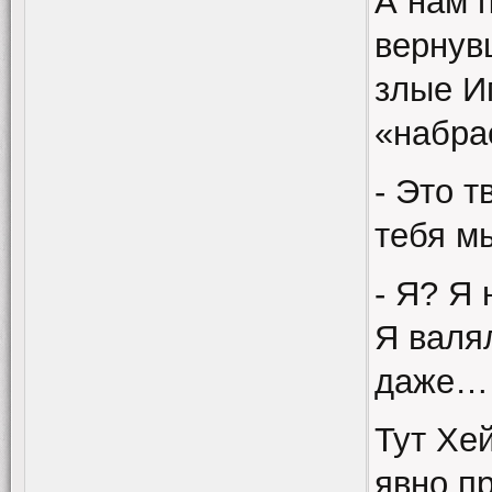
А нам 
вернув
злые И
«набра
- Это т
тебя м
- Я? Я 
Я валя
даже…
Тут Хе
явно п