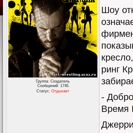
Шоу от
означае
фирмен
показы
кресло
ринг Кр
забирае
Группа: Создатель
Сообщений:
1745
Статус:
Отдыхает
- Добр
Время 
Джерри