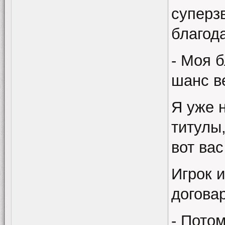
суперз
благод
- Моя 
шанс в
Я уже 
титулы
вот вас
Игрок 
договар
- Потом