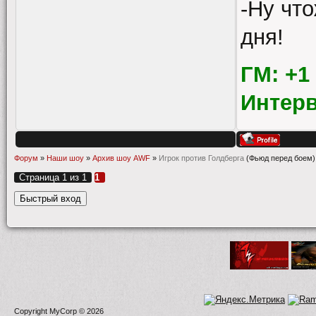
-Ну что
дня!
ГМ: +1
Интер
Форум
»
Наши шоу
»
Архив шоу AWF
»
Игрок против Голдберга
(Фьюд перед боем)
Страница
1
из
1
1
Copyright MyCorp © 2026