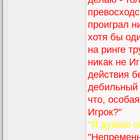
превосходс
проиграл н
хотя бы од
на ринге тр
никак не И
действия б
дебильный 
что, особа
Игрок?"
"Я думаю он
"Непременн