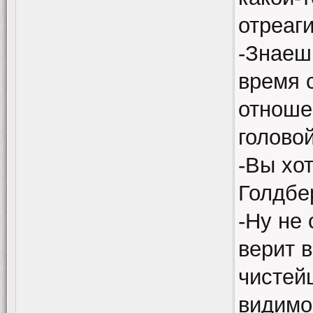
отреаг
-Знаешь
время 
отноше
головой
-Вы хот
Голдбе
-Ну не 
верит в
чистей
видимо