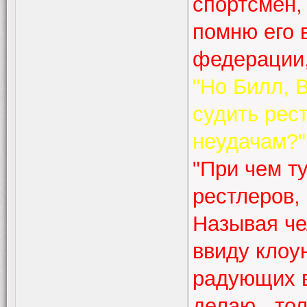
спортсмен,
помню его 
федерации,
"Но Билл, В
судить рес
неудачам?"
"При чем ту
рестлеров, 
Называя че
ввиду клоу
радующих в
делаю - тол