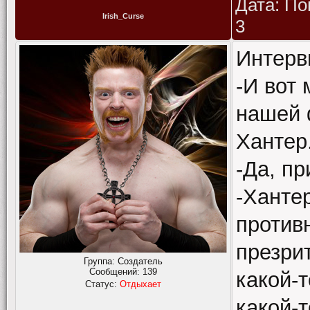
Дата: По
Irish_Curse
3
Интерв
-И вот 
нашей 
Хантер
-Да, пр
-Ханте
противн
презрит
Группа: Создатель
Сообщений:
139
какой-
Статус:
Отдыхает
какой-т