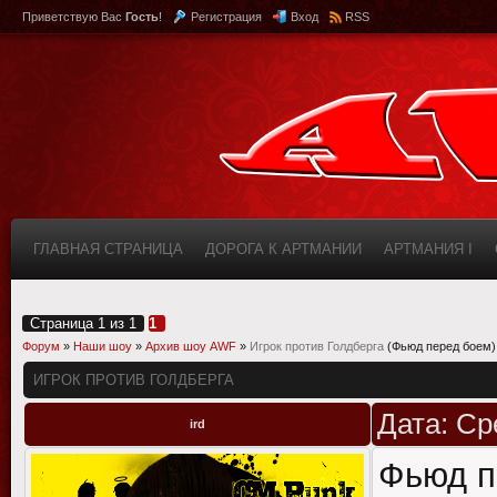
Приветствую Вас
Гость
!
Регистрация
Вход
RSS
ГЛАВНАЯ СТРАНИЦА
ДОРОГА К АРТМАНИИ
АРТМАНИЯ I
КАБИНЕТ
FAQ (ВОПРОС/ОТВЕТ)
ИНФОРМАЦИЯ О САЙТЕ
Страница
1
из
1
1
Форум
»
Наши шоу
»
Архив шоу AWF
»
Игрок против Голдберга
(Фьюд перед боем)
ИГРОК ПРОТИВ ГОЛДБЕРГА
Дата: Ср
ird
Фьюд п