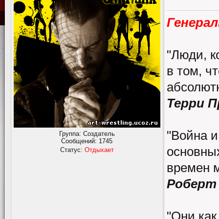
Генерал
"Люди, к
в том, ч
абсолютн
Терри 
"Война и
Группа: Создатель
Сообщений:
1745
основных
Статус:
Отдыхает
времен 
Роберт
"Они как