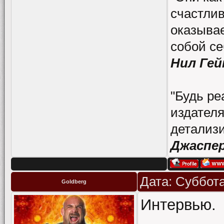
счастлив
оказывае
собой се
Нил Гей
"Будь ре
издателя
детализи
Джаспе
Дата: Суббота
Goldberg
Интервью.