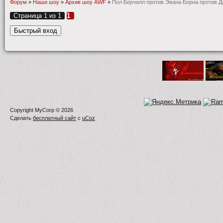
Форум
»
Наши шоу
»
Архив шоу AWF
»
Пол Берчилл против Эвана Борна против 
Страница
1
из
1
1
Copyright MyCorp © 2026
Сделать
бесплатный сайт
с
uCoz