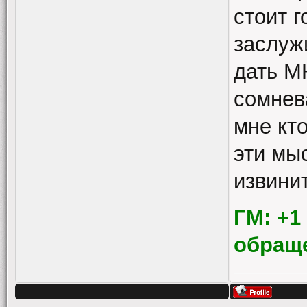
стоит г
заслуж
дать М
сомнев
мне кто
эти мы
извинит
ГМ: +1
обращ