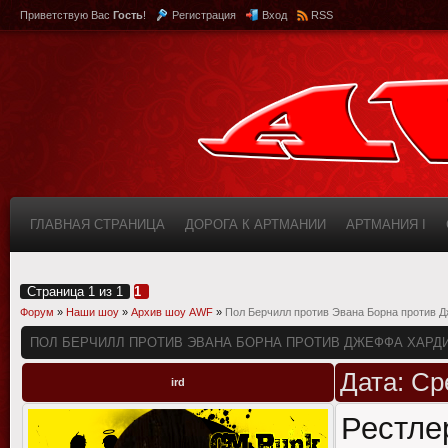
Приветствую Вас
Гость
!
Регистрация
Вход
RSS
ГЛАВНАЯ СТРАНИЦА
ДОРОГА К АРТМАНИИ
АРТМАНИЯ I
КАБИНЕТ
FAQ (ВОПРОС/ОТВЕТ)
ИНФОРМАЦИЯ О САЙТЕ
Страница
1
из
1
1
Форум
»
Наши шоу
»
Архив шоу AWF
»
Пол Берчилл против Эвана Борна против 
ПОЛ БЕРЧИЛЛ ПРОТИВ ЭВАНА БОРНА ПРОТИВ ДЖЕФФА ХАРД
Дата: Ср
ird
Рестле