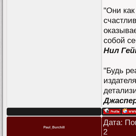
"Они как
счастлив
оказывае
собой се
Нил Гей
"Будь ре
издателя
детализи
Джаспе
Дата: По
Paul_Burchill
2