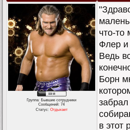
"Здрав
малень
что-то 
Флер и
Ведь вс
конечно
Борн м
которо
забрал
Группа: Бывшие сотрудники
Сообщений:
74
Статус:
Отдыхает
собира
в этот 