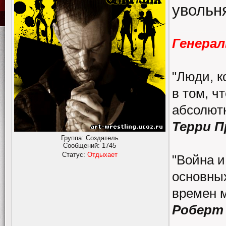
увольн
Генерал
"Люди, к
в том, ч
абсолютн
Терри 
Группа: Создатель
Сообщений:
1745
Статус:
Отдыхает
"Война и
основных
времен 
Роберт