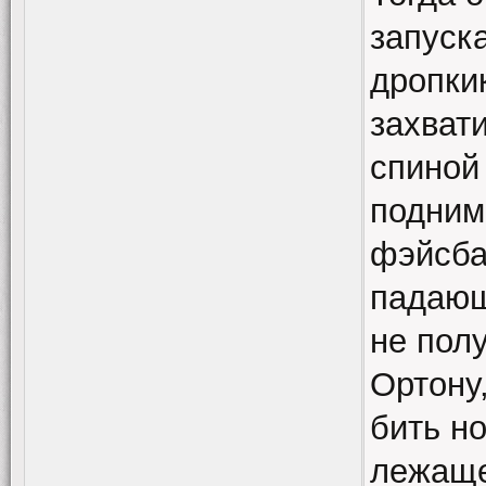
запуск
дропки
захват
спиной 
подним
фэйсба
падающ
не пол
Ортону,
бить но
лежаще