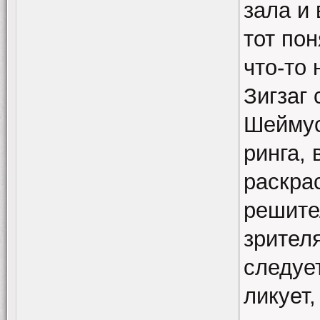
зала и 
тот пон
что-то 
Зигзаг
Шеймус
ринга,
раскра
решите
зрител
следуе
ликует