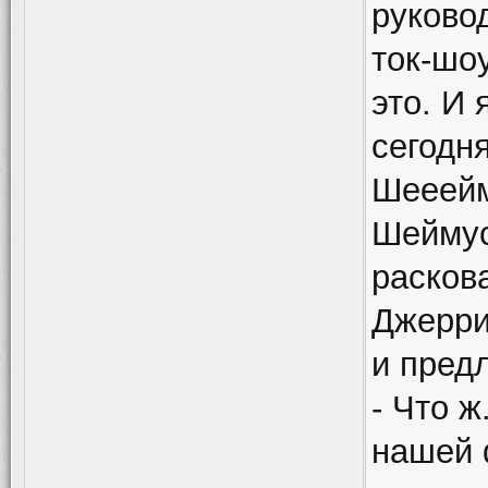
руково
ток-шо
это. И 
сегодня
Шееейм
Шеймус
расков
Джерри
и предл
- Что 
нашей 