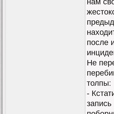
нам св
жесток
предыд
находи
после 
инциде
Не пер
переби
толпы:
- Кста
запись 
поборн