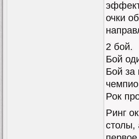
эффект
очки о
направл
2 бой.
Бой од
Бой за
чемпи
Рок пр
Ринг о
столы, 
первое