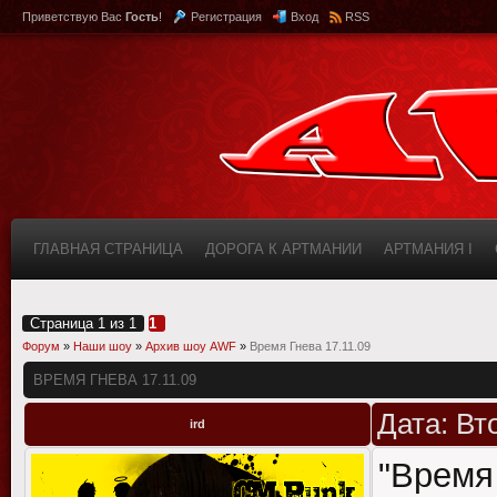
Приветствую Вас
Гость
!
Регистрация
Вход
RSS
ГЛАВНАЯ СТРАНИЦА
ДОРОГА К АРТМАНИИ
АРТМАНИЯ I
КАБИНЕТ
FAQ (ВОПРОС/ОТВЕТ)
ИНФОРМАЦИЯ О САЙТЕ
Страница
1
из
1
1
Форум
»
Наши шоу
»
Архив шоу AWF
»
Время Гнева 17.11.09
ВРЕМЯ ГНЕВА 17.11.09
Дата: Вт
ird
"Время 