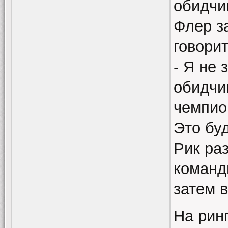
обидчи
Флер з
говорит
- Я не
обидчи
чемпио
Это буд
Рик раз
команд
затем 
На рин