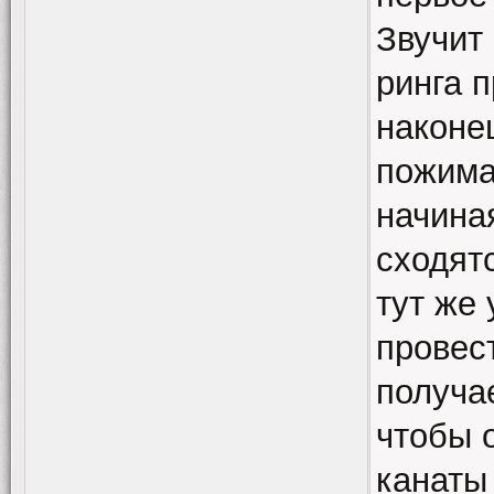
Звучит 
ринга п
наконец
пожима
начиная
сходятс
тут же 
провест
получае
чтобы 
канаты