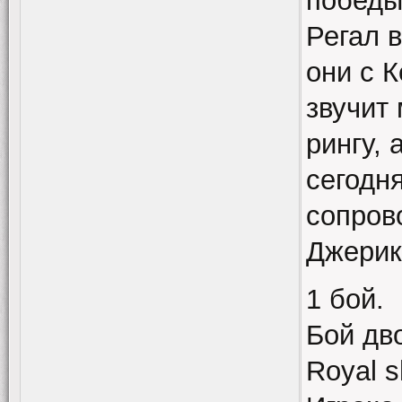
победы
Регал 
они с 
звучит
рингу, 
сегодн
сопров
Джерик
1 бой.
Бой дв
Royal s