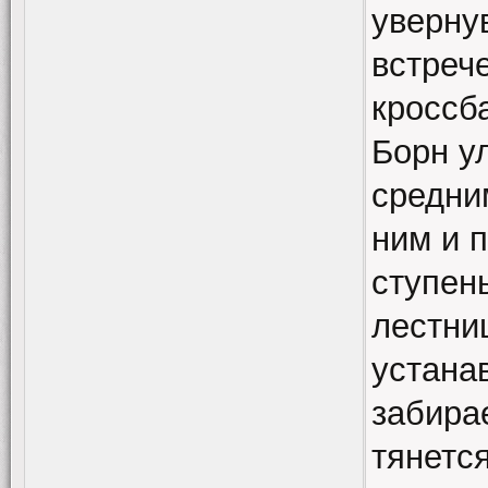
увернув
встреч
кроссб
Борн у
средни
ним и п
ступень
лестни
устана
забира
тянется