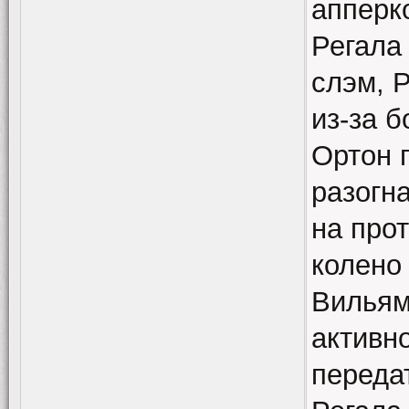
апперк
Регала
слэм, Р
из-за 
Ортон 
разогн
на про
колено 
Вильям
активн
переда