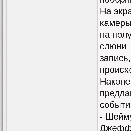
На экр
камеры
на полу
слюни.
запись
происх
Наконе
предла
событи
- Шейм
Джеффа