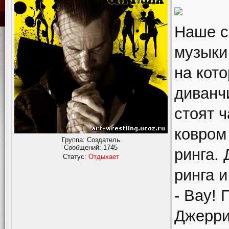
Наше с
музыки
на кот
диванчи
стоят 
ковром
Группа: Создатель
Сообщений:
1745
ринга.
Статус:
Отдыхает
ринга и
- Вау! 
Джерри