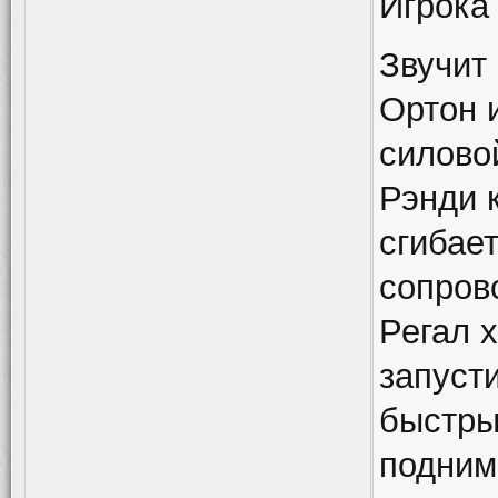
Игрока
Звучит 
Ортон 
силовой
Рэнди к
сгибает
сопров
Регал х
запусти
быстры
подним