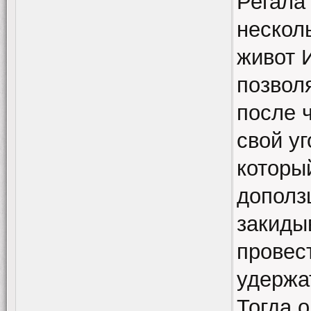
Регала 
нескол
живот И
позвол
после ч
свой уг
который
дополз
закиды
провес
удержат
Тогда 