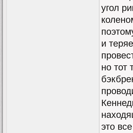
угол р
колено
поэтом
и теря
провес
но тот 
бэкбре
провод
Кеннед
находя
это все