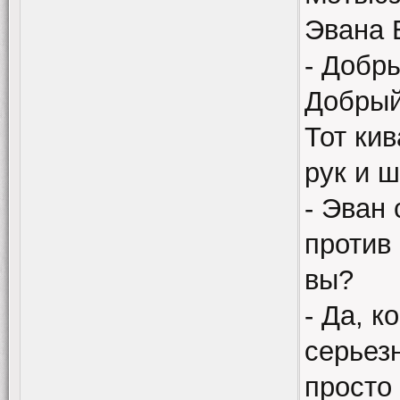
Эвана 
- Добры
Добрый
Тот кив
рук и 
- Эван 
против
вы?
- Да, к
серьезн
просто 