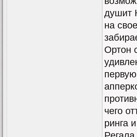
возможн
душит 
на сво
забирае
Ортон 
удивле
первую
апперко
против
чего от
ринга 
Регала,