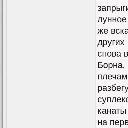
запрыги
лунное 
же вска
других 
снова 
Борна,
плечам
разбегу
суплек
канаты
на пер