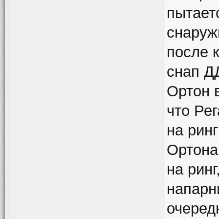
пытает
снаруж
после 
снап ДД
Ортон 
что Рег
на рин
Ортона 
на ринг
напарни
очередн