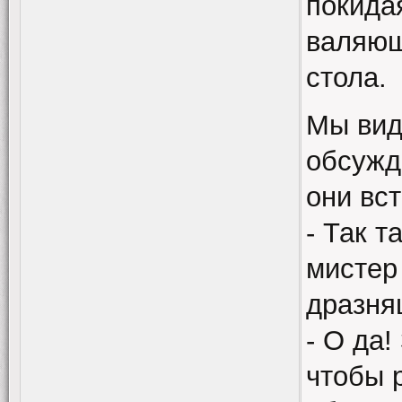
покида
валяющ
стола.
Мы вид
обсужда
они вс
- Так т
мистер
дразня
- О да
чтобы 