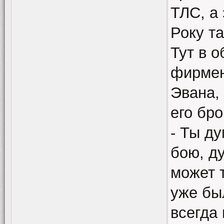
ТЛС, а 
Року та
Тут в о
фирмен
Эвана, 
его бро
- Ты д
бою, д
может 
уже бы
всегда 