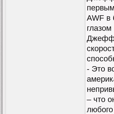
первым
AWF в 
глазом
Джеффа
скорост
способ
- Это 
америк
неприв
– что о
любого