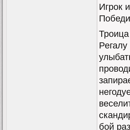
Игрок и
Победи
Троица
Регалу
улыбат
провод
запира
негоду
веселит
сканди
бой раз