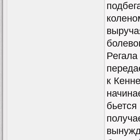
подбег
колено
выруча
болевог
Регала 
передае
к Кенне
начина
бьется 
получа
вынужд