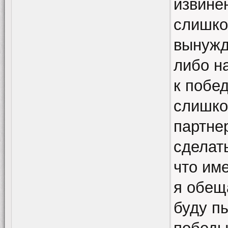
извинен
слишко
вынужд
либо н
к побе
слишко
партне
сделат
что им
я обещ
буду п