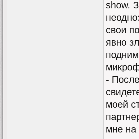
show. 
неодно
свои п
явно з
поднима
микроф
- Посл
свидет
моей с
партне
мне на