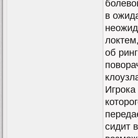
болевой
в ожид
неожида
локтем
об ринг
повора
клоузл
Игрока
которог
переда
сидит 