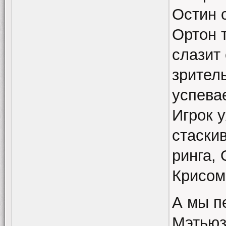
Остин 
Ортон 
слазит 
зрител
успевае
Игрок 
стаскив
ринга, 
Крисом
А мы п
Мэтьюз