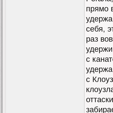
прямо в
удержа
себя, э
раз во
удержив
с кана
удержан
с Клоу
клоузл
оттаски
забирае