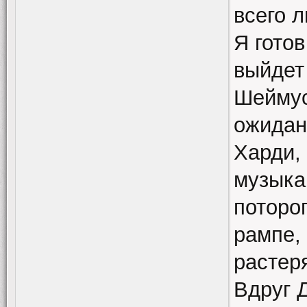
всего 
Я готов
выйдет
Шеймус
ожидан
Харди,
музыка
потороп
рампе,
растер
Вдруг 