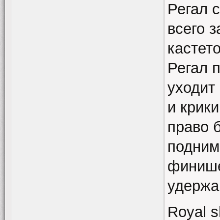
Регал 
всего 
кастето
Регал п
уходит
и крики
право б
подним
финише
удержан
Royal s