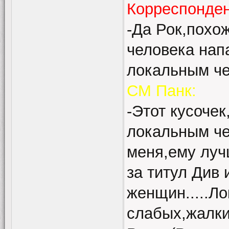
Корреспонде
-Да Рок,похож
человека напа
локальным чем
СМ Панк:
-Этот кусочек
локальным ч
меня,ему луч
за титул Див 
женщин.....Ло
слабых,жалки