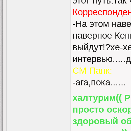
этот путь,так 
Корреспонде
-На этом нав
наверное Кенн
выйдут!?хе-хе
интервью.....д
СМ Панк:
-ага,пока......
халтурим(( 
просто оско
здоровый об