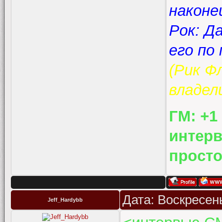
наконе
Рок: Д
его по 
(Рик Ф
владел
ГМ: +1
интер
просто
Дата: Воскресень
Jeff_Hardybb