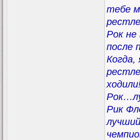
тебе м
рестле
Рок не
после 
Когда,
рестле
ходили
Рок…лу
Рик Фл
лучши
чемпио