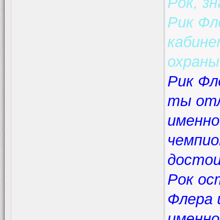
Рок, з
Рик Фл
кабине
охраны
Рик Фл
ты отл
именно
чемпио
досто
Рок ос
Флера 
именн