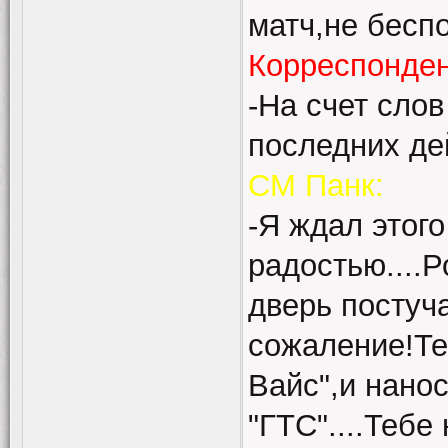
матч,не беспо
Корреспонде
-На счет слов
последних де
СМ Панк:
-Я ждал этого
радостью....Р
дверь постуч
сожаление!Те
Вайс",и нано
"ГТС"....Тебе 