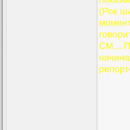
(Рок ш
момент
говорит
СМ....
начина
репорт