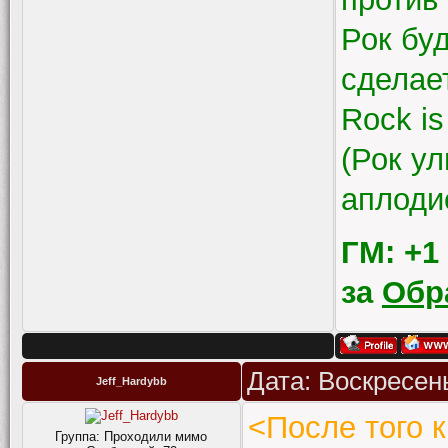
Рок буд
сделает
Rock is
(Рок у
аплоди
ГМ: +1
за
Обр
Дата: Воскресень
Jeff_Hardybb
<После того к
Группа: Проходили мимо