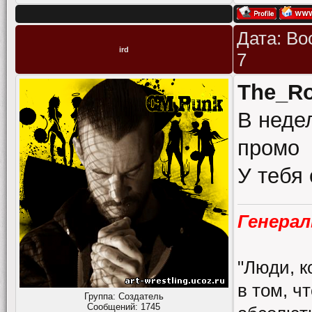
Дата: Во
ird
7
The_R
В неде
промо
У тебя
Генерал
"Люди, к
в том, ч
Группа: Создатель
Сообщений:
1745