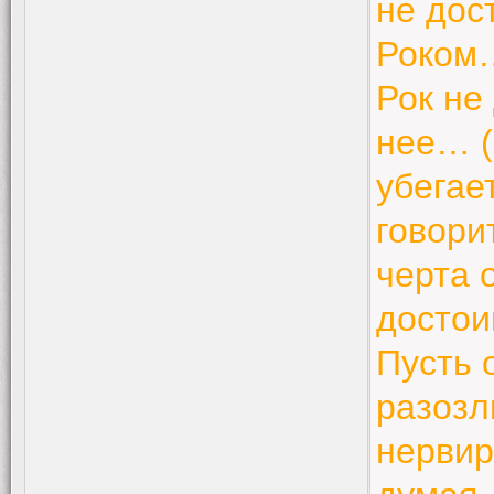
не дос
Роком…
Рок не
нее… (
убегае
говори
черта 
достои
Пусть 
разозл
нервир