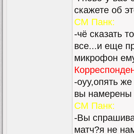
скажете об э
СМ Панк:
-чё сказать т
все...и еще п
микрофон ему 
Корреспонде
-оуу,опять ж
вы намерены 
СМ Панк:
-Вы спрашива
матч?я не на