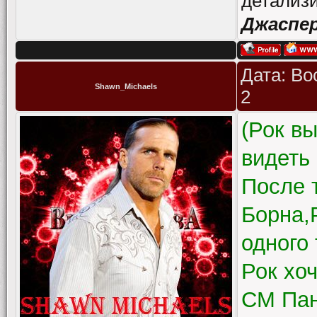
детализи
Джаспе
Дата: Во
Shawn_Michaels
2
(Рок в
видеть 
После 
Борна,
одного
Рок хо
СМ Пан