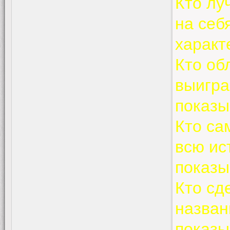
Кто лу
на себ
характ
Кто об
выигра
показы
Кто са
всю ис
показы
Кто сд
назван
показы