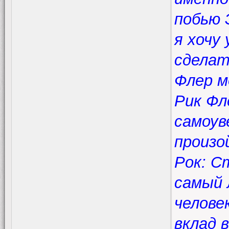
побью 
я хочу
сделат
Флер м
Рик Фл
самоув
произ
Рок: С
самый 
челове
вклад 