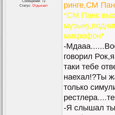
Сообщений:
72
ринге,СМ Пан
Статус:
Отдыхает
*СМ Панк вых
музыку,подним
микрофон*
-Мдааа......В
говорил Рок,я
таки тебе отв
наехал!?Ты 
только симули
рестлера....те
-Я слышал ты