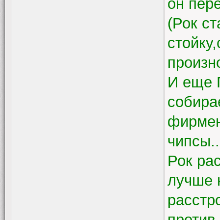
он пер
(Рок с
стойку,
произн
И еще 
собира
фирмен
чипсы..
Рок рас
лучше 
расстр
против 