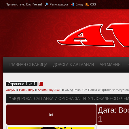
Приветствую Вас
Гость
!
Регистрация
Вход
RSS
ГЛАВНАЯ СТРАНИЦА
ДОРОГА К АРТМАНИИ
АРТМАНИЯ I
КАБИНЕТ
FAQ (ВОПРОС/ОТВЕТ)
ИНФОРМАЦИЯ О САЙТЕ
Страница
1
из
1
1
Форум
»
Наши шоу
»
Архив шоу AWF
»
Фьюд Рока, СМ Панка и Ортона за титул л
ФЬЮД РОКА, СМ ПАНКА И ОРТОНА ЗА ТИТУЛ ЛОКАЛЬНОГО ЧЕ
Дата: Во
ird
1