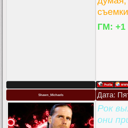
думая,
съемки
ГМ: +1
Дата: Пя
Shawn_Michaels
Рок вы
они пр