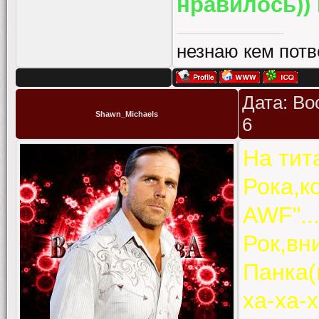
нравилось))
незнаю кем потв
Дата: Во
Shawn_Michaels
6
На тит
Рока,к
AWF"...
Рок,вн
Панка(
ха-ха-