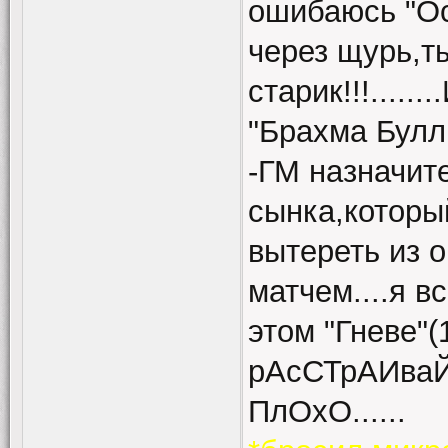
ошибаюсь "Ос
через щурь,ты
старик!!!....
"Брахма Булл 
-ГМ назначит
сынка,которы
вытереть из о
матчем....я в
этом "Гневе"(1
рАсСТрАИваЙ
ПлОхО......