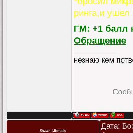
*бросил микр
ринга,и ушел 
ГМ: +1 балл 
Обращение
незнаю кем потв
Сооб
Дата: Во
Shawn_Michaels