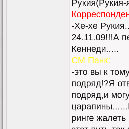
Рукия(Рукия-
Корреспонде
-Хе-хе Рукия.
24.11.09!!!А 
Кеннеди.....
СМ Панк:
-это вы к том
подряд!?Я отв
подряд,и могу
царапины.....
ринге жалеть