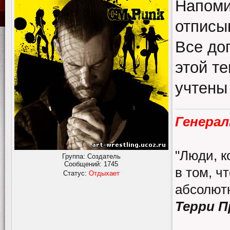
Напоми
отписы
Все до
этой те
учтены
Генерал
"Люди, к
Группа: Создатель
Сообщений:
1745
в том, ч
Статус:
Отдыхает
абсолютн
Терри 