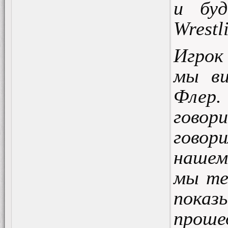
и буд
Wrestl
Игрок
мы ви
Флер.
гово
говор
нашем
мы те
пока
проше