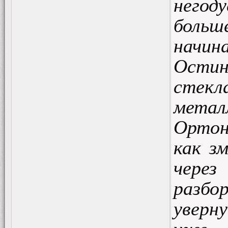
негод
боль
начин
Остин
стекл
мета
Ортон
как з
чере
разб
уверн