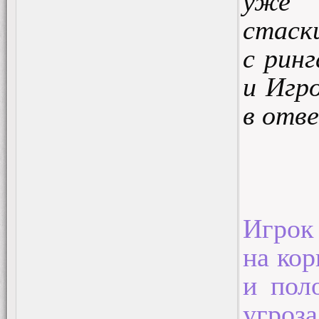
уже 
стаск
с рин
и Игр
в отв
Игрок
на кор
и пол
угроз