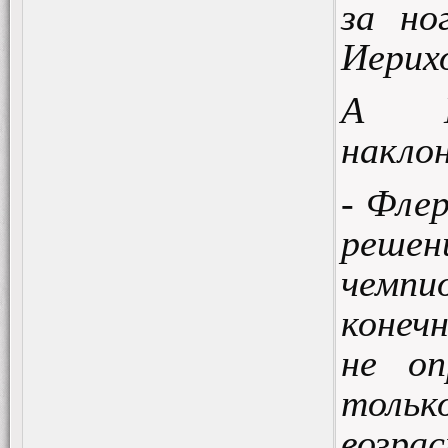
за но
Иерихо
А Иг
накло
- Фле
реше
чемпи
конечн
не оп
толь
возра