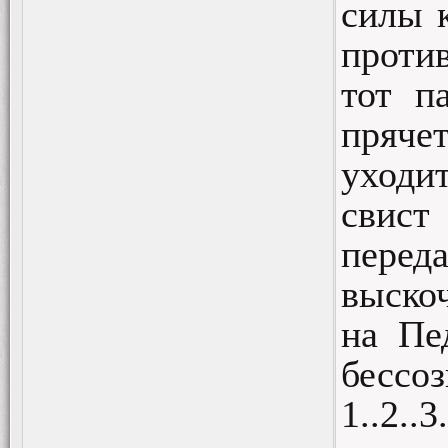
силы 
проти
тот п
пряче
уходи
свис
перед
выско
на Пе
бессо
1..2..3.