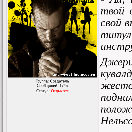
твой 
свой в
титул
инстр
Джер
кувал
Группа: Создатель
жесто
Сообщений:
1745
Статус:
Отдыхает
подн
поло
Нельсо