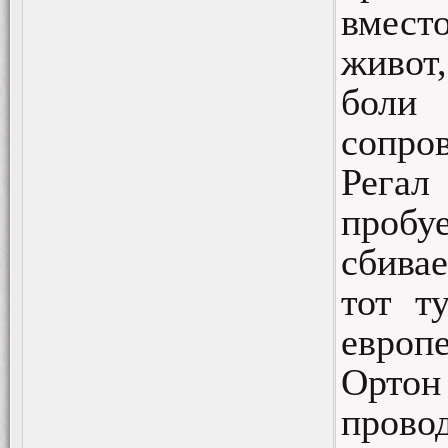
вмест
живот,
боли
сопро
Регал
пробу
сбива
тот т
европе
Ортон
прово