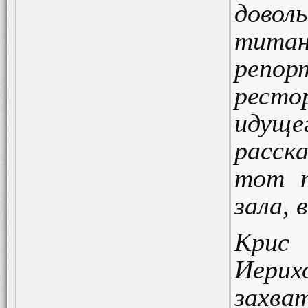
довол
тит
репо
ресто
идуще
расск
тот т
зала, 
Крис
Иерих
захва