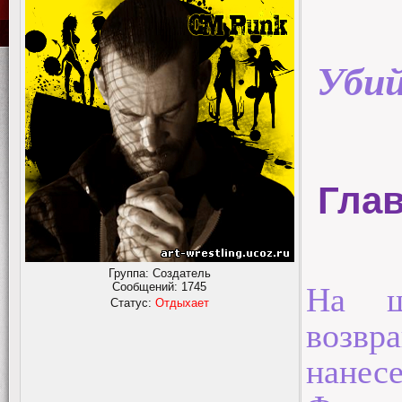
Убий
Глав
Группа: Создатель
Сообщений:
1745
На ш
Статус:
Отдыхает
возв
нанес