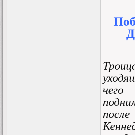
Поб
Д
Трои
уходя
чего 
подни
посл
Кенн