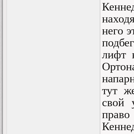
Кенне
наход
него э
подбе
лифт 
Ортон
напарн
тут ж
свой 
право
Кенне