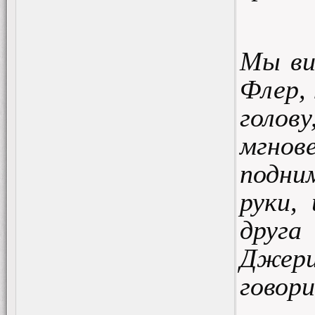
Мы ви
Флер, 
голов
мгнов
подни
руки,
друга
Джери
говор