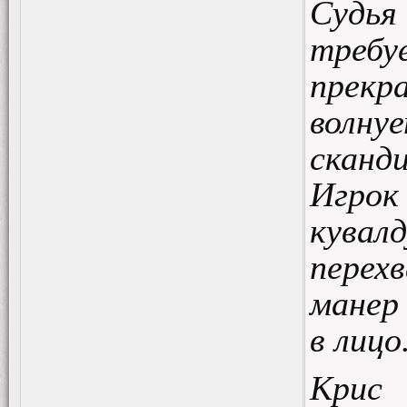
Судья
требу
прекр
волну
скан
Игро
кува
перех
манер 
в лицо
Крис