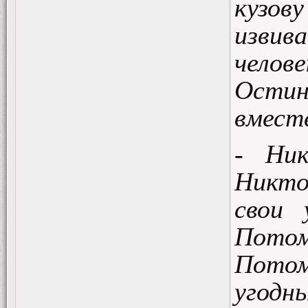
куз
извив
челов
Остин
вмест
- Ник
Никто
свои 
Потом
Потом
угодн