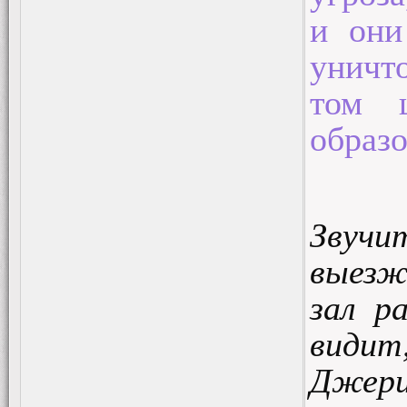
и они
уничт
том 
образо
Звуч
выезж
зал р
видит
Джери