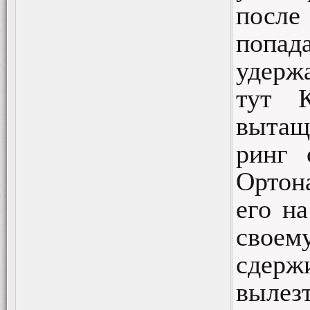
посл
попад
удерж
тут К
вытащ
ринг 
Ортона
его на
своем
сдерж
вылезт