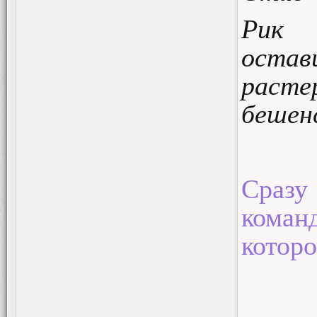
Рик 
оста
раст
бешен
Сразу
коман
которо