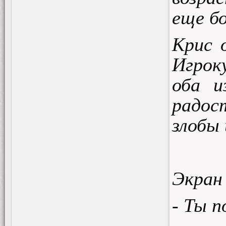
еще б
Крис 
Игрок
оба и
радос
злобы 
Экран
- Ты 