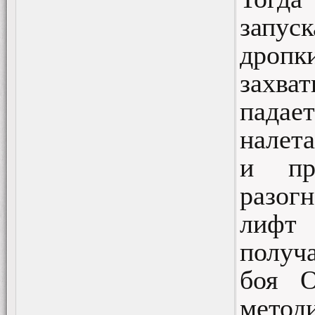
запуск
дропк
захва
падае
налет
и пр
разог
лифт 
получ
боя О
методи