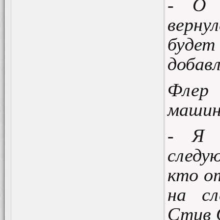
- О 
верн
будет
добав
Флер
машин
- Я 
следу
кто о
на сл
Стив 