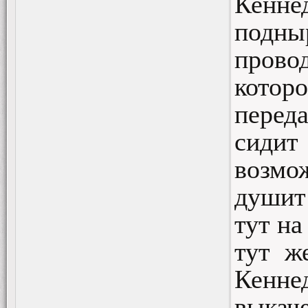
Кенн
подн
прово
котор
переда
сидит
возмож
душит
тут на
тут ж
Кенне
выкач