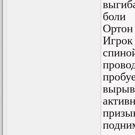
выгиб
боли
Ортон
Игрок
спин
пров
пробу
вырыв
акти
призыв
подни