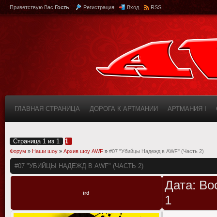
Приветствую Вас
Гость
!
Регистрация
Вход
RSS
ГЛАВНАЯ СТРАНИЦА
ДОРОГА К АРТМАНИИ
АРТМАНИЯ I
КАБИНЕТ
FAQ (ВОПРОС/ОТВЕТ)
ИНФОРМАЦИЯ О САЙТЕ
Страница
1
из
1
1
Форум
»
Наши шоу
»
Архив шоу AWF
»
#07 "Убийцы Надежд в AWF" (Часть 2)
#07 "УБИЙЦЫ НАДЕЖД В AWF" (ЧАСТЬ 2)
Дата: Во
ird
1