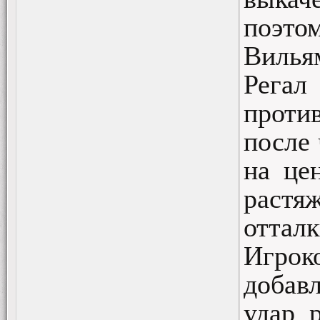
поэто
Вилья
Рега
проти
после 
на це
раст
отталк
Игрок
добавл
удар 