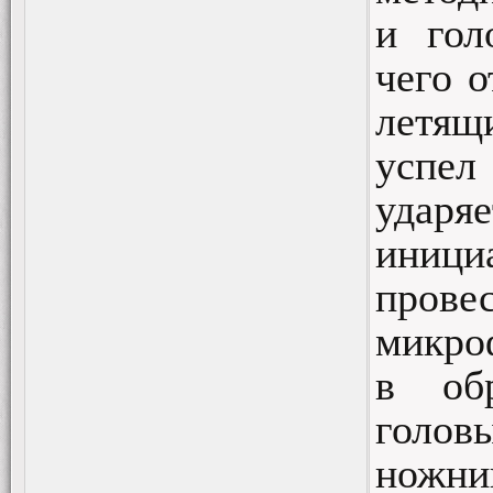
и гол
чего о
летящ
успел
ударя
иниц
пров
микроф
в об
голо
ножни