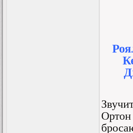
Роя
К
Д
Звучит
Орто
бросаю