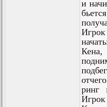
и начи
бьется
получ
Игрок
начат
Кена,
подн
подбег
отчег
ринг 
Игрок