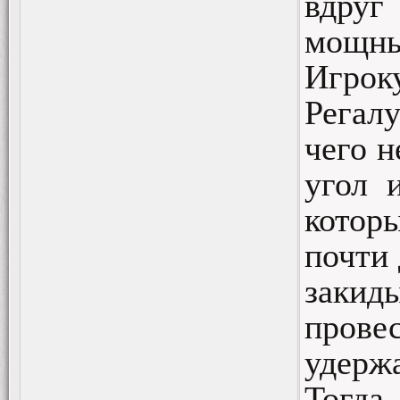
вдру
мощн
Игроку
Регал
чего н
угол 
котор
почти
закид
провес
удержа
Тогда