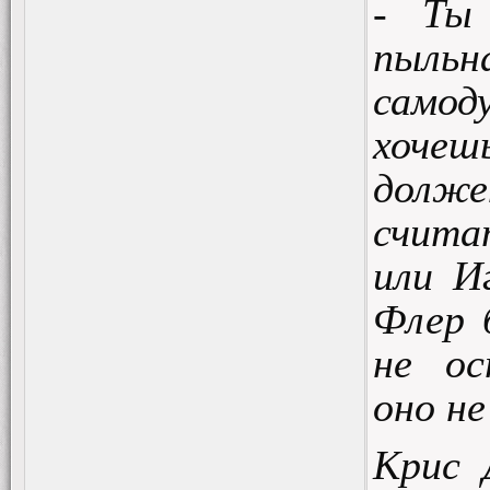
- Ты
пыль
само
хочеш
долже
счита
или И
Флер 
не ос
оно не
Крис 