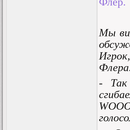
Флер.
Мы ви
обсуж
Игро
Флера
- Та
сгиб
WOOOO
голос