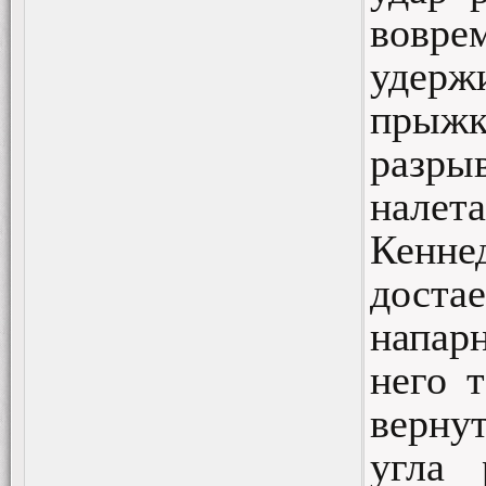
вовре
удерж
прыжк
разры
налет
Кенне
доста
напар
него т
верну
угла 