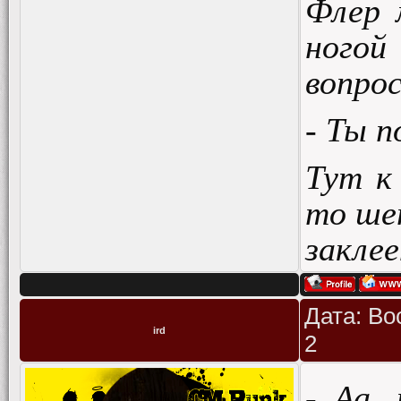
Флер 
ногой
вопрос
- Ты 
Тут к
то шеп
закле
Дата: Во
ird
2
- Аа,