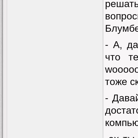
решат
вопро
Блумб
- А, д
что т
wooooo
тоже с
- Дава
доста
компью