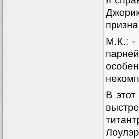
я спра
Джерик
призна
М.К.: 
парней
особ
некомп
В этот
выстре
тита
Лоулэ