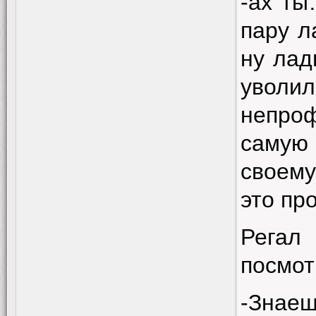
-ах 
пару л
ну лад
уволи
непроф
самую
своему
это пр
Регал
посмот
-Знаеш