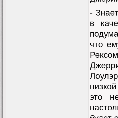
- Знае
в кач
подума
что ем
Рексом
Джерр
Лоулэ
низкой
это н
настол