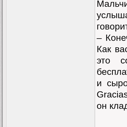
Мальч
услыша
говори
– Коне
Как ва
это с
беспла
и сыро
Gracia
он клад