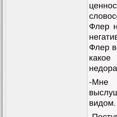
ценн
словос
Флер н
негати
Флер в
како
недора
-Мне 
выслу
видом.
-Посту