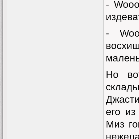
-
Wooo
издева
-
Woo
восхи
малень
Но во
склад
Джасти
его из
Миз го
нежела