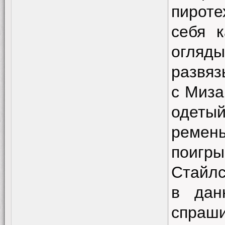
пироте
себя к
огляды
развяз
с Миза
одетый
реме
поигр
Стайлс
в дан
спраш