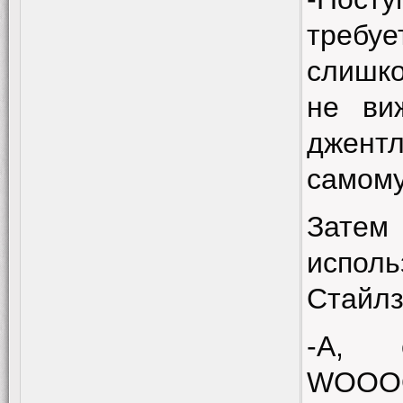
требуе
слиш
не ви
джент
самому
Затем
исполь
Стайлз
-А, 
WOOO