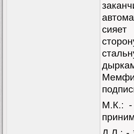
закан
автома
сияет 
сторон
сталь
дырка
Мемф
подпис
М.К.: 
приним
Д.Л.: 