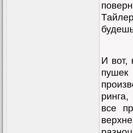
повер
Тайлер
будешь
И вот,
пушек
произв
ринга
все п
верхне
разноц