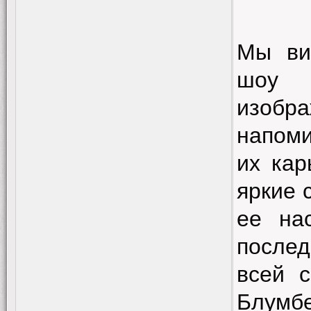
Мы ви
шоу
изобр
напоми
их кар
яркие 
ее на
послед
всей 
Блумб