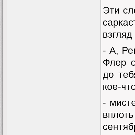
Эти сл
сарка
взгляд
- А, Р
Флер о
до теб
кое-чт
- мист
вплоть
сентя