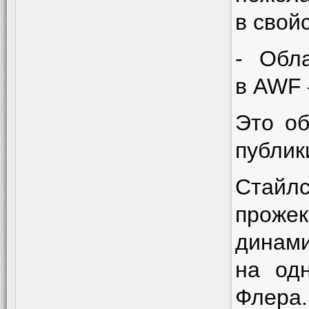
в свой
- Обл
в
AWF
Это об
публик
Стайл
прожек
динами
на од
Флера