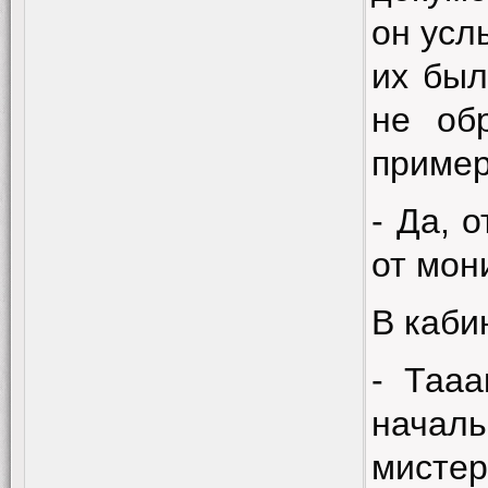
он усл
их был
не об
пример
- Да, 
от мон
В каби
- Тааа
начал
мистер