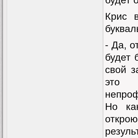
будет 
Крис 
буквал
- Да, 
будет 
свой з
это
непро
Но ка
открою
резуль