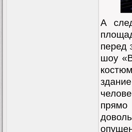
А сле
площад
перед 
шоу «В
костю
здание
челове
прямо 
довол
опуще