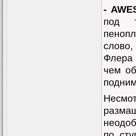
-
AWE
под т
пеноп
слово,
Флера
чем об
подним
Несм
разм
неодоб
по сту