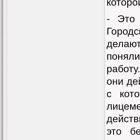
которо
- Это
Городс
делаю
понял
работу
они де
с кот
лице
действ
это бе