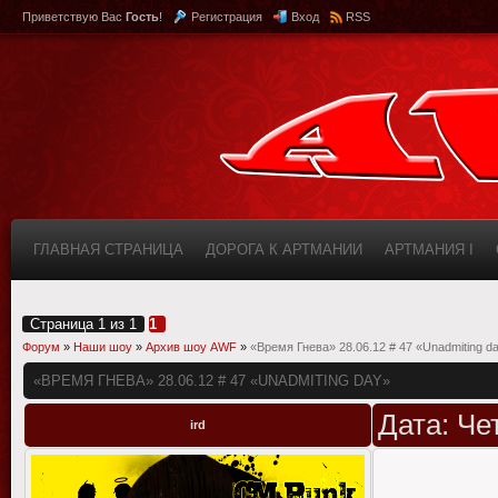
Приветствую Вас
Гость
!
Регистрация
Вход
RSS
ГЛАВНАЯ СТРАНИЦА
ДОРОГА К АРТМАНИИ
АРТМАНИЯ I
КАБИНЕТ
FAQ (ВОПРОС/ОТВЕТ)
ИНФОРМАЦИЯ О САЙТЕ
Страница
1
из
1
1
Форум
»
Наши шоу
»
Архив шоу AWF
»
«Время Гнева» 28.06.12 # 47 «Unadmiting d
«ВРЕМЯ ГНЕВА» 28.06.12 # 47 «UNADMITING DAY»
Дата: Че
ird