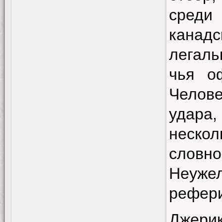
среди
канад
легаль
чья о
Челове
удара,
нескол
словн
Неуже
рефери
Джерик