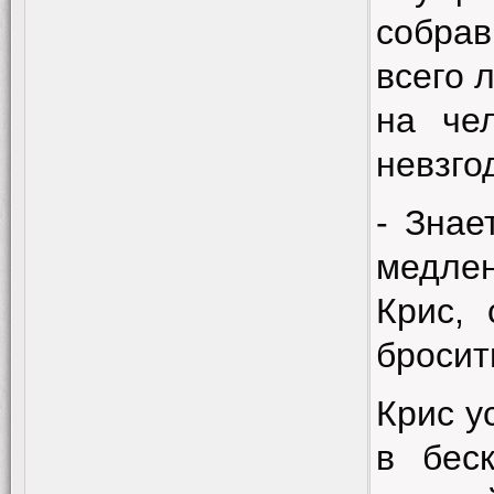
собрав
всего 
на че
невзго
- Знае
медле
Крис,
бросит
Крис у
в беск