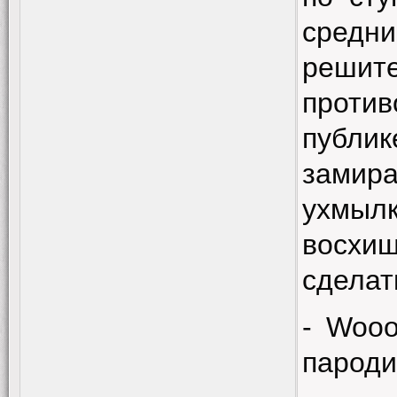
средн
решите
против
публи
замир
ухмыл
восхи
сделат
-
Wooo
пароди