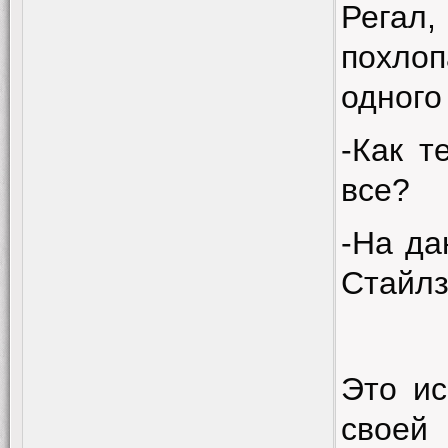
Регал,
похл
одног
-Как т
все?
-На д
Стайлз
Это ис
своей