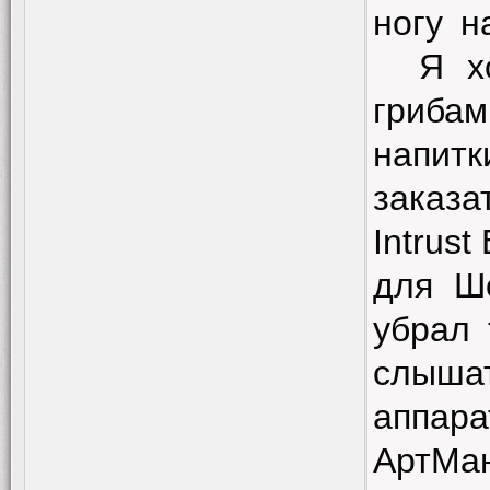
ногу н
Я х
гриба
напит
заказа
Intrust
для Ш
убрал 
слышат
аппара
АртМа