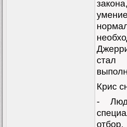
закона
умени
норма
необхо
Джерри
стал 
выполн
Крис с
- Люд
специ
отбор,