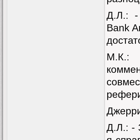
Д.Л.: 
Bank A
достат
М.К.
комме
совме
рефер
Джерри
Д.Л.: 