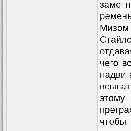
замет
ремен
Мизом
Стайлс
отдава
чего в
надвиг
всыпат
этому
прегра
чтобы