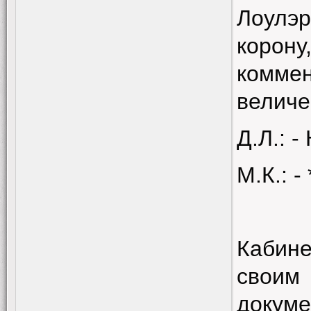
Лоулэр
корону
комме
величе
Д.Л.: -
М.К.: 
Кабине
своим
докуме