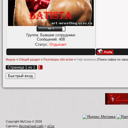
Группа: Бывшие сотрудники
Сообщений:
408
Статус:
Отдыхает
Форум
»
Общий раздел
»
Разговоры обо всём
»
Гиф-анимахи
(Поиск гифок по зака
Страница
1
из
1
1
Copyright MyCorp © 2026
Сделать
бесплатный сайт
с
uCoz