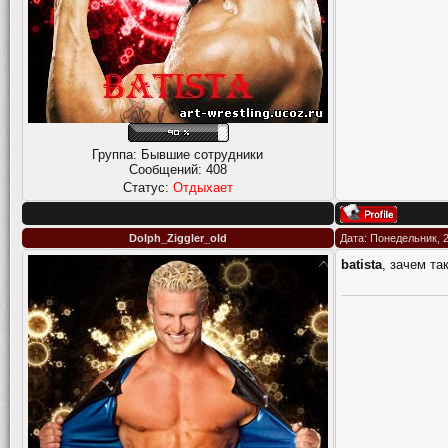
Группа: Бывшие сотрудники
Сообщений:
408
Статус:
Отдыхает
Dolph_Ziggler_old
Дата: Понедельник, 2
batista
, зачем та