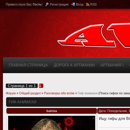
Приветствую Вас
Гость
!
Регистрация
Вход
RSS
ГЛАВНАЯ СТРАНИЦА
ДОРОГА К АРТМАНИИ
АРТМАНИЯ I
КАБИНЕТ
FAQ (ВОПРОС/ОТВЕТ)
ИНФОРМАЦИЯ О САЙТЕ
Страница
1
из
1
1
Форум
»
Общий раздел
»
Разговоры обо всём
»
Гиф-анимахи
(Поиск гифок по зака
ГИФ-АНИМАХИ
batista
Дата: Понедельник, 1
Ищу гифы для В