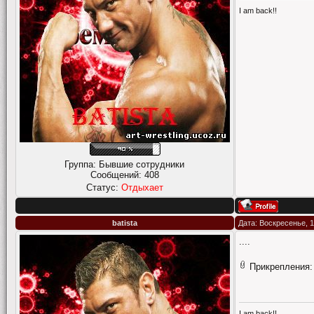
I am back!!
Группа: Бывшие сотрудники
Сообщений:
408
Статус:
Отдыхает
batista
Дата: Воскресенье, 1
....
Прикрепления
I am back!!