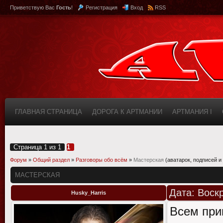
Приветствую Вас
Гость
!
Регистрация
Вход
RSS
ГЛАВНАЯ СТРАНИЦА
ДОРОГА К АРТМАНИИ
АРТМАНИЯ I
КАБИНЕТ
FAQ (ВОПРОС/ОТВЕТ)
ИНФОРМАЦИЯ О САЙТЕ
Страница
1
из
1
1
Форум
»
Общий раздел
»
Разговоры обо всём
»
Мастерская
(аватарок, подписей и 
МАСТЕРСКАЯ
Дата: Воск
Husky_Harris
Всем при