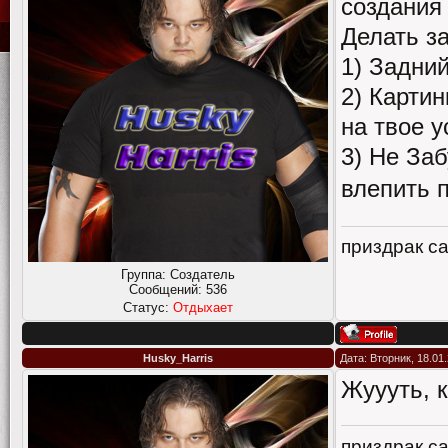
создания
Делать з
1) Задни
2) Картин
на твое 
3) Не За
влепить 
приздрак с
Группа: Создатель
Сообщений:
536
Статус:
Отдыхает
Husky_Harris
Дата: Вторник, 18.01
Жуууть, к
приздрак с