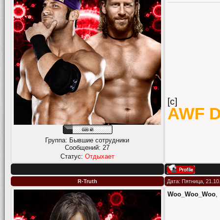
[c]
AWF De
Группа: Бывшие сотрудники
Сообщений:
27
Статус:
Отдыхает
R-Truth
Дата: Пятница, 21.10
Woo_Woo_Woo
,