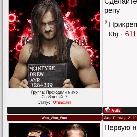
Сделайте 
репу
Прикре
·
611
Kb)
Группа: Проходили мимо
Сообщений:
7
Статус:
Отдыхает
Woo_Woo_Woo
Дата: Пятница, 21.10
Первую не