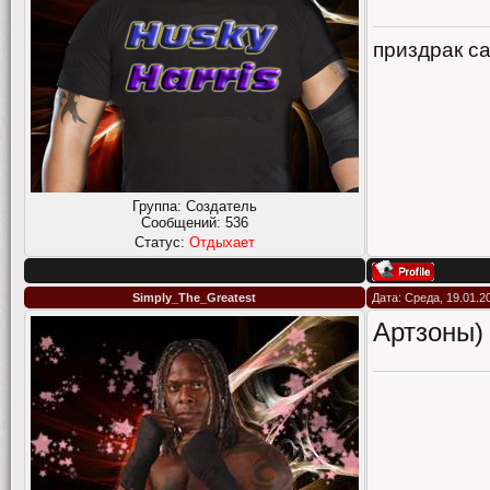
приздрак с
Группа: Создатель
Сообщений:
536
Статус:
Отдыхает
Simply_The_Greatest
Дата: Среда, 19.01.2
Артзоны)