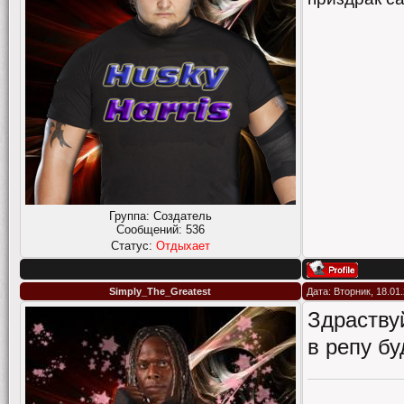
Группа: Создатель
Сообщений:
536
Статус:
Отдыхает
Simply_The_Greatest
Дата: Вторник, 18.01
Здраству
в репу бу