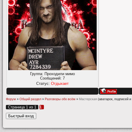
Группа: Проходили мимо
Сообщений:
7
Статус:
Отдыхает
Форум
»
Общий раздел
»
Разговоры обо всём
»
Мастерская
(аватарок, подписей и 
Страница
1
из
1
1