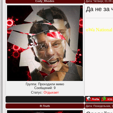
Cody_Rhodes
Дата: Четверг, 01.09
Да не за 
oWa Nationa
Группа: Проходили мимо
Сообщений:
9
Статус:
Отдыхает
R-Truth
Дата: Понедельник, 1