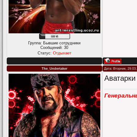
Группа: Бывшие сотрудники
Сообщений:
30
Статус:
Отдыхает
The_Undertaker
Дата: Вторник, 29.03
Аватарки
Генеральн