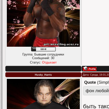
Группа: Бывшие сотрудники
Сообщений:
30
Статус:
Отдыхает
Husky_Harris
Дата: Среда, 19.01.2
Quote
(
Simpl
фон любой
быть тако