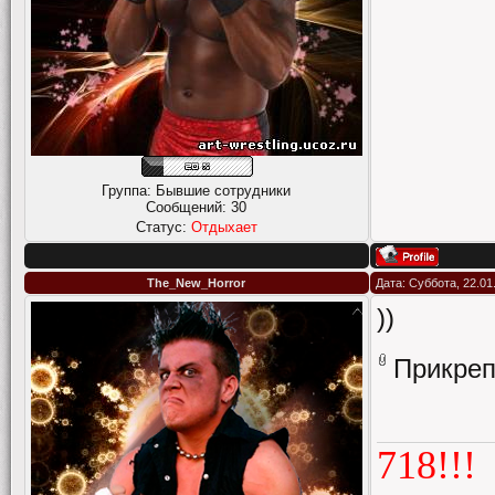
Группа: Бывшие сотрудники
Сообщений:
30
Статус:
Отдыхает
The_New_Horror
Дата: Суббота, 22.01
))
Прикре
718!!!