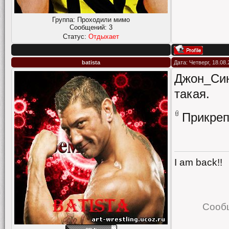
Группа: Проходили мимо
Сообщений:
3
Статус:
Отдыхает
batista
Дата: Четверг, 18.08
Джон_Сина
такая.
Прикре
I am back!!
Сооб