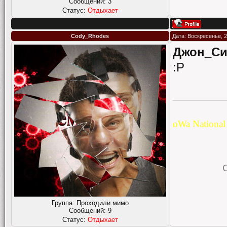
Сообщений:
3
Статус:
Отдыхает
Cody_Rhodes
Дата: Воскресенье, 2
Джон_Си
:Р
oWa Nationa
Группа: Проходили мимо
Сообщений:
9
Статус:
Отдыхает