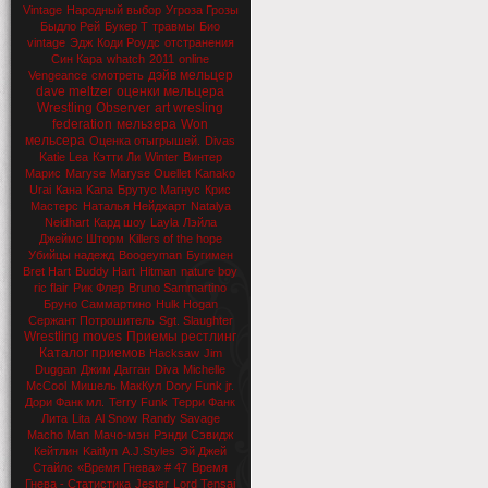
Vintage
Народный выбор
Угроза Грозы
Быдло Рей
Букер Т
травмы
Био
vintage
Эдж
Коди Роудс
отстранения
Син Кара
whatch
2011
online
дэйв мельцер
Vengeance
смотреть
dave meltzer
оценки мельцера
Wrestling Observer
art wresling
federation
мельзера
Won
мельсера
Оценка отыгрышей.
Divas
Katie Lea
Кэтти Ли
Winter
Винтер
Марис
Maryse
Maryse Ouellet
Kanako
Urai
Кана
Kana
Брутус Магнус
Крис
Мастерс
Наталья Нейдхарт
Natalya
Neidhart
Кард шоу
Layla
Лэйла
Джеймс Шторм
Killers of the hope
Убийцы надежд
Boogeyman
Бугимен
Bret Hart
Buddy Hart
Hitman
nature boy
ric flair
Рик Флер
Bruno Sammartino
Бруно Саммартино
Hulk Hogan
Сержант Потрошитель
Sgt. Slaughter
Wrestling moves
Приемы рестлинг
Каталог приемов
Hacksaw
Jim
Duggan
Джим Дагган
Diva
Michelle
McCool
Мишель МакКул
Dory Funk jr.
Дори Фанк мл.
Terry Funk
Терри Фанк
Лита
Lita
Al Snow
Randy Savage
Macho Man
Мачо-мэн
Рэнди Сэвидж
Кейтлин
Kaitlyn
A.J.Styles
Эй Джей
Стайлс
«Время Гнева» # 47
Время
Гнева - Статистика
Jester
Lord Tensai