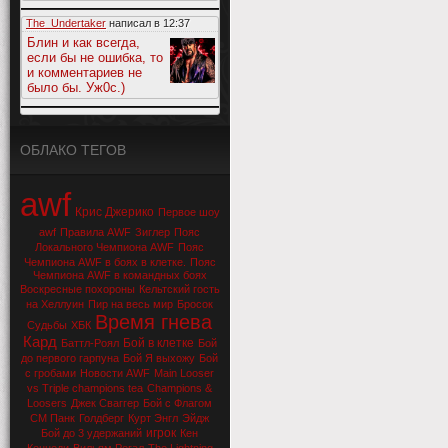
The_Undertaker
написал в
12:37
Блин и как всегда,
если бы не ошибка, то
и комментариев не
было бы. Уж0с.)
ОБЛАКО ТЕГОВ
awf
Крис Джерико
Первое шоу
awf
Правила AWF
Зиглер
Пояс
Локального Чемпиона AWF
Пояс
Чемпиона AWF в боях в клетке.
Пояс
Чемпиона AWF в командных боях
Воскресные похороны
Кельтский гость
на Хеллуин
Пир на весь мир
Бросок
Время гнева
Судьбы
ХБК
Кард
Бой в клетке
Баттл-Роял
Бой
до первого гарпуна
Бой Я выхожу
Бой
с гробами
Новости AWF
Main Looser
vs Triple champions tea
Champions &
Loosers
Джек Сваггер
Бой с Флагом
СМ Панк
Голдберг
Курт Энгл
Эйдж
игрок
Бой до 3 удержаний
Кен