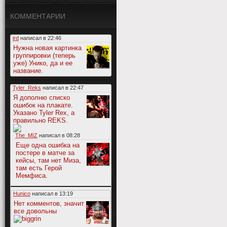
КОММЕНТАРИИ
ird
написал в
22:46
Нужна новая картинка
группировки (теперь
уже) Унико, да и ее
название.
Tyler_Reks
написал в
22:47
Я дополню списко
ошибок на плакате.
Указано Tyler Rex, а
правильно REKS.
The_MIZ
написал в
08:28
Еще одна ошибка на
постере в матче за
кейсы, там нет Миза,
там есть Герой
Мемфиса.
Hunico
написал в
13:19
Нет комментов, значит
все довольны