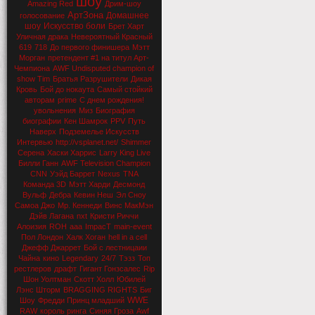
шоу
Amazing Red
Дрим-шоу
АртЗона
Домашнее
голосование
шоу
Искусство боли
Брет Харт
Уличная драка
Невероятный Красный
619
718
До первого финишера
Мэтт
Морган
претендент #1 на титул Арт-
Чемпиона
AWF Undisputed champion of
show Tim
Братья Разрушители
Дикая
Кровь
Бой до нокаута
Самый стойкий
авторам
prime
С днем рождения!
увольнения
Миз
Биография
биографии
Кен Шамрок
PPV
Путь
Наверх
Подземелье Искусств
Интервью
http://vsplanet.net/
Shimmer
Серена
Хаски Харрис
Larry King Live
Билли Ганн
AWF Television Champion
CNN
Уэйд Баррет
Nexus
TNA
Команда 3D
Мэтт Харди
Десмонд
Вульф
Дебра
Кевин Неш
Эл Сноу
Самоа Джо
Мр. Кеннеди
Винс МакМэн
Дэйв Лагана
nxt
Кристи Риччи
Алоизия
ROH
aaa
ImpacT
main-event
Пол Лондон
Халк Хоган
hell in a cell
Джефф Джаррет
Бой с лестницаии
Чайна
кино
Legendary
24/7
Тэзз
Топ
рестлеров
драфт
Гигант Гонзсалес
Rip
Шон Уолтман
Скотт Холл
Юбилей
Лэнс Шторм
BRAGGING RIGHTS
Биг
WWE
Шоу
Фредди Принц младший
RAW
король ринга
Синяя Гроза
Awf