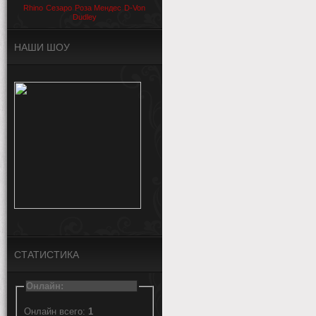
Rhino
Сезаро
Роза Мендес
D-Von
Dudley
НАШИ ШОУ
СТАТИСТИКА
Онлайн:
Онлайн всего:
1