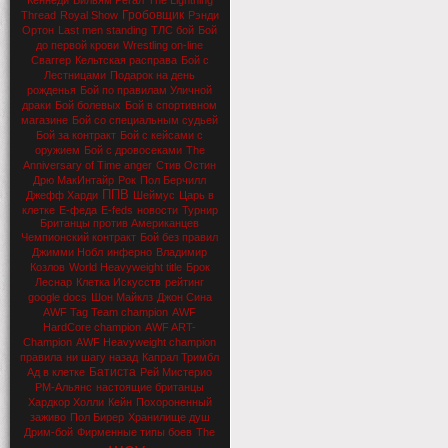
Кеннеди
Вильям Регал
The Lightning
Гробовщик
Thread
Royal Show
Рэнди
Ортон
Last men standing
ТЛС бой
Бой
до первой крови
Wrestling on-line
Сваггер
Кельтская расправа
Бой с
Лестницами
Подарок на день
рожденья
Бой по правилам Уличной
драки
Бой болевых
Бой в спортивном
магазине
Бой со специальным судьей
Бой за контракт
Бой с кейсами с
оружием
Бой с дровосеками
The
Anniversary of Time anger
Стив Остин
Дрю МакИнтайр
Рок
Пол Берчилл
ППВ
Джефф Харди
Шеймус
Царь в
клетке
Е-феда
E-feds
новости
Турнир
Британцы против Американцев
Чемпионский контракт
Бой без правил
Джимми Нобл
инферно
Владимир
Козлов
World Heavyweight title
Брок
Леснар
Клетка Искусств
рейтинг
google docs
Шон Майклз
Джон Сина
AWF Tag Team champion
AWF
HardCore champion
AWF ART-
Champion
AWF Heavyweight champion
правила
ни шагу назад
Капрал Тримбл
Батиста
Ад в клетке
Рей Мистерио
РМ-Альянс
настоящие британцы
Хардкор Холли
Кейн
Похороненный
заживо
Пол Бирер
Хранилище душ
Дрим-бой
Фирменные типы боев
The