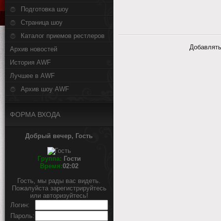
Подготовка шоу
Страница шоу
Каталог приемов рестлеров
Добавлять
Архив новостей
История AWF
Лучшее в AWF
Архив шоу AWF
ФОРМА ВХОДА
Добрый вечер, Гость
Группа:
Гости
Время:
02:02
Гость, мы рады вас видеть.
Пожалуйста зарегистрируйтесь
или авторизуйтесь!
Логин:
Пароль: