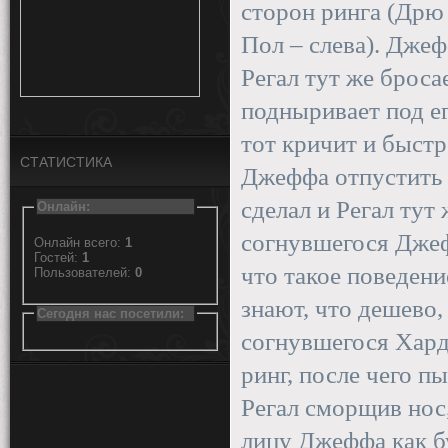
сторон ринга (Дрю 
Пол – слева). Джефф
Регал тут же брос
подныривает под ег
тот кричит и быстро
СТАТИСТИКА
Джеффа отпустить 
сделал и Регал тут 
Онлайн:
согнувшегося Джефф
Онлайн всего:
1
Гостей:
1
что такое поведени
Пользователей:
0
знают, что дешево,
Сегодня нас посетили:
согнувшегося Харди
ринг, после чего п
Регал сморщив нос,
лицу Джеффа как бу