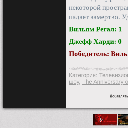
некоторой простра
падает замертво. Уд
Вильям Регал: 1
Джефф Харди: 0
Победитель: Виль
Категория
:
Телевизио
шоу
,
The Anniversary o
Добавлять