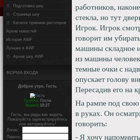
работников, наконе
Подготовка шоу
Страница шоу
стекла, но тут две
Каталог приемов рестлеров
Игрок. Игрок смот
Архив новостей
говорит им убирать
История AWF
машины складное и
Лучшее в AWF
Архив шоу AWF
из машины человек
темные очки с надв
ФОРМА ВХОДА
опускает голову вн
Доброе утро, Гость
Пересадив его на к
Группа:
Гости
На рампе под свою
Время:
10:27
в руках. Он осматр
Гость, мы рады вас видеть.
Пожалуйста зарегистрируйтесь
говорить:
или авторизуйтесь!
Логин:
- Я хочу напомнить
Пароль: