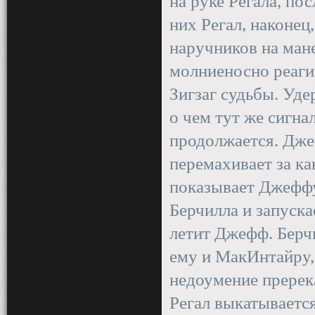
на руке Регала, пос
них Регал, наконец
наручников на мане
молниеносно реагир
Зигзаг судьбы. Удер
о чем тут же сигна
продолжается. Дже
перемахивает за ка
показывает Джеффу
Берчилла и запуска
летит Джефф. Берчи
ему и МакИнтайру, 
недоумение пререк
Регал выкатывается