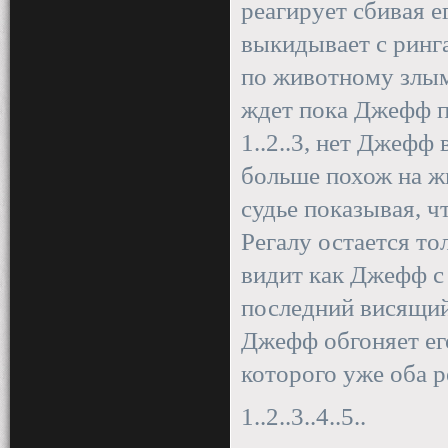
реагирует сбивая е
выкидывает с ринга
по животному злым
ждет пока Джефф п
1..2..3, нет Джефф 
больше похож на ж
судье показывая, чт
Регалу остается то
видит как Джефф с
последний висящий 
Джефф обгоняет его
которого уже оба р
1..2..3..4..5..