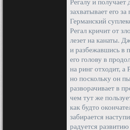
Регалу и получает 
захватывает его за
Германский суплек
Регал кричит от зл
лезет на канаты. Д
и разбежавшись в п
его голову в прод
на ринг отходит, а 
но поскольку он пы
разворачивает в пр
чем тут же пользу
как будто окончате
забирается наступив
радуется развитию