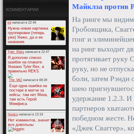
Майклза против 
КОММЕНТАРИИ
На ринге мы видим
ird
написал в
22:46
Гробовщика, Свагг
Нужна новая картинка
группировки (теперь
уже) Унико, да и ее
гонг и элиминейше
название.
на ринг выходит д
Tyler_Reks
написал в
22:47
протягивает руку 
Я дополню списко
ошибок на плакате.
Указано Tyler Rex, а
руку, но не отпуска
правильно REKS.
боли, затем Рэнди 
The_MIZ
написал в
08:28
Еще одна ошибка на
шею пригнувшегося
постере в матче за
кейсы, там нет Миза,
удержание 1.2.3. И
там есть Герой
Мемфиса.
партнеров хватаютс
Hunico
написал в
13:19
победном жесте. Но
Нет комментов, значит
все довольны
«Джек Сваггер», к