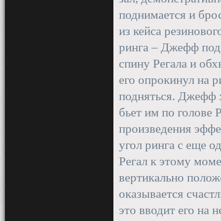
поднимается и брос
из кейса резинового
ринга – Джефф под
спину Регала и обх
его опрокинул на ри
подняться. Джефф х
бьет им по голове 
произведения эффек
угол ринга с еще о
Регал к этому моме
вертикально полож
оказывается счаст
это вводит его на 