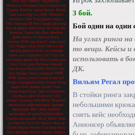
PPV
Путь Наверх
Подземелье
Искусств
Интервью
http://vsplanet.net/
Серена
Shimmer
Хаски Харрис
Билли
3 бой.
Ганн
Larry King Live
AWF Television
Champion
CNN
Уэйд Баррет
Nexus
TNA
Команда 3D
Мэтт Харди
Десмонд
Бой один на один
Вульф
Дебра
Кевин Неш
Эл Сноу
Мр.
Кеннеди
Самоа Джо
Винс МакМэн
На углах ринга на
Дэйв Лагана
nxt
Кристи Риччи
Алоизия
ROH
aaa
ImpacT
main-event
Пол Лондон
Халк Хоган
hell in a cell
то вещи. Кейсы и
Джефф Джаррет
Бой с лестницаии
Чайна
кино
Legendary
24/7
Тэзз
Топ
использовать в б
рестлеров
драфт
Rip
Гигант Гонзсалес
Скотт Холл
Шон Уолтман
Юбилей
ДК.
Лэнс Шторм
BRAGGING RIGHTS
Биг
WWE
Шоу
Фредди Принц младший
RAW
король ринга
Синяя Гроза
Awf
Вильям Регал пр
Vintage
Народный выбор
Угроза Грозы
Быдло Рей
травмы
Букер Т
Био
vintage
Коди Роудс
Эдж
отстранения
В стойки ринга за
Син Кара
online
Vengeance
2011
Wrestling Observer
whatch
смотреть
небольшими крюкам
мельсера
дэйв мельцер
оценки
мельцера
Won
dave meltzer
снять кейс необход
мельзера
art wresling federation
Оценка отыгрышей.
Divas
Winter
Katie
Аннонсер объявляет
Lea
Винтер
Кэтти Ли
Maryse
Maryse
Ouellet
Марис
Kanako Urai
Кана
Kana
Крис Мастерс
Брутус Магнус
Natalya
быть зафиксирована