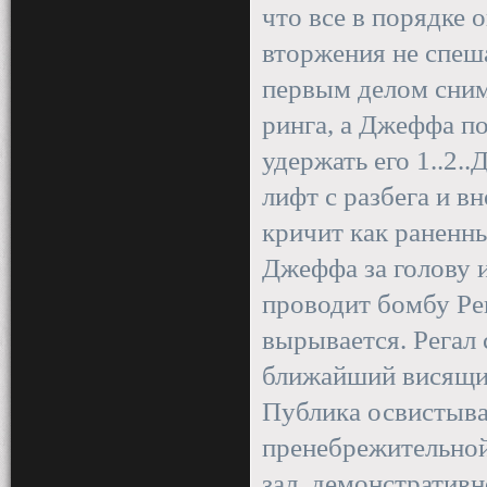
что все в порядке 
вторжения не спеша
первым делом снима
ринга, а Джеффа по
удержать его 1..2
лифт с разбега и вн
кричит как раненны
Джеффа за голову и
проводит бомбу Рег
вырывается. Регал
ближайший висящий 
Публика освистывае
пренебрежительной
зал, демонстративн