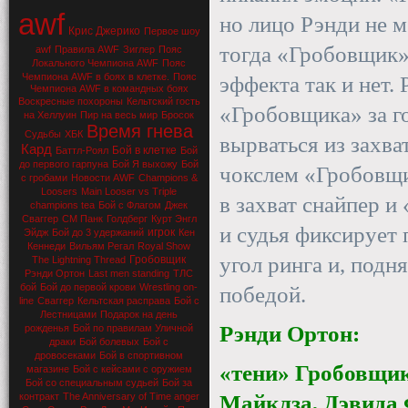
awf
но лицо Рэнди не м
Крис Джерико
Первое шоу
тогда «Гробовщик» 
awf
Правила AWF
Зиглер
Пояс
Локального Чемпиона AWF
Пояс
Чемпиона AWF в боях в клетке.
Пояс
эффекта так и нет. 
Чемпиона AWF в командных боях
Воскресные похороны
Кельтский гость
«Гробовщика» за го
на Хеллуин
Пир на весь мир
Бросок
Время гнева
Судьбы
ХБК
вырваться из захва
Кард
Бой в клетке
Баттл-Роял
Бой
до первого гарпуна
Бой Я выхожу
Бой
чокслем «Гробовщик
с гробами
Новости AWF
Champions &
Loosers
Main Looser vs Triple
в захват снайпер и
champions tea
Бой с Флагом
Джек
Сваггер
СМ Панк
Голдберг
Курт Энгл
и судья фиксирует 
игрок
Эйдж
Бой до 3 удержаний
Кен
Кеннеди
Вильям Регал
Royal Show
угол ринга и, подн
Гробовщик
The Lightning Thread
Рэнди Ортон
Last men standing
ТЛС
бой
Бой до первой крови
Wrestling on-
победой.
line
Сваггер
Кельтская расправа
Бой с
Лестницами
Подарок на день
Рэнди Ортон:
рожденья
Бой по правилам Уличной
драки
Бой болевых
Бой с
дровосеками
Бой в спортивном
«тени» Гробовщик
магазине
Бой с кейсами с оружием
Бой со специальным судьей
Бой за
контракт
The Anniversary of Time anger
Майклза, Дэвида 