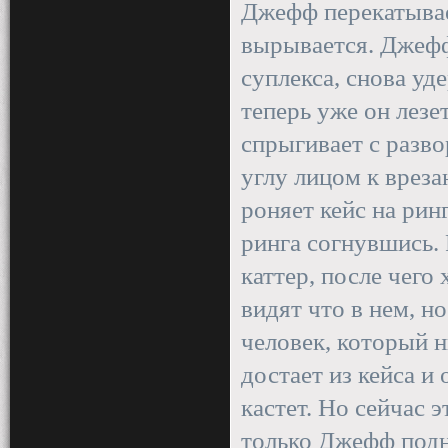
Джефф перекатывает
вырывается. Джефф
суплекса, снова уде
теперь уже он лезе
спрыгивает с разво
углу лицом к врез
роняет кейс на рин
ринга согнувшись. Р
каттер, после чего 
видят что в нем, н
человек, который н
достает из кейса и
кастет. Но сейчас 
только Джефф подн