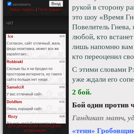
запомнить
рукой в сторону ра
Забыл пароль
|
Регистрация
это шоу «Время Гне
ЧАТ
Повелитель Гнева, 
любой, кто встанет
лишь напомню вам т
кто переоценил сво
С этими словами Рэ
уже ждали его сопе
2 бой.
Бой один против 
Гандикап матч, 
Для добавления необходима
«тени» Гробовщик
авторизация