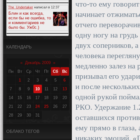
что-то ему говорит
The_Undertaker
написал в
12:37
начинает отжиматьс
Блин и как всегда,
если бы не ошибка, то
и комментариев не
отчего переворачив
было бы. Уж0с.)
одну ногу на грудь
двух соперников, а
КАЛЕНДАРЬ
человека перегляну
«
Декабрь 2009
»
медленно залез на 
Пн
Вт
Ср
Чт
Пт
Сб
Вс
призывал его удари
1
2
3
4
5
6
и после нескольки
7
8
9
10
11
12
13
одной рукой поймал
14
15
16
17
18
19
20
РКО. Удержание 1.
21
22
23
24
25
26
27
28
29
30
31
оставшихся против
ему прямо в глаза
ОБЛАКО ТЕГОВ
никаких эмоций. «Г