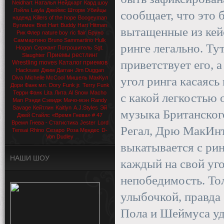
Neidhart
Наталья Нейдхарт
Кард шоу
Лэйла
Layla
Джеймс Шторм
Убийцы
сообщает, что это 
надежд
Killers of the hope
Boogeyman
Бугимен
Bret Hart
Buddy Hart
Hitman
вытащенные из кей
Рик Флер
nature boy
ric flair
Бруно
Саммартино
Bruno Sammartino
Hulk
ринге легально. Т
Hogan
Сержант Потрошитель
Sgt.
Приемы рестлинг
Slaughter
приветствует его, 
Wrestling moves
Каталог приемов
Hacksaw
Джим Дагган
Jim Duggan
Diva
Michelle McCool
Мишель МакКул
угол ринга касаясь
Дори Фанк мл.
Dory Funk jr.
Terry Funk
Терри Фанк
Lita
Лита
Al Snow
Macho
с какой легкостью 
Man
Рэнди Сэвидж
Мачо-мэн
Randy
Savage
Кейтлин
Kaitlyn
A.J.Styles
Эй
музыка Британског
Джей Стайлс
«Время Гнева» # 47
Время Гнева - Статистика
Jester
Lord
Регал, Дрю МакИн
Tensai
Rhino
Сезаро
Роза Мендес
D-
Von Dudley
выкатывается с ри
НАШИ ШОУ
каждый на свой уг
непобедимость. Тол
улыбочкой, правда
Пола и Шеймуса уда