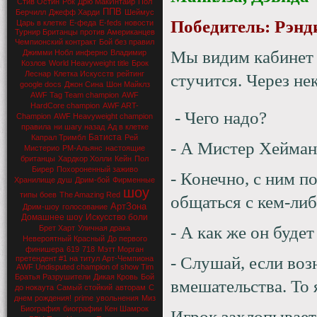
Стив Остин
Рок
Дрю МакИнтайр
Пол
ППВ
Берчилл
Джефф Харди
Шеймус
Победитель: Рэнд
Царь в клетке
Е-феда
E-feds
новости
Турнир Британцы против Американцев
Чемпионский контракт
Бой без правил
Мы видим кабинет 
Джимми Нобл
инферно
Владимир
Козлов
World Heavyweight title
Брок
Леснар
Клетка Искусств
рейтинг
стучится. Через не
google docs
Джон Сина
Шон Майклз
AWF Tag Team champion
AWF
HardCore champion
AWF ART-
- Чего надо?
Champion
AWF Heavyweight champion
правила
ни шагу назад
Ад в клетке
Батиста
Капрал Тримбл
Рей
- А Мистер Хейман
Мистерио
РМ-Альянс
настоящие
британцы
Хардкор Холли
Кейн
Пол
Бирер
Похороненный заживо
- Конечно, с ним п
Хранилище душ
Дрим-бой
Фирменные
шоу
типы боев
The Amazing Red
общаться с кем-либ
АртЗона
Дрим-шоу
голосование
Домашнее шоу
Искусство боли
- А как же он будет
Брет Харт
Уличная драка
Невероятный Красный
До первого
финишера
619
718
Мэтт Морган
- Слушай, если воз
претендент #1 на титул Арт-Чемпиона
AWF Undisputed champion of show Tim
Братья Разрушители
Дикая Кровь
Бой
вмешательства. То
до нокаута
Самый стойкий
авторам
С
днем рождения!
prime
увольнения
Миз
Биография
биографии
Кен Шамрок
Игрок захлопывает 